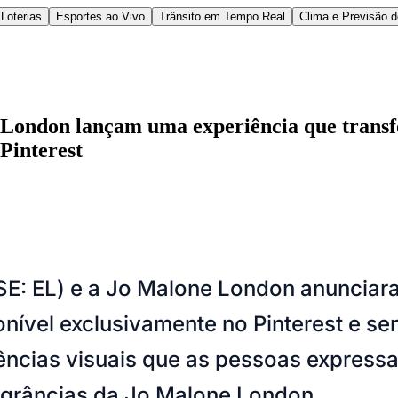
Loterias
Esportes ao Vivo
Trânsito em Tempo Real
Clima e Previsão 
London lançam uma experiência que transfo
 Pinterest
l
Bethaville
Boa Vista
Califórnia
Carapicuíba
Centro
Chácaras Marco
Cida
im dos Altos
Jardim dos Camargos
Jardim Esperança
Jardim Graziela
Jard
lista
Jardim Reginalice
Jardim São Luís
Jardim São Pedro
Jardim São Sil
SE: EL) e a Jo Malone London anunciar
uzia
Parque Viana
Pirapora do Bom Jesus
Recanto Phrynéa
Santana de P
 Porto
Votupoca
ponível exclusivamente no Pinterest e 
rências visuais que as pessoas express
grâncias da Jo Malone London.