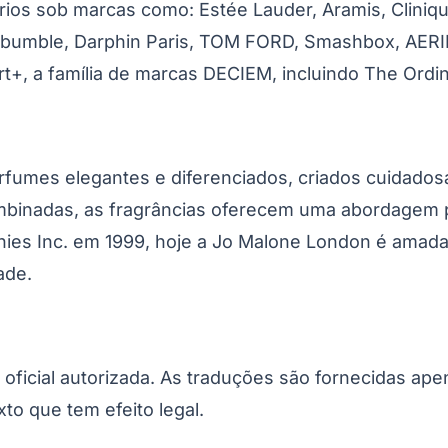
ios sob marcas como: Estée Lauder, Aramis, Clinique
bumble, Darphin Paris, TOM FORD, Smashbox, AERIN 
t+, a família de marcas DECIEM, incluindo The Ordi
rfumes elegantes e diferenciados, criados cuidado
mbinadas, as fragrâncias oferecem uma abordagem 
anies Inc. em 1999, hoje a Jo Malone London é amad
Corinthians
ade.
o oficial autorizada. As traduções são fornecidas ap
xto que tem efeito legal.