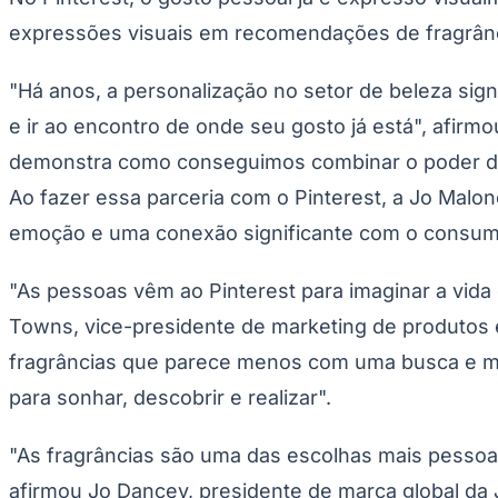
Panorama Econômico
expressões visuais em recomendações de fragrânci
Para Sua Empresa
"Há anos, a personalização no setor de beleza sig
Anuncie no Portal
Verificar Empresa
Novo
e ir ao encontro de onde seu gosto já está", afir
Anunciar Vagas
Novo
Publicidade Legal
demonstra como conseguimos combinar o poder da c
NBA
Ao fazer essa parceria com o Pinterest, a Jo Malo
NFL
emoção e uma conexão significante com o consum
Fórmula 1
UFC
Tênis (ATP)
"As pessoas vêm ao Pinterest para imaginar a vid
MLB
NHL
Towns, vice-presidente de marketing de produtos 
Atletismo
Vôlei
fragrâncias que parece menos com uma busca e ma
NBB
para sonhar, descobrir e realizar".
Competições de Futebol
Brasileirão Série A
"As fragrâncias são uma das escolhas mais pesso
Brasileirão Série B
afirmou Jo Dancey, presidente de marca global da
Paulistão