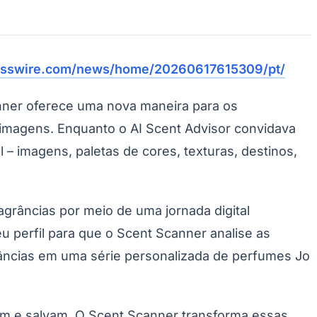
esswire.com/news/home/20260617615309/pt/
nner oferece uma nova maneira para os
Morato
Taboão da Serra
Embu das Artes
São Roque
imagens. Enquanto o AI Scent Advisor convidava
– imagens, paletas de cores, texturas, destinos,
agrâncias por meio de uma jornada digital
 perfil para que o Scent Scanner analise as
râncias em uma série personalizada de perfumes Jo
am e salvam. O Scent Scanner transforma essas