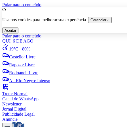
Pular para o conteúdo
Usamos cookies para melhorar sua experiência.
Gerenciar
Aceitar
Pular para o conteúdo
QUI, 6 DE AGO.
19°C
· 80%
Castello
:
Livre
Raposo
:
Livre
Rodoanel
:
Livre
Al. Rio Negro
:
Intenso
Trem:
Normal
Canal de WhatsApp
Newsletter
Jornal Digital
Publicidade Legal
Anuncie