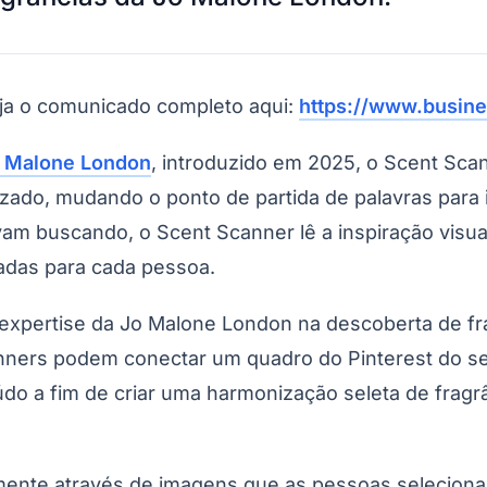
eja o comunicado completo aqui:
https://www.busin
o Malone London
, introduzido em 2025, o Scent Sca
do Bom Jesus
Araçariguama
Cajamar
Caieiras
Franco da Rocha
Francisco 
ado, mudando o ponto de partida de palavras para 
 buscando, o Scent Scanner lê a inspiração visual 
uadas para cada pessoa.
à expertise da Jo Malone London na descoberta de fr
nners podem conectar um quadro do Pinterest do seu
údo a fim de criar uma harmonização seleta de frag
almente através de imagens que as pessoas selecion