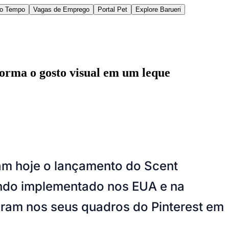
do Tempo
Vagas de Emprego
Portal Pet
Explore Barueri
rma o gosto visual em um leque
des da Região
Cotia
Cruz Preta
Engenho Novo
Fazenda
im Iracema
Jardim Itaquiti
Jardim Julio
Jardim Líbano
Jardim Maria
vestre
Jardim Silveira
Jardim Tupã
Jardim Tupanci
Mutinga
Nova
am hoje o lançamento do Scent
arnaíba
Silveira
Tamboré
Vale do Sol
Vila Barros
Vila Boa Vista
Vila do
sendo implementado nos EUA e na
aram nos seus quadros do Pinterest em