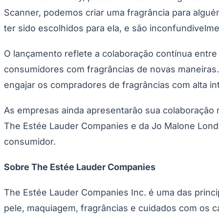
Copa do Brasil
Scanner, podemos criar uma fragrância para alguém
Libertadores
Sul-Americana
ter sido escolhidos para ela, e são inconfundivelm
Copa América
Champions League
Premier League
O lançamento reflete a colaboração contínua entre
La Liga
Bundesliga
consumidores com fragrâncias de novas maneiras. 
Mundial 2026
engajar os compradores de fragrâncias com alta in
Times - Ir direto
As empresas ainda apresentarão sua colaboração
The Estée Lauder Companies e da Jo Malone London
consumidor.
Sobre The Estée Lauder Companies
The Estée Lauder Companies Inc. é uma das princi
pele, maquiagem, fragrâncias e cuidados com os c