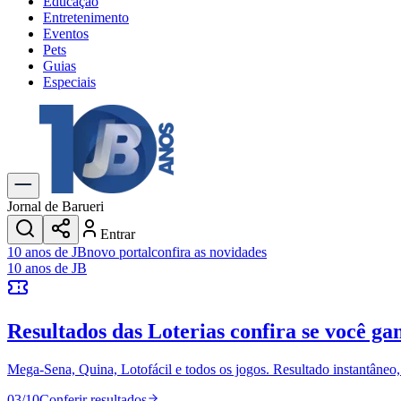
Educação
Entretenimento
Eventos
Pets
Guias
Especiais
Explore Tudo
Últimas Notícias
Previsão do Tempo
Trânsito e Rotas
Dia a Dia & Lazer
Jornal de Barueri
Transportes
Entrar
Gastronomia
10 anos de JB
novo portal
confira as novidades
Cinema & Shows
10 anos de JB
Jogos
Novo
Para Sua Empresa
Resultados das Loterias
confira se você ga
Anuncie no Portal
Cadastrar Empresa
Divulgar Vagas
Novo
Mega-Sena, Quina, Lotofácil e todos os jogos. Resultado instantâneo, s
Publicidade Legal
03
/
10
Conferir resultados