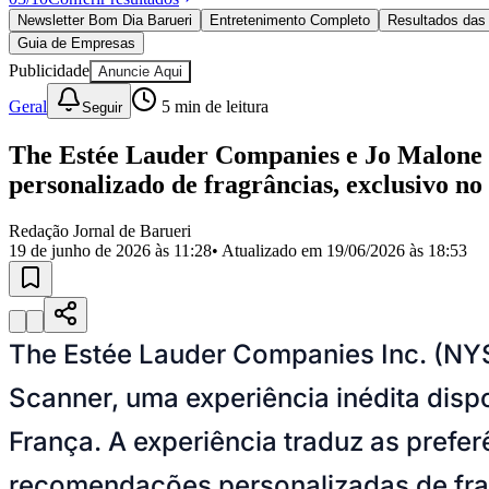
Política
Newsletter Bom Dia Barueri
Entretenimento Completo
Resultados das 
Eleições
Guia de Empresas
Esportes
Saúde
Publicidade
Anuncie Aqui
Segurança
Geral
5
min de leitura
Seguir
Cultura
Meio Ambiente
Obras
The Estée Lauder Companies e Jo Malone 
Educação
personalizado de fragrâncias, exclusivo no
Bairros de Barueri
Redação Jornal de Barueri
19 de junho de 2026 às 11:28
• Atualizado em
19/06/2026 às 18:53
Selecione sua região
Para notícias da sua região
Aldeia
Aldeia da Serra
Aldeia de Barueri
Alphaville
Bairro Jubran
Belva
Militar
Itapevi
Jandira
Jardim Audir
Jardim Belval
Jardim Califórnia
Jard
Cristina
Jardim Maria Helena
Jardim Mutinga
Jardim Paraíso
Jardim Pau
The Estée Lauder Companies Inc. (NY
Aldeinha
Osasco
Parque dos Camargos
Parque Imperial
Parque Santa L
Conde
Vila Engenho Novo
Vila Márcia
Vila Nossa Sra. da Escada
Vila
Scanner, uma experiência inédita dis
Para Sua Empresa
França. A experiência traduz as prefe
Anuncie no Portal
Guia de Empresas
recomendações personalizadas de fra
Divulgar Vagas
Novo