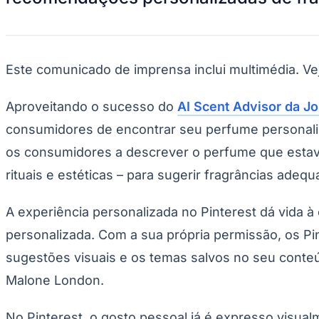
Publicidade Legal
Negócios Regionais
Turismo
Segurança Regional
Este comunicado de imprensa inclui multimédia. V
Hospitais Estaduais
Parques & Represas
Aproveitando o sucesso do
AI Scent Advisor da J
Cidades da Região
Santana de Parnaíba
Osasco
Carapicuíba
Jandira
Itapevi
Cotia
Pirapora 
consumidores de encontrar seu perfume personaliz
Para Sua Empresa
os consumidores a descrever o perfume que estavam
Anuncie Regional
Guia de Empresas
rituais e estéticas – para sugerir fragrâncias adeq
Vagas na Região
Novo
Hub de Negócios
A experiência personalizada no Pinterest dá vida 
Guia Comercial
Selo Verificado
personalizada. Com a sua própria permissão, os Pi
Portal Educacional
sugestões visuais e os temas salvos no seu conte
Agenda de Vestibulares
Vagas de Emprego
Malone London.
Concursos
Panorama Econômico
No Pinterest, o gosto pessoal já é expresso visu