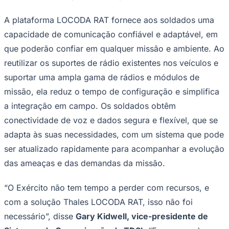
Rocha
Francisco Morato
Taboão da Serra
Embu das Artes
São Roque
Para Sua Empresa
A plataforma LOCODA RAT fornece aos soldados uma
Anuncie Regional
capacidade de comunicação confiável e adaptável, em
Guia de Empresas
Vagas na Região
Novo
que poderão confiar em qualquer missão e ambiente. Ao
reutilizar os suportes de rádio existentes nos veículos e
Hub de Negócios
Guia Comercial
suportar uma ampla gama de rádios e módulos de
Selo Verificado
missão, ela reduz o tempo de configuração e simplifica
Portal Educacional
Agenda de Vestibulares
a integração em campo. Os soldados obtêm
Vagas de Emprego
Concursos
conectividade de voz e dados segura e flexível, que se
adapta às suas necessidades, com um sistema que pode
Panorama Econômico
ser atualizado rapidamente para acompanhar a evolução
Panorama Econômico
das ameaças e das demandas da missão.
Para Sua Empresa
“O Exército não tem tempo a perder com recursos, e
Anuncie no Portal
Verificar Empresa
Novo
com a solução Thales LOCODA RAT, isso não foi
Anunciar Vagas
Novo
necessário”,
disse
Gary Kidwell, vice-presidente de
Publicidade Legal