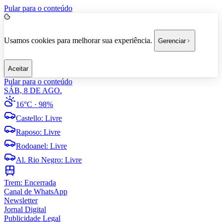
Pular para o conteúdo
Usamos cookies para melhorar sua experiência.
Gerenciar
Aceitar
Pular para o conteúdo
SÁB, 8 DE AGO.
16°C
· 98%
Castello
:
Livre
Raposo
:
Livre
Rodoanel
:
Livre
Al. Rio Negro
:
Livre
Trem:
Encerrada
Canal de WhatsApp
Newsletter
Jornal Digital
Publicidade Legal