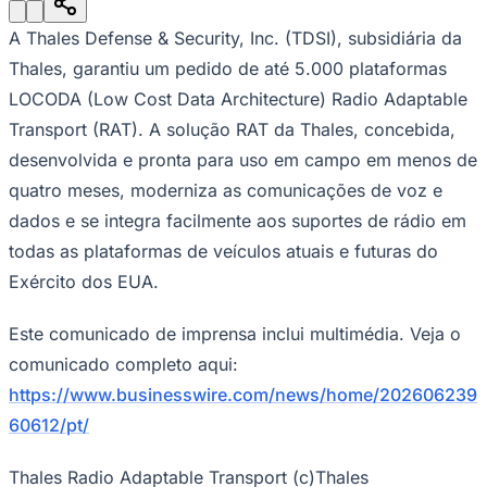
Julio
Jardim Líbano
Jardim Maria Cristina
Jardim Maria Helena
Jardim
Mutinga
Jardim Paraíso
Jardim Paulista
Jardim Reginalice
Jardim São
A Thales Defense & Security, Inc. (TDSI), subsidiária da
Luís
Jardim São Pedro
Jardim São Silvestre
Jardim Silveira
Jardim
Tupã
Jardim Tupanci
Mutinga
Nova Aldeinha
Osasco
Parque dos
Thales, garantiu um pedido de até 5.000 plataformas
Camargos
Parque Imperial
Parque Santa Luzia
Parque Viana
Pirapora
LOCODA (Low Cost Data Architecture) Radio Adaptable
do Bom Jesus
Recanto Phrynéa
Santana de
Parnaíba
Silveira
Tamboré
Vale do Sol
Vila Barros
Vila Boa Vista
Vila
Transport (RAT). A solução RAT da Thales, concebida,
do Conde
Vila Engenho Novo
Vila Márcia
Vila Nossa Sra. da
desenvolvida e pronta para uso em campo em menos de
Escada
Vila Porto
Votupoca
Para Sua Empresa
quatro meses, moderniza as comunicações de voz e
dados e se integra facilmente aos suportes de rádio em
Anuncie no Portal
Guia de Empresas
todas as plataformas de veículos atuais e futuras do
Divulgar Vagas
Novo
Publicidade Legal
Exército dos EUA.
Negócios Regionais
Este comunicado de imprensa inclui multimédia. Veja o
Turismo
Segurança Regional
comunicado completo aqui:
Hospitais Estaduais
https://www.businesswire.com/news/home/202606239
Parques & Represas
60612/pt/
Cidades da Região
Santana de Parnaíba
Osasco
Carapicuíba
Jandira
Itapevi
Cotia
Pirapora
do Bom Jesus
Araçariguama
Cajamar
Caieiras
Franco da
Thales Radio Adaptable Transport (c)Thales