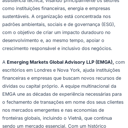
empregos locais, contribuir com a arrecadação de
impostos, e aumentar o acesso a produtos e serviços a
preços acessíveis."
Citizens Development Business Finance PLC (CDB)
:
Uma instituição financeira não bancária líder no Sri
Lanka, listada na Bolsa de Valores de Colombo,
reconhecida pelo seu foco em finanças sustentáveis,
inovação digital e capacitação de PMEs.
Goiás
A
Swedfund
é a Development Finance Institution (DFI)
da Suécia, de propriedade integral do governo sueco,
que tem por missão reduzir a pobreza e promover o
desenvolvimento econômico sustentável nos mercados
emergentes. A Swedfund fornece financiamento de
longo prazo na forma de ações, empréstimos e
assistência técnica, visando principalmente os setores