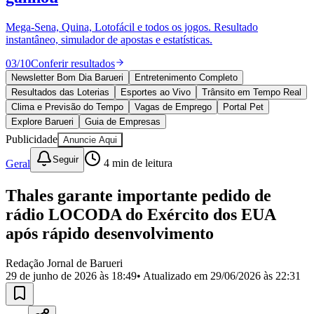
Divulgar Vagas
Novo
Publicidade Legal
Mega-Sena, Quina, Lotofácil e todos os jogos. Resultado
instantâneo, simulador de apostas e estatísticas.
Política
Eleições
03
/
10
Conferir resultados
Esportes
Saúde
Newsletter Bom Dia Barueri
Entretenimento Completo
Segurança
Resultados das Loterias
Esportes ao Vivo
Trânsito em Tempo Real
Cultura
Clima e Previsão do Tempo
Vagas de Emprego
Portal Pet
Meio Ambiente
Explore Barueri
Guia de Empresas
Obras
Publicidade
Anuncie Aqui
Educação
Seguir
Geral
4
min de leitura
Bairros de Barueri
Thales garante importante pedido de
Selecione sua região
Para notícias da sua região
rádio LOCODA do Exército dos EUA
Aldeia
Aldeia da Serra
Aldeia de Barueri
Alphaville
Bairro
após rápido desenvolvimento
Jubran
Belval
Bethaville
Boa
Vista
Califórnia
Carapicuíba
Centro
Chácaras Marco
Cidades da
Redação Jornal de Barueri
Região
Cotia
Cruz Preta
Engenho Novo
Fazenda
29 de junho de 2026 às 18:49
• Atualizado em
29/06/2026 às 22:31
Militar
Itapevi
Jandira
Jardim Audir
Jardim Belval
Jardim
Califórnia
Jardim dos Altos
Jardim dos Camargos
Jardim
Esperança
Jardim Graziela
Jardim Iracema
Jardim Itaquiti
Jardim