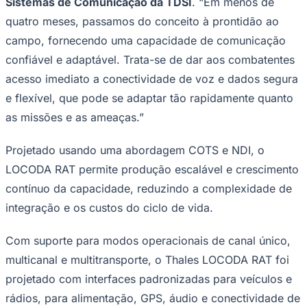
Sistemas de Comunicação da TDSI
.
“Em menos de
NBA
NFL
quatro meses, passamos do conceito à prontidão ao
Fórmula 1
campo, fornecendo uma capacidade de comunicação
UFC
Tênis (ATP)
confiável e adaptável. Trata-se de dar aos combatentes
MLB
acesso imediato a conectividade de voz e dados segura
NHL
Atletismo
e flexível, que pode se adaptar tão rapidamente quanto
Vôlei
as missões e as ameaças.”
NBB
Competições de Futebol
Projetado usando uma abordagem COTS e NDI, o
Brasileirão Série A
LOCODA RAT permite produção escalável e crescimento
Brasileirão Série B
contínuo da capacidade, reduzindo a complexidade de
Paulistão
Copa do Brasil
integração e os custos do ciclo de vida.
Libertadores
Sul-Americana
Copa América
Com suporte para modos operacionais de canal único,
Champions League
multicanal e multitransporte, o Thales LOCODA RAT foi
Premier League
La Liga
projetado com interfaces padronizadas para veículos e
Bundesliga
rádios, para alimentação, GPS, áudio e conectividade de
Mundial 2026