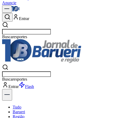
Anuncie
Entrar
Buscar
política
Buscar
política
Entrar
Explorar
Tudo
Barueri
Região