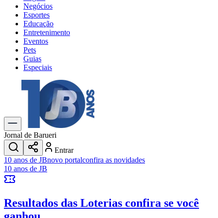
Negócios
Esportes
Educação
Entretenimento
Eventos
Pets
Guias
Especiais
Explore Tudo
Últimas Notícias
Previsão do Tempo
Trânsito e Rotas
Dia a Dia & Lazer
Jornal de Barueri
Transportes
Entrar
Gastronomia
10 anos de JB
novo portal
confira as novidades
Cinema & Shows
10 anos de JB
Jogos
Novo
Para Sua Empresa
Resultados das Loterias
confira se você
Anuncie no Portal
Cadastrar Empresa
ganhou