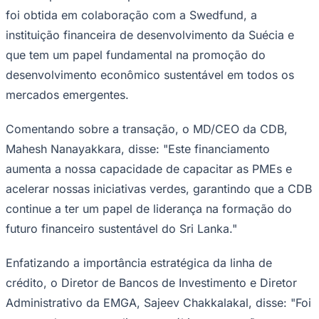
NEWSWIRE) -- A Emerging Markets Global
Sport
Advisory LLP (EMGA) anunciou que
obteve uma linha de crédito sênior no
valor de US$ 15 milhões para a Citizens
Development Business Finance PLC (CDB),
um marco importante para o
fortalecimento do setor financeiro e apoio
ao crescimento sustentável de Sri Lanka.
Esta transação demonstra o compromisso contínuo da
EMGA com o Sri Lanka, além de reforçar a visão da
CDB de expandir o acesso ao financiamento para as
PMEs e promover seu portfólio verde. A linha de crédito