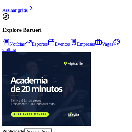
Assinar grátis
Explore Barueri
Notícias
Esportes
Eventos
Empresas
Vagas
Cultura
Athletico-PR
Publicidade
Anuncie Aqui