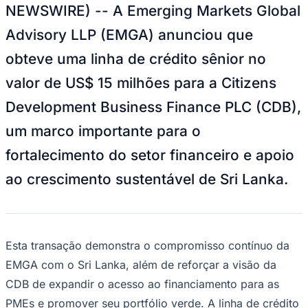
real, classificação e notícias esportivas.
04
/
10
Acompanhar jogos
Newsletter Bom Dia Barueri
Entretenimento Completo
Resultados das Loterias
Esportes ao Vivo
Trânsito em Tempo Real
Clima e Previsão do Tempo
Vagas de Emprego
Portal Pet
Explore Barueri
Guia de Empresas
Publicidade
Anuncie Aqui
Seguir
Geral
3
min de leitura
EMGA Obtém Linha de Crédito Sênior
de US$ 15 milhões para a CDB
Redação Jornal de Barueri
29 de junho de 2026 às 17:49
LONDRES, June 29, 2026 (GLOBE