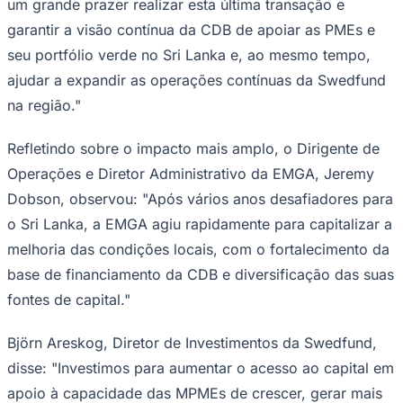
foi obtida em colaboração com a Swedfund, a
instituição financeira de desenvolvimento da Suécia e
que tem um papel fundamental na promoção do
Juventude
desenvolvimento econômico sustentável em todos os
mercados emergentes.
Comentando sobre a transação, o MD/CEO da CDB,
Mahesh Nanayakkara, disse: "Este financiamento
aumenta a nossa capacidade de capacitar as PMEs e
acelerar nossas iniciativas verdes, garantindo que a CDB
continue a ter um papel de liderança na formação do
futuro financeiro sustentável do Sri Lanka."
Enfatizando a importância estratégica da linha de
crédito, o Diretor de Bancos de Investimento e Diretor
Administrativo da EMGA, Sajeev Chakkalakal, disse: "Foi
um grande prazer realizar esta última transação e