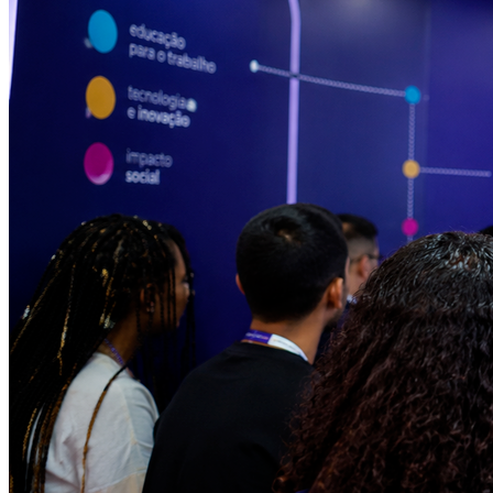
Bom Dia Barueri
As notícias mais importantes de Barueri resumidas em 3 minutos,
todo dia de manhã no seu e-mail.
Assinar grátis
Explore Barueri
Bragantino
Notícias
Esportes
Eventos
Empresas
Vagas
Cultura