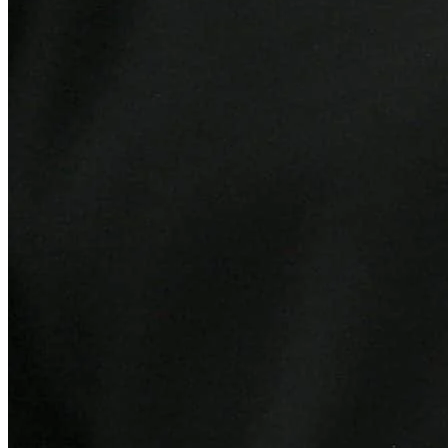
Atlético-MG