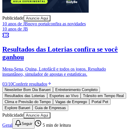
eficácia em marketing
Redação Jornal de Barueri
19 de junho de 2026 às 11:28
Juventude
A NIQ (NYSE: NIQ), líder global em inteligência do
consumidor, apresentou hoje o NIQ Cadence, um
sistema operacional de IA integrado desenvolvido para
mudar a forma como as organizações mensuram o
desempenho de marketing, otimizam orçamentos e
agem com base nos dados. O NIQ Cadence reúne dados
e inteligência em um ambiente contínuo, eliminando a
necessidade de relatórios fragmentados e permitindo
que os profissionais de marketing utilizem um sistema
único que potencializa a tomada de decisões.