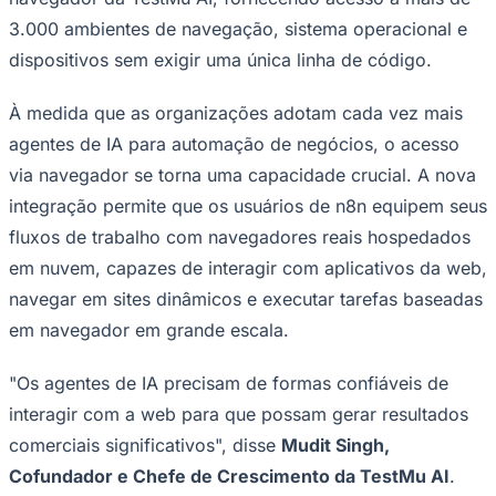
Rocha
Francisco Morato
Taboão da Serra
Embu das Artes
São Roque
Para Sua Empresa
3.000 ambientes de navegação, sistema operacional e
dispositivos sem exigir uma única linha de código.
Anuncie Regional
Guia de Empresas
Vagas na Região
Novo
À medida que as organizações adotam cada vez mais
Hub de Negócios
agentes de IA para automação de negócios, o acesso
Guia Comercial
via navegador se torna uma capacidade crucial. A nova
Selo Verificado
Portal Educacional
integração permite que os usuários de n8n equipem seus
Agenda de Vestibulares
fluxos de trabalho com navegadores reais hospedados
Vagas de Emprego
Concursos
em nuvem, capazes de interagir com aplicativos da web,
Panorama Econômico
navegar em sites dinâmicos e executar tarefas baseadas
em navegador em grande escala.
Panorama Econômico
Para Sua Empresa
"Os agentes de IA precisam de formas confiáveis ​​de
Anuncie no Portal
interagir com a web para que possam gerar resultados
Verificar Empresa
Novo
comerciais significativos", disse
Mudit Singh,
Anunciar Vagas
Novo
Publicidade Legal
Cofundador e Chefe de Crescimento da TestMu AI
.