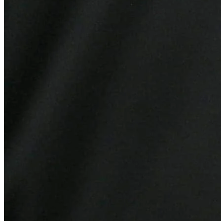
Internacional
3
OneLink lança primeira rede social para o setor condominial