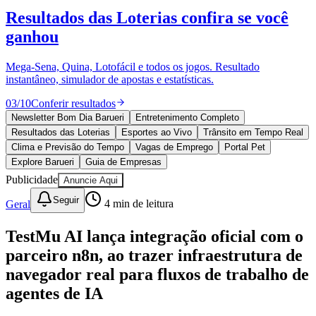
Divulgar Vagas
Novo
Resultados das Loterias
confira se você
Publicidade Legal
ganhou
Política
Eleições
Esportes
Mega-Sena, Quina, Lotofácil e todos os jogos. Resultado
Saúde
instantâneo, simulador de apostas e estatísticas.
Segurança
03
/
10
Conferir resultados
Cultura
Meio Ambiente
Newsletter Bom Dia Barueri
Entretenimento Completo
Obras
Resultados das Loterias
Esportes ao Vivo
Trânsito em Tempo Real
Educação
Clima e Previsão do Tempo
Vagas de Emprego
Portal Pet
Explore Barueri
Guia de Empresas
Bairros de Barueri
Publicidade
Anuncie Aqui
Selecione sua região
Para notícias da sua região
Seguir
Geral
4
min de leitura
Aldeia
Aldeia da Serra
Aldeia de Barueri
Alphaville
Bairro
TestMu AI lança integração oficial com o
Jubran
Belval
Bethaville
Boa
parceiro n8n, ao trazer infraestrutura de
Vista
Califórnia
Carapicuíba
Centro
Chácaras Marco
Cidades da
Região
Cotia
Cruz Preta
Engenho Novo
Fazenda
navegador real para fluxos de trabalho de
Militar
Itapevi
Jandira
Jardim Audir
Jardim Belval
Jardim
agentes de IA
Califórnia
Jardim dos Altos
Jardim dos Camargos
Jardim
Esperança
Jardim Graziela
Jardim Iracema
Jardim Itaquiti
Jardim