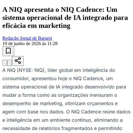
O marketing nunca foi tão complexo. Os canais
continuam se multiplicando, os dados permanecem
isolados e a pressão para comprovar o ROI aumenta
cada vez mais. Como resultado, a maioria das equipes
ainda integra análises e ações manualmente, perdendo
tempo e confiança a cada transição. O NIQ Cadence
Ceará
preenche essa lacuna com um sistema único onde a
mensuração e a tomada de decisões finalmente se
integram.
“Os líderes de marketing não precisam de mais
relatórios. Eles precisam de um ritmo melhor”, disse
Jason Tate, gerente-geral de Eficácia de Marketing da
NIQ. “O NIQ Cadence leva as organizações além de
dados desconectados, ferramentas isoladas e insights
dispersos, para um sistema que traduz sinais em
recomendações claras e impacto mensurável.”