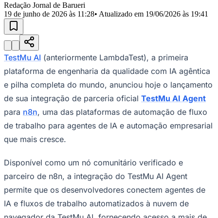
Julio
Jardim Líbano
Jardim Maria Cristina
Jardim Maria Helena
Jardim
Redação Jornal de Barueri
Mutinga
Jardim Paraíso
Jardim Paulista
Jardim Reginalice
Jardim São
19 de junho de 2026 às 11:28
• Atualizado em
19/06/2026 às 19:41
Luís
Jardim São Pedro
Jardim São Silvestre
Jardim Silveira
Jardim
Tupã
Jardim Tupanci
Mutinga
Nova Aldeinha
Osasco
Parque dos
Camargos
Parque Imperial
Parque Santa Luzia
Parque Viana
Pirapora
do Bom Jesus
Recanto Phrynéa
Santana de
Parnaíba
Silveira
Tamboré
Vale do Sol
Vila Barros
Vila Boa Vista
Vila
TestMu AI
(anteriormente LambdaTest), a primeira
do Conde
Vila Engenho Novo
Vila Márcia
Vila Nossa Sra. da
plataforma de engenharia da qualidade com IA agêntica
Escada
Vila Porto
Votupoca
Para Sua Empresa
e pilha completa do mundo, anunciou hoje o lançamento
de sua integração de parceria oficial
TestMu AI Agent
Anuncie no Portal
Guia de Empresas
para
n8n
, uma das plataformas de automação de fluxo
Divulgar Vagas
Novo
Publicidade Legal
de trabalho para agentes de IA e automação empresarial
que mais cresce.
Negócios Regionais
Turismo
Segurança Regional
Disponível como um nó comunitário verificado e
Hospitais Estaduais
parceiro de n8n, a integração do TestMu AI Agent
Parques & Represas
permite que os desenvolvedores conectem agentes de
Cidades da Região
Santana de Parnaíba
Osasco
Carapicuíba
Jandira
Itapevi
Cotia
Pirapora
IA e fluxos de trabalho automatizados à nuvem de
do Bom Jesus
Araçariguama
Cajamar
Caieiras
Franco da
navegador da TestMu AI, fornecendo acesso a mais de