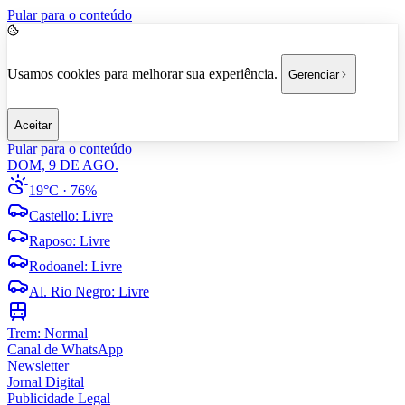
Pular para o conteúdo
Usamos cookies para melhorar sua experiência.
Gerenciar
Aceitar
Pular para o conteúdo
DOM, 9 DE AGO.
19°C
· 76%
Castello
:
Livre
Raposo
:
Livre
Rodoanel
:
Livre
Al. Rio Negro
:
Livre
Trem:
Normal
Canal de WhatsApp
Newsletter
Jornal Digital
Publicidade Legal