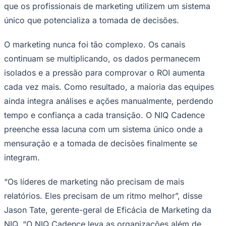
Um novo sistema operacional para a eficácia do
marketing
O NIQ Cadence foi desenvolvido para líderes de
marketing responsáveis ​​pelo crescimento, equipes de
análise que gerenciam ecossistemas de dados
complexos e organizações que desejam acelerar as
decisões sem adicionar complexidade operacional.
Goiás
Nativo de IA composta desde a sua concepção, o NIQ
Cadence vai além de agentes de propósito único.
Uma rede de 19 agentes especializados, coordenados
pelo NIQ Optiq, trabalha em equipe para apresentar
recomendações personalizadas e prontas para a tomada
de decisões. O sistema reúne insights derivados dos
dados globais proprietários da NIQ, juntamente com