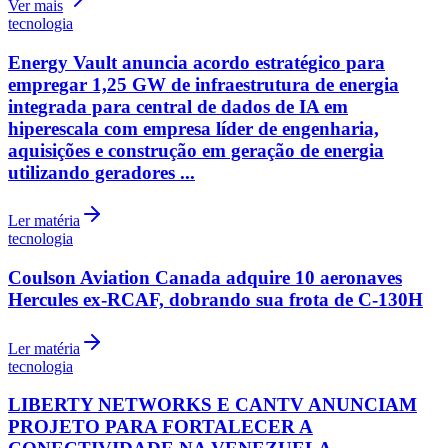
Gelato Borelli lança sabor com baunilha, whisky e caramelo
para o Dia dos Pais