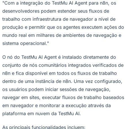
NBA
"Com a integração do TestMu AI Agent para n8n, os
NFL
desenvolvedores podem estender seus fluxos de
Fórmula 1
UFC
trabalho com infraestrutura de navegador a nível de
Tênis (ATP)
produção e permitir que os agentes executem ações do
MLB
NHL
mundo real em milhares de ambientes de navegação e
Atletismo
sistema operacional."
Vôlei
NBB
O nó do TestMu AI Agent é instalado diretamente do
Competições de Futebol
conjunto de nós comunitários integrados verificados de
Brasileirão Série A
n8n e fica disponível em todos os fluxos de trabalho
Brasileirão Série B
Paulistão
dentro de uma instância de n8n. Uma vez configurado,
Copa do Brasil
os usuários podem iniciar sessões de navegação,
Libertadores
Sul-Americana
navegar em sites, executar fluxos de trabalho baseados
Copa América
Champions League
em navegador e monitorar a execução através da
Premier League
plataforma em nuvem da TestMu AI.
La Liga
Bundesliga
Mundial 2026
As principais funcionalidades incluem: