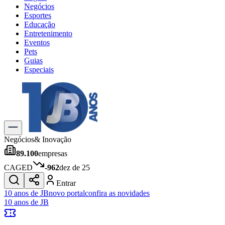
Negócios
Esportes
Educação
Entretenimento
Eventos
Pets
Guias
Especiais
Explore Tudo
Últimas Notícias
Previsão do Tempo
Trânsito e Rotas
Dia a Dia & Lazer
Negócios
& Inovação
Transportes
89.100
empresas
Gastronomia
Cinema & Shows
CAGED
-962
dez de 25
Jogos
Novo
Entrar
Para Sua Empresa
10 anos de JB
novo portal
confira as novidades
10 anos de JB
Anuncie no Portal
Cadastrar Empresa