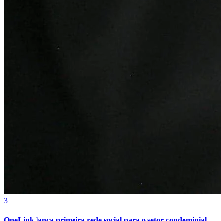
4
Mostra Mosaico apresenta abordagem Reggio Emilia no Rio