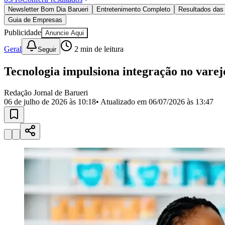
Política
Newsletter Bom Dia Barueri
Entretenimento Completo
Resultados das 
Eleições
Guia de Empresas
Esportes
Saúde
Publicidade
Anuncie Aqui
Segurança
Geral
2
min de leitura
Seguir
Cultura
Meio Ambiente
Obras
Tecnologia impulsiona integração no varej
Educação
Redação Jornal de Barueri
Bairros de Barueri
06 de julho de 2026 às 10:18
• Atualizado em
06/07/2026 às 13:47
Selecione sua região
Para notícias da sua região
Aldeia
Aldeia da Serra
Aldeia de Barueri
Alphaville
Bairro Jubran
Belva
Militar
Itapevi
Jandira
Jardim Audir
Jardim Belval
Jardim Califórnia
Jard
Cristina
Jardim Maria Helena
Jardim Mutinga
Jardim Paraíso
Jardim Pau
Aldeinha
Osasco
Parque dos Camargos
Parque Imperial
Parque Santa L
Conde
Vila Engenho Novo
Vila Márcia
Vila Nossa Sra. da Escada
Vila
Para Sua Empresa
Anuncie no Portal
Guia de Empresas
Divulgar Vagas
Novo