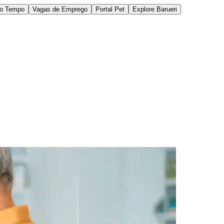
do Tempo
Vagas de Emprego
Portal Pet
Explore Barueri
des da Região
Cotia
Cruz Preta
Engenho Novo
Fazenda
im Iracema
Jardim Itaquiti
Jardim Julio
Jardim Líbano
Jardim Maria
vestre
Jardim Silveira
Jardim Tupã
Jardim Tupanci
Mutinga
Nova
arnaíba
Silveira
Tamboré
Vale do Sol
Vila Barros
Vila Boa Vista
Vila do