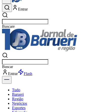
Entrar
Buscar
esportes
Buscar
esportes
Entrar
Flash
Tudo
Barueri
Região
Negócios
Esportes