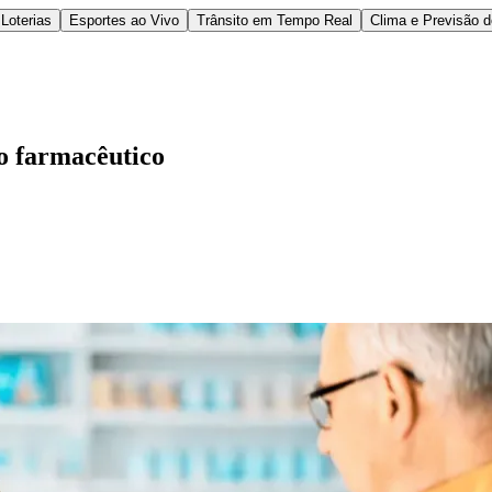
Loterias
Esportes ao Vivo
Trânsito em Tempo Real
Clima e Previsão 
o farmacêutico
l
Bethaville
Boa Vista
Califórnia
Carapicuíba
Centro
Chácaras Marco
Cida
im dos Altos
Jardim dos Camargos
Jardim Esperança
Jardim Graziela
Jard
lista
Jardim Reginalice
Jardim São Luís
Jardim São Pedro
Jardim São Sil
uzia
Parque Viana
Pirapora do Bom Jesus
Recanto Phrynéa
Santana de P
 Porto
Votupoca