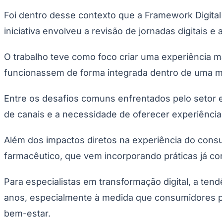
Copa do Brasil
Foi dentro desse contexto que a Framework Digital
Libertadores
Sul-Americana
iniciativa envolveu a revisão de jornadas digitais e 
Copa América
Champions League
Premier League
O trabalho teve como foco criar uma experiência m
La Liga
Bundesliga
funcionassem de forma integrada dentro de uma 
Mundial 2026
Times - Ir direto
Entre os desafios comuns enfrentados pelo setor e
de canais e a necessidade de oferecer experiência
Além dos impactos diretos na experiência do cons
farmacêutico, que vem incorporando práticas já co
Para especialistas em transformação digital, a ten
anos, especialmente à medida que consumidores pa
bem-estar.