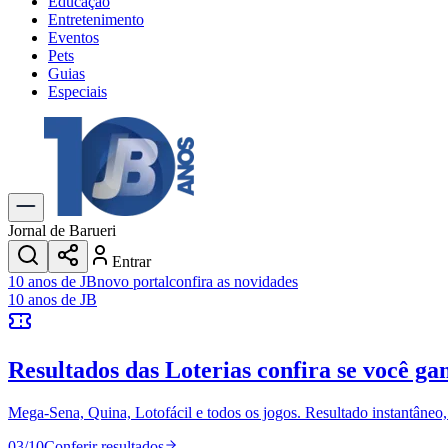
Educação
Entretenimento
Eventos
Pets
Guias
Especiais
Explore Tudo
Últimas Notícias
Previsão do Tempo
Trânsito e Rotas
Dia a Dia & Lazer
Jornal de Barueri
Transportes
Entrar
Gastronomia
10 anos de JB
novo portal
confira as novidades
Cinema & Shows
10 anos de JB
Jogos
Novo
Para Sua Empresa
Resultados das Loterias
confira se você ga
Anuncie no Portal
Cadastrar Empresa
Divulgar Vagas
Novo
Mega-Sena, Quina, Lotofácil e todos os jogos. Resultado instantâneo, s
Publicidade Legal
03
/
10
Conferir resultados