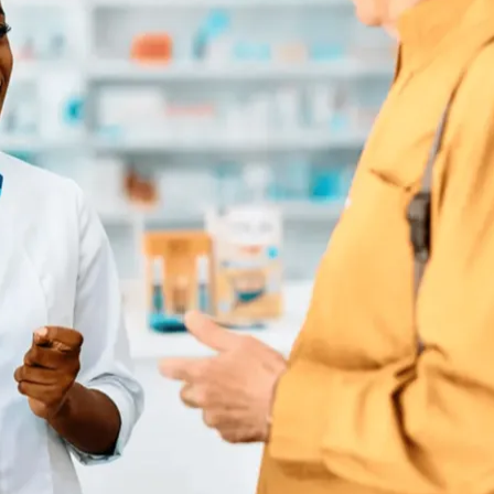
do Bom Jesus
Araçariguama
Cajamar
Caieiras
Franco da Rocha
Francisco 