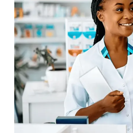
Publicidade Legal
Negócios Regionais
Turismo
Segurança Regional
Hospitais Estaduais
Parques & Represas
Cidades da Região
Santana de Parnaíba
Osasco
Carapicuíba
Jandira
Itapevi
Cotia
Pirapora 
Para Sua Empresa
Anuncie Regional
Guia de Empresas
Vagas na Região
Novo
Hub de Negócios
Guia Comercial
Selo Verificado
Portal Educacional
Agenda de Vestibulares
Vagas de Emprego
Concursos
Panorama Econômico