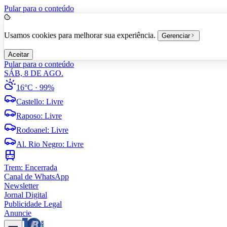
Pular para o conteúdo
Usamos cookies para melhorar sua experiência.
Gerenciar
Aceitar
Pular para o conteúdo
SÁB, 8 DE AGO.
16°C
· 99%
Castello
:
Livre
Raposo
:
Livre
Rodoanel
:
Livre
Al. Rio Negro
:
Livre
Trem:
Encerrada
Canal de WhatsApp
Newsletter
Jornal Digital
Publicidade Legal
Anuncie