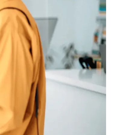
Morato
Taboão da Serra
Embu das Artes
São Roque