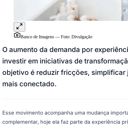
Panorama Econômico
Para Sua Empresa
Anuncie no Portal
Verificar Empresa
Novo
Anunciar Vagas
Novo
Banco de Imagens
—
Foto:
Divulgação
Publicidade Legal
O aumento da demanda por experiência
NBA
NFL
investir em iniciativas de transformaçã
Fórmula 1
UFC
Tênis (ATP)
objetivo é reduzir fricções, simplifi
MLB
NHL
mais conectado.
Atletismo
Vôlei
NBB
Competições de Futebol
Esse movimento acompanha uma mudança important
Brasileirão Série A
Brasileirão Série B
complementar, hoje ela faz parte da experiência pr
Paulistão