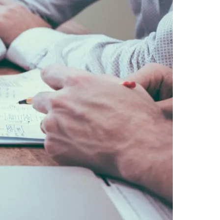
Morato
Taboão da Serra
Embu das Artes
São Roque