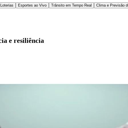
Loterias
Esportes ao Vivo
Trânsito em Tempo Real
Clima e Previsão 
ia e resiliência
l
Bethaville
Boa Vista
Califórnia
Carapicuíba
Centro
Chácaras Marco
Cida
im dos Altos
Jardim dos Camargos
Jardim Esperança
Jardim Graziela
Jard
lista
Jardim Reginalice
Jardim São Luís
Jardim São Pedro
Jardim São Sil
uzia
Parque Viana
Pirapora do Bom Jesus
Recanto Phrynéa
Santana de P
 Porto
Votupoca