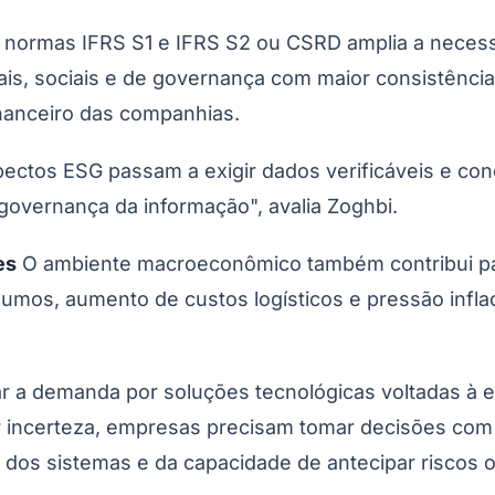
ormas IFRS S1 e IFRS S2 ou CSRD amplia a necessid
ais, sociais e de governança com maior consistênci
nanceiro das companhias.
pectos ESG passam a exigir dados verificáveis e co
governança da informação", avalia Zoghbi.
es
O ambiente macroeconômico também contribui para
Corinthians
nsumos, aumento de custos logísticos e pressão infl
r a demanda por soluções tecnológicas voltadas à ef
 incerteza, empresas precisam tomar decisões com 
dos sistemas e da capacidade de antecipar riscos op