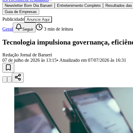
Política
Newsletter Bom Dia Barueri
Entretenimento Completo
Resultados das 
Eleições
Guia de Empresas
Esportes
Saúde
Publicidade
Anuncie Aqui
Segurança
Geral
3
min de leitura
Seguir
Cultura
Meio Ambiente
Obras
Tecnologia impulsiona governança, eficiênc
Educação
Redação Jornal de Barueri
Bairros de Barueri
07 de julho de 2026 às 13:15
• Atualizado em
07/07/2026 às 16:31
Selecione sua região
Para notícias da sua região
Aldeia
Aldeia da Serra
Aldeia de Barueri
Alphaville
Bairro Jubran
Belva
Militar
Itapevi
Jandira
Jardim Audir
Jardim Belval
Jardim Califórnia
Jard
Cristina
Jardim Maria Helena
Jardim Mutinga
Jardim Paraíso
Jardim Pau
Aldeinha
Osasco
Parque dos Camargos
Parque Imperial
Parque Santa L
Conde
Vila Engenho Novo
Vila Márcia
Vila Nossa Sra. da Escada
Vila
Para Sua Empresa
Anuncie no Portal
Guia de Empresas
Divulgar Vagas
Novo