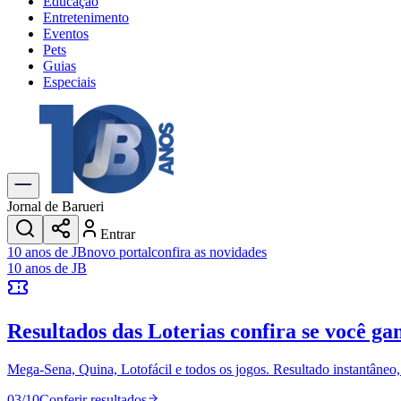
Educação
Entretenimento
Eventos
Pets
Guias
Especiais
Explore Tudo
Últimas Notícias
Previsão do Tempo
Trânsito e Rotas
Dia a Dia & Lazer
Jornal de Barueri
Transportes
Entrar
Gastronomia
10 anos de JB
novo portal
confira as novidades
Cinema & Shows
10 anos de JB
Jogos
Novo
Para Sua Empresa
Resultados das Loterias
confira se você ga
Anuncie no Portal
Cadastrar Empresa
Divulgar Vagas
Novo
Mega-Sena, Quina, Lotofácil e todos os jogos. Resultado instantâneo, s
Publicidade Legal
03
/
10
Conferir resultados