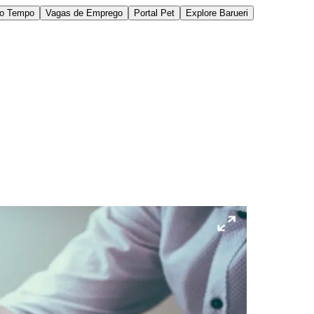
do Tempo
Vagas de Emprego
Portal Pet
Explore Barueri
des da Região
Cotia
Cruz Preta
Engenho Novo
Fazenda
im Iracema
Jardim Itaquiti
Jardim Julio
Jardim Líbano
Jardim Maria
vestre
Jardim Silveira
Jardim Tupã
Jardim Tupanci
Mutinga
Nova
arnaíba
Silveira
Tamboré
Vale do Sol
Vila Barros
Vila Boa Vista
Vila do