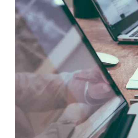
Publicidade Legal
Negócios Regionais
Turismo
Segurança Regional
Hospitais Estaduais
Parques & Represas
Cidades da Região
Santana de Parnaíba
Osasco
Carapicuíba
Jandira
Itapevi
Cotia
Pirapora 
Para Sua Empresa
Anuncie Regional
Guia de Empresas
Vagas na Região
Novo
Hub de Negócios
Guia Comercial
Selo Verificado
Portal Educacional
Agenda de Vestibulares
Vagas de Emprego
Concursos
Panorama Econômico