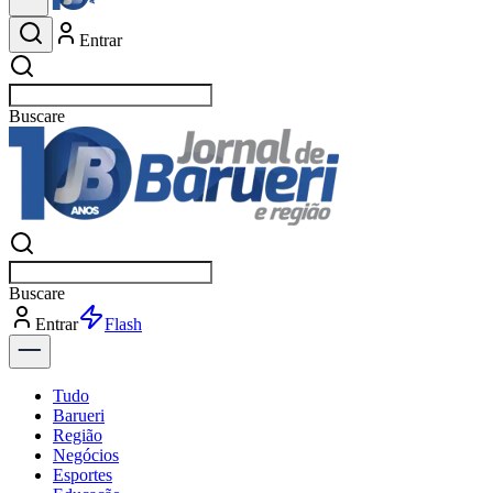
Entrar
Buscar
esportes
Buscar
esportes
Entrar
Flash
Tudo
Barueri
Região
Negócios
Esportes