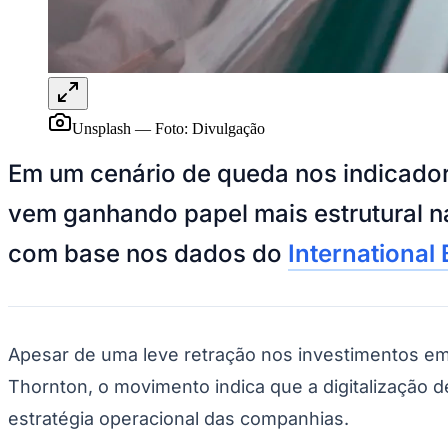
Panorama Econômico
Para Sua Empresa
Anuncie no Portal
Verificar Empresa
Novo
Anunciar Vagas
Novo
Unsplash
—
Foto:
Divulgação
Publicidade Legal
Em um cenário de queda nos indicador
NBA
NFL
vem ganhando papel mais estrutural na
Fórmula 1
UFC
Tênis (ATP)
com base nos dados do
International
MLB
NHL
Atletismo
Vôlei
NBB
Apesar de uma leve retração nos investimentos em 
Competições de Futebol
Thornton, o movimento indica que a digitalização 
Brasileirão Série A
estratégia operacional das companhias.
Brasileirão Série B
Paulistão