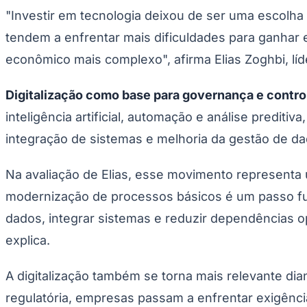
Copa do Brasil
"Investir em tecnologia deixou de ser uma escolha
Libertadores
Sul-Americana
tendem a enfrentar mais dificuldades para ganhar e
Copa América
Champions League
econômico mais complexo", afirma Elias Zoghbi, líde
Premier League
La Liga
Digitalização como base para governança e contro
Bundesliga
Mundial 2026
inteligência artificial, automação e análise predit
Times - Ir direto
integração de sistemas e melhoria da gestão de da
Na avaliação de Elias, esse movimento representa u
modernização de processos básicos é um passo fun
dados, integrar sistemas e reduzir dependências op
explica.
A digitalização também se torna mais relevante d
regulatória, empresas passam a enfrentar exigência