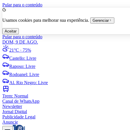
Pular para o conteúdo
Usamos cookies para melhorar sua experiência.
Gerenciar
Aceitar
Pular para o conteúdo
DOM, 9 DE AGO.
21°C
· 75%
Castello
:
Livre
Raposo
:
Livre
Rodoanel
:
Livre
Al. Rio Negro
:
Livre
Trem:
Normal
Canal de WhatsApp
Newsletter
Jornal Digital
Publicidade Legal
Anuncie