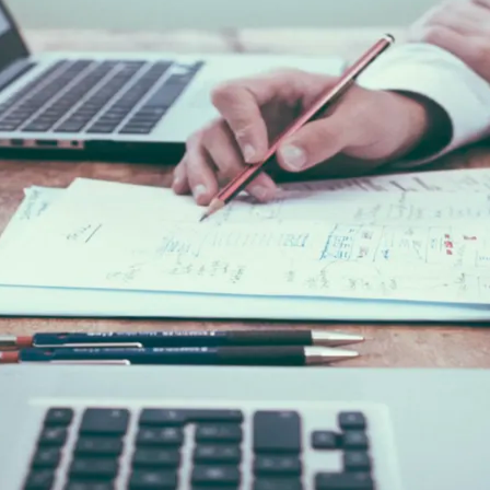
do Bom Jesus
Araçariguama
Cajamar
Caieiras
Franco da Rocha
Francisco 