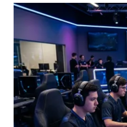
Julio
Jardim Líbano
Jardim Maria Cristina
Jardim Maria Helena
Jardim
Mutinga
Jardim Paraíso
Jardim Paulista
Jardim Reginalice
Jardim São
Luís
Jardim São Pedro
Jardim São Silvestre
Jardim Silveira
Jardim
Tupã
Jardim Tupanci
Mutinga
Nova Aldeinha
Osasco
Parque dos
Camargos
Parque Imperial
Parque Santa Luzia
Parque Viana
Pirapora
do Bom Jesus
Recanto Phrynéa
Santana de
Parnaíba
Silveira
Tamboré
Vale do Sol
Vila Barros
Vila Boa Vista
Vila
do Conde
Vila Engenho Novo
Vila Márcia
Vila Nossa Sra. da
Escada
Vila Porto
Votupoca
Para Sua Empresa
Anuncie no Portal
Guia de Empresas
Divulgar Vagas
Novo
Publicidade Legal
Negócios Regionais
Turismo
Segurança Regional
Hospitais Estaduais
Parques & Represas
Cidades da Região
Santana de Parnaíba
Osasco
Carapicuíba
Jandira
Itapevi
Cotia
Pirapora
do Bom Jesus
Araçariguama
Cajamar
Caieiras
Franco da