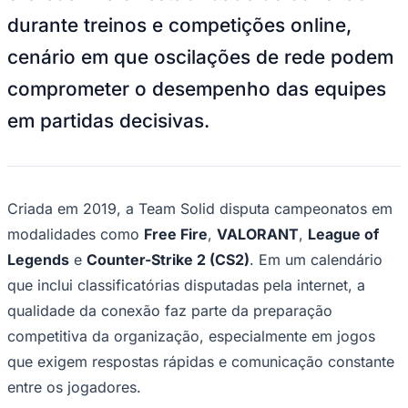
NBA
durante treinos e competições online,
NFL
Fórmula 1
cenário em que oscilações de rede podem
UFC
Tênis (ATP)
comprometer o desempenho das equipes
MLB
NHL
em partidas decisivas.
Atletismo
Vôlei
NBB
Competições de Futebol
Criada em 2019, a Team Solid disputa campeonatos em
Brasileirão Série A
modalidades como
Free Fire
,
VALORANT
,
League of
Brasileirão Série B
Paulistão
Legends
e
Counter-Strike 2 (CS2)
. Em um calendário
Copa do Brasil
Libertadores
que inclui classificatórias disputadas pela internet, a
Sul-Americana
qualidade da conexão faz parte da preparação
Copa América
Champions League
competitiva da organização, especialmente em jogos
Premier League
que exigem respostas rápidas e comunicação constante
La Liga
Bundesliga
entre os jogadores.
Mundial 2026