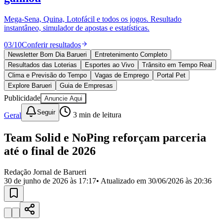
Divulgar Vagas
Novo
Publicidade Legal
Mega-Sena, Quina, Lotofácil e todos os jogos. Resultado
instantâneo, simulador de apostas e estatísticas.
Política
Eleições
03
/
10
Conferir resultados
Esportes
Saúde
Newsletter Bom Dia Barueri
Entretenimento Completo
Segurança
Resultados das Loterias
Esportes ao Vivo
Trânsito em Tempo Real
Cultura
Clima e Previsão do Tempo
Vagas de Emprego
Portal Pet
Meio Ambiente
Explore Barueri
Guia de Empresas
Obras
Publicidade
Anuncie Aqui
Educação
Seguir
Geral
3
min de leitura
Bairros de Barueri
Team Solid e NoPing reforçam parceria
Selecione sua região
Para notícias da sua região
até o final de 2026
Aldeia
Aldeia da Serra
Aldeia de Barueri
Alphaville
Bairro
Jubran
Belval
Bethaville
Boa
Redação Jornal de Barueri
Vista
Califórnia
Carapicuíba
Centro
Chácaras Marco
Cidades da
30 de junho de 2026 às 17:17
• Atualizado em
30/06/2026 às 20:36
Região
Cotia
Cruz Preta
Engenho Novo
Fazenda
Militar
Itapevi
Jandira
Jardim Audir
Jardim Belval
Jardim
Califórnia
Jardim dos Altos
Jardim dos Camargos
Jardim
Esperança
Jardim Graziela
Jardim Iracema
Jardim Itaquiti
Jardim