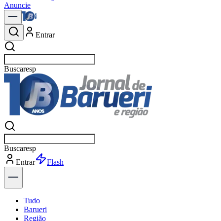
Anuncie
Entrar
Buscar
pol
Buscar
polí
Entrar
Explorar
Tudo
Barueri
Região