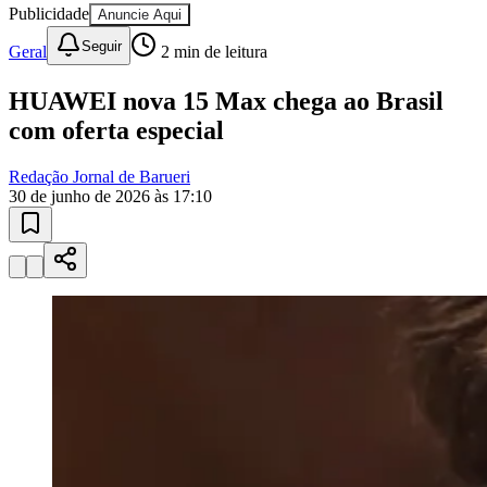
Publicidade
Anuncie Aqui
Seguir
Geral
2
min de leitura
Juventude
HUAWEI nova 15 Max chega ao Brasil
com oferta especial
Redação Jornal de Barueri
30 de junho de 2026 às 17:10