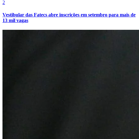
2
Vestibular das Fatecs abre inscrições em setembro para mais de
13 mil vagas
Botafogo