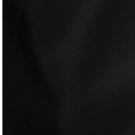
Atlético-MG