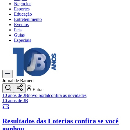
Negócios
Esportes
Educação
Entretenimento
Eventos
Pets
Guias
Especiais
Explore Tudo
Últimas Notícias
Previsão do Tempo
Trânsito e Rotas
Dia a Dia & Lazer
Jornal de Barueri
Transportes
Entrar
Gastronomia
10 anos de JB
novo portal
confira as novidades
Cinema & Shows
10 anos de JB
Jogos
Novo
Para Sua Empresa
Resultados das Loterias
confira se você
Anuncie no Portal
Cadastrar Empresa
ganhou