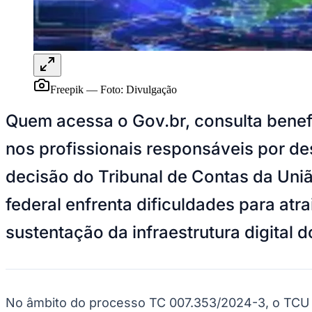
Panorama Econômico
Para Sua Empresa
Anuncie no Portal
Verificar Empresa
Novo
Anunciar Vagas
Novo
Freepik
—
Foto:
Divulgação
Publicidade Legal
Quem acessa o Gov.br, consulta benefíc
NBA
NFL
nos profissionais responsáveis por de
Fórmula 1
UFC
Tênis (ATP)
decisão do Tribunal de Contas da Uniã
MLB
NHL
federal enfrenta dificuldades para atr
Atletismo
Vôlei
sustentação da infraestrutura digital d
NBB
Competições de Futebol
Brasileirão Série A
Brasileirão Série B
No âmbito do processo TC 007.353/2024-3, o TCU 
Paulistão