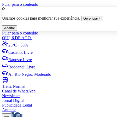
Pular para o conteúdo
Usamos cookies para melhorar sua experiência.
Gerenciar
Aceitar
Pular para o conteúdo
QUI, 6 DE AGO.
23°C
· 58%
Castello
:
Livre
Raposo
:
Livre
Rodoanel
:
Livre
Al. Rio Negro
:
Moderado
Trem:
Normal
Canal de WhatsApp
Newsletter
Jornal Digital
Publicidade Legal
Anuncie