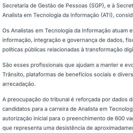
Copa do Brasil
Secretaria de Gestão de Pessoas (SGP), e à Secret
Libertadores
Sul-Americana
Analista em Tecnologia da Informação (ATI), conside
Copa América
Champions League
Os Analistas em Tecnologia da Informação atuam e
Premier League
La Liga
informação, integração e governança de dados, fis
Bundesliga
Mundial 2026
políticas públicas relacionadas à transformação digit
Times - Ir direto
São esses profissionais que ajudam a manter e evol
Trânsito, plataformas de benefícios sociais e div
arrecadação.
A preocupação do tribunal é reforçada por dados 
candidatos para a carreira de Analista em Tecnolog
autorização inicial para o preenchimento de 600 v
que representa uma desistência de aproximadame