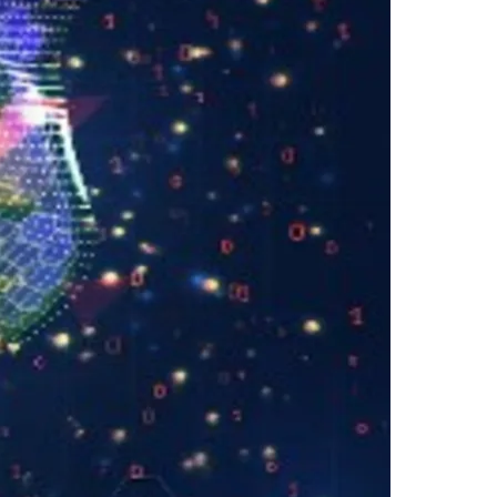
Morato
Taboão da Serra
Embu das Artes
São Roque