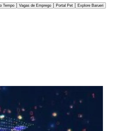
do Tempo
Vagas de Emprego
Portal Pet
Explore Barueri
des da Região
Cotia
Cruz Preta
Engenho Novo
Fazenda
im Iracema
Jardim Itaquiti
Jardim Julio
Jardim Líbano
Jardim Maria
vestre
Jardim Silveira
Jardim Tupã
Jardim Tupanci
Mutinga
Nova
arnaíba
Silveira
Tamboré
Vale do Sol
Vila Barros
Vila Boa Vista
Vila do