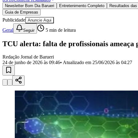
Política
Newsletter Bom Dia Barueri
Entretenimento Completo
Resultados das 
Eleições
Guia de Empresas
Esportes
Saúde
Publicidade
Anuncie Aqui
Segurança
Geral
5
min de leitura
Seguir
Cultura
Meio Ambiente
Obras
TCU alerta: falta de profissionais ameaça 
Educação
Redação Jornal de Barueri
Bairros de Barueri
24 de junho de 2026 às 09:46
• Atualizado em
25/06/2026 às 04:27
Selecione sua região
Para notícias da sua região
Aldeia
Aldeia da Serra
Aldeia de Barueri
Alphaville
Bairro Jubran
Belva
Militar
Itapevi
Jandira
Jardim Audir
Jardim Belval
Jardim Califórnia
Jard
Cristina
Jardim Maria Helena
Jardim Mutinga
Jardim Paraíso
Jardim Pau
Aldeinha
Osasco
Parque dos Camargos
Parque Imperial
Parque Santa L
Conde
Vila Engenho Novo
Vila Márcia
Vila Nossa Sra. da Escada
Vila
Para Sua Empresa
Anuncie no Portal
Guia de Empresas
Divulgar Vagas
Novo