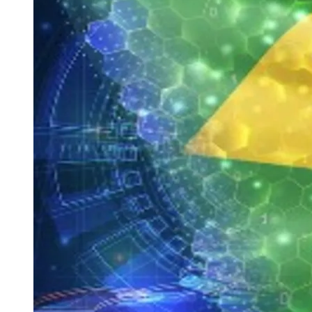
Publicidade Legal
Negócios Regionais
Turismo
Segurança Regional
Hospitais Estaduais
Parques & Represas
Cidades da Região
Santana de Parnaíba
Osasco
Carapicuíba
Jandira
Itapevi
Cotia
Pirapora 
Para Sua Empresa
Anuncie Regional
Guia de Empresas
Vagas na Região
Novo
Hub de Negócios
Guia Comercial
Selo Verificado
Portal Educacional
Agenda de Vestibulares
Vagas de Emprego
Concursos
Panorama Econômico