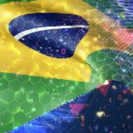
do Bom Jesus
Araçariguama
Cajamar
Caieiras
Franco da Rocha
Francisco 