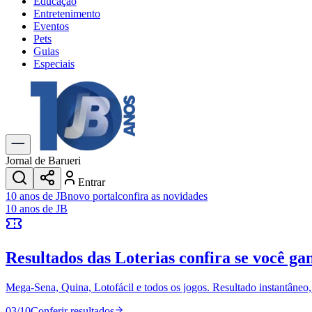
Educação
Entretenimento
Eventos
Pets
Guias
Especiais
Explore Tudo
Últimas Notícias
Previsão do Tempo
Trânsito e Rotas
Dia a Dia & Lazer
Jornal de Barueri
Transportes
Entrar
Gastronomia
10 anos de JB
novo portal
confira as novidades
Cinema & Shows
10 anos de JB
Jogos
Novo
Para Sua Empresa
Resultados das Loterias
confira se você ga
Anuncie no Portal
Cadastrar Empresa
Divulgar Vagas
Novo
Mega-Sena, Quina, Lotofácil e todos os jogos. Resultado instantâneo, s
Publicidade Legal
03
/
10
Conferir resultados