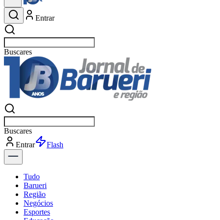
Entrar
Buscar
esportes
Buscar
esportes
Entrar
Flash
Tudo
Barueri
Região
Negócios
Esportes