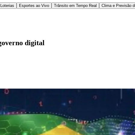
Loterias
Esportes ao Vivo
Trânsito em Tempo Real
Clima e Previsão 
governo digital
l
Bethaville
Boa Vista
Califórnia
Carapicuíba
Centro
Chácaras Marco
Cida
im dos Altos
Jardim dos Camargos
Jardim Esperança
Jardim Graziela
Jard
lista
Jardim Reginalice
Jardim São Luís
Jardim São Pedro
Jardim São Sil
uzia
Parque Viana
Pirapora do Bom Jesus
Recanto Phrynéa
Santana de P
 Porto
Votupoca