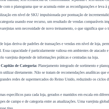
e com o planograma que se acumula entre as reconfigurações e leva à pe
ização em nível de SKU impulsionada por pontuação de incrementalida
egoria usando esse recurso, um resultado de vendas comparáveis ​​impu
varejistas sem necessidade de novo treinamento, o que significa que o
 lojas deriva de padrões de transações e vendas em nível de loja, per
 Essa capacidade é particularmente valiosa em ambientes de atacado e
o varejista depende de informações práticas e centradas na loja.
 Capitão de Categoria:
Planejamento integrado de sortimento e plano
odem utilizar diretamente. Não se tratam de recomendações analíticas q
randes redes de supermercados do Reino Unido, reduzindo os ciclos de r
as específicos para cada loja, gerados e mantidos em escala em diferent
pes de campo e de categoria entre as atualizações. Uma varejista gl
sse tipo.