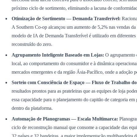
Panorama Econômico
próximo ciclo de sortimento, eliminando a lacuna de conformidad
Para Sua Empresa
Otimização de Sortimento — Demanda Transferível:
Racional
Anuncie no Portal
A Southern Co-op alcançou um aumento de 5,2% nas vendas da cat
Verificar Empresa
Novo
modelo de IA de Demanda Transferível é utilizado em diferentes 
Anunciar Vagas
Novo
Publicidade Legal
reconstruído do zero.
NBA
Agrupamento Inteligente Baseado em Lojas:
O agrupamento de
NFL
local, ao comportamento do consumidor e à dinâmica operacional.
Fórmula 1
UFC
mercados emergentes e da região Ásia-Pacífico, onde a adoção pel
Tênis (ATP)
MLB
Sorteio com Consciência de Espaço — Fluxo de Trabalho do
NHL
resultados prontos para as prateleiras que as equipes de loja p
Atletismo
Vôlei
essa capacidade para o planejamento do capitão de categoria em g
NBB
dentro da plataforma.
Competições de Futebol
Automação de Planogramas — Escala Multimarca:
Planogram
Brasileirão Série A
ciclo de reconstrução manual que consome a capacidade das equi
Brasileirão Série B
Paulistão
32 países e 32 bandeiras, a maior implementação multibandeira de