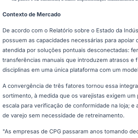
Copa do Brasil
Libertadores
Contexto de Mercado
Sul-Americana
Copa América
Champions League
De acordo com o Relatório sobre o Estado da Ind
Premier League
La Liga
possuem as capacidades necessárias para apoiar de
Bundesliga
Mundial 2026
atendida por soluções pontuais desconectadas: f
Times - Ir direto
transferências manuais que introduzem atrasos e f
disciplinas em uma única plataforma com um mode
A convergência de três fatores tornou essa integr
sortimento, à medida que os varejistas exigem um 
escala para verificação de conformidade na loja;
de varejo sem necessidade de retreinamento.
"As empresas de CPG passaram anos tomando dec