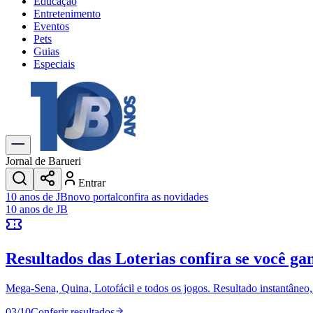
Educação
Entretenimento
Eventos
Pets
Guias
Especiais
Explore Tudo
Últimas Notícias
Previsão do Tempo
Trânsito e Rotas
Dia a Dia & Lazer
Jornal de Barueri
Transportes
Entrar
Gastronomia
10 anos de JB
novo portal
confira as novidades
Cinema & Shows
10 anos de JB
Jogos
Novo
Para Sua Empresa
Resultados das Loterias
confira se você ga
Anuncie no Portal
Cadastrar Empresa
Divulgar Vagas
Novo
Mega-Sena, Quina, Lotofácil e todos os jogos. Resultado instantâneo, s
Publicidade Legal
03
/
10
Conferir resultados