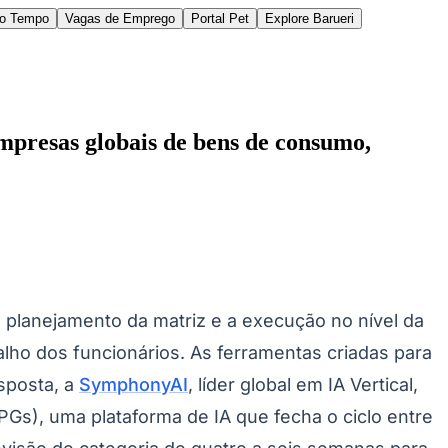
do Tempo
Vagas de Emprego
Portal Pet
Explore Barueri
empresas globais de bens de consumo,
des da Região
Cotia
Cruz Preta
Engenho Novo
Fazenda
im Iracema
Jardim Itaquiti
Jardim Julio
Jardim Líbano
Jardim Maria
vestre
Jardim Silveira
Jardim Tupã
Jardim Tupanci
Mutinga
Nova
planejamento da matriz e a execução no nível da
arnaíba
Silveira
Tamboré
Vale do Sol
Vila Barros
Vila Boa Vista
Vila do
ho dos funcionários. As ferramentas criadas para
sposta, a
SymphonyAI
, líder global em IA Vertical,
s), uma plataforma de IA que fecha o ciclo entre