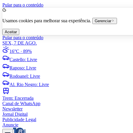
Pular para o conteúdo
Usamos cookies para melhorar sua experiência.
Gerenciar
Aceitar
Pular para o conteúdo
SEX, 7 DE AGO.
16°C
· 89%
Castello
:
Livre
Raposo
:
Livre
Rodoanel
:
Livre
Al. Rio Negro
:
Livre
Trem:
Encerrada
Canal de WhatsApp
Newsletter
Jornal Digital
Publicidade Legal
Anuncie