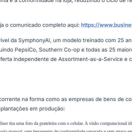
ma e a conformidade na loja, reduzindo o ciclo de r
eja o comunicado completo aqui:
https://www.busin
rível da SymphonyAI, um modelo treinado com 25 an
luindo PepsiCo, Southern Co-op e todas as 25 maio
do Bom Jesus
Araçariguama
Cajamar
Caieiras
Franco da Rocha
Francisco 
ferta independente de Assortment-as-a-Service e 
ecorrente na forma como as empresas de bens de c
implantações em produção:
r tira uma foto da prateleira com o celular. A visão computacional ide
toria manual, sem ferramenta de conformidade separada e sem atraso entr