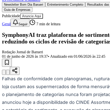
Política
Newsletter Bom Dia Barueri
Entretenimento Completo
Resultados das 
Eleições
Guia de Empresas
Esportes
Saúde
Publicidade
Anuncie Aqui
Segurança
Geral
7
min de leitura
Seguir
Cultura
Meio Ambiente
Obras
SymphonyAI traz plataforma de sortimento 
Educação
reduzindo os ciclos de revisão de categori
Bairros de Barueri
Redação Jornal de Barueri
01 de junho de 2026 às 19:37
• Atualizado em
01/06/2026 às 22:45
Selecione sua região
Para notícias da sua região
Aldeia
Aldeia da Serra
Aldeia de Barueri
Alphaville
Bairro Jubran
Belva
Militar
Itapevi
Jandira
Jardim Audir
Jardim Belval
Jardim Califórnia
Jard
Cristina
Jardim Maria Helena
Jardim Mutinga
Jardim Paraíso
Jardim Pau
Falhas de conformidade com planogramas, rupturas
Aldeinha
Osasco
Parque dos Camargos
Parque Imperial
Parque Santa L
loja custam aos supermercados de forma mensuráve
Conde
Vila Engenho Novo
Vila Márcia
Vila Nossa Sra. da Escada
Vila
Para Sua Empresa
o planejamento de categorias nunca foram projeta
Anuncie no Portal
anunciou hoje a disponibilidade do CINDE Assortm
Guia de Empresas
Divulgar Vagas
Novo