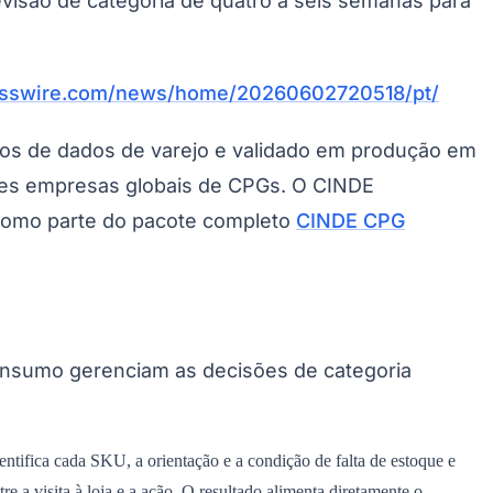
evisão de categoria de quatro a seis semanas para
esswire.com/news/home/20260602720518/pt/
os de dados de varejo e validado em produção em
res empresas globais de CPGs. O CINDE
Morato
Taboão da Serra
Embu das Artes
São Roque
como parte do pacote completo
CINDE CPG
onsumo gerenciam as decisões de categoria
ntifica cada SKU, a orientação e a condição de falta de estoque e
e a visita à loja e a ação. O resultado alimenta diretamente o