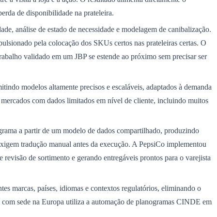
rda de disponibilidade na prateleira.
de, análise de estado de necessidade e modelagem de canibalização.
lsionado pela colocação dos SKUs certos nas prateleiras certas. O
 trabalho validado em um JBP se estende ao próximo sem precisar ser
mitindo modelos altamente precisos e escaláveis, adaptados à demanda
 mercados com dados limitados em nível de cliente, incluindo muitos
grama a partir de um modelo de dados compartilhado, produzindo
ue exigem tradução manual antes da execução. A PepsiCo implementou
evisão de sortimento e gerando entregáveis ​​prontos para o varejista
es marcas, países, idiomas e contextos regulatórios, eliminando o
obal com sede na Europa utiliza a automação de planogramas CINDE em