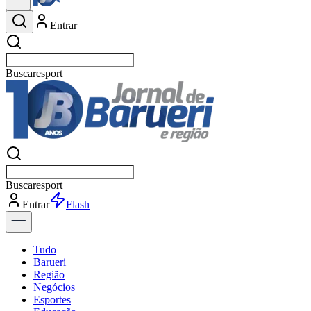
Entrar
Buscar
esportes
Buscar
esportes
Entrar
Flash
Tudo
Barueri
Região
Negócios
Esportes