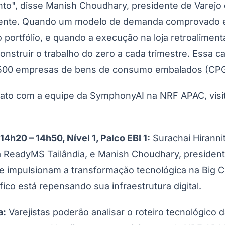
ento", disse Manish Choudhary, presidente de Vare
amente. Quando um modelo de demanda comprovado e
o portfólio, e quando a execução na loja retroalime
ruir o trabalho do zero a cada trimestre. Essa cap
500 empresas de bens de consumo embalados (CPGs
ntato com a equipe da SymphonyAI na NRF APAC, vis
Corinthians
4h20 – 14h50, Nível 1, Palco EBI 1:
Surachai Hirannit
da ReadyMS Tailândia, e Manish Choudhary, president
 que impulsionam a transformação tecnológica na Bi
co está repensando sua infraestrutura digital.
a:
Varejistas poderão analisar o roteiro tecnológico d