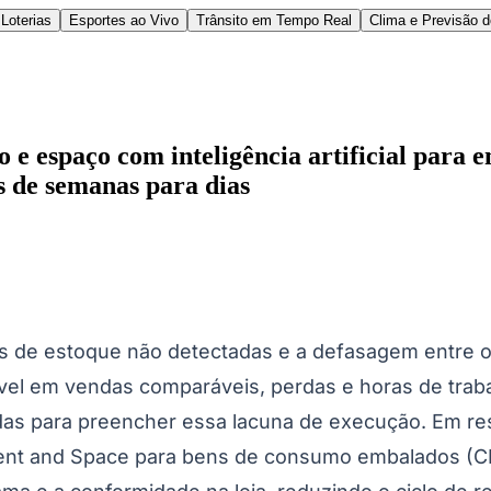
Loterias
Esportes ao Vivo
Trânsito em Tempo Real
Clima e Previsão 
e espaço com inteligência artificial para 
as de semanas para dias
l
Bethaville
Boa Vista
Califórnia
Carapicuíba
Centro
Chácaras Marco
Cida
im dos Altos
Jardim dos Camargos
Jardim Esperança
Jardim Graziela
Jard
lista
Jardim Reginalice
Jardim São Luís
Jardim São Pedro
Jardim São Sil
 de estoque não detectadas e a defasagem entre o 
uzia
Parque Viana
Pirapora do Bom Jesus
Recanto Phrynéa
Santana de P
l em vendas comparáveis, perdas e horas de trabal
 Porto
Votupoca
das para preencher essa lacuna de execução. Em re
ent and Space para bens de consumo embalados (CPG