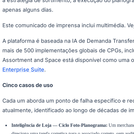
a estratégia de sortimento, a execução do planogra
Publicidade Legal
apenas alguns dias.
Negócios Regionais
Turismo
Segurança Regional
Este comunicado de imprensa inclui multimédia. V
Hospitais Estaduais
Parques & Represas
A plataforma é baseada na IA de Demanda Transfe
Cidades da Região
mais de 500 implementações globais de CPGs, inc
Santana de Parnaíba
Osasco
Carapicuíba
Jandira
Itapevi
Cotia
Pirapora 
Para Sua Empresa
Assortment and Space está disponível como uma o
Anuncie Regional
Enterprise Suite
.
Guia de Empresas
Vagas na Região
Novo
Cinco casos de uso
Hub de Negócios
Guia Comercial
Selo Verificado
Cada um aborda um ponto de falha específico e r
Portal Educacional
Agenda de Vestibulares
atualmente, identificado ao longo de décadas de 
Vagas de Emprego
Concursos
Inteligência de Loja — Ciclo Foto-Planograma:
Um merchandise
Panorama Econômico
direciona uma tarefa corretiva para o associado correto, sem audi