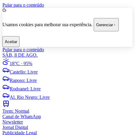
Pular para o conteúdo
Usamos cookies para melhorar sua experiência.
Gerenciar
Aceitar
Pular para o conteúdo
SÁB, 8 DE AGO.
18°C
· 95%
Castello
:
Livre
Raposo
:
Livre
Rodoanel
:
Livre
Al. Rio Negro
:
Livre
Trem:
Normal
Canal de WhatsApp
Newsletter
Jornal Digital
Publicidade Legal