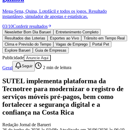
Divulgar Vagas
Novo
Publicidade Legal
Mega-Sena, Quina, Lotofácil e todos os jogos. Resultado
instantâneo, simulador de apostas e estatísticas.
Política
Eleições
03
/
10
Conferir resultados
Esportes
Saúde
Newsletter Bom Dia Barueri
Entretenimento Completo
Segurança
Resultados das Loterias
Esportes ao Vivo
Trânsito em Tempo Real
Cultura
Clima e Previsão do Tempo
Vagas de Emprego
Portal Pet
Meio Ambiente
Explore Barueri
Guia de Empresas
Obras
Publicidade
Anuncie Aqui
Educação
Seguir
Geral
2
min de leitura
Bairros de Barueri
SUTEL implementa plataforma da
Selecione sua região
Para notícias da sua região
Tecnotree para modernizar o registro de
Aldeia
Aldeia da Serra
Aldeia de Barueri
Alphaville
Bairro
serviços móveis pré-pagos, bem como
Jubran
Belval
Bethaville
Boa
fortalecer a segurança digital e a
Vista
Califórnia
Carapicuíba
Centro
Chácaras Marco
Cidades da
Região
Cotia
Cruz Preta
Engenho Novo
Fazenda
confiança na Costa Rica
Militar
Itapevi
Jandira
Jardim Audir
Jardim Belval
Jardim
Califórnia
Jardim dos Altos
Jardim dos Camargos
Jardim
Redação Jornal de Barueri
Esperança
Jardim Graziela
Jardim Iracema
Jardim Itaquiti
Jardim
26 de junho de 2026 às 03:08
• Atualizado em
26/06/2026 às 06:19