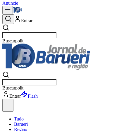
Anuncie
Entrar
Buscar
no
Buscar
no
Entrar
Explorar
Tudo
Barueri
Região