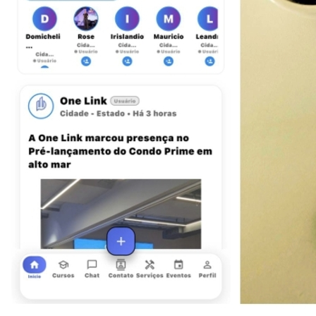
Atlético-MG