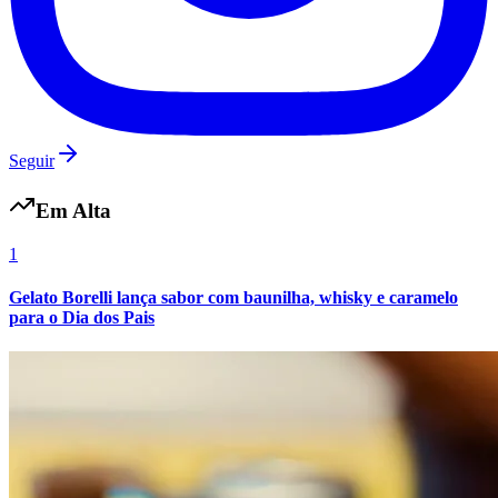
Seguir
Em Alta
1
Gelato Borelli lança sabor com baunilha, whisky e caramelo
para o Dia dos Pais
Flamengo