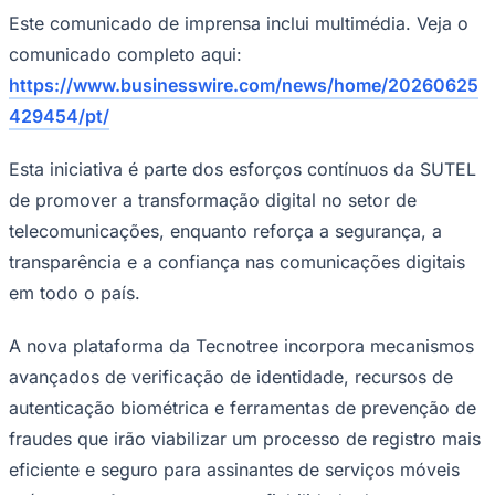
Rocha
Francisco Morato
Taboão da Serra
Embu das Artes
São Roque
Este comunicado de imprensa inclui multimédia. Veja o
Para Sua Empresa
comunicado completo aqui:
Anuncie Regional
Guia de Empresas
https://www.businesswire.com/news/home/20260625
Vagas na Região
Novo
429454/pt/
Hub de Negócios
Guia Comercial
Esta iniciativa é parte dos esforços contínuos da SUTEL
Selo Verificado
Portal Educacional
de promover a transformação digital no setor de
Agenda de Vestibulares
telecomunicações, enquanto reforça a segurança, a
Vagas de Emprego
Concursos
transparência e a confiança nas comunicações digitais
em todo o país.
Panorama Econômico
Panorama Econômico
A nova plataforma da Tecnotree incorpora mecanismos
Para Sua Empresa
avançados de verificação de identidade, recursos de
autenticação biométrica e ferramentas de prevenção de
Anuncie no Portal
Verificar Empresa
Novo
fraudes que irão viabilizar um processo de registro mais
Anunciar Vagas
Novo
Publicidade Legal
eficiente e seguro para assinantes de serviços móveis