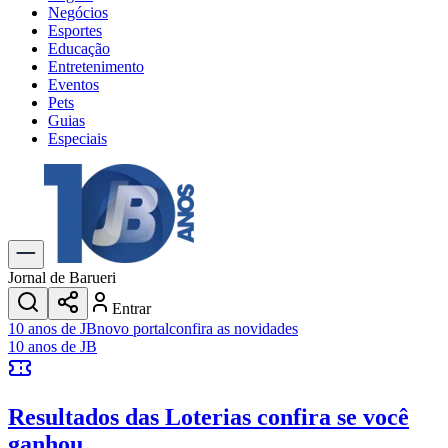
Negócios
Esportes
Educação
Entretenimento
Eventos
Pets
Guias
Especiais
Explore Tudo
Últimas Notícias
Previsão do Tempo
Trânsito e Rotas
Dia a Dia & Lazer
Jornal de Barueri
Transportes
Entrar
Gastronomia
10 anos de JB
novo portal
confira as novidades
Cinema & Shows
10 anos de JB
Jogos
Novo
Para Sua Empresa
Resultados das Loterias
confira se você
Anuncie no Portal
Cadastrar Empresa
ganhou