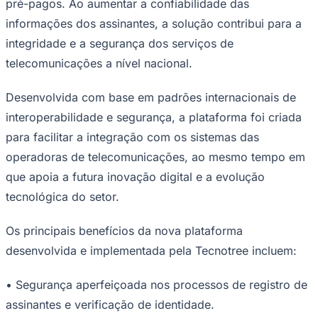
pré-pagos. Ao aumentar a confiabilidade das
NBA
NFL
informações dos assinantes, a solução contribui para a
Fórmula 1
integridade e a segurança dos serviços de
UFC
Tênis (ATP)
telecomunicações a nível nacional.
MLB
NHL
Atletismo
Desenvolvida com base em padrões internacionais de
Vôlei
interoperabilidade e segurança, a plataforma foi criada
NBB
para facilitar a integração com os sistemas das
Competições de Futebol
operadoras de telecomunicações, ao mesmo tempo em
Brasileirão Série A
que apoia a futura inovação digital e a evolução
Brasileirão Série B
Paulistão
tecnológica do setor.
Copa do Brasil
Libertadores
Os principais benefícios da nova plataforma
Sul-Americana
Copa América
desenvolvida e implementada pela Tecnotree incluem:
Champions League
Premier League
• Segurança aperfeiçoada nos processos de registro de
La Liga
Bundesliga
assinantes e verificação de identidade.
Mundial 2026