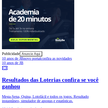
Publicidade
Anuncie Aqui
10 anos de JB
novo portal
confira as novidades
10 anos de JB
Resultados das Loterias
confira se você
ganhou
Vitória
Mega-Sena, Quina, Lotofácil e todos os jogos. Resultado
instantâneo, simulador de apostas e estatísticas.