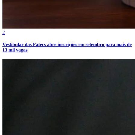
Fluminense
2
Vestibular das Fatecs abre inscrições em setembro para mais de
13 mil vagas