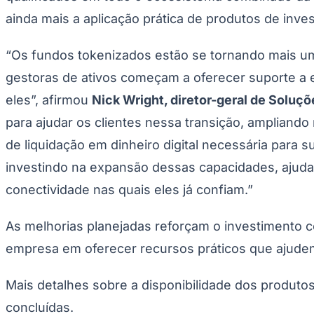
Panorama Econômico
ainda mais a aplicação prática de produtos de inve
Para Sua Empresa
“Os fundos tokenizados estão se tornando mais um
Anuncie no Portal
Verificar Empresa
Novo
gestoras de ativos começam a oferecer suporte a 
Anunciar Vagas
Novo
eles”, afirmou
Nick Wright, diretor-geral de Soluçõ
Publicidade Legal
para ajudar os clientes nessa transição, ampliando
NBA
NFL
de liquidação em dinheiro digital necessária para
Fórmula 1
UFC
investindo na expansão dessas capacidades, ajudand
Tênis (ATP)
MLB
conectividade nas quais eles já confiam.”
NHL
Atletismo
Vôlei
As melhorias planejadas reforçam o investimento 
NBB
empresa em oferecer recursos práticos que ajudem 
Competições de Futebol
Mais detalhes sobre a disponibilidade dos produt
Brasileirão Série A
Brasileirão Série B
concluídas.
Paulistão