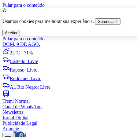
Pular para o conteúdo
Usamos cookies para melhorar sua experiência.
Gerenciar
Aceitar
Pular para o conteúdo
DOM, 9 DE AGO.
22°C
· 71%
Castello
:
Livre
Raposo
:
Livre
Rodoanel
:
Livre
Al. Rio Negro
:
Livre
Trem:
Normal
Canal de WhatsApp
Newsletter
Jornal Digital
Publicidade Legal
Anuncie