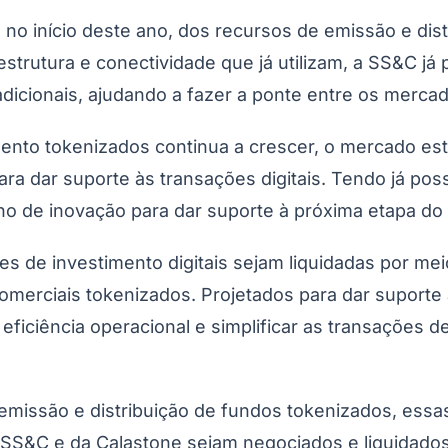
no início deste ano, dos recursos de emissão e dis
estrutura e conectividade que já utilizam, a SS&C j
icionais, ajudando a fazer a ponte entre os mercados
mento tokenizados continua a crescer, o mercado es
do Bom Jesus
Araçariguama
Cajamar
Caieiras
Franco da Rocha
Francisco 
ra dar suporte às transações digitais. Tendo já poss
 de inovação para dar suporte à próxima etapa do ci
s de investimento digitais sejam liquidadas por mei
omerciais tokenizados. Projetados para dar suporte 
a eficiência operacional e simplificar as transações 
missão e distribuição de fundos tokenizados, essa
S&C e da Calastone sejam negociados e liquidados po