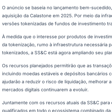
Publicidade Legal
O anúncio se baseia no lançamento bem-sucedido, 
Negócios Regionais
aquisição da Calastone em 2025. Por meio da infra
Turismo
Segurança Regional
versões tokenizadas de fundos de investimento trad
Hospitais Estaduais
Parques & Represas
À medida que o interesse por produtos de investi
Cidades da Região
Santana de Parnaíba
Osasco
Carapicuíba
Jandira
Itapevi
Cotia
Pirapora 
da tokenização, rumo à infraestrutura necessária pa
Para Sua Empresa
tokenizados, a SS&C está agora ampliando seu plano
Anuncie Regional
Guia de Empresas
Vagas na Região
Novo
Os recursos planejados permitirão que as transaçõe
Hub de Negócios
incluindo moedas estáveis e depósitos bancários c
Guia Comercial
ajudarão a reduzir o risco de liquidação, melhorar 
Selo Verificado
Portal Educacional
mercados digitais continuarem a evoluir.
Agenda de Vestibulares
Vagas de Emprego
Concursos
Juntamente com os recursos atuais da SS&C para e
Panorama Econômico
qualificados em todo o ecossistema combinado da S