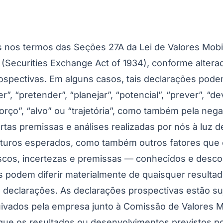
nos termos das Seções 27A da Lei de Valores Mobili
4 (Securities Exchange Act of 1934), conforme alter
ospectivas. Em alguns casos, tais declarações pode
r”, “pretender”, “planejar”, “potencial”, “prever”, “dev
esforço”, “alvo” ou “trajetória”, como também pela 
tas premissas e análises realizadas por nós à luz 
futuros esperados, como também outros fatores que
 riscos, incertezas e premissas — conhecidos e desc
s podem diferir materialmente de quaisquer resulta
s declarações. As declarações prospectivas estão su
vados pela empresa junto à Comissão de Valores Mob
que os resultados ou desenvolvimentos previstos p