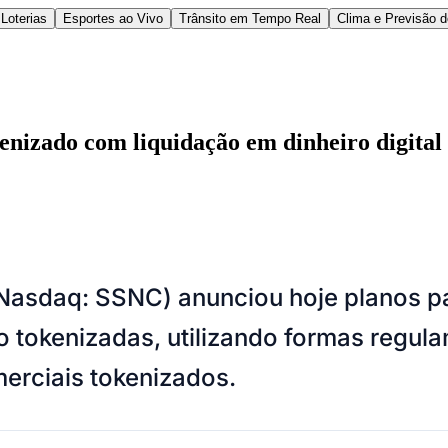
Loterias
Esportes ao Vivo
Trânsito em Tempo Real
Clima e Previsão 
enizado com liquidação em dinheiro digital
l
Bethaville
Boa Vista
Califórnia
Carapicuíba
Centro
Chácaras Marco
Cida
Nasdaq: SSNC) anunciou hoje planos par
im dos Altos
Jardim dos Camargos
Jardim Esperança
Jardim Graziela
Jard
lista
Jardim Reginalice
Jardim São Luís
Jardim São Pedro
Jardim São Sil
o tokenizadas, utilizando formas regula
uzia
Parque Viana
Pirapora do Bom Jesus
Recanto Phrynéa
Santana de P
 Porto
Votupoca
erciais tokenizados.