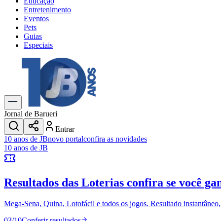
Educação
Entretenimento
Eventos
Pets
Guias
Especiais
Explore Tudo
Últimas Notícias
Previsão do Tempo
Trânsito e Rotas
Dia a Dia & Lazer
Jornal de Barueri
Transportes
Entrar
Gastronomia
10 anos de JB
novo portal
confira as novidades
Cinema & Shows
10 anos de JB
Jogos
Novo
Para Sua Empresa
Resultados das Loterias
confira se você ga
Anuncie no Portal
Cadastrar Empresa
Divulgar Vagas
Novo
Mega-Sena, Quina, Lotofácil e todos os jogos. Resultado instantâneo, s
Publicidade Legal
03
/
10
Conferir resultados