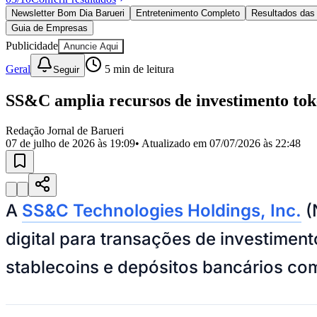
Política
Newsletter Bom Dia Barueri
Entretenimento Completo
Resultados das 
Eleições
Guia de Empresas
Esportes
Saúde
Publicidade
Anuncie Aqui
Segurança
Geral
5
min de leitura
Seguir
Cultura
Meio Ambiente
Obras
SS&C amplia recursos de investimento tok
Educação
Redação Jornal de Barueri
Bairros de Barueri
07 de julho de 2026 às 19:09
• Atualizado em
07/07/2026 às 22:48
Selecione sua região
Para notícias da sua região
Aldeia
Aldeia da Serra
Aldeia de Barueri
Alphaville
Bairro Jubran
Belva
A
SS&C Technologies Holdings, Inc.
(
Militar
Itapevi
Jandira
Jardim Audir
Jardim Belval
Jardim Califórnia
Jard
Cristina
Jardim Maria Helena
Jardim Mutinga
Jardim Paraíso
Jardim Pau
digital para transações de investiment
Aldeinha
Osasco
Parque dos Camargos
Parque Imperial
Parque Santa L
Conde
Vila Engenho Novo
Vila Márcia
Vila Nossa Sra. da Escada
Vila
Para Sua Empresa
stablecoins e depósitos bancários com
Anuncie no Portal
Guia de Empresas
Divulgar Vagas
Novo