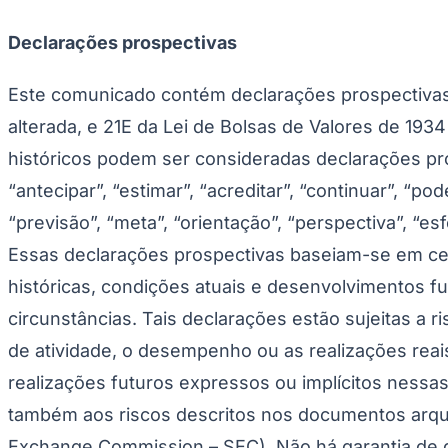
Copa do Brasil
Libertadores
Declarações prospectivas
Sul-Americana
Copa América
Champions League
Este comunicado contém declarações prospectivas 
Premier League
La Liga
alterada, e 21E da Lei de Bolsas de Valores de 193
Bundesliga
Mundial 2026
históricos podem ser consideradas declarações pr
“antecipar”, “estimar”, “acreditar”, “continuar”, “pode
Times - Ir direto
“previsão”, “meta”, “orientação”, “perspectiva”, “
Essas declarações prospectivas baseiam-se em cer
históricas, condições atuais e desenvolvimentos 
circunstâncias. Tais declarações estão sujeitas a
de atividade, o desempenho ou as realizações reai
realizações futuros expressos ou implícitos nessa
também aos riscos descritos nos documentos arqui
Exchange Commission – SEC). Não há garantia de 