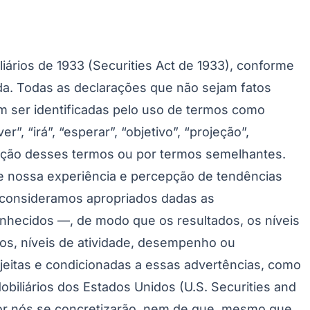
ários de 1933 (Securities Act de 1933), conforme
ada. Todas as declarações que não sejam fatos
m ser identificadas pelo uso de termos como
er”, “irá”, “esperar”, “objetivo”, “projeção”,
negação desses termos ou por termos semelhantes.
de nossa experiência e percepção de tendências
 consideramos apropriados dadas as
onhecidos —, de modo que os resultados, os níveis
dos, níveis de atividade, desempenho ou
jeitas e condicionadas a essas advertências, como
iliários dos Estados Unidos (U.S. Securities and
or nós se concretizarão, nem de que, mesmo que