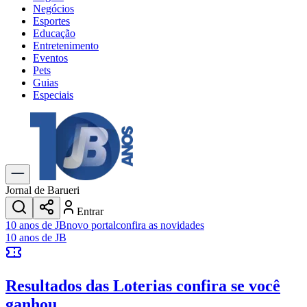
Negócios
Esportes
Educação
Entretenimento
Eventos
Pets
Guias
Especiais
Explore Tudo
Últimas Notícias
Previsão do Tempo
Trânsito e Rotas
Dia a Dia & Lazer
Jornal de Barueri
Transportes
Entrar
Gastronomia
10 anos de JB
novo portal
confira as novidades
Cinema & Shows
10 anos de JB
Jogos
Novo
Para Sua Empresa
Resultados das Loterias
confira se você
Anuncie no Portal
Cadastrar Empresa
ganhou