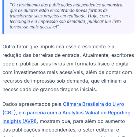
dentro do TikTok
— tem uma grande influência sobre a
revolução que está acontecendo no mundo editorial. A
comunidade, que permite que criadores de conteúdo e
escritores compartilhem suas leituras atuais, indiquem
livros e façam divulgações de suas próprias obras,
reflete diretamente na mudança de comportamento dos
leitores.
Evidenciando o fortalecimento da autopublicação no
Goiás
país, somente no primeiro semestre deste ano, 2026, a
gráfica
GIV Online
registrou um aumento de 56,10% nas
impressões de livros, em comparação ao mesmo
período do ano passado, demonstrando a expansão das
ferramentas digitais que simplificam os processos de
produção, distribuição e comercialização de livros.