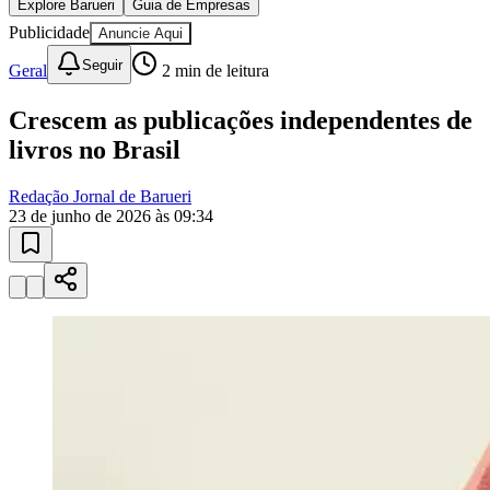
10 anos de JB
novo portal
confira as novidades
10 anos de JB
Esportes ao Vivo
placares e tabelas
atualizadas
Paulistão, Brasileirão, Champions League e mais. Placar em tempo
real, classificação e notícias esportivas.
04
/
10
Acompanhar jogos
Newsletter Bom Dia Barueri
Entretenimento Completo
Resultados das Loterias
Esportes ao Vivo
Trânsito em Tempo Real
Clima e Previsão do Tempo
Vagas de Emprego
Portal Pet
Explore Barueri
Guia de Empresas