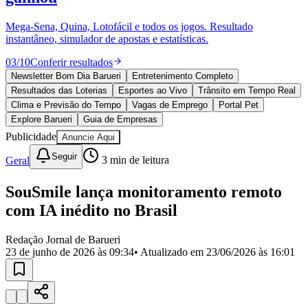
Divulgar Vagas
Novo
Publicidade Legal
Mega-Sena, Quina, Lotofácil e todos os jogos. Resultado
instantâneo, simulador de apostas e estatísticas.
Política
Eleições
03
/
10
Conferir resultados
Esportes
Saúde
Newsletter Bom Dia Barueri
Entretenimento Completo
Segurança
Resultados das Loterias
Esportes ao Vivo
Trânsito em Tempo Real
Cultura
Clima e Previsão do Tempo
Vagas de Emprego
Portal Pet
Meio Ambiente
Explore Barueri
Guia de Empresas
Obras
Publicidade
Anuncie Aqui
Educação
Seguir
Geral
3
min de leitura
Bairros de Barueri
SouSmile lança monitoramento remoto
Selecione sua região
Para notícias da sua região
com IA inédito no Brasil
Aldeia
Aldeia da Serra
Aldeia de Barueri
Alphaville
Bairro
Jubran
Belval
Bethaville
Boa
Redação Jornal de Barueri
Vista
Califórnia
Carapicuíba
Centro
Chácaras Marco
Cidades da
23 de junho de 2026 às 09:34
• Atualizado em
23/06/2026 às 16:01
Região
Cotia
Cruz Preta
Engenho Novo
Fazenda
Militar
Itapevi
Jandira
Jardim Audir
Jardim Belval
Jardim
Califórnia
Jardim dos Altos
Jardim dos Camargos
Jardim
Esperança
Jardim Graziela
Jardim Iracema
Jardim Itaquiti
Jardim