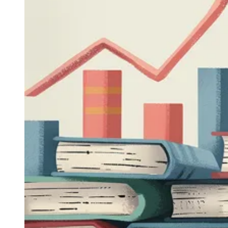
Sport
Publicidade
Anuncie Aqui
Seguir
Geral
2
min de leitura
Crescem as publicações independentes de
livros no Brasil
Redação Jornal de Barueri
23 de junho de 2026 às 09:34