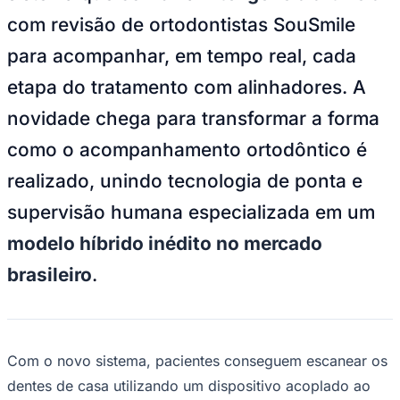
NBA
com revisão de ortodontistas SouSmile
NFL
Fórmula 1
para acompanhar, em tempo real, cada
UFC
Tênis (ATP)
etapa do tratamento com alinhadores. A
MLB
NHL
novidade chega para transformar a forma
Atletismo
Vôlei
como o acompanhamento ortodôntico é
NBB
realizado, unindo tecnologia de ponta e
Competições de Futebol
supervisão humana especializada em um
Brasileirão Série A
Brasileirão Série B
modelo híbrido inédito no mercado
Paulistão
Copa do Brasil
brasileiro
.
Libertadores
Sul-Americana
Copa América
Champions League
Premier League
La Liga
Com o novo sistema, pacientes conseguem escanear os
Bundesliga
dentes de casa utilizando um dispositivo acoplado ao
Mundial 2026