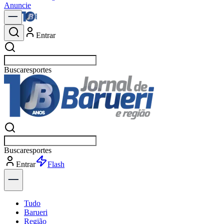
Anuncie
Entrar
Buscar
política
Buscar
política
Entrar
Explorar
Tudo
Barueri
Região