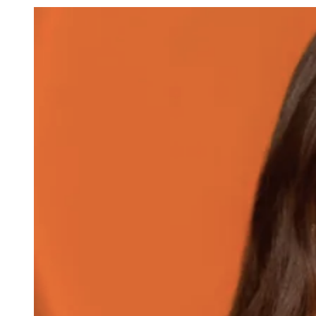
Julio
Jardim Líbano
Jardim Maria Cristina
Jardim Maria Helena
Jardim
Mutinga
Jardim Paraíso
Jardim Paulista
Jardim Reginalice
Jardim São
Luís
Jardim São Pedro
Jardim São Silvestre
Jardim Silveira
Jardim
Tupã
Jardim Tupanci
Mutinga
Nova Aldeinha
Osasco
Parque dos
Camargos
Parque Imperial
Parque Santa Luzia
Parque Viana
Pirapora
do Bom Jesus
Recanto Phrynéa
Santana de
Parnaíba
Silveira
Tamboré
Vale do Sol
Vila Barros
Vila Boa Vista
Vila
do Conde
Vila Engenho Novo
Vila Márcia
Vila Nossa Sra. da
Escada
Vila Porto
Votupoca
Para Sua Empresa
Anuncie no Portal
Guia de Empresas
Divulgar Vagas
Novo
Publicidade Legal
Negócios Regionais
Turismo
Segurança Regional
Hospitais Estaduais
Parques & Represas
Cidades da Região
Santana de Parnaíba
Osasco
Carapicuíba
Jandira
Itapevi
Cotia
Pirapora
do Bom Jesus
Araçariguama
Cajamar
Caieiras
Franco da