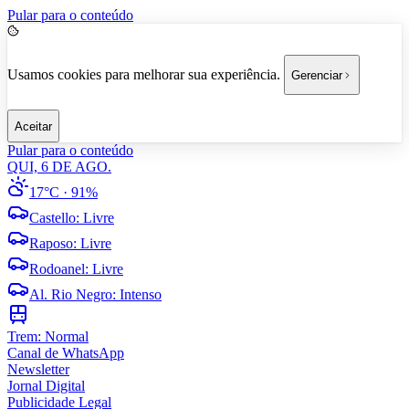
Pular para o conteúdo
Usamos cookies para melhorar sua experiência.
Gerenciar
Aceitar
Pular para o conteúdo
QUI, 6 DE AGO.
17°C
· 91%
Castello
:
Livre
Raposo
:
Livre
Rodoanel
:
Livre
Al. Rio Negro
:
Intenso
Trem:
Normal
Canal de WhatsApp
Newsletter
Jornal Digital
Publicidade Legal