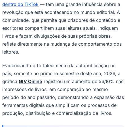
GIV Online
—
Foto:
Divulgação
O mercado editorial brasileiro vem passando por uma
Ceará
transformação significativa nos últimos anos,
impulsionada pelo crescimento das publicações
independentes. E, com o avanço das plataformas
digitais de autopublicação e a popularização dos e-
books, cada vez mais autores têm encontrado meios
alternativos para lançar suas obras sem o intermédio de
editoras tradicionais.
Um estudo realizado pelo centro de pesquisa Reglab
aponta que o
‘BookTok’
— comunidade sobre livros