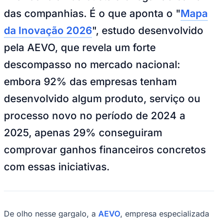
NBA
das companhias. É o que aponta o "
Mapa
NFL
Fórmula 1
da Inovação 2026
", estudo desenvolvido
UFC
Tênis (ATP)
pela AEVO, que revela um forte
MLB
NHL
descompasso no mercado nacional:
Atletismo
Vôlei
embora 92% das empresas tenham
NBB
desenvolvido algum produto, serviço ou
Competições de Futebol
processo novo no período de 2024 a
Brasileirão Série A
Brasileirão Série B
2025, apenas 29% conseguiram
Paulistão
Copa do Brasil
comprovar ganhos financeiros concretos
Libertadores
Sul-Americana
com essas iniciativas.
Copa América
Champions League
Premier League
La Liga
Bundesliga
Mundial 2026
De olho nesse gargalo, a
AEVO
, empresa especializada