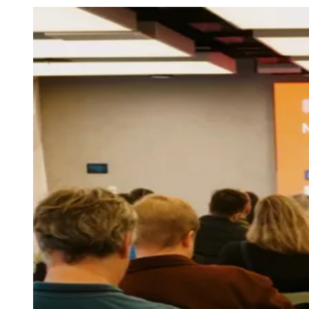
Julio
Jardim Líbano
Jardim Maria Cristina
Jardim Maria Helena
Jardim
Mutinga
Jardim Paraíso
Jardim Paulista
Jardim Reginalice
Jardim São
Luís
Jardim São Pedro
Jardim São Silvestre
Jardim Silveira
Jardim
Tupã
Jardim Tupanci
Mutinga
Nova Aldeinha
Osasco
Parque dos
Camargos
Parque Imperial
Parque Santa Luzia
Parque Viana
Pirapora
do Bom Jesus
Recanto Phrynéa
Santana de
Parnaíba
Silveira
Tamboré
Vale do Sol
Vila Barros
Vila Boa Vista
Vila
do Conde
Vila Engenho Novo
Vila Márcia
Vila Nossa Sra. da
Escada
Vila Porto
Votupoca
Para Sua Empresa
Anuncie no Portal
Guia de Empresas
Divulgar Vagas
Novo
Publicidade Legal
Negócios Regionais
Turismo
Segurança Regional
Hospitais Estaduais
Parques & Represas
Cidades da Região
Santana de Parnaíba
Osasco
Carapicuíba
Jandira
Itapevi
Cotia
Pirapora
do Bom Jesus
Araçariguama
Cajamar
Caieiras
Franco da