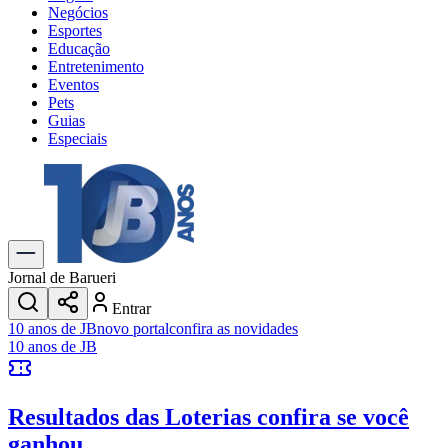
Negócios
Esportes
Educação
Entretenimento
Eventos
Pets
Guias
Especiais
Explore Tudo
Últimas Notícias
Previsão do Tempo
Trânsito e Rotas
Dia a Dia & Lazer
Jornal de Barueri
Transportes
Entrar
Gastronomia
10 anos de JB
novo portal
confira as novidades
Cinema & Shows
10 anos de JB
Jogos
Novo
Para Sua Empresa
Resultados das Loterias
confira se você
Anuncie no Portal
Cadastrar Empresa
ganhou