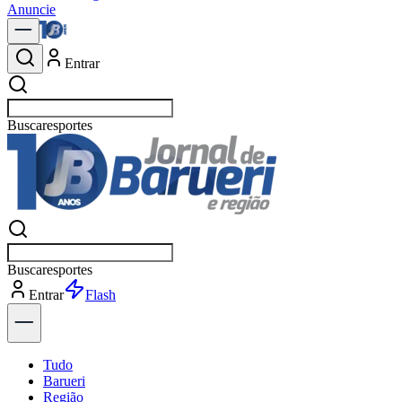
Anuncie
Entrar
Buscar
polít
Buscar
polít
Entrar
Explorar
Tudo
Barueri
Região