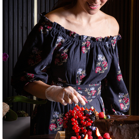
Atlético-MG