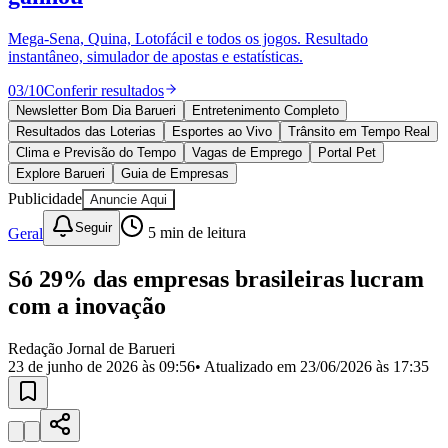
Divulgar Vagas
Novo
Publicidade Legal
Mega-Sena, Quina, Lotofácil e todos os jogos. Resultado
instantâneo, simulador de apostas e estatísticas.
Política
Eleições
03
/
10
Conferir resultados
Esportes
Saúde
Newsletter Bom Dia Barueri
Entretenimento Completo
Segurança
Resultados das Loterias
Esportes ao Vivo
Trânsito em Tempo Real
Cultura
Clima e Previsão do Tempo
Vagas de Emprego
Portal Pet
Meio Ambiente
Explore Barueri
Guia de Empresas
Obras
Publicidade
Anuncie Aqui
Educação
Seguir
Geral
5
min de leitura
Bairros de Barueri
Só 29% das empresas brasileiras lucram
Selecione sua região
Para notícias da sua região
com a inovação
Aldeia
Aldeia da Serra
Aldeia de Barueri
Alphaville
Bairro
Jubran
Belval
Bethaville
Boa
Redação Jornal de Barueri
Vista
Califórnia
Carapicuíba
Centro
Chácaras Marco
Cidades da
23 de junho de 2026 às 09:56
• Atualizado em
23/06/2026 às 17:35
Região
Cotia
Cruz Preta
Engenho Novo
Fazenda
Militar
Itapevi
Jandira
Jardim Audir
Jardim Belval
Jardim
Califórnia
Jardim dos Altos
Jardim dos Camargos
Jardim
Esperança
Jardim Graziela
Jardim Iracema
Jardim Itaquiti
Jardim