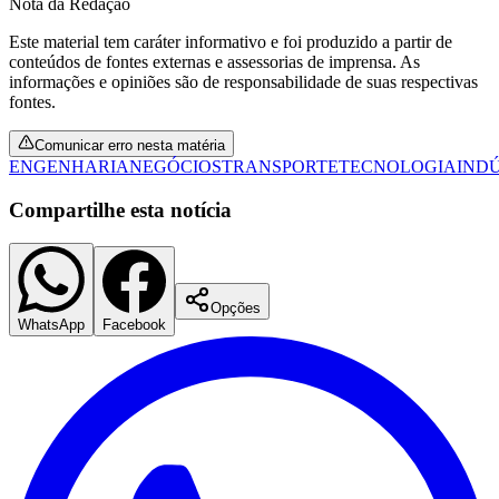
Nota da Redação
Fluminense
Este material tem caráter informativo e foi produzido a partir de
conteúdos de fontes externas e assessorias de imprensa. As
informações e opiniões são de responsabilidade de suas respectivas
fontes.
Comunicar erro nesta matéria
ENGENHARIA
NEGÓCIOS
TRANSPORTE
TECNOLOGIA
IND
Compartilhe esta notícia
Opções
WhatsApp
Facebook