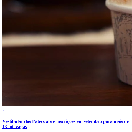
Internacional
2
Vestibular das Fatecs abre inscrições em setembro para mais de
13 mil vagas