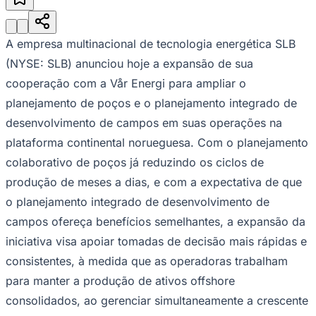
Julio
Jardim Líbano
Jardim Maria Cristina
Jardim Maria Helena
Jardim
Mutinga
Jardim Paraíso
Jardim Paulista
Jardim Reginalice
Jardim São
Luís
Jardim São Pedro
Jardim São Silvestre
Jardim Silveira
Jardim
Tupã
Jardim Tupanci
Mutinga
Nova Aldeinha
Osasco
Parque dos
A empresa multinacional de tecnologia energética SLB
Camargos
Parque Imperial
Parque Santa Luzia
Parque Viana
Pirapora
(NYSE: SLB) anunciou hoje a expansão de sua
do Bom Jesus
Recanto Phrynéa
Santana de
Parnaíba
Silveira
Tamboré
Vale do Sol
Vila Barros
Vila Boa Vista
Vila
cooperação com a Vår Energi para ampliar o
do Conde
Vila Engenho Novo
Vila Márcia
Vila Nossa Sra. da
planejamento de poços e o planejamento integrado de
Escada
Vila Porto
Votupoca
Para Sua Empresa
desenvolvimento de campos em suas operações na
plataforma continental norueguesa. Com o planejamento
Anuncie no Portal
Guia de Empresas
colaborativo de poços já reduzindo os ciclos de
Divulgar Vagas
Novo
Publicidade Legal
produção de meses a dias, e com a expectativa de que
o planejamento integrado de desenvolvimento de
Negócios Regionais
Turismo
campos ofereça benefícios semelhantes, a expansão da
Segurança Regional
iniciativa visa apoiar tomadas de decisão mais rápidas e
Hospitais Estaduais
Parques & Represas
consistentes, à medida que as operadoras trabalham
Cidades da Região
para manter a produção de ativos offshore
Santana de Parnaíba
Osasco
Carapicuíba
Jandira
Itapevi
Cotia
Pirapora
consolidados, ao gerenciar simultaneamente a crescente
do Bom Jesus
Araçariguama
Cajamar
Caieiras
Franco da