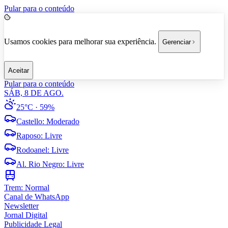
Pular para o conteúdo
Usamos cookies para melhorar sua experiência.
Gerenciar
Aceitar
Pular para o conteúdo
SÁB, 8 DE AGO.
25°C
· 59%
Castello
:
Moderado
Raposo
:
Livre
Rodoanel
:
Livre
Al. Rio Negro
:
Livre
Trem:
Normal
Canal de WhatsApp
Newsletter
Jornal Digital
Publicidade Legal