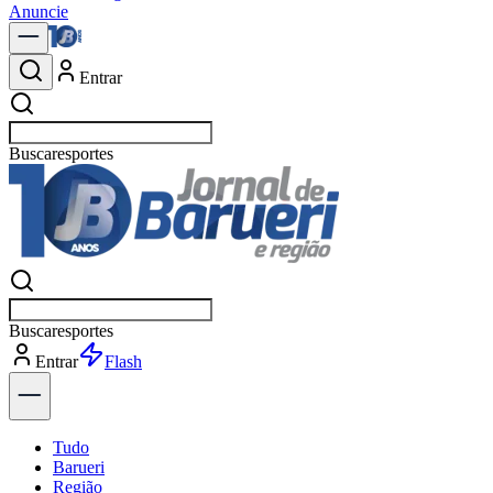
Anuncie
Entrar
Buscar
política
Buscar
política
Entrar
Explorar
Tudo
Barueri
Região