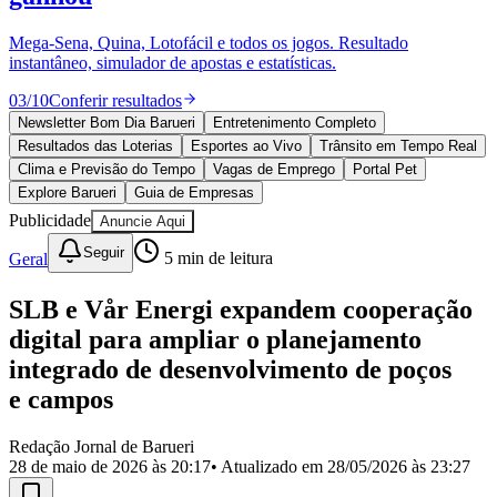
Divulgar Vagas
Novo
Publicidade Legal
Mega-Sena, Quina, Lotofácil e todos os jogos. Resultado
instantâneo, simulador de apostas e estatísticas.
Política
Eleições
03
/
10
Conferir resultados
Esportes
Saúde
Newsletter Bom Dia Barueri
Entretenimento Completo
Segurança
Resultados das Loterias
Esportes ao Vivo
Trânsito em Tempo Real
Cultura
Clima e Previsão do Tempo
Vagas de Emprego
Portal Pet
Meio Ambiente
Explore Barueri
Guia de Empresas
Obras
Publicidade
Anuncie Aqui
Educação
Seguir
Geral
5
min de leitura
Bairros de Barueri
SLB e Vår Energi expandem cooperação
Selecione sua região
Para notícias da sua região
digital para ampliar o planejamento
Aldeia
Aldeia da Serra
Aldeia de Barueri
Alphaville
Bairro
integrado de desenvolvimento de poços
Jubran
Belval
Bethaville
Boa
e campos
Vista
Califórnia
Carapicuíba
Centro
Chácaras Marco
Cidades da
Região
Cotia
Cruz Preta
Engenho Novo
Fazenda
Militar
Itapevi
Jandira
Jardim Audir
Jardim Belval
Jardim
Redação Jornal de Barueri
Califórnia
Jardim dos Altos
Jardim dos Camargos
Jardim
28 de maio de 2026 às 20:17
• Atualizado em
28/05/2026 às 23:27
Esperança
Jardim Graziela
Jardim Iracema
Jardim Itaquiti
Jardim