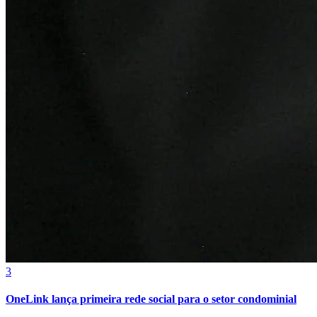
Bahia
3
OneLink lança primeira rede social para o setor condominial