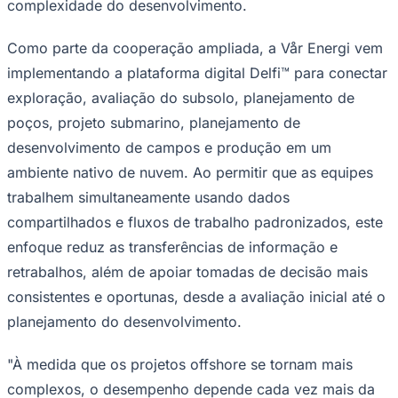
Rocha
Francisco Morato
Taboão da Serra
Embu das Artes
São Roque
complexidade do desenvolvimento.
Para Sua Empresa
Como parte da cooperação ampliada, a Vår Energi vem
Anuncie Regional
Guia de Empresas
implementando a plataforma digital Delfi™ para conectar
Vagas na Região
Novo
exploração, avaliação do subsolo, planejamento de
Hub de Negócios
poços, projeto submarino, planejamento de
Guia Comercial
Selo Verificado
desenvolvimento de campos e produção em um
Portal Educacional
ambiente nativo de nuvem. Ao permitir que as equipes
Agenda de Vestibulares
Vagas de Emprego
trabalhem simultaneamente usando dados
Concursos
compartilhados e fluxos de trabalho padronizados, este
Panorama Econômico
enfoque reduz as transferências de informação e
Panorama Econômico
retrabalhos, além de apoiar tomadas de decisão mais
consistentes e oportunas, desde a avaliação inicial até o
Para Sua Empresa
planejamento do desenvolvimento.
Anuncie no Portal
Verificar Empresa
Novo
Anunciar Vagas
Novo
"À medida que os projetos offshore se tornam mais
Publicidade Legal
complexos, o desempenho depende cada vez mais da