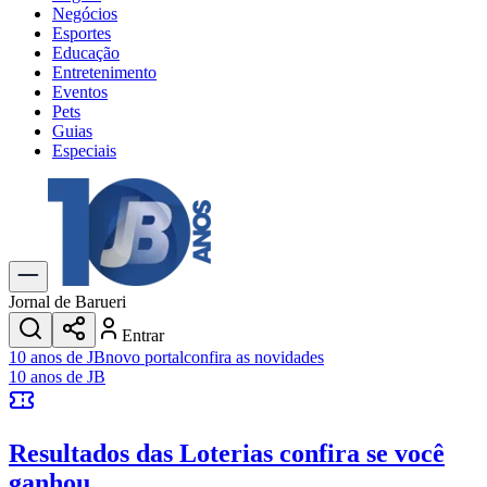
Negócios
Esportes
Educação
Entretenimento
Eventos
Pets
Guias
Especiais
Explore Tudo
Últimas Notícias
Previsão do Tempo
Trânsito e Rotas
Dia a Dia & Lazer
Jornal de Barueri
Transportes
Entrar
Gastronomia
10 anos de JB
novo portal
confira as novidades
Cinema & Shows
10 anos de JB
Jogos
Novo
Para Sua Empresa
Resultados das Loterias
confira se você
Anuncie no Portal
Cadastrar Empresa
ganhou