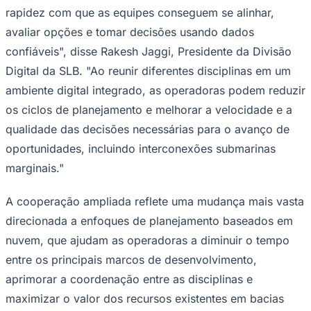
NBA
rapidez com que as equipes conseguem se alinhar,
NFL
Fórmula 1
avaliar opções e tomar decisões usando dados
UFC
confiáveis", disse Rakesh Jaggi, Presidente da Divisão
Tênis (ATP)
MLB
Digital da SLB. "Ao reunir diferentes disciplinas em um
NHL
ambiente digital integrado, as operadoras podem reduzir
Atletismo
Vôlei
os ciclos de planejamento e melhorar a velocidade e a
NBB
qualidade das decisões necessárias para o avanço de
Competições de Futebol
oportunidades, incluindo interconexões submarinas
Brasileirão Série A
marginais."
Brasileirão Série B
Paulistão
A cooperação ampliada reflete uma mudança mais vasta
Copa do Brasil
Libertadores
direcionada a enfoques de planejamento baseados em
Sul-Americana
nuvem, que ajudam as operadoras a diminuir o tempo
Copa América
Champions League
entre os principais marcos de desenvolvimento,
Premier League
La Liga
aprimorar a coordenação entre as disciplinas e
Bundesliga
maximizar o valor dos recursos existentes em bacias
Mundial 2026