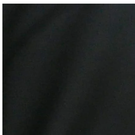
Atlético-MG