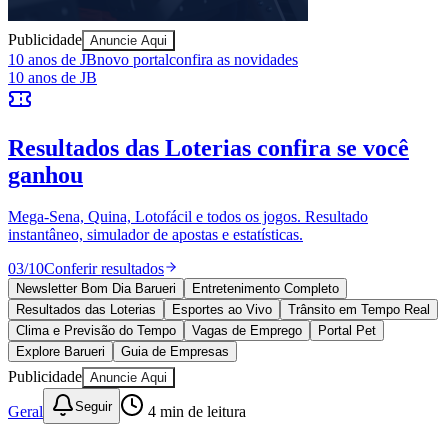
Publicidade
Anuncie Aqui
10 anos de JB
novo portal
confira as novidades
10 anos de JB
Resultados das Loterias
confira se você
ganhou
Mega-Sena, Quina, Lotofácil e todos os jogos. Resultado
Goiás
instantâneo, simulador de apostas e estatísticas.
03
/
10
Conferir resultados
Newsletter Bom Dia Barueri
Entretenimento Completo
Resultados das Loterias
Esportes ao Vivo
Trânsito em Tempo Real
Clima e Previsão do Tempo
Vagas de Emprego
Portal Pet
Explore Barueri
Guia de Empresas
Publicidade
Anuncie Aqui
Seguir
Geral
4
min de leitura