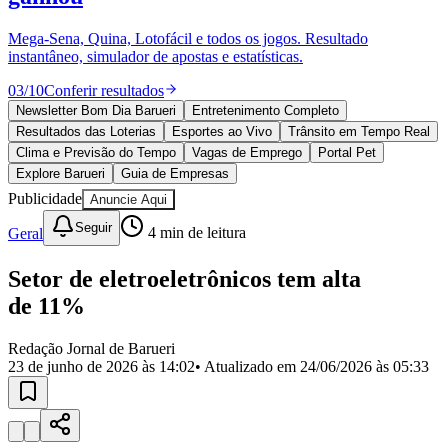
Divulgar Vagas
Novo
Publicidade Legal
Mega-Sena, Quina, Lotofácil e todos os jogos. Resultado
instantâneo, simulador de apostas e estatísticas.
Política
Eleições
03
/
10
Conferir resultados
Esportes
Saúde
Newsletter Bom Dia Barueri
Entretenimento Completo
Segurança
Resultados das Loterias
Esportes ao Vivo
Trânsito em Tempo Real
Cultura
Clima e Previsão do Tempo
Vagas de Emprego
Portal Pet
Meio Ambiente
Explore Barueri
Guia de Empresas
Obras
Publicidade
Anuncie Aqui
Educação
Seguir
Geral
4
min de leitura
Bairros de Barueri
Setor de eletroeletrônicos tem alta
Selecione sua região
Para notícias da sua região
de 11%
Aldeia
Aldeia da Serra
Aldeia de Barueri
Alphaville
Bairro
Jubran
Belval
Bethaville
Boa
Redação Jornal de Barueri
Vista
Califórnia
Carapicuíba
Centro
Chácaras Marco
Cidades da
23 de junho de 2026 às 14:02
• Atualizado em
24/06/2026 às 05:33
Região
Cotia
Cruz Preta
Engenho Novo
Fazenda
Militar
Itapevi
Jandira
Jardim Audir
Jardim Belval
Jardim
Califórnia
Jardim dos Altos
Jardim dos Camargos
Jardim
Esperança
Jardim Graziela
Jardim Iracema
Jardim Itaquiti
Jardim