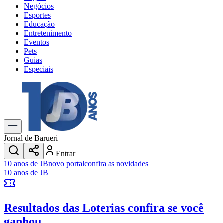
Negócios
Esportes
Educação
Entretenimento
Eventos
Pets
Guias
Especiais
Explore Tudo
Últimas Notícias
Previsão do Tempo
Trânsito e Rotas
Dia a Dia & Lazer
Jornal de Barueri
Transportes
Entrar
Gastronomia
10 anos de JB
novo portal
confira as novidades
Cinema & Shows
10 anos de JB
Jogos
Novo
Para Sua Empresa
Resultados das Loterias
confira se você
Anuncie no Portal
Cadastrar Empresa
ganhou