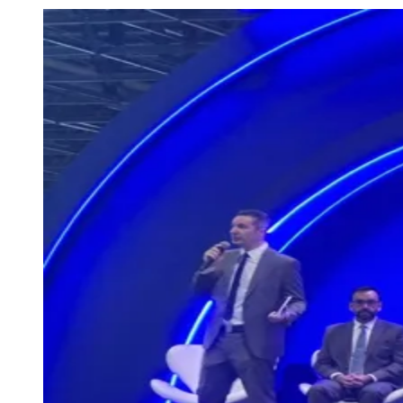
Julio
Jardim Líbano
Jardim Maria Cristina
Jardim Maria Helena
Jardim
Mutinga
Jardim Paraíso
Jardim Paulista
Jardim Reginalice
Jardim São
Luís
Jardim São Pedro
Jardim São Silvestre
Jardim Silveira
Jardim
Tupã
Jardim Tupanci
Mutinga
Nova Aldeinha
Osasco
Parque dos
Camargos
Parque Imperial
Parque Santa Luzia
Parque Viana
Pirapora
do Bom Jesus
Recanto Phrynéa
Santana de
Parnaíba
Silveira
Tamboré
Vale do Sol
Vila Barros
Vila Boa Vista
Vila
do Conde
Vila Engenho Novo
Vila Márcia
Vila Nossa Sra. da
Escada
Vila Porto
Votupoca
Para Sua Empresa
Anuncie no Portal
Guia de Empresas
Divulgar Vagas
Novo
Publicidade Legal
Negócios Regionais
Turismo
Segurança Regional
Hospitais Estaduais
Parques & Represas
Cidades da Região
Santana de Parnaíba
Osasco
Carapicuíba
Jandira
Itapevi
Cotia
Pirapora
do Bom Jesus
Araçariguama
Cajamar
Caieiras
Franco da