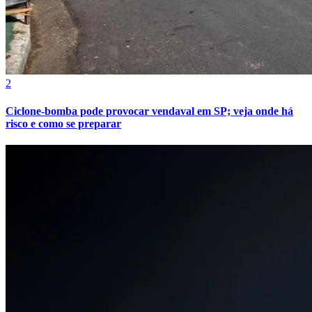
2
Ciclone-bomba pode provocar vendaval em SP; veja onde há
risco e como se preparar
Internacional