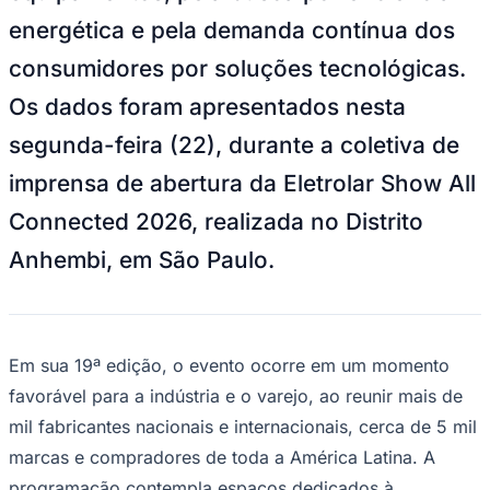
NBA
energética e pela demanda contínua dos
NFL
Fórmula 1
consumidores por soluções tecnológicas.
UFC
Tênis (ATP)
Os dados foram apresentados nesta
MLB
NHL
segunda-feira (22), durante a coletiva de
Atletismo
Vôlei
imprensa de abertura da Eletrolar Show All
NBB
Connected 2026, realizada no Distrito
Competições de Futebol
Anhembi, em São Paulo.
Brasileirão Série A
Brasileirão Série B
Paulistão
Copa do Brasil
Libertadores
Sul-Americana
Em sua 19ª edição, o evento ocorre em um momento
Copa América
favorável para a indústria e o varejo, ao reunir mais de
Champions League
Premier League
mil fabricantes nacionais e internacionais, cerca de 5 mil
La Liga
marcas e compradores de toda a América Latina. A
Bundesliga
Mundial 2026
programação contempla espaços dedicados à