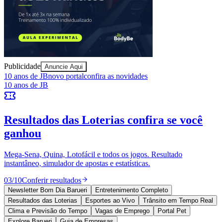
Publicidade
Anuncie Aqui
10 anos de JB
novo portal
confira as novidades
Ceará
10 anos de JB
Resultados das Loterias
confira se você
ganhou
Mega-Sena, Quina, Lotofácil e todos os jogos. Resultado
instantâneo, simulador de apostas e estatísticas.
03
/
10
Conferir resultados
Newsletter Bom Dia Barueri
Entretenimento Completo
Resultados das Loterias
Esportes ao Vivo
Trânsito em Tempo Real
Clima e Previsão do Tempo
Vagas de Emprego
Portal Pet
Explore Barueri
Guia de Empresas