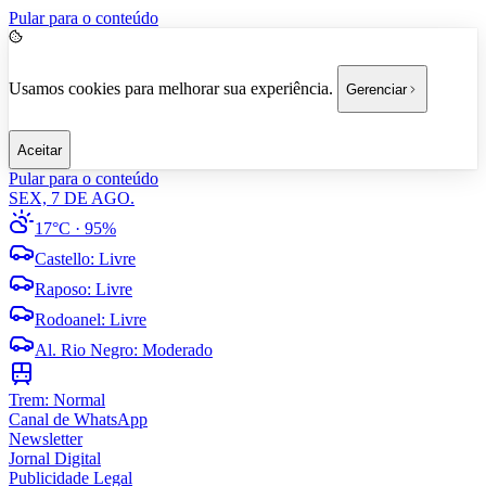
Pular para o conteúdo
Usamos cookies para melhorar sua experiência.
Gerenciar
Aceitar
Pular para o conteúdo
SEX, 7 DE AGO.
17°C
· 95%
Castello
:
Livre
Raposo
:
Livre
Rodoanel
:
Livre
Al. Rio Negro
:
Moderado
Trem:
Normal
Canal de WhatsApp
Newsletter
Jornal Digital
Publicidade Legal