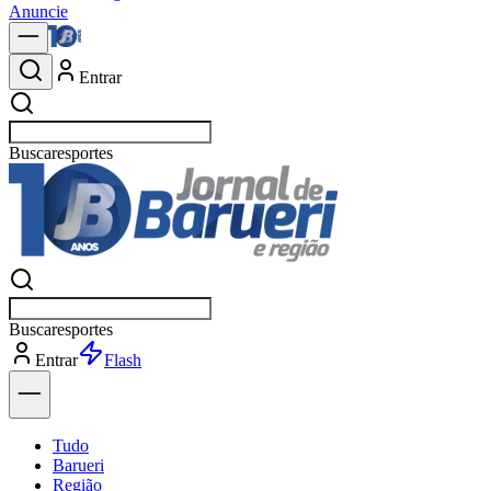
Anuncie
Entrar
Buscar
política
Buscar
política
Entrar
Explorar
Tudo
Barueri
Região