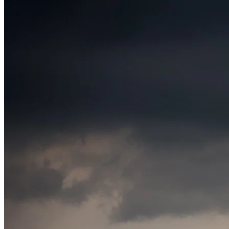
Atlético-MG