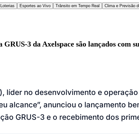
Loterias
Esportes ao Vivo
Trânsito em Tempo Real
Clima e Previsão 
a GRUS-3 da Axelspace são lançados com suc
l
Bethaville
Boa Vista
Califórnia
Carapicuíba
Centro
Chácaras Marco
Cida
, líder no desenvolvimento e operação 
im dos Altos
Jardim dos Camargos
Jardim Esperança
Jardim Graziela
Jard
lista
Jardim Reginalice
Jardim São Luís
Jardim São Pedro
Jardim São Sil
seu alcance”, anunciou o lançamento be
uzia
Parque Viana
Pirapora do Bom Jesus
Recanto Phrynéa
Santana de P
 Porto
Votupoca
ção GRUS-3 e o recebimento dos primei