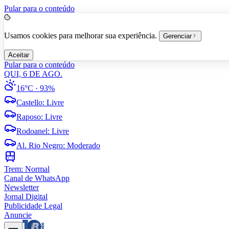
Pular para o conteúdo
Usamos cookies para melhorar sua experiência.
Gerenciar
Aceitar
Pular para o conteúdo
QUI, 6 DE AGO.
16°C
· 93%
Castello
:
Livre
Raposo
:
Livre
Rodoanel
:
Livre
Al. Rio Negro
:
Moderado
Trem:
Normal
Canal de WhatsApp
Newsletter
Jornal Digital
Publicidade Legal
Anuncie