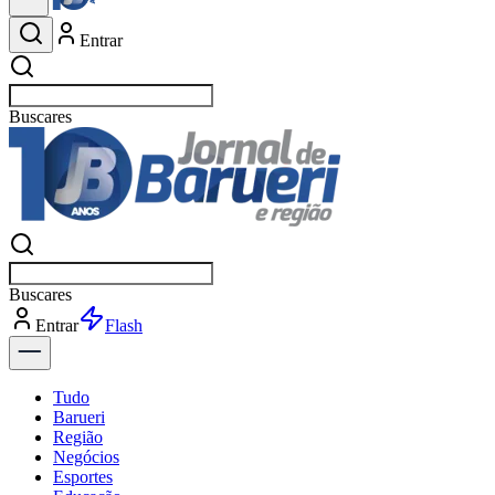
Entrar
Buscar
esportes
Buscar
esportes
Entrar
Flash
Tudo
Barueri
Região
Negócios
Esportes