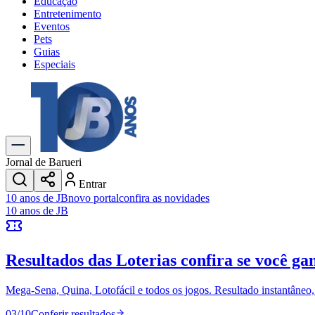
Educação
Entretenimento
Eventos
Pets
Guias
Especiais
Explore Tudo
Últimas Notícias
Previsão do Tempo
Trânsito e Rotas
Dia a Dia & Lazer
Jornal de Barueri
Transportes
Entrar
Gastronomia
10 anos de JB
novo portal
confira as novidades
Cinema & Shows
10 anos de JB
Jogos
Novo
Para Sua Empresa
Resultados das Loterias
confira se você ga
Anuncie no Portal
Cadastrar Empresa
Divulgar Vagas
Novo
Mega-Sena, Quina, Lotofácil e todos os jogos. Resultado instantâneo, s
Publicidade Legal
03
/
10
Conferir resultados