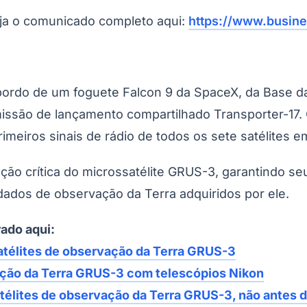
eja o comunicado completo aqui:
https://www.busin
bordo de um foguete Falcon 9 da SpaceX, da Base da
 missão de lançamento compartilhado Transporter-17
do Bom Jesus
Araçariguama
Cajamar
Caieiras
Franco da Rocha
Francisco 
imeiros sinais de rádio de todos os sete satélites 
ação crítica do microssatélite GRUS-3, garantindo 
ados de observação da Terra adquiridos por ele.
ado aqui:
atélites de observação da Terra GRUS-3
ação da Terra GRUS-3 com telescópios Nikon
élites de observação da Terra GRUS-3, não antes d