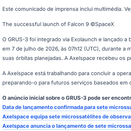
Publicidade Legal
Este comunicado de imprensa inclui multimédia. V
Negócios Regionais
Turismo
The successful launch of Falcon 9 ©SpaceX
Segurança Regional
Hospitais Estaduais
Parques & Represas
O GRUS-3 foi integrado via Exolaunch e lançado a 
Cidades da Região
em 7 de julho de 2026, às 07h12 (UTC), durante a
Santana de Parnaíba
Osasco
Carapicuíba
Jandira
Itapevi
Cotia
Pirapora 
Para Sua Empresa
suas órbitas planejadas. A Axelspace recebeu os pr
Anuncie Regional
Guia de Empresas
A Axelspace está trabalhando para concluir a oper
Vagas na Região
Novo
preparando-o para futuros serviços baseados em d
Hub de Negócios
Guia Comercial
Selo Verificado
O anúncio inicial sobre o GRUS-3 pode ser encontr
Portal Educacional
Agenda de Vestibulares
Data de lançamento confirmada para sete micross
Vagas de Emprego
Axelspace equipa sete microssatélites de observ
Concursos
Axelspace anuncia o lançamento de sete microssat
Panorama Econômico