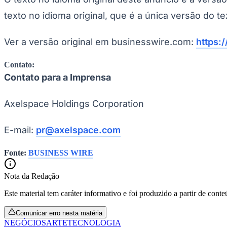
Copa do Brasil
texto no idioma original, que é a única versão do te
Libertadores
Sul-Americana
Copa América
Ver a versão original em businesswire.com:
https:
Champions League
Premier League
La Liga
Contato:
Bundesliga
Contato para a Imprensa
Mundial 2026
Times - Ir direto
Axelspace Holdings Corporation
E-mail:
pr@axelspace.com
Fonte:
BUSINESS WIRE
Nota da Redação
Este material tem caráter informativo e foi produzido a partir de cont
Comunicar erro nesta matéria
NEGÓCIOS
ARTE
TECNOLOGIA