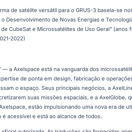
ma de satélite versátil para o GRUS-3 baseia-se no
 o Desenvolvimento de Novas Energias e Tecnologias
e CubeSat e Microssatélites de Uso Geral” (anos fi
2021-2022)
 — a Axelspace está na vanguarda dos microssatéli
ertise de ponta em design, fabricação e operações 
ssam o espaço. Seus principais negócios, a AxelLin
oncretizarem suas missões espaciais, e a AxelGlobe,
a Axelspace, estão impulsionando uma nova era de uti
é acessível e está ao alcance de todos.
o oficial autorizada. As traduções são fornecidas ap