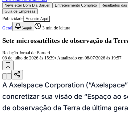
Política
Newsletter Bom Dia Barueri
Entretenimento Completo
Resultados das 
Eleições
Guia de Empresas
Esportes
Saúde
Publicidade
Anuncie Aqui
Segurança
Geral
3
min de leitura
Seguir
Cultura
Meio Ambiente
Obras
Sete microssatélites de observação da Terr
Educação
Redação Jornal de Barueri
Bairros de Barueri
08 de julho de 2026 às 15:39
• Atualizado em
08/07/2026 às 19:57
Selecione sua região
Para notícias da sua região
Aldeia
Aldeia da Serra
Aldeia de Barueri
Alphaville
Bairro Jubran
Belva
A Axelspace Corporation (“Axelspace”)
Militar
Itapevi
Jandira
Jardim Audir
Jardim Belval
Jardim Califórnia
Jard
Cristina
Jardim Maria Helena
Jardim Mutinga
Jardim Paraíso
Jardim Pau
concretizar sua visão de “Espaço ao 
Aldeinha
Osasco
Parque dos Camargos
Parque Imperial
Parque Santa L
Conde
Vila Engenho Novo
Vila Márcia
Vila Nossa Sra. da Escada
Vila
Para Sua Empresa
de observação da Terra de última gera
Anuncie no Portal
Guia de Empresas
Divulgar Vagas
Novo