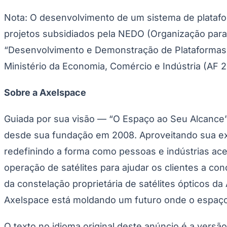
Panorama Econômico
Nota: O desenvolvimento de um sistema de platafor
Para Sua Empresa
projetos subsidiados pela NEDO (Organização para
Anuncie no Portal
“Desenvolvimento e Demonstração de Plataformas d
Verificar Empresa
Novo
Anunciar Vagas
Novo
Ministério da Economia, Comércio e Indústria (AF 
Publicidade Legal
NBA
Sobre a Axelspace
NFL
Fórmula 1
UFC
Guiada por sua visão — “O Espaço ao Seu Alcance”
Tênis (ATP)
desde sua fundação em 2008. Aproveitando sua exp
MLB
NHL
redefinindo a forma como pessoas e indústrias ace
Atletismo
Vôlei
operação de satélites para ajudar os clientes a c
NBB
da constelação proprietária de satélites ópticos d
Competições de Futebol
Axelspace está moldando um futuro onde o espaço 
Brasileirão Série A
Brasileirão Série B
Paulistão
O texto no idioma original deste anúncio é a versã