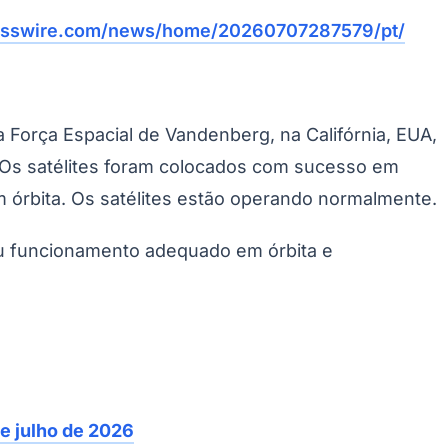
esswire.com/news/home/20260707287579/pt/
 Força Espacial de Vandenberg, na Califórnia, EUA,
. Os satélites foram colocados com sucesso em
Morato
Taboão da Serra
Embu das Artes
São Roque
em órbita. Os satélites estão operando normalmente.
seu funcionamento adequado em órbita e
e julho de 2026