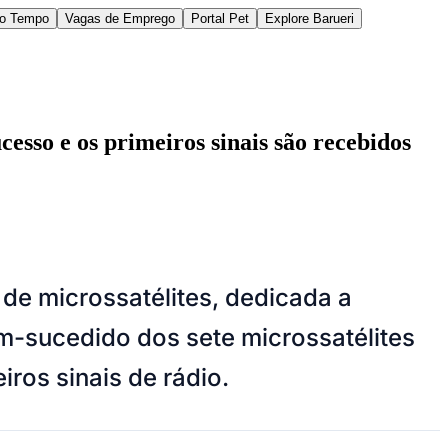
do Tempo
Vagas de Emprego
Portal Pet
Explore Barueri
esso e os primeiros sinais são recebidos
des da Região
Cotia
Cruz Preta
Engenho Novo
Fazenda
de microssatélites, dedicada a
im Iracema
Jardim Itaquiti
Jardim Julio
Jardim Líbano
Jardim Maria
vestre
Jardim Silveira
Jardim Tupã
Jardim Tupanci
Mutinga
Nova
m-sucedido dos sete microssatélites
arnaíba
Silveira
Tamboré
Vale do Sol
Vila Barros
Vila Boa Vista
Vila do
ros sinais de rádio.