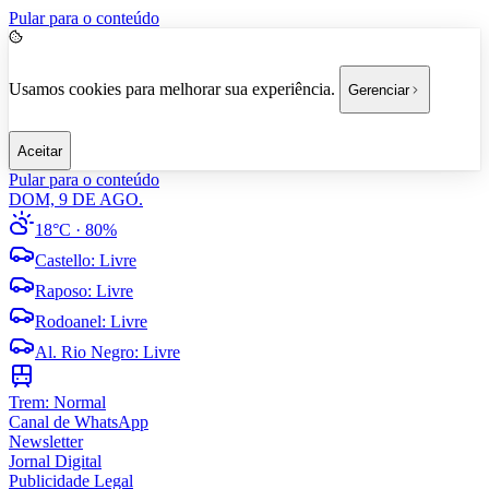
Pular para o conteúdo
Usamos cookies para melhorar sua experiência.
Gerenciar
Aceitar
Pular para o conteúdo
DOM, 9 DE AGO.
18°C
· 80%
Castello
:
Livre
Raposo
:
Livre
Rodoanel
:
Livre
Al. Rio Negro
:
Livre
Trem:
Normal
Canal de WhatsApp
Newsletter
Jornal Digital
Publicidade Legal