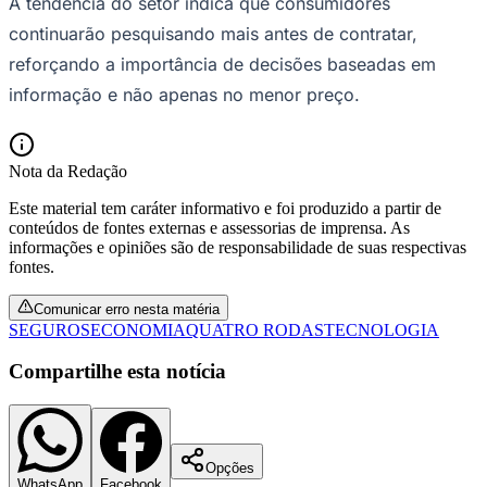
A tendência do setor indica que consumidores
continuarão pesquisando mais antes de contratar,
reforçando a importância de decisões baseadas em
informação e não apenas no menor preço.
Nota da Redação
Este material tem caráter informativo e foi produzido a partir de
conteúdos de fontes externas e assessorias de imprensa. As
informações e opiniões são de responsabilidade de suas respectivas
Grêmio
fontes.
Comunicar erro nesta matéria
SEGUROS
ECONOMIA
QUATRO RODAS
TECNOLOGIA
Compartilhe esta notícia
Opções
WhatsApp
Facebook