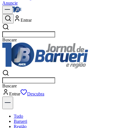
Anuncie
Entrar
Buscar
empresas em Barueri
Buscar
empresas em Barueri
Entrar
Tudo
Barueri
Região