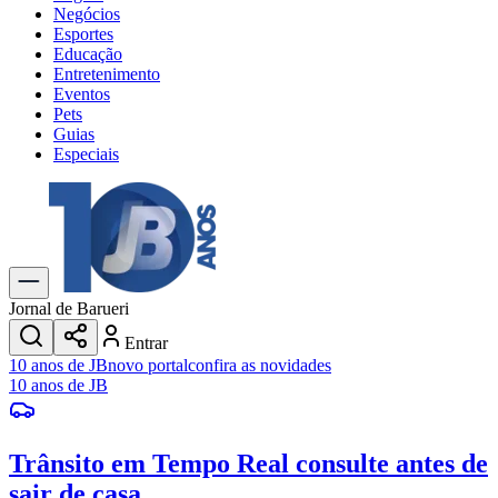
Negócios
Esportes
Educação
Entretenimento
Eventos
Pets
Guias
Especiais
Explore Tudo
Últimas Notícias
Previsão do Tempo
Trânsito e Rotas
Dia a Dia & Lazer
Jornal de Barueri
Transportes
Entrar
Gastronomia
10 anos de JB
novo portal
confira as novidades
Cinema & Shows
10 anos de JB
Jogos
Novo
Para Sua Empresa
Trânsito em Tempo Real
consulte antes de
Anuncie no Portal
Cadastrar Empresa
sair de casa