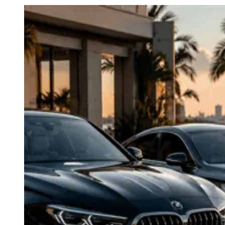
Julio
Jardim Líbano
Jardim Maria Cristina
Jardim Maria Helena
Jardim
Mutinga
Jardim Paraíso
Jardim Paulista
Jardim Reginalice
Jardim São
Luís
Jardim São Pedro
Jardim São Silvestre
Jardim Silveira
Jardim
Tupã
Jardim Tupanci
Mutinga
Nova Aldeinha
Osasco
Parque dos
Camargos
Parque Imperial
Parque Santa Luzia
Parque Viana
Pirapora
do Bom Jesus
Recanto Phrynéa
Santana de
Parnaíba
Silveira
Tamboré
Vale do Sol
Vila Barros
Vila Boa Vista
Vila
do Conde
Vila Engenho Novo
Vila Márcia
Vila Nossa Sra. da
Escada
Vila Porto
Votupoca
Para Sua Empresa
Anuncie no Portal
Guia de Empresas
Divulgar Vagas
Novo
Publicidade Legal
Negócios Regionais
Turismo
Segurança Regional
Hospitais Estaduais
Parques & Represas
Cidades da Região
Santana de Parnaíba
Osasco
Carapicuíba
Jandira
Itapevi
Cotia
Pirapora
do Bom Jesus
Araçariguama
Cajamar
Caieiras
Franco da