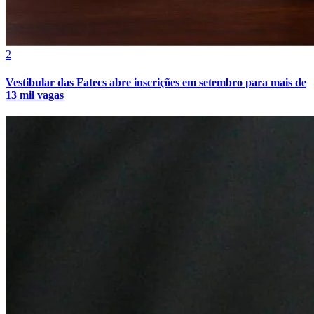
2
Bahia
Vestibular das Fatecs abre inscrições em setembro para mais de
13 mil vagas