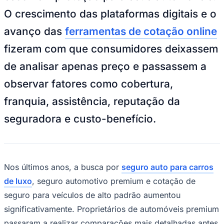
NBA
O crescimento das plataformas digitais e o
NFL
Fórmula 1
avanço das
ferramentas de cotação online
UFC
Tênis (ATP)
fizeram com que consumidores deixassem
MLB
NHL
de analisar apenas preço e passassem a
Atletismo
Vôlei
observar fatores como cobertura,
NBB
franquia, assistência, reputação da
Competições de Futebol
seguradora e custo-benefício.
Brasileirão Série A
Brasileirão Série B
Paulistão
Copa do Brasil
Libertadores
Sul-Americana
Nos últimos anos, a busca por
seguro auto para carros
Copa América
de luxo
, seguro automotivo premium e cotação de
Champions League
Premier League
seguro para veículos de alto padrão aumentou
La Liga
significativamente. Proprietários de automóveis premium
Bundesliga
Mundial 2026
passaram a realizar comparações mais detalhadas antes