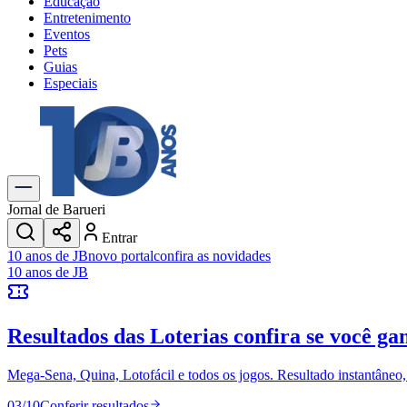
Educação
Entretenimento
Eventos
Pets
Guias
Especiais
Explore Tudo
Últimas Notícias
Previsão do Tempo
Trânsito e Rotas
Dia a Dia & Lazer
Jornal de Barueri
Transportes
Entrar
Gastronomia
10 anos de JB
novo portal
confira as novidades
Cinema & Shows
10 anos de JB
Jogos
Novo
Para Sua Empresa
Resultados das Loterias
confira se você ga
Anuncie no Portal
Cadastrar Empresa
Divulgar Vagas
Novo
Mega-Sena, Quina, Lotofácil e todos os jogos. Resultado instantâneo, s
Publicidade Legal
03
/
10
Conferir resultados