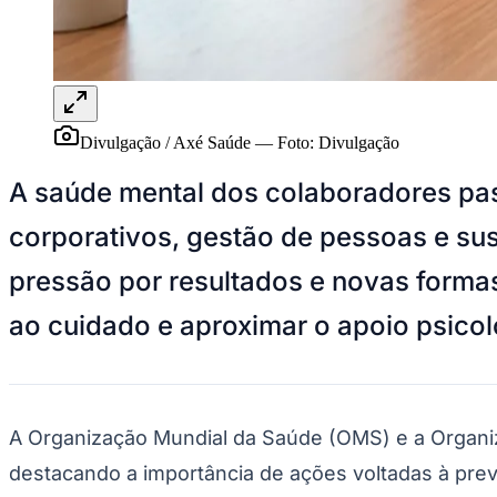
Panorama Econômico
Para Sua Empresa
Anuncie no Portal
Verificar Empresa
Novo
Anunciar Vagas
Novo
Divulgação / Axé Saúde
—
Foto:
Divulgação
Publicidade Legal
A saúde mental dos colaboradores pa
NBA
NFL
corporativos, gestão de pessoas e su
Fórmula 1
UFC
Tênis (ATP)
pressão por resultados e novas forma
MLB
NHL
ao cuidado e aproximar o apoio psicol
Atletismo
Vôlei
NBB
Competições de Futebol
A Organização Mundial da Saúde (OMS) e a Organiz
Brasileirão Série A
Brasileirão Série B
destacando a importância de ações voltadas à prev
Paulistão