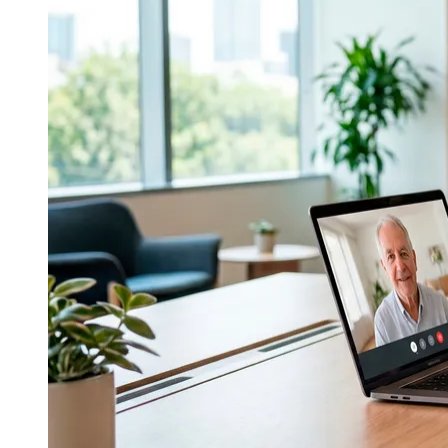
Publicidade Legal
Negócios Regionais
Turismo
Segurança Regional
Hospitais Estaduais
Parques & Represas
Cidades da Região
Santana de Parnaíba
Osasco
Carapicuíba
Jandira
Itapevi
Cotia
Pirapora 
Para Sua Empresa
Anuncie Regional
Guia de Empresas
Vagas na Região
Novo
Hub de Negócios
Guia Comercial
Selo Verificado
Portal Educacional
Agenda de Vestibulares
Vagas de Emprego
Concursos
Panorama Econômico