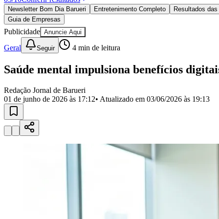
Política
Newsletter Bom Dia Barueri
Entretenimento Completo
Resultados das 
Eleições
Guia de Empresas
Esportes
Saúde
Publicidade
Anuncie Aqui
Segurança
Geral
4
min de leitura
Seguir
Cultura
Meio Ambiente
Obras
Saúde mental impulsiona benefícios digita
Educação
Redação Jornal de Barueri
Bairros de Barueri
01 de junho de 2026 às 17:12
• Atualizado em
03/06/2026 às 19:13
Selecione sua região
Para notícias da sua região
Aldeia
Aldeia da Serra
Aldeia de Barueri
Alphaville
Bairro Jubran
Belva
Militar
Itapevi
Jandira
Jardim Audir
Jardim Belval
Jardim Califórnia
Jard
Cristina
Jardim Maria Helena
Jardim Mutinga
Jardim Paraíso
Jardim Pau
Aldeinha
Osasco
Parque dos Camargos
Parque Imperial
Parque Santa L
Conde
Vila Engenho Novo
Vila Márcia
Vila Nossa Sra. da Escada
Vila
Para Sua Empresa
Anuncie no Portal
Guia de Empresas
Divulgar Vagas
Novo