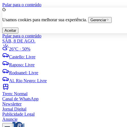
Pular para o conteúdo
Usamos cookies para melhorar sua experiência.
Gerenciar
Aceitar
Pular para o conteúdo
SÁB, 8 DE AGO.
26°C
· 50%
Castello
:
Livre
Raposo
:
Livre
Rodoanel
:
Livre
Al. Rio Negro
:
Livre
Trem:
Normal
Canal de WhatsApp
Newsletter
Jornal Digital
Publicidade Legal
Anuncie