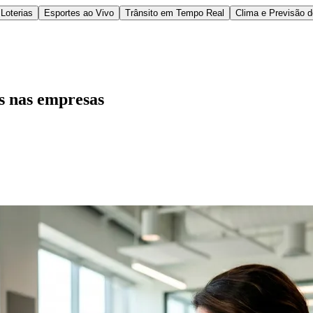
Loterias
Esportes ao Vivo
Trânsito em Tempo Real
Clima e Previsão 
is nas empresas
l
Bethaville
Boa Vista
Califórnia
Carapicuíba
Centro
Chácaras Marco
Cida
im dos Altos
Jardim dos Camargos
Jardim Esperança
Jardim Graziela
Jard
lista
Jardim Reginalice
Jardim São Luís
Jardim São Pedro
Jardim São Sil
uzia
Parque Viana
Pirapora do Bom Jesus
Recanto Phrynéa
Santana de P
 Porto
Votupoca