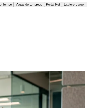
do Tempo
Vagas de Emprego
Portal Pet
Explore Barueri
des da Região
Cotia
Cruz Preta
Engenho Novo
Fazenda
im Iracema
Jardim Itaquiti
Jardim Julio
Jardim Líbano
Jardim Maria
vestre
Jardim Silveira
Jardim Tupã
Jardim Tupanci
Mutinga
Nova
arnaíba
Silveira
Tamboré
Vale do Sol
Vila Barros
Vila Boa Vista
Vila do