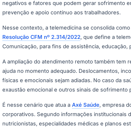
negativos e fatores que podem gerar sofrimento e
Copa do Brasil
Libertadores
prevenção e apoio contínuo aos trabalhadores.
Sul-Americana
Copa América
Champions League
Nesse contexto, a telemedicina se consolida como 
Premier League
La Liga
Resolução CFM nº 2.314/2022
, que define a tele
Bundesliga
Mundial 2026
Comunicação, para fins de assistência, educação,
Times - Ir direto
A ampliação do atendimento remoto também tem rela
ajuda no momento adequado. Deslocamentos, incom
físicas e emocionais sejam adiadas. No caso da s
exaustão emocional e outros sinais de sofrimento p
É nesse cenário que atua a
Axé Saúde
, empresa d
corporativos. Segundo informações institucionais 
nutricionistas, especialidades médicas e planos e