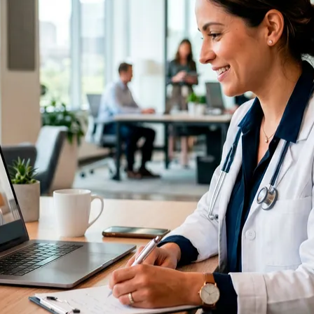
do Bom Jesus
Araçariguama
Cajamar
Caieiras
Franco da Rocha
Francisco 