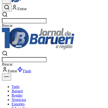
Entrar
Buscar
esportes
Buscar
esportes
Entrar
Flash
Tudo
Barueri
Região
Negócios
Esportes