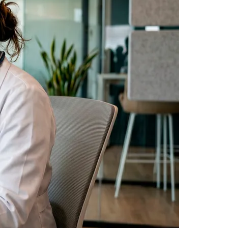
Morato
Taboão da Serra
Embu das Artes
São Roque