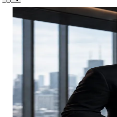
atualizadas
Paulistão, Brasileirão, Champions League e mais. Placar em tempo
real, classificação e notícias esportivas.
04
/
10
Acompanhar jogos
Newsletter Bom Dia Barueri
Entretenimento Completo
Resultados das Loterias
Esportes ao Vivo
Trânsito em Tempo Real
Clima e Previsão do Tempo
Vagas de Emprego
Portal Pet
Explore Barueri
Guia de Empresas
Publicidade
Anuncie Aqui
Seguir
Geral
4
min de leitura
O dono da IA nas empresas tem nome:
CAIO (Chief AI Officer)
Redação Jornal de Barueri
07 de julho de 2026 às 09:13