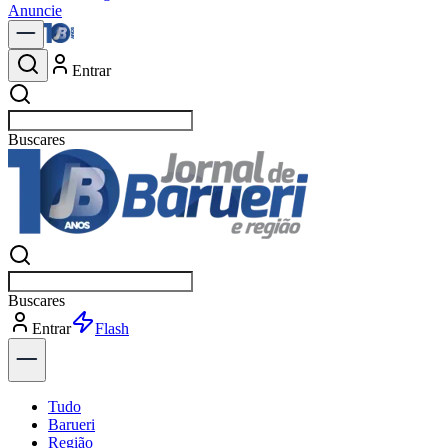
Anuncie
Entrar
Buscar
not
Buscar
not
Entrar
Explorar
Tudo
Barueri
Região