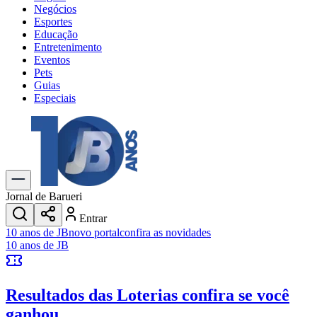
Negócios
Esportes
Educação
Entretenimento
Eventos
Pets
Guias
Especiais
Explore Tudo
Últimas Notícias
Previsão do Tempo
Trânsito e Rotas
Dia a Dia & Lazer
Jornal de Barueri
Transportes
Entrar
Gastronomia
10 anos de JB
novo portal
confira as novidades
Cinema & Shows
10 anos de JB
Jogos
Novo
Para Sua Empresa
Resultados das Loterias
confira se você
Anuncie no Portal
Cadastrar Empresa
ganhou