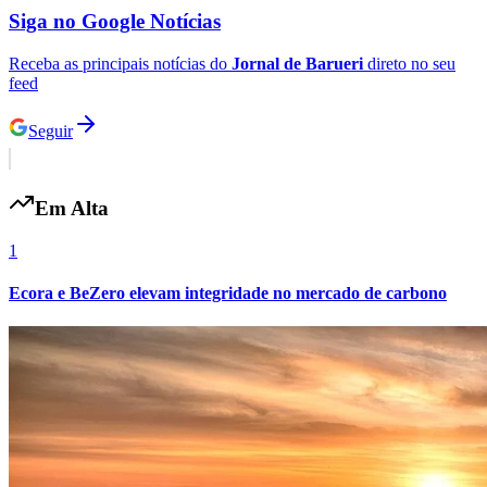
Siga no
Google Notícias
Receba as principais notícias do
Jornal de Barueri
direto no seu
feed
Seguir
Em Alta
1
Ecora e BeZero elevam integridade no mercado de carbono