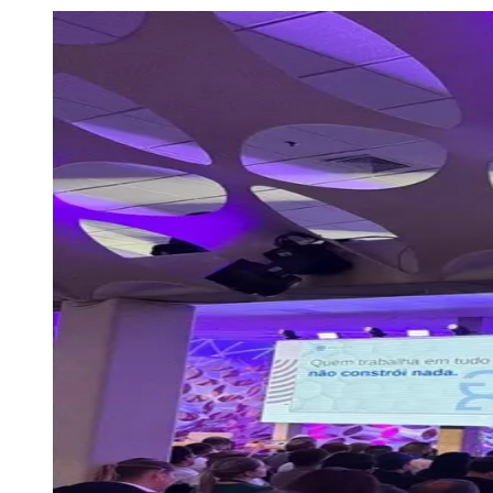
Julio
Jardim Líbano
Jardim Maria Cristina
Jardim Maria Helena
Jardim
Mutinga
Jardim Paraíso
Jardim Paulista
Jardim Reginalice
Jardim São
Luís
Jardim São Pedro
Jardim São Silvestre
Jardim Silveira
Jardim
Tupã
Jardim Tupanci
Mutinga
Nova Aldeinha
Osasco
Parque dos
Camargos
Parque Imperial
Parque Santa Luzia
Parque Viana
Pirapora
do Bom Jesus
Recanto Phrynéa
Santana de
Parnaíba
Silveira
Tamboré
Vale do Sol
Vila Barros
Vila Boa Vista
Vila
do Conde
Vila Engenho Novo
Vila Márcia
Vila Nossa Sra. da
Escada
Vila Porto
Votupoca
Para Sua Empresa
Anuncie no Portal
Guia de Empresas
Divulgar Vagas
Novo
Publicidade Legal
Negócios Regionais
Turismo
Segurança Regional
Hospitais Estaduais
Parques & Represas
Cidades da Região
Santana de Parnaíba
Osasco
Carapicuíba
Jandira
Itapevi
Cotia
Pirapora
do Bom Jesus
Araçariguama
Cajamar
Caieiras
Franco da