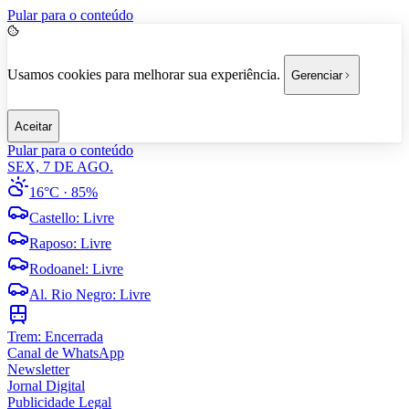
Pular para o conteúdo
Usamos cookies para melhorar sua experiência.
Gerenciar
Aceitar
Pular para o conteúdo
SEX, 7 DE AGO.
16°C
· 85%
Castello
:
Livre
Raposo
:
Livre
Rodoanel
:
Livre
Al. Rio Negro
:
Livre
Trem:
Encerrada
Canal de WhatsApp
Newsletter
Jornal Digital
Publicidade Legal