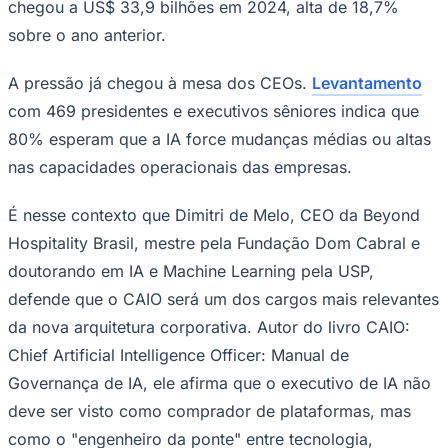
função nasce da constatação de que a
inteligência artificial já entrou nas
organizações, mas ainda não foi
incorporada, na mesma velocidade, aos
Ceará
sistemas formais de decisão, risco,
governança e geração de valor.
O movimento tem escala global. Pesquisa
da McKinsey
mostra que 88% das organizações já usam IA
regularmente em ao menos uma função de negócio. Ao
mesmo tempo, o AI Index 2025, de Stanford, aponta
que o investimento privado global em IA generativa
chegou a US$ 33,9 bilhões em 2024, alta de 18,7%