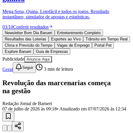
Divulgar Vagas
Novo
Publicidade Legal
Mega-Sena, Quina, Lotofácil e todos os jogos. Resultado
instantâneo, simulador de apostas e estatísticas.
Política
Eleições
03
/
10
Conferir resultados
Esportes
Saúde
Newsletter Bom Dia Barueri
Entretenimento Completo
Segurança
Resultados das Loterias
Esportes ao Vivo
Trânsito em Tempo Real
Cultura
Clima e Previsão do Tempo
Vagas de Emprego
Portal Pet
Meio Ambiente
Explore Barueri
Guia de Empresas
Obras
Publicidade
Anuncie Aqui
Educação
Seguir
Geral
3
min de leitura
Bairros de Barueri
Revolução das marcenarias começa
Selecione sua região
Para notícias da sua região
na gestão
Aldeia
Aldeia da Serra
Aldeia de Barueri
Alphaville
Bairro
Jubran
Belval
Bethaville
Boa
Redação Jornal de Barueri
Vista
Califórnia
Carapicuíba
Centro
Chácaras Marco
Cidades da
07 de julho de 2026 às 09:18
• Atualizado em
07/07/2026 às 12:34
Região
Cotia
Cruz Preta
Engenho Novo
Fazenda
Militar
Itapevi
Jandira
Jardim Audir
Jardim Belval
Jardim
Califórnia
Jardim dos Altos
Jardim dos Camargos
Jardim
Esperança
Jardim Graziela
Jardim Iracema
Jardim Itaquiti
Jardim