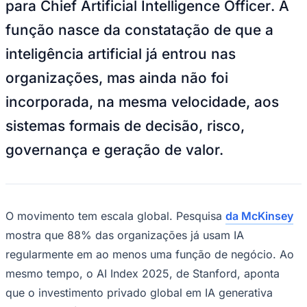
Juventude
Dimitri de Melo
—
Foto:
Divulgação
Depois do CIO, do CDO e do CISO, um
novo cargo começa a disputar espaço no
alto escalão das empresas: o CAIO, sigla
para
Chief Artificial Intelligence Officer
. A