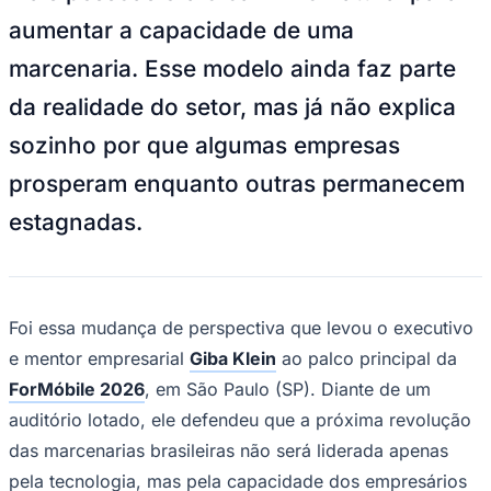
NBA
aumentar a capacidade de uma
NFL
Fórmula 1
marcenaria. Esse modelo ainda faz parte
UFC
Tênis (ATP)
da realidade do setor, mas já não explica
MLB
NHL
sozinho por que algumas empresas
Atletismo
Vôlei
prosperam enquanto outras permanecem
NBB
estagnadas.
Competições de Futebol
Brasileirão Série A
Brasileirão Série B
Paulistão
Copa do Brasil
Foi essa mudança de perspectiva que levou o executivo
Libertadores
e mentor empresarial
Giba Klein
ao palco principal da
Sul-Americana
Copa América
ForMóbile 2026
, em São Paulo (SP). Diante de um
Champions League
auditório lotado, ele defendeu que a próxima revolução
Premier League
La Liga
das marcenarias brasileiras não será liderada apenas
Bundesliga
Mundial 2026
pela tecnologia, mas pela capacidade dos empresários