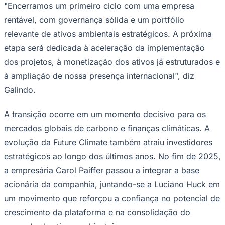
Global da ONU – Rede Brasil.
O modelo de liderança compartilhada foi desenhado
para combinar competências complementares em
mercados financeiros, desenvolvimento de projetos,
soluções climáticas, expansão comercial e excelência
Ceará
operacional, refletindo a crescente sofisticação e escala
do mercado global de ativos ambientais.
"João Pedro e Laura participaram diretamente da
construção da Future Climate desde sua fundação e
representam a combinação de liderança, capacidade de
execução e visão estratégica necessária para conduzir a
companhia em sua próxima etapa de crescimento",
afirma Fábio Galindo, fundador da Future Climate.
"Encerramos um primeiro ciclo com uma empresa