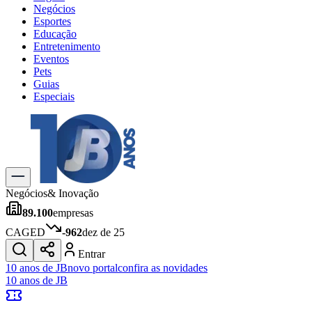
Negócios
Esportes
Educação
Entretenimento
Eventos
Pets
Guias
Especiais
Explore Tudo
Últimas Notícias
Previsão do Tempo
Trânsito e Rotas
Dia a Dia & Lazer
Negócios
& Inovação
Transportes
89.100
empresas
Gastronomia
Cinema & Shows
CAGED
-962
dez de 25
Jogos
Novo
Entrar
Para Sua Empresa
10 anos de JB
novo portal
confira as novidades
10 anos de JB
Anuncie no Portal
Cadastrar Empresa