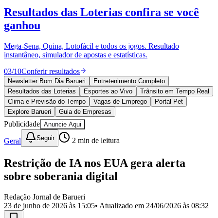
Divulgar Vagas
Novo
Resultados das Loterias
confira se você
Publicidade Legal
ganhou
Política
Eleições
Esportes
Mega-Sena, Quina, Lotofácil e todos os jogos. Resultado
Saúde
instantâneo, simulador de apostas e estatísticas.
Segurança
03
/
10
Conferir resultados
Cultura
Meio Ambiente
Newsletter Bom Dia Barueri
Entretenimento Completo
Obras
Resultados das Loterias
Esportes ao Vivo
Trânsito em Tempo Real
Educação
Clima e Previsão do Tempo
Vagas de Emprego
Portal Pet
Explore Barueri
Guia de Empresas
Bairros de Barueri
Publicidade
Anuncie Aqui
Selecione sua região
Para notícias da sua região
Seguir
Geral
2
min de leitura
Aldeia
Aldeia da Serra
Aldeia de Barueri
Alphaville
Bairro
Restrição de IA nos EUA gera alerta
Jubran
Belval
Bethaville
Boa
sobre soberania digital
Vista
Califórnia
Carapicuíba
Centro
Chácaras Marco
Cidades da
Região
Cotia
Cruz Preta
Engenho Novo
Fazenda
Militar
Itapevi
Jandira
Jardim Audir
Jardim Belval
Jardim
Redação Jornal de Barueri
Califórnia
Jardim dos Altos
Jardim dos Camargos
Jardim
23 de junho de 2026 às 15:05
• Atualizado em
24/06/2026 às 08:32
Esperança
Jardim Graziela
Jardim Iracema
Jardim Itaquiti
Jardim