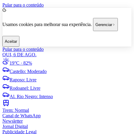
Pular para o conteúdo
Usamos cookies para melhorar sua experiência.
Gerenciar
Aceitar
Pular para o conteúdo
QUI, 6 DE AGO.
19°C
· 82%
Castello
:
Moderado
Raposo
:
Livre
Rodoanel
:
Livre
Al. Rio Negro
:
Intenso
Trem:
Normal
Canal de WhatsApp
Newsletter
Jornal Digital
Publicidade Legal