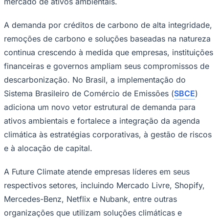
rentável, com governança sólida e um portfólio
relevante de ativos ambientais estratégicos. A próxima
etapa será dedicada à aceleração da implementação
dos projetos, à monetização dos ativos já estruturados e
à ampliação de nossa presença internacional", diz
Galindo.
A transição ocorre em um momento decisivo para os
Goiás
mercados globais de carbono e finanças climáticas. A
evolução da Future Climate também atraiu investidores
estratégicos ao longo dos últimos anos. No fim de 2025,
a empresária Carol Paiffer passou a integrar a base
acionária da companhia, juntando-se a Luciano Huck em
um movimento que reforçou a confiança no potencial de
crescimento da plataforma e na consolidação do
mercado de ativos ambientais.