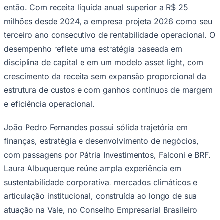
Sport
Desde sua fundação, a companhia construiu um dos
portfólios mais relevantes do setor na região, superando
a marca de 100 milhões de créditos de carbono sob
gestão e estruturando mais de 30 projetos de
infraestrutura verde no Brasil, abrangendo conservação
florestal, restauração ecológica, energias renováveis e
uso sustentável da terra. A companhia também concluiu
seu primeiro ciclo de estruturação com uma base
financeira sólida.
A Future Climate atingiu o breakeven operacional em
outubro de 2024, já em seu terceiro ano de operação, e
vem mantendo resultados operacionais positivos desde