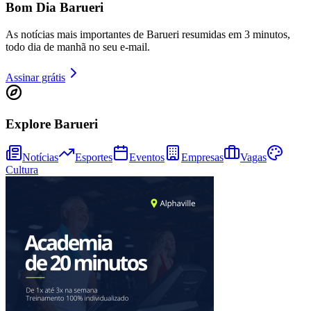
Bom Dia Barueri
Cruzeiro
As notícias mais importantes de Barueri resumidas em 3 minutos,
todo dia de manhã no seu e-mail.
Assinar grátis
Explore Barueri
Notícias
Esportes
Eventos
Empresas
Vagas
Cultura