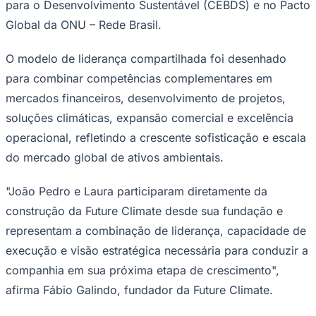
então. Com receita líquida anual superior a R$ 25
milhões desde 2024, a empresa projeta 2026 como seu
terceiro ano consecutivo de rentabilidade operacional. O
Juventude
desempenho reflete uma estratégia baseada em
disciplina de capital e em um modelo asset light, com
crescimento da receita sem expansão proporcional da
estrutura de custos e com ganhos contínuos de margem
e eficiência operacional.
João Pedro Fernandes possui sólida trajetória em
finanças, estratégia e desenvolvimento de negócios,
com passagens por Pátria Investimentos, Falconi e BRF.
Laura Albuquerque reúne ampla experiência em
sustentabilidade corporativa, mercados climáticos e
articulação institucional, construída ao longo de sua
atuação na Vale, no Conselho Empresarial Brasileiro
para o Desenvolvimento Sustentável (CEBDS) e no Pacto