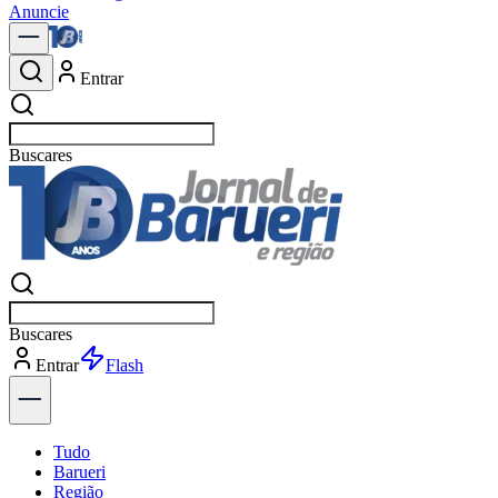
Anuncie
Entrar
Buscar
pol
Buscar
pol
Entrar
Explorar
Tudo
Barueri
Região