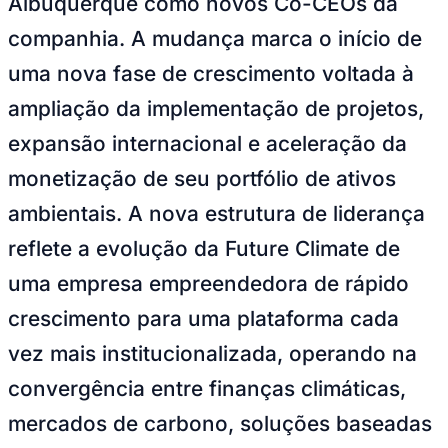
MATHEUS PALMQUIST
—
Foto:
Divulgação
A Future Climate anuncia a nomeação de
Vitória
João Pedro Fernandes e Laura
Albuquerque como novos Co-CEOs da