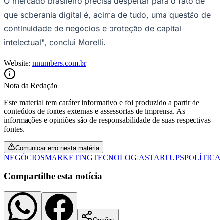
O mercado brasileiro precisa despertar para o fato de
Times - Ir direto
que soberania digital é, acima de tudo, uma questão de
continuidade de negócios e proteção de capital
intelectual", conclui Morelli.
Website:
nnumbers.com.br
Nota da Redação
Este material tem caráter informativo e foi produzido a partir de
conteúdos de fontes externas e assessorias de imprensa. As
informações e opiniões são de responsabilidade de suas respectivas
fontes.
Comunicar erro nesta matéria
NEGÓCIOS
MARKETING
TECNOLOGIA
STARTUPS
POLÍTIC
Compartilhe esta notícia
Opções