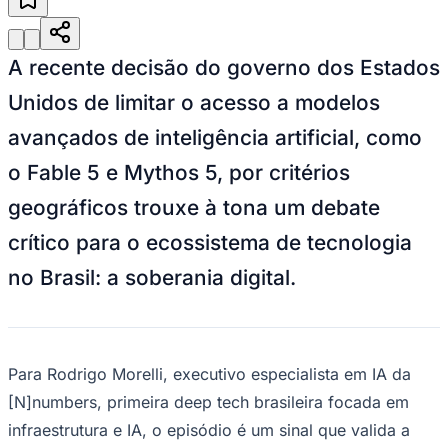
Julio
Jardim Líbano
Jardim Maria Cristina
Jardim Maria Helena
Jardim
Mutinga
Jardim Paraíso
Jardim Paulista
Jardim Reginalice
Jardim São
Luís
Jardim São Pedro
Jardim São Silvestre
Jardim Silveira
Jardim
Tupã
Jardim Tupanci
Mutinga
Nova Aldeinha
Osasco
Parque dos
A recente decisão do governo dos Estados
Camargos
Parque Imperial
Parque Santa Luzia
Parque Viana
Pirapora
do Bom Jesus
Recanto Phrynéa
Santana de
Unidos de limitar o acesso a modelos
Parnaíba
Silveira
Tamboré
Vale do Sol
Vila Barros
Vila Boa Vista
Vila
do Conde
Vila Engenho Novo
Vila Márcia
Vila Nossa Sra. da
avançados de inteligência artificial, como
Escada
Vila Porto
Votupoca
Para Sua Empresa
o Fable 5 e Mythos 5, por critérios
Anuncie no Portal
geográficos trouxe à tona um debate
Guia de Empresas
Divulgar Vagas
Novo
crítico para o ecossistema de tecnologia
Publicidade Legal
no Brasil: a soberania digital.
Negócios Regionais
Turismo
Segurança Regional
Hospitais Estaduais
Parques & Represas
Para Rodrigo Morelli, executivo especialista em IA da
Cidades da Região
[N]numbers, primeira deep tech brasileira focada em
Santana de Parnaíba
Osasco
Carapicuíba
Jandira
Itapevi
Cotia
Pirapora
infraestrutura e IA, o episódio é um sinal que valida a
do Bom Jesus
Araçariguama
Cajamar
Caieiras
Franco da