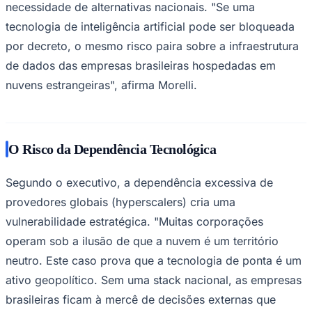
Rocha
Francisco Morato
Taboão da Serra
Embu das Artes
São Roque
necessidade de alternativas nacionais. "Se uma
Para Sua Empresa
tecnologia de inteligência artificial pode ser bloqueada
Anuncie Regional
por decreto, o mesmo risco paira sobre a infraestrutura
Guia de Empresas
Vagas na Região
Novo
de dados das empresas brasileiras hospedadas em
nuvens estrangeiras", afirma Morelli.
Hub de Negócios
Guia Comercial
Selo Verificado
Portal Educacional
Agenda de Vestibulares
O Risco da Dependência Tecnológica
Vagas de Emprego
Concursos
Segundo o executivo, a dependência excessiva de
Panorama Econômico
provedores globais (hyperscalers) cria uma
Panorama Econômico
vulnerabilidade estratégica. "Muitas corporações
Para Sua Empresa
operam sob a ilusão de que a nuvem é um território
Anuncie no Portal
neutro. Este caso prova que a tecnologia de ponta é um
Verificar Empresa
Novo
ativo geopolítico. Sem uma stack nacional, as empresas
Anunciar Vagas
Novo
Publicidade Legal
brasileiras ficam à mercê de decisões externas que