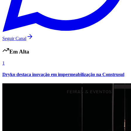
Seguir Canal
Em Alta
1
São Paulo
Dryko destaca inovação em impermeabilização na Construsul