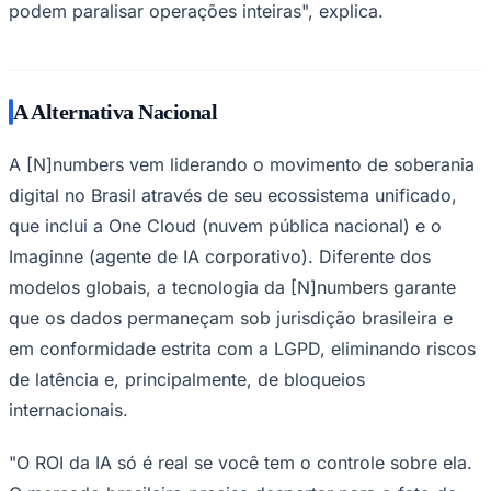
NBA
podem paralisar operações inteiras", explica.
NFL
Fórmula 1
UFC
Tênis (ATP)
MLB
A Alternativa Nacional
NHL
Atletismo
A [N]numbers vem liderando o movimento de soberania
Vôlei
NBB
digital no Brasil através de seu ecossistema unificado,
Competições de Futebol
que inclui a One Cloud (nuvem pública nacional) e o
Imaginne (agente de IA corporativo). Diferente dos
Brasileirão Série A
Brasileirão Série B
modelos globais, a tecnologia da [N]numbers garante
Paulistão
que os dados permaneçam sob jurisdição brasileira e
Copa do Brasil
Libertadores
em conformidade estrita com a LGPD, eliminando riscos
Sul-Americana
de latência e, principalmente, de bloqueios
Copa América
Champions League
internacionais.
Premier League
La Liga
Bundesliga
"O ROI da IA só é real se você tem o controle sobre ela.
Mundial 2026