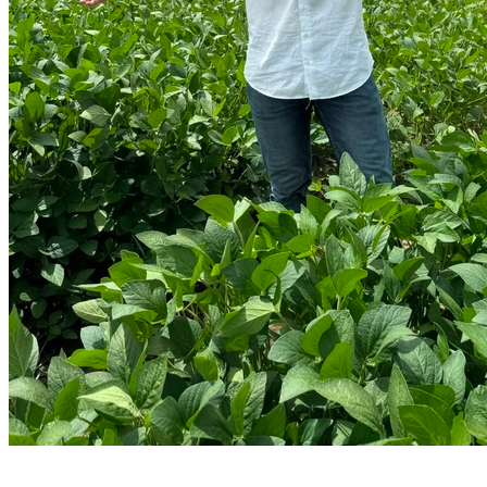
Atlético-MG