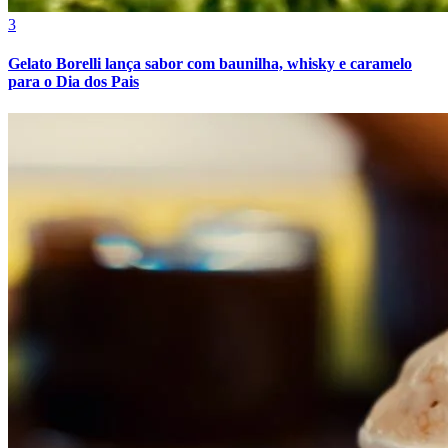
3
Gelato Borelli lança sabor com baunilha, whisky e caramelo
para o Dia dos Pais