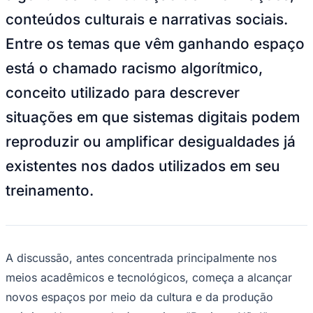
NBA
conteúdos culturais e narrativas sociais.
NFL
Fórmula 1
Entre os temas que vêm ganhando espaço
UFC
Tênis (ATP)
está o chamado racismo algorítmico,
MLB
NHL
conceito utilizado para descrever
Atletismo
Vôlei
situações em que sistemas digitais podem
NBB
reproduzir ou amplificar desigualdades já
Competições de Futebol
existentes nos dados utilizados em seu
Brasileirão Série A
Brasileirão Série B
treinamento.
Paulistão
Copa do Brasil
Libertadores
Sul-Americana
Copa América
Champions League
A discussão, antes concentrada principalmente nos
Premier League
meios acadêmicos e tecnológicos, começa a alcançar
La Liga
Bundesliga
novos espaços por meio da cultura e da produção
Mundial 2026