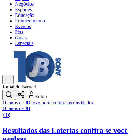
Negócios
Esportes
Educação
Entretenimento
Eventos
Pets
Guias
Especiais
Explore Tudo
Últimas Notícias
Previsão do Tempo
Trânsito e Rotas
Dia a Dia & Lazer
Jornal de Barueri
Transportes
Entrar
Gastronomia
10 anos de JB
novo portal
confira as novidades
Cinema & Shows
10 anos de JB
Jogos
Novo
Para Sua Empresa
Resultados das Loterias
confira se você
Anuncie no Portal
Cadastrar Empresa
ganhou