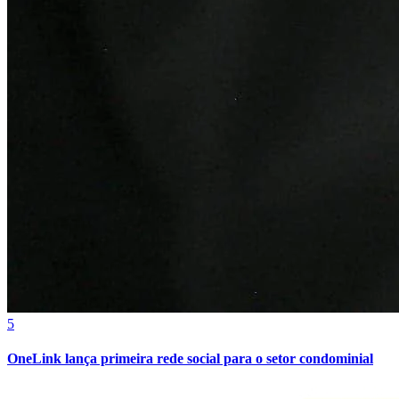
Bragantino
5
OneLink lança primeira rede social para o setor condominial