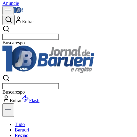
Anuncie
Entrar
Buscar
política
Buscar
política
Entrar
Explorar
Tudo
Barueri
Região