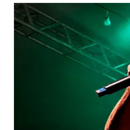
Julio
Jardim Líbano
Jardim Maria Cristina
Jardim Maria Helena
Jardim
Mutinga
Jardim Paraíso
Jardim Paulista
Jardim Reginalice
Jardim São
Luís
Jardim São Pedro
Jardim São Silvestre
Jardim Silveira
Jardim
Tupã
Jardim Tupanci
Mutinga
Nova Aldeinha
Osasco
Parque dos
Camargos
Parque Imperial
Parque Santa Luzia
Parque Viana
Pirapora
do Bom Jesus
Recanto Phrynéa
Santana de
Parnaíba
Silveira
Tamboré
Vale do Sol
Vila Barros
Vila Boa Vista
Vila
do Conde
Vila Engenho Novo
Vila Márcia
Vila Nossa Sra. da
Escada
Vila Porto
Votupoca
Para Sua Empresa
Anuncie no Portal
Guia de Empresas
Divulgar Vagas
Novo
Publicidade Legal
Negócios Regionais
Turismo
Segurança Regional
Hospitais Estaduais
Parques & Represas
Cidades da Região
Santana de Parnaíba
Osasco
Carapicuíba
Jandira
Itapevi
Cotia
Pirapora
do Bom Jesus
Araçariguama
Cajamar
Caieiras
Franco da