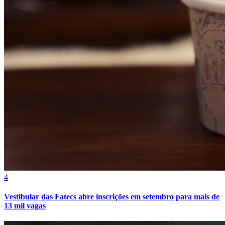
Cruzeiro
4
Vestibular das Fatecs abre inscrições em setembro para mais de
13 mil vagas