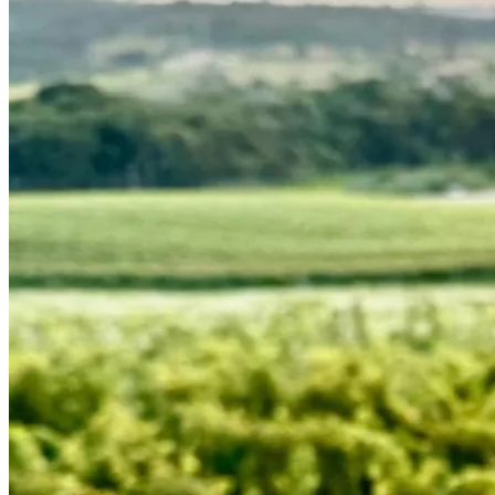
Atlético-MG