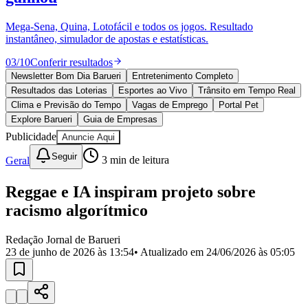
Divulgar Vagas
Novo
Publicidade Legal
Mega-Sena, Quina, Lotofácil e todos os jogos. Resultado
instantâneo, simulador de apostas e estatísticas.
Política
Eleições
03
/
10
Conferir resultados
Esportes
Saúde
Newsletter Bom Dia Barueri
Entretenimento Completo
Segurança
Resultados das Loterias
Esportes ao Vivo
Trânsito em Tempo Real
Cultura
Clima e Previsão do Tempo
Vagas de Emprego
Portal Pet
Meio Ambiente
Explore Barueri
Guia de Empresas
Obras
Publicidade
Anuncie Aqui
Educação
Seguir
Geral
3
min de leitura
Bairros de Barueri
Reggae e IA inspiram projeto sobre
Selecione sua região
Para notícias da sua região
racismo algorítmico
Aldeia
Aldeia da Serra
Aldeia de Barueri
Alphaville
Bairro
Jubran
Belval
Bethaville
Boa
Redação Jornal de Barueri
Vista
Califórnia
Carapicuíba
Centro
Chácaras Marco
Cidades da
23 de junho de 2026 às 13:54
• Atualizado em
24/06/2026 às 05:05
Região
Cotia
Cruz Preta
Engenho Novo
Fazenda
Militar
Itapevi
Jandira
Jardim Audir
Jardim Belval
Jardim
Califórnia
Jardim dos Altos
Jardim dos Camargos
Jardim
Esperança
Jardim Graziela
Jardim Iracema
Jardim Itaquiti
Jardim