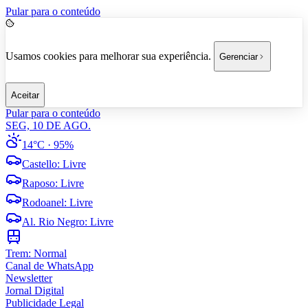
Pular para o conteúdo
Usamos cookies para melhorar sua experiência.
Gerenciar
Aceitar
Pular para o conteúdo
SEG, 10 DE AGO.
14°C
· 95%
Castello
:
Livre
Raposo
:
Livre
Rodoanel
:
Livre
Al. Rio Negro
:
Livre
Trem:
Normal
Canal de WhatsApp
Newsletter
Jornal Digital
Publicidade Legal