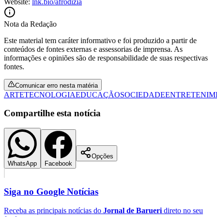
Website:
lnk.bio/afrodizia
Nota da Redação
Este material tem caráter informativo e foi produzido a partir de
conteúdos de fontes externas e assessorias de imprensa. As
informações e opiniões são de responsabilidade de suas respectivas
fontes.
Comunicar erro nesta matéria
ARTE
TECNOLOGIA
EDUCAÇÃO
SOCIEDADE
ENTRETENIM
Compartilhe esta notícia
Opções
WhatsApp
Facebook
Flamengo
Siga no
Google Notícias
Receba as principais notícias do
Jornal de Barueri
direto no seu