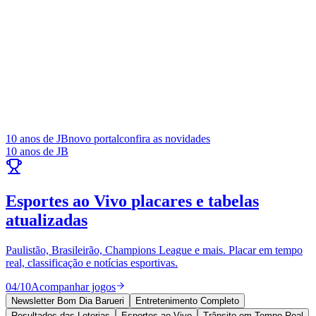
10 anos de JB
novo portal
confira as novidades
10 anos de JB
Goiás
Esportes ao Vivo
placares e tabelas
atualizadas
Paulistão, Brasileirão, Champions League e mais. Placar em tempo
real, classificação e notícias esportivas.
04
/
10
Acompanhar jogos
Newsletter Bom Dia Barueri
Entretenimento Completo
Resultados das Loterias
Esportes ao Vivo
Trânsito em Tempo Real