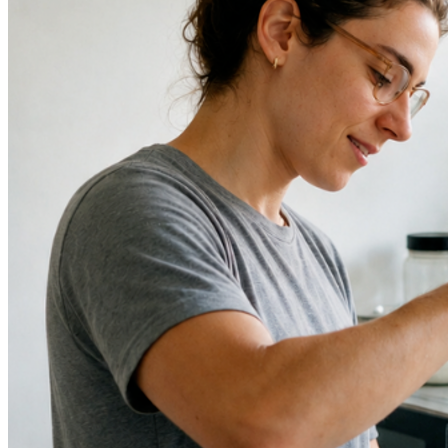
Atlético-MG