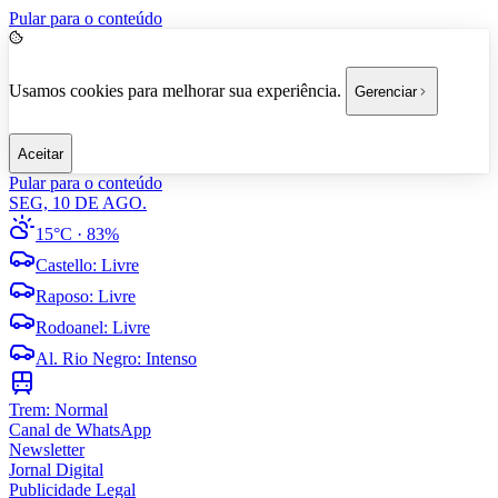
Pular para o conteúdo
Usamos cookies para melhorar sua experiência.
Gerenciar
Aceitar
Pular para o conteúdo
SEG, 10 DE AGO.
15°C
· 83%
Castello
:
Livre
Raposo
:
Livre
Rodoanel
:
Livre
Al. Rio Negro
:
Intenso
Trem:
Normal
Canal de WhatsApp
Newsletter
Jornal Digital
Publicidade Legal