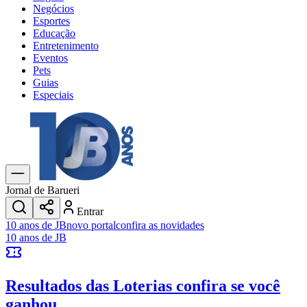
Negócios
Esportes
Educação
Entretenimento
Eventos
Pets
Guias
Especiais
Explore Tudo
Últimas Notícias
Previsão do Tempo
Trânsito e Rotas
Dia a Dia & Lazer
Jornal de Barueri
Transportes
Entrar
Gastronomia
10 anos de JB
novo portal
confira as novidades
Cinema & Shows
10 anos de JB
Jogos
Novo
Para Sua Empresa
Resultados das Loterias
confira se você
Anuncie no Portal
Cadastrar Empresa
ganhou