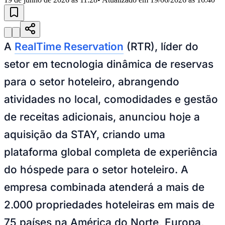
Julio
Jardim Líbano
Jardim Maria Cristina
Jardim Maria Helena
Jardim
Mutinga
Jardim Paraíso
Jardim Paulista
Jardim Reginalice
Jardim São
Luís
Jardim São Pedro
Jardim São Silvestre
Jardim Silveira
Jardim
Tupã
Jardim Tupanci
Mutinga
Nova Aldeinha
Osasco
Parque dos
Camargos
Parque Imperial
Parque Santa Luzia
Parque Viana
Pirapora
A
RealTime Reservation
(RTR), líder do
do Bom Jesus
Recanto Phrynéa
Santana de
Parnaíba
Silveira
Tamboré
Vale do Sol
Vila Barros
Vila Boa Vista
Vila
setor em tecnologia dinâmica de reservas
do Conde
Vila Engenho Novo
Vila Márcia
Vila Nossa Sra. da
Escada
Vila Porto
Votupoca
para o setor hoteleiro, abrangendo
Para Sua Empresa
atividades no local, comodidades e gestão
Anuncie no Portal
Guia de Empresas
de receitas adicionais, anunciou hoje a
Divulgar Vagas
Novo
Publicidade Legal
aquisição da STAY, criando uma
Negócios Regionais
plataforma global completa de experiência
Turismo
Segurança Regional
do hóspede para o setor hoteleiro. A
Hospitais Estaduais
Parques & Represas
empresa combinada atenderá a mais de
Cidades da Região
2.000 propriedades hoteleiras em mais de
Santana de Parnaíba
Osasco
Carapicuíba
Jandira
Itapevi
Cotia
Pirapora
do Bom Jesus
Araçariguama
Cajamar
Caieiras
Franco da
75 países na América do Norte, Europa,