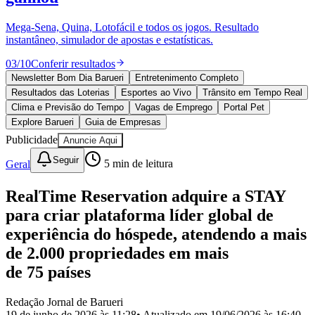
Divulgar Vagas
Novo
Publicidade Legal
Mega-Sena, Quina, Lotofácil e todos os jogos. Resultado
instantâneo, simulador de apostas e estatísticas.
Política
Eleições
03
/
10
Conferir resultados
Esportes
Saúde
Newsletter Bom Dia Barueri
Entretenimento Completo
Segurança
Resultados das Loterias
Esportes ao Vivo
Trânsito em Tempo Real
Cultura
Clima e Previsão do Tempo
Vagas de Emprego
Portal Pet
Meio Ambiente
Explore Barueri
Guia de Empresas
Obras
Publicidade
Anuncie Aqui
Educação
Seguir
Geral
5
min de leitura
Bairros de Barueri
RealTime Reservation adquire a STAY
Selecione sua região
Para notícias da sua região
para criar plataforma líder global de
Aldeia
Aldeia da Serra
Aldeia de Barueri
Alphaville
Bairro
experiência do hóspede, atendendo a mais
Jubran
Belval
Bethaville
Boa
de 2.000 propriedades em mais
Vista
Califórnia
Carapicuíba
Centro
Chácaras Marco
Cidades da
Região
Cotia
Cruz Preta
Engenho Novo
Fazenda
de 75 países
Militar
Itapevi
Jandira
Jardim Audir
Jardim Belval
Jardim
Califórnia
Jardim dos Altos
Jardim dos Camargos
Jardim
Redação Jornal de Barueri
Esperança
Jardim Graziela
Jardim Iracema
Jardim Itaquiti
Jardim
19 de junho de 2026 às 11:28
• Atualizado em
19/06/2026 às 16:40