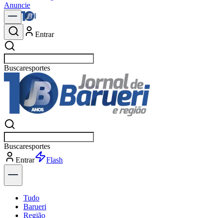
Anuncie
Entrar
Buscar
política
Buscar
política
Entrar
Explorar
Tudo
Barueri
Região