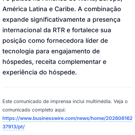
Rocha
Francisco Morato
Taboão da Serra
Embu das Artes
São Roque
Para Sua Empresa
América Latina e Caribe. A combinação
Anuncie Regional
expande significativamente a presença
Guia de Empresas
Vagas na Região
Novo
internacional da RTR e fortalece sua
Hub de Negócios
posição como fornecedora líder de
Guia Comercial
Selo Verificado
tecnologia para engajamento de
Portal Educacional
Agenda de Vestibulares
hóspedes, receita complementar e
Vagas de Emprego
Concursos
experiência do hóspede.
Panorama Econômico
Panorama Econômico
Para Sua Empresa
Este comunicado de imprensa inclui multimédia. Veja o
comunicado completo aqui:
Anuncie no Portal
Verificar Empresa
Novo
https://www.businesswire.com/news/home/202606162
Anunciar Vagas
Novo
37913/pt/
Publicidade Legal