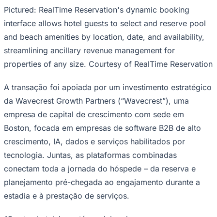
NBA
Pictured: RealTime Reservation's dynamic booking
NFL
Fórmula 1
interface allows hotel guests to select and reserve pool
UFC
and beach amenities by location, date, and availability,
Tênis (ATP)
MLB
streamlining ancillary revenue management for
NHL
properties of any size. Courtesy of RealTime Reservation
Atletismo
Vôlei
NBB
A transação foi apoiada por um investimento estratégico
Competições de Futebol
da Wavecrest Growth Partners (“Wavecrest”), uma
empresa de capital de crescimento com sede em
Brasileirão Série A
Brasileirão Série B
Boston, focada em empresas de software B2B de alto
Paulistão
crescimento, IA, dados e serviços habilitados por
Copa do Brasil
Libertadores
tecnologia. Juntas, as plataformas combinadas
Sul-Americana
Copa América
conectam toda a jornada do hóspede – da reserva e
Champions League
planejamento pré-chegada ao engajamento durante a
Premier League
La Liga
estadia e à prestação de serviços.
Bundesliga
Mundial 2026