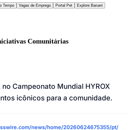
do Tempo
Vagas de Emprego
Portal Pet
Explore Barueri
ciativas Comunitárias
des da Região
Cotia
Cruz Preta
Engenho Novo
Fazenda
OX no Campeonato Mundial HYROX
im Iracema
Jardim Itaquiti
Jardim Julio
Jardim Líbano
Jardim Maria
vestre
Jardim Silveira
Jardim Tupã
Jardim Tupanci
Mutinga
Nova
ntos icônicos para a comunidade.
arnaíba
Silveira
Tamboré
Vale do Sol
Vila Barros
Vila Boa Vista
Vila do
nesswire.com/news/home/20260624675355/pt/