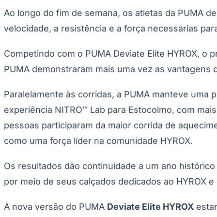
Panorama Econômico
Ao longo do fim de semana, os atletas da PUMA d
Para Sua Empresa
velocidade, a resistência e a força necessárias pa
Anuncie no Portal
Verificar Empresa
Novo
Competindo com o PUMA Deviate Elite HYROX, o pri
Anunciar Vagas
Novo
PUMA demonstraram mais uma vez as vantagens de
Publicidade Legal
NBA
Paralelamente às corridas, a PUMA manteve uma 
NFL
Fórmula 1
experiência NITRO™ Lab para Estocolmo, com mais 
UFC
Tênis (ATP)
pessoas participaram da maior corrida de aqueci
MLB
NHL
como uma força líder na comunidade HYROX.
Atletismo
Vôlei
NBB
Os resultados dão continuidade a um ano histórico
Competições de Futebol
por meio de seus calçados dedicados ao HYROX e 
Brasileirão Série A
Brasileirão Série B
A nova versão do PUMA
Deviate Elite HYROX
estar
Paulistão