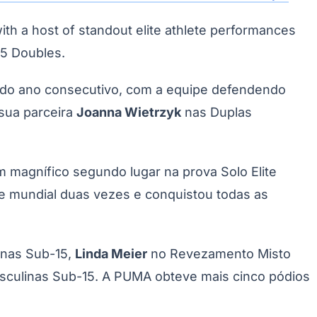
 a host of standout elite athlete performances
15 Doubles.
ndo ano consecutivo, com a equipe defendendo
sua parceira
Joanna Wietrzyk
nas Duplas
Morato
Taboão da Serra
Embu das Artes
São Roque
m magnífico segundo lugar na prova Solo Elite
e mundial duas vezes e conquistou todas as
inas Sub-15,
Linda Meier
no Revezamento Misto
asculinas Sub-15. A PUMA obteve mais cinco pódios