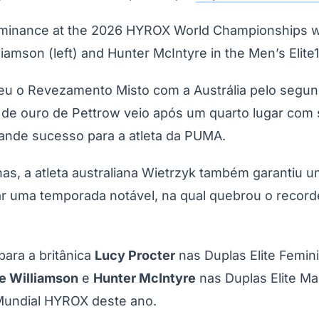
inance at the 2026 HYROX World Championships with
amson (left) and Hunter McIntyre in the Men’s Elite
eu o Revezamento Misto com a Austrália pelo segu
 de ouro de Pettrow veio após um quarto lugar com 
do Bom Jesus
Araçariguama
Cajamar
Caieiras
Franco da Rocha
Francisco 
rande sucesso para a atleta da PUMA.
as, a atleta australiana Wietrzyk também garantiu u
ar uma temporada notável, na qual quebrou o record
ara a britânica
Lucy Procter
nas Duplas Elite Femin
e Williamson
e
Hunter McIntyre
nas Duplas Elite M
Mundial HYROX deste ano.