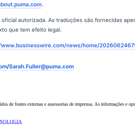
/about.puma.com
.
o oficial autorizada. As traduções são fornecidas ap
xto que tem efeito legal.
://www.businesswire.com/news/home/2026062467
com
/
Sarah.Fuller@puma.com
Corinthians
eúdos de fontes externas e assessorias de imprensa. As informações e opi
NOLOGIA