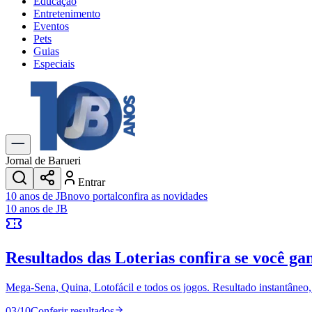
Educação
Entretenimento
Eventos
Pets
Guias
Especiais
Explore Tudo
Últimas Notícias
Previsão do Tempo
Trânsito e Rotas
Dia a Dia & Lazer
Jornal de Barueri
Transportes
Entrar
Gastronomia
10 anos de JB
novo portal
confira as novidades
Cinema & Shows
10 anos de JB
Jogos
Novo
Para Sua Empresa
Resultados das Loterias
confira se você ga
Anuncie no Portal
Cadastrar Empresa
Divulgar Vagas
Novo
Mega-Sena, Quina, Lotofácil e todos os jogos. Resultado instantâneo, s
Publicidade Legal
03
/
10
Conferir resultados