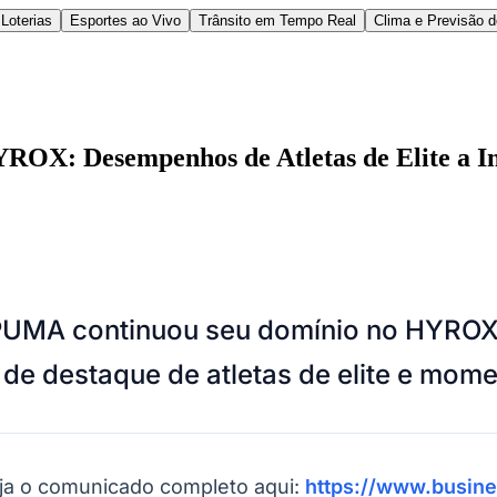
Loterias
Esportes ao Vivo
Trânsito em Tempo Real
Clima e Previsão 
: Desempenhos de Atletas de Elite a Ini
l
Bethaville
Boa Vista
Califórnia
Carapicuíba
Centro
Chácaras Marco
Cida
os PUMA continuou seu domínio no HYR
im dos Altos
Jardim dos Camargos
Jardim Esperança
Jardim Graziela
Jard
lista
Jardim Reginalice
Jardim São Luís
Jardim São Pedro
Jardim São Sil
e destaque de atletas de elite e mome
uzia
Parque Viana
Pirapora do Bom Jesus
Recanto Phrynéa
Santana de P
 Porto
Votupoca
eja o comunicado completo aqui:
https://www.busi