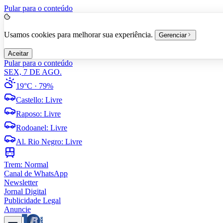
Pular para o conteúdo
Usamos cookies para melhorar sua experiência.
Gerenciar
Aceitar
Pular para o conteúdo
SEX, 7 DE AGO.
19°C
· 79%
Castello
:
Livre
Raposo
:
Livre
Rodoanel
:
Livre
Al. Rio Negro
:
Livre
Trem:
Normal
Canal de WhatsApp
Newsletter
Jornal Digital
Publicidade Legal
Anuncie