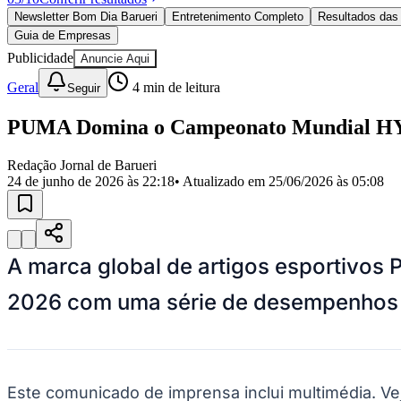
Política
Newsletter Bom Dia Barueri
Entretenimento Completo
Resultados das 
Eleições
Guia de Empresas
Esportes
Saúde
Publicidade
Anuncie Aqui
Segurança
Geral
4
min de leitura
Seguir
Cultura
Meio Ambiente
Obras
PUMA Domina o Campeonato Mundial HYROX
Educação
Redação Jornal de Barueri
Bairros de Barueri
24 de junho de 2026 às 22:18
• Atualizado em
25/06/2026 às 05:08
Selecione sua região
Para notícias da sua região
Aldeia
Aldeia da Serra
Aldeia de Barueri
Alphaville
Bairro Jubran
Belva
A marca global de artigos esportiv
Militar
Itapevi
Jandira
Jardim Audir
Jardim Belval
Jardim Califórnia
Jard
Cristina
Jardim Maria Helena
Jardim Mutinga
Jardim Paraíso
Jardim Pau
2026 com uma série de desempenhos d
Aldeinha
Osasco
Parque dos Camargos
Parque Imperial
Parque Santa L
Conde
Vila Engenho Novo
Vila Márcia
Vila Nossa Sra. da Escada
Vila
Para Sua Empresa
Anuncie no Portal
Guia de Empresas
Este comunicado de imprensa inclui multimédia. V
Divulgar Vagas
Novo