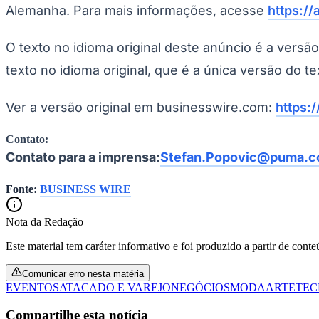
Alemanha. Para mais informações, acesse
https:/
O texto no idioma original deste anúncio é a versã
texto no idioma original, que é a única versão do te
Ver a versão original em businesswire.com:
https
Contato:
Contato para a imprensa:
Stefan.Popovic@puma.
Fonte:
BUSINESS WIRE
Nota da Redação
Este material tem caráter informativo e foi produzido a partir de cont
Comunicar erro nesta matéria
EVENTOS
ATACADO E VAREJO
NEGÓCIOS
MODA
ARTE
TEC
Compartilhe esta notícia