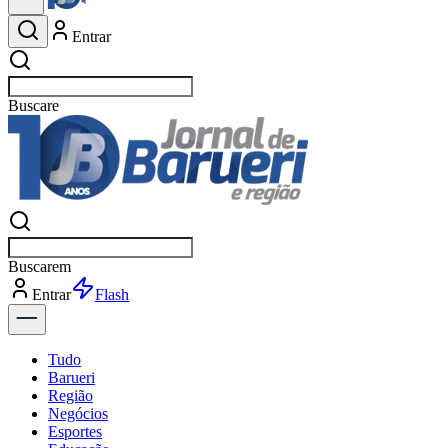
Entrar
Buscar
esportes
Buscar
esportes
Entrar
Flash
Tudo
Barueri
Região
Negócios
Esportes