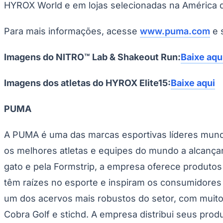
HYROX World e em lojas selecionadas na América do 
Copa do Brasil
Libertadores
Sul-Americana
Para mais informações, acesse
www.puma.com
e 
Copa América
Champions League
Premier League
Imagens do NITRO™ Lab & Shakeout Run:
Baixe aqu
La Liga
Bundesliga
Mundial 2026
Imagens dos atletas do HYROX Elite15:
Baixe aqui
Times - Ir direto
PUMA
A PUMA é uma das marcas esportivas líderes mundi
os melhores atletas e equipes do mundo a alcanç
gato e pela Formstrip, a empresa oferece produtos
têm raízes no esporte e inspiram os consumidores c
um dos acervos mais robustos do setor, com muit
Cobra Golf e stichd. A empresa distribui seus pr