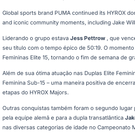
Publicidade Legal
Global sports brand PUMA continued its HYROX dom
Negócios Regionais
Turismo
and iconic community moments, including Jake Willi
Segurança Regional
Hospitais Estaduais
Parques & Represas
Liderando o grupo estava
Jess Pettrow
, que venc
Cidades da Região
seu título com o tempo épico de 50:19. O momento
Santana de Parnaíba
Osasco
Carapicuíba
Jandira
Itapevi
Cotia
Pirapora 
Para Sua Empresa
Femininas Elite 15, tornando o fim de semana de g
Anuncie Regional
Guia de Empresas
Além de sua ótima atuação nas Duplas Elite Feminin
Vagas na Região
Novo
Feminina Sub-15 – uma maneira positiva de encerr
Hub de Negócios
etapas do HYROX Majors.
Guia Comercial
Selo Verificado
Portal Educacional
Outras conquistas também foram o segundo lugar p
Agenda de Vestibulares
Vagas de Emprego
pela equipe alemã e para a dupla transatlântica
Jak
Concursos
nas diversas categorias de idade no Campeonato 
Panorama Econômico