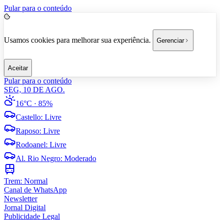
Pular para o conteúdo
Usamos cookies para melhorar sua experiência.
Gerenciar
Aceitar
Pular para o conteúdo
SEG, 10 DE AGO.
16°C
· 85%
Castello
:
Livre
Raposo
:
Livre
Rodoanel
:
Livre
Al. Rio Negro
:
Moderado
Trem:
Normal
Canal de WhatsApp
Newsletter
Jornal Digital
Publicidade Legal