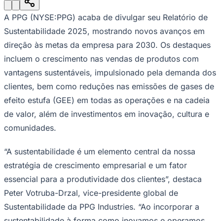
Julio
Jardim Líbano
Jardim Maria Cristina
Jardim Maria Helena
Jardim
Mutinga
Jardim Paraíso
Jardim Paulista
Jardim Reginalice
Jardim São
A PPG (NYSE:PPG) acaba de divulgar seu Relatório de
Luís
Jardim São Pedro
Jardim São Silvestre
Jardim Silveira
Jardim
Tupã
Jardim Tupanci
Mutinga
Nova Aldeinha
Osasco
Parque dos
Sustentabilidade 2025, mostrando novos avanços em
Camargos
Parque Imperial
Parque Santa Luzia
Parque Viana
Pirapora
direção às metas da empresa para 2030. Os destaques
do Bom Jesus
Recanto Phrynéa
Santana de
Parnaíba
Silveira
Tamboré
Vale do Sol
Vila Barros
Vila Boa Vista
Vila
incluem o crescimento nas vendas de produtos com
do Conde
Vila Engenho Novo
Vila Márcia
Vila Nossa Sra. da
vantagens sustentáveis, impulsionado pela demanda dos
Escada
Vila Porto
Votupoca
Para Sua Empresa
clientes, bem como reduções nas emissões de gases de
efeito estufa (GEE) em todas as operações e na cadeia
Anuncie no Portal
Guia de Empresas
de valor, além de investimentos em inovação, cultura e
Divulgar Vagas
Novo
Publicidade Legal
comunidades.
Negócios Regionais
“A sustentabilidade é um elemento central da nossa
Turismo
Segurança Regional
estratégia de crescimento empresarial e um fator
Hospitais Estaduais
essencial para a produtividade dos clientes”, destaca
Parques & Represas
Peter Votruba-Drzal, vice-presidente global de
Cidades da Região
Santana de Parnaíba
Osasco
Carapicuíba
Jandira
Itapevi
Cotia
Pirapora
Sustentabilidade da PPG Industries. “Ao incorporar a
do Bom Jesus
Araçariguama
Cajamar
Caieiras
Franco da
sustentabilidade à forma como inovamos e operamos,