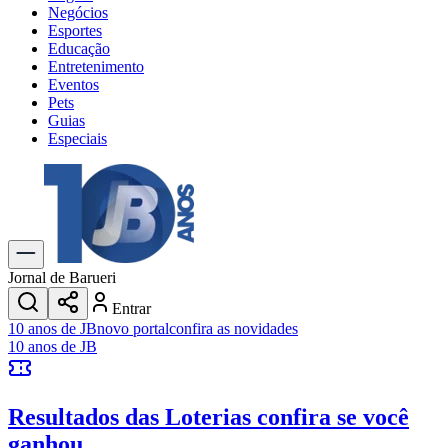
Negócios
Esportes
Educação
Entretenimento
Eventos
Pets
Guias
Especiais
Explore Tudo
Últimas Notícias
Previsão do Tempo
Trânsito e Rotas
Dia a Dia & Lazer
Jornal de Barueri
Transportes
Entrar
Gastronomia
10 anos de JB
novo portal
confira as novidades
Cinema & Shows
10 anos de JB
Jogos
Novo
Para Sua Empresa
Resultados das Loterias
confira se você
Anuncie no Portal
Cadastrar Empresa
ganhou