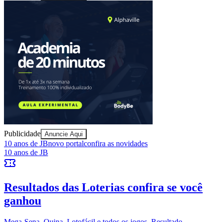
Sport
Publicidade
Anuncie Aqui
10 anos de JB
novo portal
confira as novidades
10 anos de JB
Resultados das Loterias
confira se você
ganhou
Mega-Sena, Quina, Lotofácil e todos os jogos. Resultado