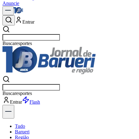
Anuncie
Entrar
Buscar
política
Buscar
política
Entrar
Explorar
Tudo
Barueri
Região