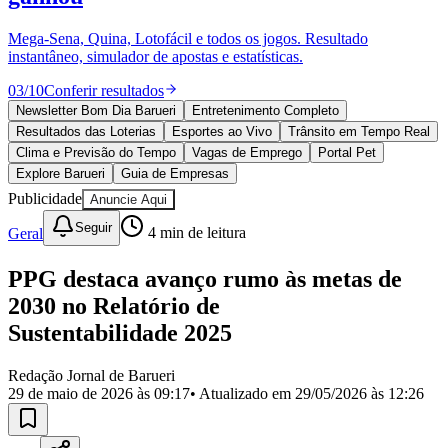
Divulgar Vagas
Novo
Publicidade Legal
Mega-Sena, Quina, Lotofácil e todos os jogos. Resultado
instantâneo, simulador de apostas e estatísticas.
Política
Eleições
03
/
10
Conferir resultados
Esportes
Saúde
Newsletter Bom Dia Barueri
Entretenimento Completo
Segurança
Resultados das Loterias
Esportes ao Vivo
Trânsito em Tempo Real
Cultura
Clima e Previsão do Tempo
Vagas de Emprego
Portal Pet
Meio Ambiente
Explore Barueri
Guia de Empresas
Obras
Publicidade
Anuncie Aqui
Educação
Seguir
Geral
4
min de leitura
Bairros de Barueri
PPG destaca avanço rumo às metas de
Selecione sua região
Para notícias da sua região
2030 no Relatório de
Aldeia
Aldeia da Serra
Aldeia de Barueri
Alphaville
Bairro
Sustentabilidade 2025
Jubran
Belval
Bethaville
Boa
Vista
Califórnia
Carapicuíba
Centro
Chácaras Marco
Cidades da
Redação Jornal de Barueri
Região
Cotia
Cruz Preta
Engenho Novo
Fazenda
29 de maio de 2026 às 09:17
• Atualizado em
29/05/2026 às 12:26
Militar
Itapevi
Jandira
Jardim Audir
Jardim Belval
Jardim
Califórnia
Jardim dos Altos
Jardim dos Camargos
Jardim
Esperança
Jardim Graziela
Jardim Iracema
Jardim Itaquiti
Jardim