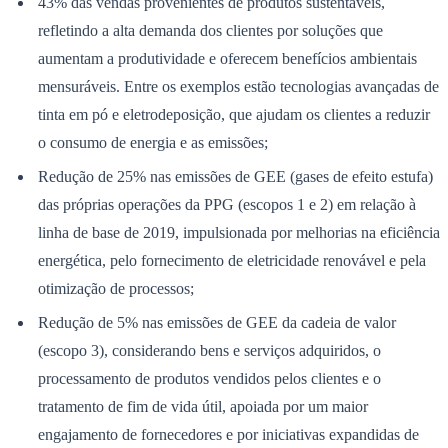
43% das vendas provenientes de produtos sustentáveis,
NBA
NFL
refletindo a alta demanda dos clientes por soluções que
Fórmula 1
aumentam a produtividade e oferecem benefícios ambientais
UFC
Tênis (ATP)
mensuráveis. Entre os exemplos estão tecnologias avançadas de
MLB
tinta em pó e eletrodeposição, que ajudam os clientes a reduzir
NHL
Atletismo
o consumo de energia e as emissões;
Vôlei
NBB
Redução de 25% nas emissões de GEE (gases de efeito estufa)
Competições de Futebol
das próprias operações da PPG (escopos 1 e 2) em relação à
linha de base de 2019, impulsionada por melhorias na eficiência
Brasileirão Série A
Brasileirão Série B
energética, pelo fornecimento de eletricidade renovável e pela
Paulistão
otimização de processos;
Copa do Brasil
Libertadores
Redução de 5% nas emissões de GEE da cadeia de valor
Sul-Americana
Copa América
(escopo 3), considerando bens e serviços adquiridos, o
Champions League
processamento de produtos vendidos pelos clientes e o
Premier League
La Liga
tratamento de fim de vida útil, apoiada por um maior
Bundesliga
engajamento de fornecedores e por iniciativas expandidas de
Mundial 2026