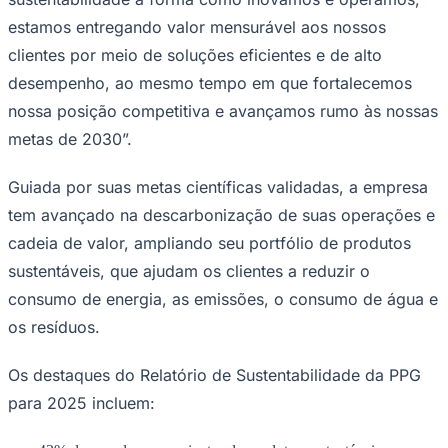
Rocha
Francisco Morato
Taboão da Serra
Embu das Artes
São Roque
Para Sua Empresa
estamos entregando valor mensurável aos nossos
clientes por meio de soluções eficientes e de alto
Anuncie Regional
Guia de Empresas
desempenho, ao mesmo tempo em que fortalecemos
Vagas na Região
Novo
nossa posição competitiva e avançamos rumo às nossas
Hub de Negócios
metas de 2030”.
Guia Comercial
Selo Verificado
Portal Educacional
Guiada por suas metas científicas validadas, a empresa
Agenda de Vestibulares
tem avançado na descarbonização de suas operações e
Vagas de Emprego
Concursos
cadeia de valor, ampliando seu portfólio de produtos
Panorama Econômico
sustentáveis, que ajudam os clientes a reduzir o
consumo de energia, as emissões, o consumo de água e
Panorama Econômico
os resíduos.
Para Sua Empresa
Anuncie no Portal
Os destaques do Relatório de Sustentabilidade da PPG
Verificar Empresa
Novo
para 2025 incluem:
Anunciar Vagas
Novo
Publicidade Legal