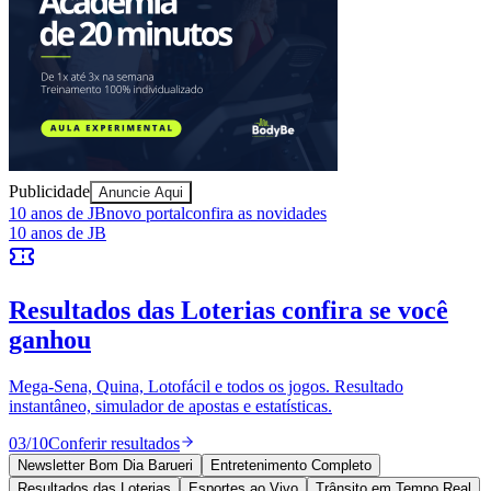
Juventude
Publicidade
Anuncie Aqui
10 anos de JB
novo portal
confira as novidades
10 anos de JB
Resultados das Loterias
confira se você
ganhou
Mega-Sena, Quina, Lotofácil e todos os jogos. Resultado
instantâneo, simulador de apostas e estatísticas.
03
/
10
Conferir resultados
Newsletter Bom Dia Barueri
Entretenimento Completo
Resultados das Loterias
Esportes ao Vivo
Trânsito em Tempo Real