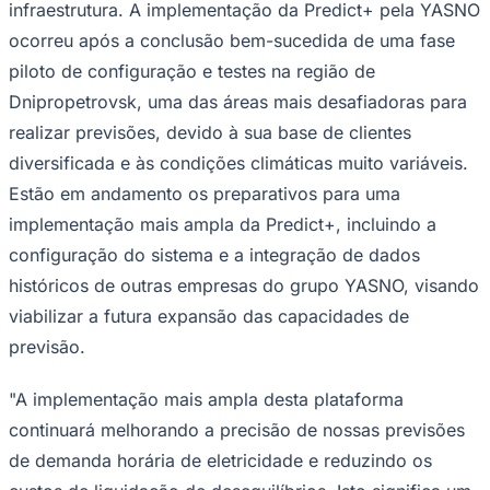
infraestrutura. A implementação da Predict+ pela YASNO
NBA
NFL
ocorreu após a conclusão bem-sucedida de uma fase
Fórmula 1
UFC
piloto de configuração e testes na região de
Tênis (ATP)
Dnipropetrovsk, uma das áreas mais desafiadoras para
MLB
NHL
realizar previsões, devido à sua base de clientes
Atletismo
diversificada e às condições climáticas muito variáveis.
Vôlei
NBB
Estão em andamento os preparativos para uma
implementação mais ampla da Predict+, incluindo a
Competições de Futebol
configuração do sistema e a integração de dados
Brasileirão Série A
Brasileirão Série B
históricos de outras empresas do grupo YASNO, visando
Paulistão
viabilizar a futura expansão das capacidades de
Copa do Brasil
Libertadores
previsão.
Sul-Americana
Copa América
"A implementação mais ampla desta plataforma
Champions League
Premier League
continuará melhorando a precisão de nossas previsões
La Liga
Bundesliga
de demanda horária de eletricidade e reduzindo os
Mundial 2026