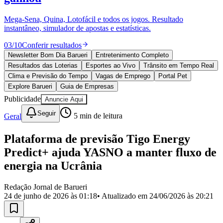
Divulgar Vagas
Novo
Publicidade Legal
Mega-Sena, Quina, Lotofácil e todos os jogos. Resultado
instantâneo, simulador de apostas e estatísticas.
Política
Eleições
03
/
10
Conferir resultados
Esportes
Saúde
Newsletter Bom Dia Barueri
Entretenimento Completo
Segurança
Resultados das Loterias
Esportes ao Vivo
Trânsito em Tempo Real
Cultura
Clima e Previsão do Tempo
Vagas de Emprego
Portal Pet
Meio Ambiente
Explore Barueri
Guia de Empresas
Obras
Publicidade
Anuncie Aqui
Educação
Seguir
Geral
5
min de leitura
Bairros de Barueri
Plataforma de previsão Tigo Energy
Selecione sua região
Para notícias da sua região
Predict+ ajuda YASNO a manter fluxo de
Aldeia
Aldeia da Serra
Aldeia de Barueri
Alphaville
Bairro
energia na Ucrânia
Jubran
Belval
Bethaville
Boa
Vista
Califórnia
Carapicuíba
Centro
Chácaras Marco
Cidades da
Redação Jornal de Barueri
Região
Cotia
Cruz Preta
Engenho Novo
Fazenda
24 de junho de 2026 às 01:18
• Atualizado em
24/06/2026 às 20:21
Militar
Itapevi
Jandira
Jardim Audir
Jardim Belval
Jardim
Califórnia
Jardim dos Altos
Jardim dos Camargos
Jardim
Esperança
Jardim Graziela
Jardim Iracema
Jardim Itaquiti
Jardim