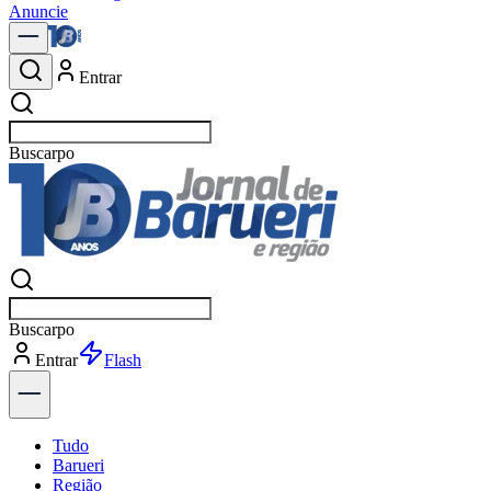
Anuncie
Entrar
Buscar
not
Buscar
not
Entrar
Explorar
Tudo
Barueri
Região