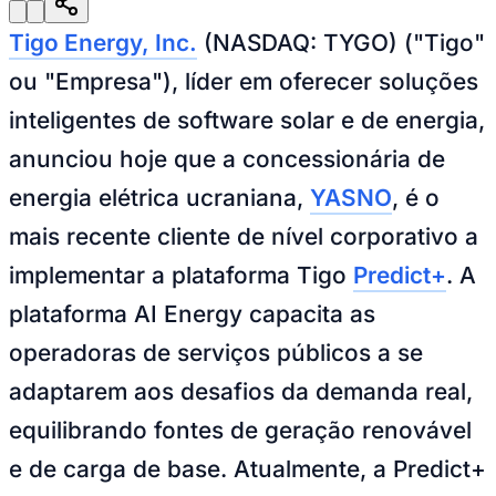
Julio
Jardim Líbano
Jardim Maria Cristina
Jardim Maria Helena
Jardim
Mutinga
Jardim Paraíso
Jardim Paulista
Jardim Reginalice
Jardim São
Tigo Energy, Inc.
(NASDAQ: TYGO) ("Tigo"
Luís
Jardim São Pedro
Jardim São Silvestre
Jardim Silveira
Jardim
Tupã
Jardim Tupanci
Mutinga
Nova Aldeinha
Osasco
Parque dos
ou "Empresa"), líder em oferecer soluções
Camargos
Parque Imperial
Parque Santa Luzia
Parque Viana
Pirapora
do Bom Jesus
Recanto Phrynéa
Santana de
inteligentes de software solar e de energia,
Parnaíba
Silveira
Tamboré
Vale do Sol
Vila Barros
Vila Boa Vista
Vila
do Conde
Vila Engenho Novo
Vila Márcia
Vila Nossa Sra. da
anunciou hoje que a concessionária de
Escada
Vila Porto
Votupoca
Para Sua Empresa
energia elétrica ucraniana,
YASNO
, é o
Anuncie no Portal
mais recente cliente de nível corporativo a
Guia de Empresas
Divulgar Vagas
Novo
implementar a plataforma Tigo
Predict+
. A
Publicidade Legal
plataforma AI Energy capacita as
Negócios Regionais
Turismo
operadoras de serviços públicos a se
Segurança Regional
Hospitais Estaduais
adaptarem aos desafios da demanda real,
Parques & Represas
equilibrando fontes de geração renovável
Cidades da Região
Santana de Parnaíba
Osasco
Carapicuíba
Jandira
Itapevi
Cotia
Pirapora
e de carga de base. Atualmente, a Predict+
do Bom Jesus
Araçariguama
Cajamar
Caieiras
Franco da