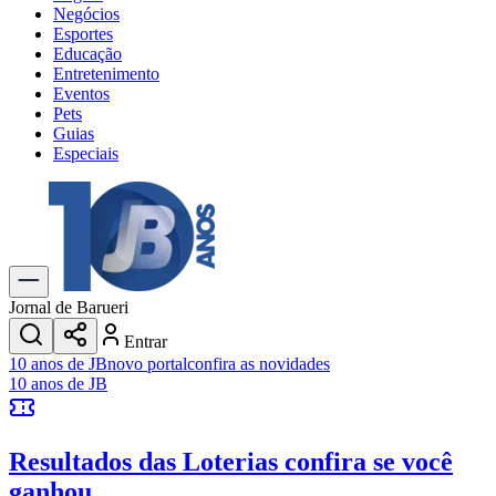
Negócios
Esportes
Educação
Entretenimento
Eventos
Pets
Guias
Especiais
Explore Tudo
Últimas Notícias
Previsão do Tempo
Trânsito e Rotas
Dia a Dia & Lazer
Jornal de Barueri
Transportes
Entrar
Gastronomia
10 anos de JB
novo portal
confira as novidades
Cinema & Shows
10 anos de JB
Jogos
Novo
Para Sua Empresa
Resultados das Loterias
confira se você
Anuncie no Portal
Cadastrar Empresa
ganhou