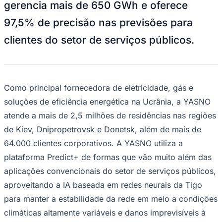
Rocha
Francisco Morato
Taboão da Serra
Embu das Artes
São Roque
gerencia mais de 650 GWh e oferece
Para Sua Empresa
97,5% de precisão nas previsões para
Anuncie Regional
Guia de Empresas
clientes do setor de serviços públicos.
Vagas na Região
Novo
Hub de Negócios
Guia Comercial
Selo Verificado
Como principal fornecedora de eletricidade, gás e
Portal Educacional
Agenda de Vestibulares
soluções de eficiência energética na Ucrânia, a YASNO
Vagas de Emprego
atende a mais de 2,5 milhões de residências nas regiões
Concursos
de Kiev, Dnipropetrovsk e Donetsk, além de mais de
Panorama Econômico
64.000 clientes corporativos. A YASNO utiliza a
Panorama Econômico
plataforma Predict+ de formas que vão muito além das
Para Sua Empresa
aplicações convencionais do setor de serviços públicos,
Anuncie no Portal
aproveitando a IA baseada em redes neurais da Tigo
Verificar Empresa
Novo
para manter a estabilidade da rede em meio a condições
Anunciar Vagas
Novo
Publicidade Legal
climáticas altamente variáveis ​​e danos imprevisíveis à