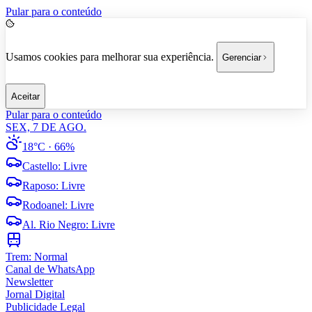
Pular para o conteúdo
Usamos cookies para melhorar sua experiência.
Gerenciar
Aceitar
Pular para o conteúdo
SEX, 7 DE AGO.
18°C
· 66%
Castello
:
Livre
Raposo
:
Livre
Rodoanel
:
Livre
Al. Rio Negro
:
Livre
Trem:
Normal
Canal de WhatsApp
Newsletter
Jornal Digital
Publicidade Legal