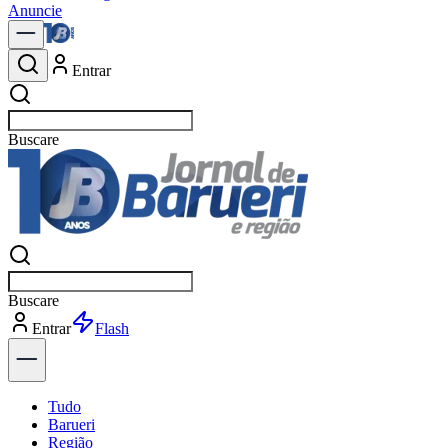
Anuncie
Entrar
Buscar
not
Buscar
not
Entrar
Explorar
Tudo
Barueri
Região