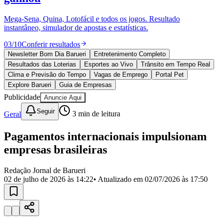
Divulgar Vagas
Novo
Publicidade Legal
Mega-Sena, Quina, Lotofácil e todos os jogos. Resultado
instantâneo, simulador de apostas e estatísticas.
Política
Eleições
03
/
10
Conferir resultados
Esportes
Saúde
Newsletter Bom Dia Barueri
Entretenimento Completo
Segurança
Resultados das Loterias
Esportes ao Vivo
Trânsito em Tempo Real
Cultura
Clima e Previsão do Tempo
Vagas de Emprego
Portal Pet
Meio Ambiente
Explore Barueri
Guia de Empresas
Obras
Publicidade
Anuncie Aqui
Educação
Seguir
Geral
3
min de leitura
Bairros de Barueri
Pagamentos internacionais impulsionam
Selecione sua região
Para notícias da sua região
empresas brasileiras
Aldeia
Aldeia da Serra
Aldeia de Barueri
Alphaville
Bairro
Jubran
Belval
Bethaville
Boa
Redação Jornal de Barueri
Vista
Califórnia
Carapicuíba
Centro
Chácaras Marco
Cidades da
02 de julho de 2026 às 14:22
• Atualizado em
02/07/2026 às 17:50
Região
Cotia
Cruz Preta
Engenho Novo
Fazenda
Militar
Itapevi
Jandira
Jardim Audir
Jardim Belval
Jardim
Califórnia
Jardim dos Altos
Jardim dos Camargos
Jardim
Esperança
Jardim Graziela
Jardim Iracema
Jardim Itaquiti
Jardim