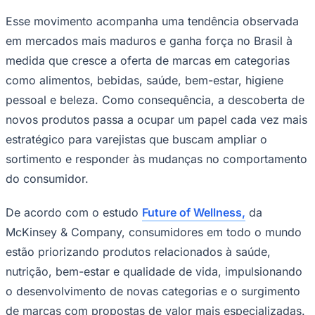
Imagem de autoria própria
—
Foto:
Divulgação
O varejo brasileiro passa por uma
transformação na forma de identificar
novos fornecedores. Impulsionado pelo
crescimento das marcas emergentes e
pela busca por inovação e diferenciação
Goiás
nas gôndolas, o setor começa a adotar
formas mais estruturadas de aproximar
compradores e empresas que chegam ao
mercado com propostas inovadoras.