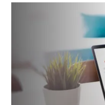
Julio
Jardim Líbano
Jardim Maria Cristina
Jardim Maria Helena
Jardim
Mutinga
Jardim Paraíso
Jardim Paulista
Jardim Reginalice
Jardim São
Luís
Jardim São Pedro
Jardim São Silvestre
Jardim Silveira
Jardim
Tupã
Jardim Tupanci
Mutinga
Nova Aldeinha
Osasco
Parque dos
Camargos
Parque Imperial
Parque Santa Luzia
Parque Viana
Pirapora
do Bom Jesus
Recanto Phrynéa
Santana de
Parnaíba
Silveira
Tamboré
Vale do Sol
Vila Barros
Vila Boa Vista
Vila
do Conde
Vila Engenho Novo
Vila Márcia
Vila Nossa Sra. da
Escada
Vila Porto
Votupoca
Para Sua Empresa
Anuncie no Portal
Guia de Empresas
Divulgar Vagas
Novo
Publicidade Legal
Negócios Regionais
Turismo
Segurança Regional
Hospitais Estaduais
Parques & Represas
Cidades da Região
Santana de Parnaíba
Osasco
Carapicuíba
Jandira
Itapevi
Cotia
Pirapora
do Bom Jesus
Araçariguama
Cajamar
Caieiras
Franco da