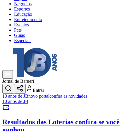
Negócios
Esportes
Educação
Entretenimento
Eventos
Pets
Guias
Especiais
Explore Tudo
Últimas Notícias
Previsão do Tempo
Trânsito e Rotas
Dia a Dia & Lazer
Jornal de Barueri
Transportes
Entrar
Gastronomia
10 anos de JB
novo portal
confira as novidades
Cinema & Shows
10 anos de JB
Jogos
Novo
Para Sua Empresa
Resultados das Loterias
confira se você
Anuncie no Portal
Cadastrar Empresa
ganhou