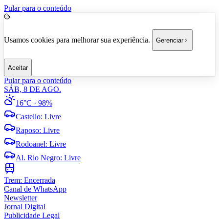
Pular para o conteúdo
Usamos cookies para melhorar sua experiência.
Gerenciar
Aceitar
Pular para o conteúdo
SÁB, 8 DE AGO.
16°C
· 98%
Castello
:
Livre
Raposo
:
Livre
Rodoanel
:
Livre
Al. Rio Negro
:
Livre
Trem:
Encerrada
Canal de WhatsApp
Newsletter
Jornal Digital
Publicidade Legal