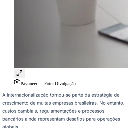
Rocha
Francisco Morato
Taboão da Serra
Embu das Artes
São Roque
Para Sua Empresa
Anuncie Regional
Guia de Empresas
Vagas na Região
Novo
Hub de Negócios
Guia Comercial
Selo Verificado
Portal Educacional
Agenda de Vestibulares
Vagas de Emprego
Concursos
Panorama Econômico
Payoneer
—
Foto:
Divulgação
Panorama Econômico
A internacionalização tornou-se parte da estratégia de
Para Sua Empresa
crescimento de muitas empresas brasileiras. No entanto,
Anuncie no Portal
Verificar Empresa
Novo
custos cambiais, regulamentações e processos
Anunciar Vagas
Novo
bancários ainda representam desafios para operações
Publicidade Legal
globais.