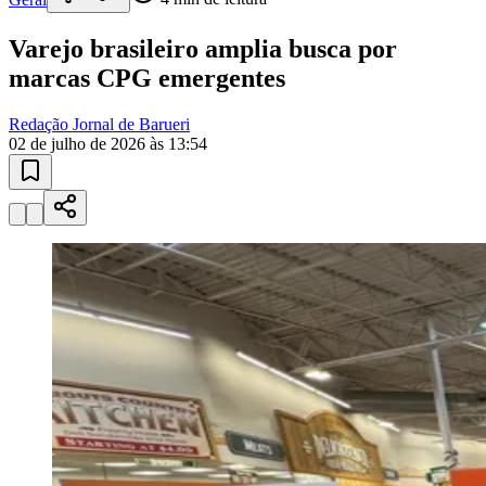
Sport
10 anos de JB
novo portal
confira as novidades
10 anos de JB
Esportes ao Vivo
placares e tabelas
atualizadas
Paulistão, Brasileirão, Champions League e mais. Placar em tempo
real, classificação e notícias esportivas.
04
/
10
Acompanhar jogos
Newsletter Bom Dia Barueri
Entretenimento Completo
Resultados das Loterias
Esportes ao Vivo
Trânsito em Tempo Real
Clima e Previsão do Tempo
Vagas de Emprego
Portal Pet
Explore Barueri
Guia de Empresas
Publicidade
Anuncie Aqui
Seguir
Geral
4
min de leitura