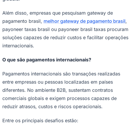
NBA
NFL
Além disso, empresas que pesquisam gateway de
Fórmula 1
UFC
pagamento brasil,
melhor gateway de pagamento brasil
,
Tênis (ATP)
MLB
payoneer taxas brasil ou payoneer brasil taxas procuram
NHL
soluções capazes de reduzir custos e facilitar operações
Atletismo
Vôlei
internacionais.
NBB
O que são pagamentos internacionais?
Competições de Futebol
Brasileirão Série A
Pagamentos internacionais são transações realizadas
Brasileirão Série B
Paulistão
entre empresas ou pessoas localizadas em países
Copa do Brasil
diferentes. No ambiente B2B, sustentam contratos
Libertadores
Sul-Americana
comerciais globais e exigem processos capazes de
Copa América
reduzir atrasos, custos e riscos operacionais.
Champions League
Premier League
La Liga
Entre os principais desafios estão:
Bundesliga
Mundial 2026