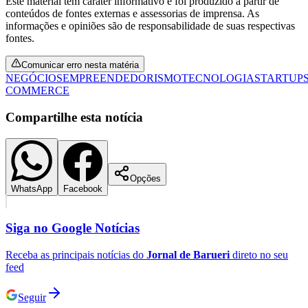
Este material tem caráter informativo e foi produzido a partir de
Fluminense
conteúdos de fontes externas e assessorias de imprensa. As
informações e opiniões são de responsabilidade de suas respectivas
fontes.
Comunicar erro nesta matéria
NEGÓCIOS
EMPREENDEDORISMO
TECNOLOGIA
STARTUP
COMMERCE
Compartilhe esta notícia
Opções
WhatsApp
Facebook
Siga no
Google Notícias
Receba as principais notícias do
Jornal de Barueri
direto no seu
feed
Seguir