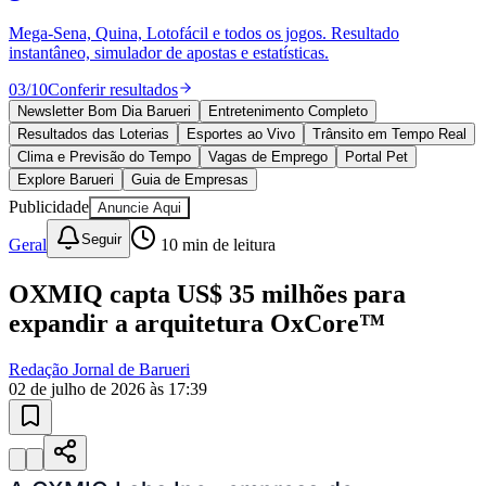
Mega-Sena, Quina, Lotofácil e todos os jogos. Resultado
instantâneo, simulador de apostas e estatísticas.
03
/
10
Conferir resultados
Newsletter Bom Dia Barueri
Entretenimento Completo
Resultados das Loterias
Esportes ao Vivo
Trânsito em Tempo Real
Clima e Previsão do Tempo
Vagas de Emprego
Portal Pet
Explore Barueri
Guia de Empresas
Publicidade
Anuncie Aqui
Seguir
Geral
10
min de leitura
Athletico-PR
OXMIQ capta US$ 35 milhões para
expandir a arquitetura OxCore™
Redação Jornal de Barueri
02 de julho de 2026 às 17:39