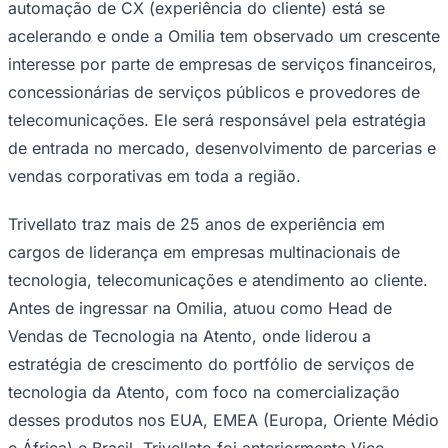
Rocha
Francisco Morato
Taboão da Serra
Embu das Artes
São Roque
automação de CX (experiência do cliente) está se
Para Sua Empresa
acelerando e onde a Omilia tem observado um crescente
Anuncie Regional
interesse por parte de empresas de serviços financeiros,
Guia de Empresas
Vagas na Região
Novo
concessionárias de serviços públicos e provedores de
telecomunicações. Ele será responsável pela estratégia
Hub de Negócios
Guia Comercial
de entrada no mercado, desenvolvimento de parcerias e
Selo Verificado
vendas corporativas em toda a região.
Portal Educacional
Agenda de Vestibulares
Vagas de Emprego
Trivellato traz mais de 25 anos de experiência em
Concursos
cargos de liderança em empresas multinacionais de
Panorama Econômico
tecnologia, telecomunicações e atendimento ao cliente.
Panorama Econômico
Antes de ingressar na Omilia, atuou como Head de
Para Sua Empresa
Vendas de Tecnologia na Atento, onde liderou a
estratégia de crescimento do portfólio de serviços de
Anuncie no Portal
Verificar Empresa
Novo
tecnologia da Atento, com foco na comercialização
Anunciar Vagas
Novo
desses produtos nos EUA, EMEA (Europa, Oriente Médio
Publicidade Legal
e África) e Brasil. Trivellato foi anteriormente Vice-