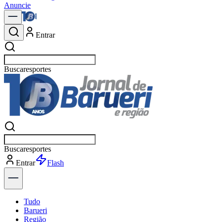
Anuncie
Entrar
Buscar
política
Buscar
política
Entrar
Explorar
Tudo
Barueri
Região