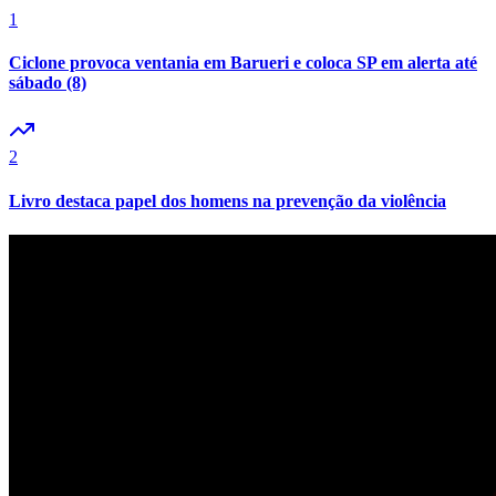
1
Ciclone provoca ventania em Barueri e coloca SP em alerta até
sábado (8)
2
Livro destaca papel dos homens na prevenção da violência