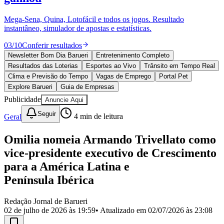
Divulgar Vagas
Novo
Publicidade Legal
Mega-Sena, Quina, Lotofácil e todos os jogos. Resultado
instantâneo, simulador de apostas e estatísticas.
Política
Eleições
03
/
10
Conferir resultados
Esportes
Saúde
Newsletter Bom Dia Barueri
Entretenimento Completo
Segurança
Resultados das Loterias
Esportes ao Vivo
Trânsito em Tempo Real
Cultura
Clima e Previsão do Tempo
Vagas de Emprego
Portal Pet
Meio Ambiente
Explore Barueri
Guia de Empresas
Obras
Publicidade
Anuncie Aqui
Educação
Seguir
Geral
4
min de leitura
Bairros de Barueri
Omilia nomeia Armando Trivellato como
Selecione sua região
Para notícias da sua região
vice-presidente executivo de Crescimento
Aldeia
Aldeia da Serra
Aldeia de Barueri
Alphaville
Bairro
para a América Latina e
Jubran
Belval
Bethaville
Boa
Península Ibérica
Vista
Califórnia
Carapicuíba
Centro
Chácaras Marco
Cidades da
Região
Cotia
Cruz Preta
Engenho Novo
Fazenda
Militar
Itapevi
Jandira
Jardim Audir
Jardim Belval
Jardim
Redação Jornal de Barueri
Califórnia
Jardim dos Altos
Jardim dos Camargos
Jardim
02 de julho de 2026 às 19:59
• Atualizado em
02/07/2026 às 23:08
Esperança
Jardim Graziela
Jardim Iracema
Jardim Itaquiti
Jardim