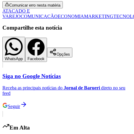
Comunicar erro nesta matéria
ATACADO E
VAREJO
COMUNICAÇÃO
ECONOMIA
MARKETING
TECNOL
Compartilhe esta notícia
Opções
WhatsApp
Facebook
Siga no
Google Notícias
Receba as principais notícias do
Jornal de Barueri
direto no seu
feed
Seguir
Flamengo
Em Alta