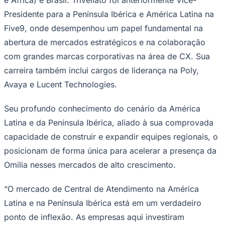
NBA
NFL
Presidente para a Península Ibérica e América Latina na
Fórmula 1
Five9, onde desempenhou um papel fundamental na
UFC
Tênis (ATP)
abertura de mercados estratégicos e na colaboração
MLB
com grandes marcas corporativas na área de CX. Sua
NHL
Atletismo
carreira também inclui cargos de liderança na Poly,
Vôlei
Avaya e Lucent Technologies.
NBB
Competições de Futebol
Seu profundo conhecimento do cenário da América
Brasileirão Série A
Latina e da Península Ibérica, aliado à sua comprovada
Brasileirão Série B
capacidade de construir e expandir equipes regionais, o
Paulistão
Copa do Brasil
posicionam de forma única para acelerar a presença da
Libertadores
Omilia nesses mercados de alto crescimento.
Sul-Americana
Copa América
Champions League
“O mercado de Central de Atendimento na América
Premier League
La Liga
Latina e na Península Ibérica está em um verdadeiro
Bundesliga
ponto de inflexão. As empresas aqui investiram
Mundial 2026