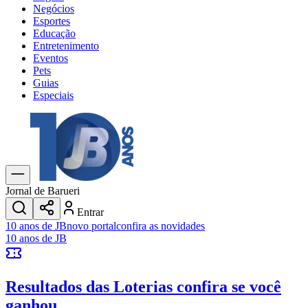
Negócios
Esportes
Educação
Entretenimento
Eventos
Pets
Guias
Especiais
Explore Tudo
Últimas Notícias
Previsão do Tempo
Trânsito e Rotas
Dia a Dia & Lazer
Jornal de Barueri
Transportes
Entrar
Gastronomia
10 anos de JB
novo portal
confira as novidades
Cinema & Shows
10 anos de JB
Jogos
Novo
Para Sua Empresa
Resultados das Loterias
confira se você
Anuncie no Portal
Cadastrar Empresa
ganhou