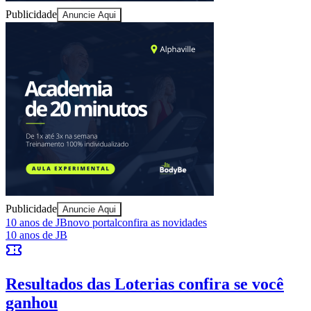
Publicidade
Anuncie Aqui
Fortaleza
Publicidade
Anuncie Aqui
10 anos de JB
novo portal
confira as novidades
10 anos de JB
Resultados das Loterias
confira se você
ganhou