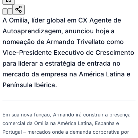
Julio
Jardim Líbano
Jardim Maria Cristina
Jardim Maria Helena
Jardim
Mutinga
Jardim Paraíso
Jardim Paulista
Jardim Reginalice
Jardim São
Luís
Jardim São Pedro
Jardim São Silvestre
Jardim Silveira
Jardim
Tupã
Jardim Tupanci
Mutinga
Nova Aldeinha
Osasco
Parque dos
A Omilia, líder global em CX Agente de
Camargos
Parque Imperial
Parque Santa Luzia
Parque Viana
Pirapora
do Bom Jesus
Recanto Phrynéa
Santana de
Autoaprendizagem, anunciou hoje a
Parnaíba
Silveira
Tamboré
Vale do Sol
Vila Barros
Vila Boa Vista
Vila
nomeação de Armando Trivellato como
do Conde
Vila Engenho Novo
Vila Márcia
Vila Nossa Sra. da
Escada
Vila Porto
Votupoca
Vice-Presidente Executivo de Crescimento
Para Sua Empresa
para liderar a estratégia de entrada no
Anuncie no Portal
Guia de Empresas
mercado da empresa na América Latina e
Divulgar Vagas
Novo
Publicidade Legal
Península Ibérica.
Negócios Regionais
Turismo
Segurança Regional
Hospitais Estaduais
Parques & Represas
Em sua nova função, Armando irá construir a presença
Cidades da Região
comercial da Omilia na América Latina, Espanha e
Santana de Parnaíba
Osasco
Carapicuíba
Jandira
Itapevi
Cotia
Pirapora
Portugal – mercados onde a demanda corporativa por
do Bom Jesus
Araçariguama
Cajamar
Caieiras
Franco da