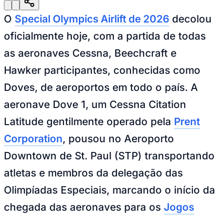
Julio
Jardim Líbano
Jardim Maria Cristina
Jardim Maria Helena
Jardim
Mutinga
Jardim Paraíso
Jardim Paulista
Jardim Reginalice
Jardim São
O
Special Olympics Airlift de 2026
decolou
Luís
Jardim São Pedro
Jardim São Silvestre
Jardim Silveira
Jardim
Tupã
Jardim Tupanci
Mutinga
Nova Aldeinha
Osasco
Parque dos
oficialmente hoje, com a partida de todas
Camargos
Parque Imperial
Parque Santa Luzia
Parque Viana
Pirapora
do Bom Jesus
Recanto Phrynéa
Santana de
as aeronaves Cessna, Beechcraft e
Parnaíba
Silveira
Tamboré
Vale do Sol
Vila Barros
Vila Boa Vista
Vila
do Conde
Vila Engenho Novo
Vila Márcia
Vila Nossa Sra. da
Hawker participantes, conhecidas como
Escada
Vila Porto
Votupoca
Para Sua Empresa
Doves, de aeroportos em todo o país. A
Anuncie no Portal
aeronave Dove 1, um Cessna Citation
Guia de Empresas
Divulgar Vagas
Novo
Latitude gentilmente operado pela
Prent
Publicidade Legal
Corporation
, pousou no Aeroporto
Negócios Regionais
Turismo
Downtown de St. Paul (STP) transportando
Segurança Regional
Hospitais Estaduais
atletas e membros da delegação das
Parques & Represas
Olimpíadas Especiais, marcando o início da
Cidades da Região
Santana de Parnaíba
Osasco
Carapicuíba
Jandira
Itapevi
Cotia
Pirapora
chegada das aeronaves para os
Jogos
do Bom Jesus
Araçariguama
Cajamar
Caieiras
Franco da