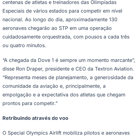
centenas de atletas e treinadores das Olimpíadas
NBA
NFL
Especiais de vários estados para competir em nível
Fórmula 1
nacional. Ao longo do dia, aproximadamente 130
UFC
Tênis (ATP)
aeronaves chegarão ao STP em uma operação
MLB
NHL
cuidadosamente orquestrada, com pousos a cada três
Atletismo
ou quatro minutos.
Vôlei
NBB
“A chegada da Dove 1 é sempre um momento marcante”,
Competições de Futebol
disse Ron Draper, presidente e CEO da Textron Aviation.
Brasileirão Série A
“Representa meses de planejamento, a generosidade da
Brasileirão Série B
Paulistão
comunidade da aviação e, principalmente, a
Copa do Brasil
empolgação e a expectativa dos atletas que chegam
Libertadores
Sul-Americana
prontos para competir.”
Copa América
Champions League
Retribuindo através do voo
Premier League
La Liga
Bundesliga
O Special Olympics Airlift mobiliza pilotos e aeronaves
Mundial 2026