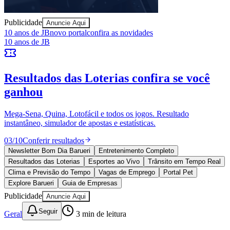
Publicidade
Anuncie Aqui
10 anos de JB
novo portal
confira as novidades
10 anos de JB
Resultados das Loterias
confira se você
ganhou
Mega-Sena, Quina, Lotofácil e todos os jogos. Resultado
Goiás
instantâneo, simulador de apostas e estatísticas.
03
/
10
Conferir resultados
Newsletter Bom Dia Barueri
Entretenimento Completo
Resultados das Loterias
Esportes ao Vivo
Trânsito em Tempo Real
Clima e Previsão do Tempo
Vagas de Emprego
Portal Pet
Explore Barueri
Guia de Empresas
Publicidade
Anuncie Aqui
Seguir
Geral
3
min de leitura