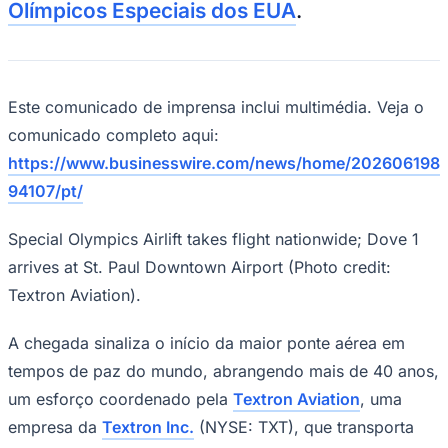
Rocha
Francisco Morato
Taboão da Serra
Embu das Artes
São Roque
Olímpicos Especiais dos EUA
.
Para Sua Empresa
Anuncie Regional
Guia de Empresas
Vagas na Região
Novo
Este comunicado de imprensa inclui multimédia. Veja o
Hub de Negócios
comunicado completo aqui:
Guia Comercial
Selo Verificado
https://www.businesswire.com/news/home/202606198
Portal Educacional
94107/pt/
Agenda de Vestibulares
Vagas de Emprego
Concursos
Special Olympics Airlift takes flight nationwide; Dove 1
arrives at St. Paul Downtown Airport (Photo credit:
Panorama Econômico
Textron Aviation).
Panorama Econômico
Para Sua Empresa
A chegada sinaliza o início da maior ponte aérea em
Anuncie no Portal
tempos de paz do mundo, abrangendo mais de 40 anos,
Verificar Empresa
Novo
um esforço coordenado pela
Textron Aviation
, uma
Anunciar Vagas
Novo
Publicidade Legal
empresa da
Textron Inc.
(NYSE: TXT), que transporta