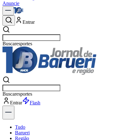
Anuncie
Entrar
Buscar
política
Buscar
política
Entrar
Explorar
Tudo
Barueri
Região