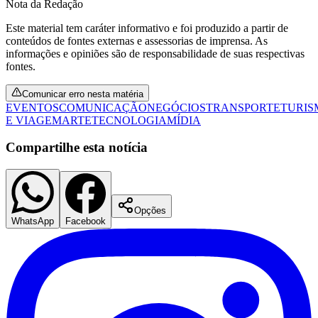
Nota da Redação
Este material tem caráter informativo e foi produzido a partir de
conteúdos de fontes externas e assessorias de imprensa. As
informações e opiniões são de responsabilidade de suas respectivas
fontes.
Comunicar erro nesta matéria
EVENTOS
COMUNICAÇÃO
NEGÓCIOS
TRANSPORTE
TURIS
Botafogo
E VIAGEM
ARTE
TECNOLOGIA
MÍDIA
Compartilhe esta notícia
Opções
WhatsApp
Facebook