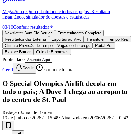
Divulgar Vagas
Novo
Publicidade Legal
Mega-Sena, Quina, Lotofácil e todos os jogos. Resultado
instantâneo, simulador de apostas e estatísticas.
Política
Eleições
03
/
10
Conferir resultados
Esportes
Saúde
Newsletter Bom Dia Barueri
Entretenimento Completo
Segurança
Resultados das Loterias
Esportes ao Vivo
Trânsito em Tempo Real
Cultura
Clima e Previsão do Tempo
Vagas de Emprego
Portal Pet
Meio Ambiente
Explore Barueri
Guia de Empresas
Obras
Publicidade
Anuncie Aqui
Educação
Seguir
Geral
6
min de leitura
Bairros de Barueri
O Special Olympics Airlift decola em
Selecione sua região
Para notícias da sua região
todo o país; A Dove 1 chega ao aeroporto
Aldeia
Aldeia da Serra
Aldeia de Barueri
Alphaville
Bairro
do centro de St. Paul
Jubran
Belval
Bethaville
Boa
Vista
Califórnia
Carapicuíba
Centro
Chácaras Marco
Cidades da
Redação Jornal de Barueri
Região
Cotia
Cruz Preta
Engenho Novo
Fazenda
19 de junho de 2026 às 15:48
• Atualizado em
20/06/2026 às 01:42
Militar
Itapevi
Jandira
Jardim Audir
Jardim Belval
Jardim
Califórnia
Jardim dos Altos
Jardim dos Camargos
Jardim
Esperança
Jardim Graziela
Jardim Iracema
Jardim Itaquiti
Jardim