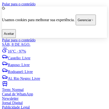
Pular para o conteúdo
Usamos cookies para melhorar sua experiência.
Gerenciar
Aceitar
Pular para o conteúdo
SÁB, 8 DE AGO.
16°C
· 97%
Castello
:
Livre
Raposo
:
Livre
Rodoanel
:
Livre
Al. Rio Negro
:
Livre
Trem:
Normal
Canal de WhatsApp
Newsletter
Jornal Digital
Publicidade Legal