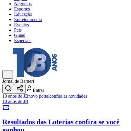
Negócios
Esportes
Educação
Entretenimento
Eventos
Pets
Guias
Especiais
Explore Tudo
Últimas Notícias
Previsão do Tempo
Trânsito e Rotas
Dia a Dia & Lazer
Jornal de Barueri
Transportes
Entrar
Gastronomia
10 anos de JB
novo portal
confira as novidades
Cinema & Shows
10 anos de JB
Jogos
Novo
Para Sua Empresa
Resultados das Loterias
confira se você
Anuncie no Portal
Cadastrar Empresa
ganhou