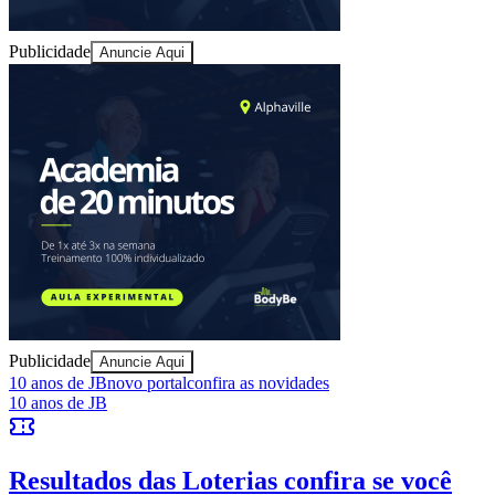
Publicidade
Anuncie Aqui
Ceará
Publicidade
Anuncie Aqui
10 anos de JB
novo portal
confira as novidades
10 anos de JB
Resultados das Loterias
confira se você