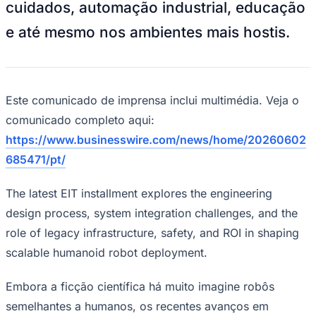
Rocha
Francisco Morato
Taboão da Serra
Embu das Artes
São Roque
cuidados, automação industrial, educação
Para Sua Empresa
e até mesmo nos ambientes mais hostis.
Anuncie Regional
Guia de Empresas
Vagas na Região
Novo
Hub de Negócios
Este comunicado de imprensa inclui multimédia. Veja o
Guia Comercial
Selo Verificado
comunicado completo aqui:
Portal Educacional
Agenda de Vestibulares
https://www.businesswire.com/news/home/20260602
Vagas de Emprego
685471/pt/
Concursos
Panorama Econômico
The latest EIT installment explores the engineering
Panorama Econômico
design process, system integration challenges, and the
role of legacy infrastructure, safety, and ROI in shaping
Para Sua Empresa
scalable humanoid robot deployment.
Anuncie no Portal
Verificar Empresa
Novo
Anunciar Vagas
Novo
Embora a ficção científica há muito imagine robôs
Publicidade Legal
semelhantes a humanos, os recentes avanços em