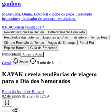
ganhou
Mega-Sena, Quina, Lotofácil e todos os jogos. Resultado
instantâneo, simulador de apostas e estatísticas.
03
/
10
Conferir resultados
Newsletter Bom Dia Barueri
Entretenimento Completo
Resultados das Loterias
Esportes ao Vivo
Trânsito em Tempo Real
Clima e Previsão do Tempo
Vagas de Emprego
Portal Pet
Explore Barueri
Guia de Empresas
Publicidade
Anuncie Aqui
Goiás
Seguir
Geral
5
min de leitura
KAYAK revela tendências de viagem
para o Dia dos Namorados
Redação Jornal de Barueri
02 de junho de 2026 às 12:19