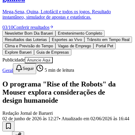
Divulgar Vagas
Novo
Publicidade Legal
Mega-Sena, Quina, Lotofácil e todos os jogos. Resultado
instantâneo, simulador de apostas e estatísticas.
Política
Eleições
03
/
10
Conferir resultados
Esportes
Saúde
Newsletter Bom Dia Barueri
Entretenimento Completo
Segurança
Resultados das Loterias
Esportes ao Vivo
Trânsito em Tempo Real
Cultura
Clima e Previsão do Tempo
Vagas de Emprego
Portal Pet
Meio Ambiente
Explore Barueri
Guia de Empresas
Obras
Publicidade
Anuncie Aqui
Educação
Seguir
Geral
5
min de leitura
Bairros de Barueri
O programa "Rise of the Robots" da
Selecione sua região
Para notícias da sua região
Mouser explora considerações de
Aldeia
Aldeia da Serra
Aldeia de Barueri
Alphaville
Bairro
design humanoide
Jubran
Belval
Bethaville
Boa
Vista
Califórnia
Carapicuíba
Centro
Chácaras Marco
Cidades da
Redação Jornal de Barueri
Região
Cotia
Cruz Preta
Engenho Novo
Fazenda
02 de junho de 2026 às 12:27
• Atualizado em
02/06/2026 às 16:44
Militar
Itapevi
Jandira
Jardim Audir
Jardim Belval
Jardim
Califórnia
Jardim dos Altos
Jardim dos Camargos
Jardim
Esperança
Jardim Graziela
Jardim Iracema
Jardim Itaquiti
Jardim