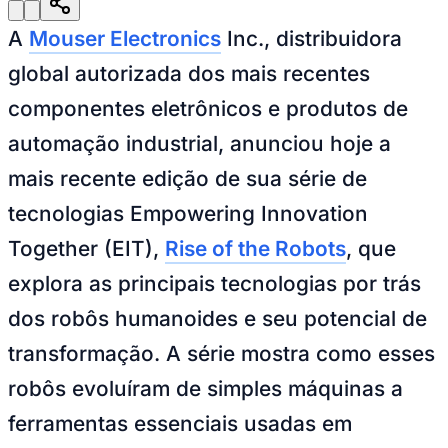
Julio
Jardim Líbano
Jardim Maria Cristina
Jardim Maria Helena
Jardim
Mutinga
Jardim Paraíso
Jardim Paulista
Jardim Reginalice
Jardim São
A
Mouser Electronics
Inc., distribuidora
Luís
Jardim São Pedro
Jardim São Silvestre
Jardim Silveira
Jardim
Tupã
Jardim Tupanci
Mutinga
Nova Aldeinha
Osasco
Parque dos
global autorizada dos mais recentes
Camargos
Parque Imperial
Parque Santa Luzia
Parque Viana
Pirapora
do Bom Jesus
Recanto Phrynéa
Santana de
componentes eletrônicos e produtos de
Parnaíba
Silveira
Tamboré
Vale do Sol
Vila Barros
Vila Boa Vista
Vila
do Conde
Vila Engenho Novo
Vila Márcia
Vila Nossa Sra. da
automação industrial, anunciou hoje a
Escada
Vila Porto
Votupoca
Para Sua Empresa
mais recente edição de sua série de
Anuncie no Portal
tecnologias
Empowering Innovation
Guia de Empresas
Divulgar Vagas
Novo
Together
(EIT),
Rise of the Robots
, que
Publicidade Legal
explora as principais tecnologias por trás
Negócios Regionais
Turismo
dos robôs humanoides e seu potencial de
Segurança Regional
Hospitais Estaduais
transformação. A série mostra como esses
Parques & Represas
robôs evoluíram de simples máquinas a
Cidades da Região
Santana de Parnaíba
Osasco
Carapicuíba
Jandira
Itapevi
Cotia
Pirapora
ferramentas essenciais usadas em
do Bom Jesus
Araçariguama
Cajamar
Caieiras
Franco da