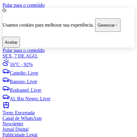
Pular para o conteúdo
Usamos cookies para melhorar sua experiência.
Gerenciar
Aceitar
Pular para o conteúdo
SEX, 7 DE AGO.
16°C
· 92%
Castello
:
Livre
Raposo
:
Livre
Rodoanel
:
Livre
Al. Rio Negro
:
Livre
Trem:
Encerrada
Canal de WhatsApp
Newsletter
Jornal Digital
Publicidade Legal