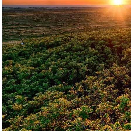
Atlético-MG