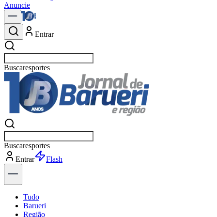
Anuncie
Entrar
Buscar
política
Buscar
política
Entrar
Explorar
Tudo
Barueri
Região