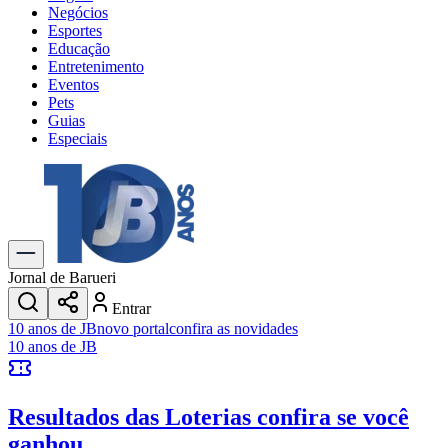
Negócios
Esportes
Educação
Entretenimento
Eventos
Pets
Guias
Especiais
Explore Tudo
Últimas Notícias
Previsão do Tempo
Trânsito e Rotas
Dia a Dia & Lazer
Jornal de Barueri
Transportes
Entrar
Gastronomia
10 anos de JB
novo portal
confira as novidades
Cinema & Shows
10 anos de JB
Jogos
Novo
Para Sua Empresa
Resultados das Loterias
confira se você
Anuncie no Portal
Cadastrar Empresa
ganhou