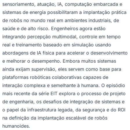
NBA
sensoriamento, atuação, IA, computação embarcada e
NFL
sistemas de energia possibilitaram a implantação prática
Fórmula 1
UFC
de robôs no mundo real em ambientes industriais, de
Tênis (ATP)
saúde e de alto risco. Engenheiros agora estão
MLB
NHL
integrando percepção multimodal, controle em tempo
Atletismo
Vôlei
real e treinamento baseado em simulação usando
NBB
abordagens de IA física para acelerar o desenvolvimento
Competições de Futebol
e melhorar o desempenho. Embora muitos sistemas
ainda exijam supervisão, eles servem como base para
Brasileirão Série A
Brasileirão Série B
plataformas robóticas colaborativas capazes de
Paulistão
Copa do Brasil
interação complexa e semelhante à humana. O episódio
Libertadores
mais recente da série EIT explora o processo de projeto
Sul-Americana
Copa América
de engenharia, os desafios de integração de sistemas e
Champions League
o papel da infraestrutura legada, da segurança e do ROI
Premier League
La Liga
na definição da implantação escalável de robôs
Bundesliga
humanoides.
Mundial 2026