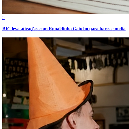
5
BIC leva ativações com Ronaldinho Gaúcho para bares e mídia
Vitória