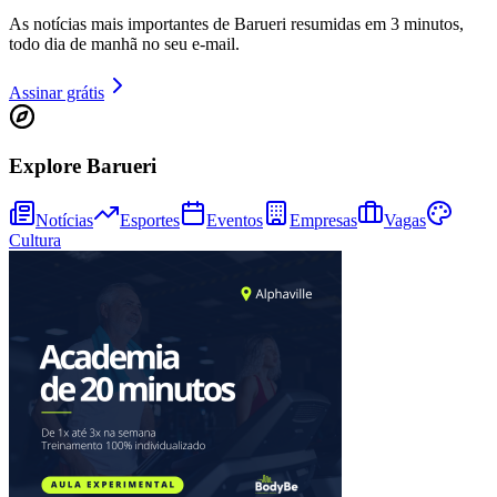
As notícias mais importantes de Barueri resumidas em 3 minutos,
todo dia de manhã no seu e-mail.
Assinar grátis
Juventude
Explore Barueri
Notícias
Esportes
Eventos
Empresas
Vagas
Cultura