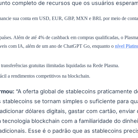
junto completo de recursos que os usuários esper
 financie sua conta em USD, EUR, GBP, MXN e BRL por meio de contas 
aíses. Além de até 4% de cashback em compras qualificadas, o Plasm
íveis com IA, além de um ano de ChatGPT Go, enquanto o
nível Plati
ransferências gratuitas ilimitadas liquidadas na Rede Plasma.
ácil a rendimentos competitivos na blockchain.
irmou:
“A oferta global de stablecoins praticamente 
stablecoins se tornam simples o suficiente para qu
dicionar dólares digitais, gastar com cartão, envia
 tecnologia blockchain com a familiaridade do dinhe
tradicionais. Esse é o padrão que as stablecoins pre