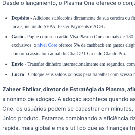
Desde o lançamento, o Plasma One oferece o con
Panorama Econômico
Para Sua Empresa
Depósito
- Adicione stablecoins diretamente da sua carteira ou
Anuncie no Portal
locais, incluindo SEPA, Faster Payments e ACH.
Verificar Empresa
Novo
Gasto
- Pague com seu cartão Visa Plasma One em mais de 180 p
Anunciar Vagas
Novo
Publicidade Legal
exclusivos: o
nível Core
oferece 5% de cashback em gastos eleg
NBA
com uma assinatura anual do ChatGPT Go e do Claude Pro.
NFL
Fórmula 1
Envio
- Transfira dinheiro internacionalmente em segundos, com t
UFC
Lucro
- Coloque seus saldos ociosos para trabalhar com acesso f
Tênis (ATP)
MLB
NHL
Zaheer Ebtikar, diretor de Estratégia da Plasma, af
Atletismo
Vôlei
sinônimo de adoção. A adoção acontece quando as 
NBB
One, os usuários podem se cadastrar em minutos, a
Competições de Futebol
único produto. Estamos combinando a eficiência da
Brasileirão Série A
rápida, mais global e mais útil do que as finanças 
Brasileirão Série B
Paulistão