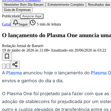
Política
Newsletter Bom Dia Barueri
Entretenimento Completo
Resultados das 
Eleições
Guia de Empresas
Esportes
Saúde
Publicidade
Anuncie Aqui
Segurança
Geral
5
min de leitura
Seguir
Cultura
Meio Ambiente
Obras
O lançamento do Plasma One anuncia uma n
Educação
Redação Jornal de Barueri
Bairros de Barueri
19 de junho de 2026 às 21:08
• Atualizado em
20/06/2026 às 03:22
Selecione sua região
Para notícias da sua região
Aldeia
Aldeia da Serra
Aldeia de Barueri
Alphaville
Bairro Jubran
Belva
A
Plasma
anunciou hoje o lançamento do
Plasma 
Militar
Itapevi
Jandira
Jardim Audir
Jardim Belval
Jardim Califórnia
Jard
Cristina
Jardim Maria Helena
Jardim Mutinga
Jardim Paraíso
Jardim Pau
envios e ganhos do dia a dia.
Aldeinha
Osasco
Parque dos Camargos
Parque Imperial
Parque Santa L
Conde
Vila Engenho Novo
Vila Márcia
Vila Nossa Sra. da Escada
Vila
Para Sua Empresa
O Plasma One foi projetado para fazer com que as st
Anuncie no Portal
adoção de stablecoins foi prejudicada por um sis
Guia de Empresas
outro e custos elevados de transferência entre os 
Divulgar Vagas
Novo