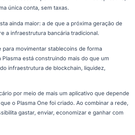
ma única conta, sem taxas.
ta ainda maior: a de que a próxima geração de
 a infraestrutura bancária tradicional.
e para movimentar stablecoins de forma
Morato
Taboão da Serra
Embu das Artes
São Roque
, a Plasma está construindo mais do que um
do infraestrutura de blockchain, liquidez,
ancário por meio de mais um aplicativo que depende
o que o Plasma One foi criado. Ao combinar a rede,
ibilita gastar, enviar, economizar e ganhar com