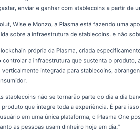
star, enviar e ganhar com stablecoins a partir de u
olut, Wise e Monzo, a Plasma está fazendo uma apos
a sobre a infraestrutura de stablecoins, e não sobre
lockchain própria da Plasma, criada especificament
do Bom Jesus
Araçariguama
Cajamar
Caieiras
Franco da Rocha
Francisco 
Ao controlar a infraestrutura que sustenta o produto
ra verticalmente integrada para stablecoins, abrangen
onsumidor.
As stablecoins não se tornarão parte do dia a dia b
m produto que integre toda a experiência. É para iss
 usuário em uma única plataforma, o Plasma One poss
quanto as pessoas usam dinheiro hoje em dia.”