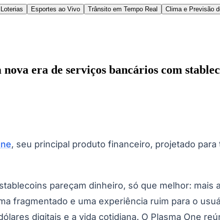
Loterias
Esportes ao Vivo
Trânsito em Tempo Real
Clima e Previsão 
ova era de serviços bancários com stablec
l
Bethaville
Boa Vista
Califórnia
Carapicuíba
Centro
Chácaras Marco
Cida
One
, seu principal produto financeiro, projetado para t
im dos Altos
Jardim dos Camargos
Jardim Esperança
Jardim Graziela
Jard
lista
Jardim Reginalice
Jardim São Luís
Jardim São Pedro
Jardim São Sil
uzia
Parque Viana
Pirapora do Bom Jesus
Recanto Phrynéa
Santana de P
 Porto
Votupoca
ablecoins pareçam dinheiro, só que melhor: mais aces
tema fragmentado e uma experiência ruim para o usu
dólares digitais e a vida cotidiana. O Plasma One re