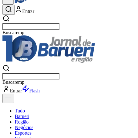
Entrar
Buscar
esportes
Buscar
esportes
Entrar
Flash
Tudo
Barueri
Região
Negócios
Esportes