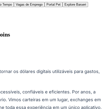
do Tempo
Vagas de Emprego
Portal Pet
Explore Barueri
oins
des da Região
Cotia
Cruz Preta
Engenho Novo
Fazenda
ornar os dólares digitais utilizáveis ​​para gastos,
im Iracema
Jardim Itaquiti
Jardim Julio
Jardim Líbano
Jardim Maria
vestre
Jardim Silveira
Jardim Tupã
Jardim Tupanci
Mutinga
Nova
arnaíba
Silveira
Tamboré
Vale do Sol
Vila Barros
Vila Boa Vista
Vila do
síveis, confiáveis ​​e eficientes. Por anos, a
ário. Vimos carteiras em um lugar, exchanges em
úne toda essa experiência em um único aplicativo,