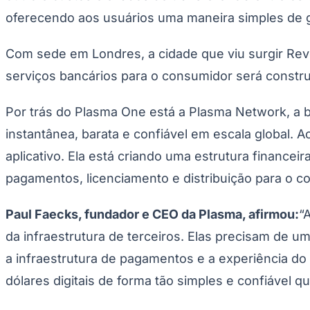
Publicidade Legal
oferecendo aos usuários uma maneira simples de ga
Negócios Regionais
Turismo
Com sede em Londres, a cidade que viu surgir Rev
Segurança Regional
Hospitais Estaduais
serviços bancários para o consumidor será construíd
Parques & Represas
Cidades da Região
Por trás do Plasma One está a Plasma Network, a b
Santana de Parnaíba
Osasco
Carapicuíba
Jandira
Itapevi
Cotia
Pirapora 
Para Sua Empresa
instantânea, barata e confiável em escala global. 
Anuncie Regional
aplicativo. Ela está criando uma estrutura financei
Guia de Empresas
pagamentos, licenciamento e distribuição para o c
Vagas na Região
Novo
Hub de Negócios
Paul Faecks, fundador e CEO da Plasma, afirmou:
“
Guia Comercial
Selo Verificado
da infraestrutura de terceiros. Elas precisam de u
Portal Educacional
Agenda de Vestibulares
a infraestrutura de pagamentos e a experiência do
Vagas de Emprego
Concursos
dólares digitais de forma tão simples e confiável 
Panorama Econômico