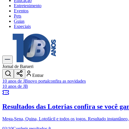
Educação
Entretenimento
Eventos
Pets
Guias
Especiais
Explore Tudo
Últimas Notícias
Previsão do Tempo
Trânsito e Rotas
Dia a Dia & Lazer
Jornal de Barueri
Transportes
Entrar
Gastronomia
10 anos de JB
novo portal
confira as novidades
Cinema & Shows
10 anos de JB
Jogos
Novo
Para Sua Empresa
Resultados das Loterias
confira se você ga
Anuncie no Portal
Cadastrar Empresa
Divulgar Vagas
Novo
Mega-Sena, Quina, Lotofácil e todos os jogos. Resultado instantâneo, s
Publicidade Legal
03
/
10
Conferir resultados