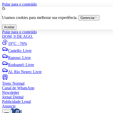
Pular para o conteúdo
Usamos cookies para melhorar sua experiência.
Gerenciar
Aceitar
Pular para o conteúdo
DOM, 9 DE AGO.
19°C
· 76%
Castello
:
Livre
Raposo
:
Livre
Rodoanel
:
Livre
Al. Rio Negro
:
Livre
Trem:
Normal
Canal de WhatsApp
Newsletter
Jornal Digital
Publicidade Legal
Anuncie