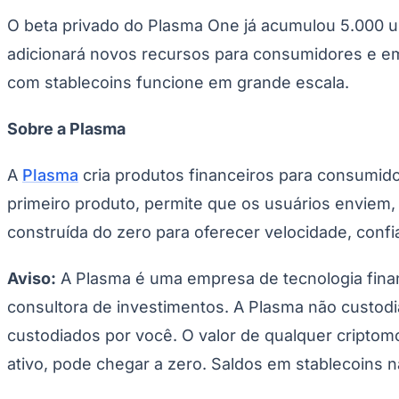
Copa do Brasil
O beta privado do Plasma One já acumulou 5.000 
Libertadores
Sul-Americana
adicionará novos recursos para consumidores e em
Copa América
Champions League
com stablecoins funcione em grande escala.
Premier League
La Liga
Bundesliga
Sobre a Plasma
Mundial 2026
Times - Ir direto
A
Plasma
cria produtos financeiros para consumid
primeiro produto, permite que os usuários enviem
construída do zero para oferecer velocidade, confia
Aviso:
A Plasma é uma empresa de tecnologia finan
consultora de investimentos. A Plasma não custodi
custodiados por você. O valor de qualquer criptomo
ativo, pode chegar a zero. Saldos em stablecoins 