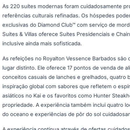
Panorama Econômico
As 220 suítes modernas foram cuidadosamente projet
referências culturais refinadas. Os hóspedes pode
Para Sua Empresa
exclusivas do Diamond Club™ com serviço de mordo
Anuncie no Portal
Verificar Empresa
Novo
Suites & Villas oferece Suítes Presidenciais e Cha
Anunciar Vagas
Novo
Publicidade Legal
inclusive ainda mais sofisticada.
NBA
NFL
As refeições no Royalton Vessence Barbados são c
Fórmula 1
UFC
lugar distinto. Ele oferece 17 pontos de venda de a
Tênis (ATP)
conceitos casuais de lanches e grelhados, quatro 
MLB
NHL
inspiração global com sabores que refletem o espíri
Atletismo
Vôlei
asiáticos no Kai e os favoritos como Hunter Steakho
NBB
propriedade. A experiência também inclui quatro l
Competições de Futebol
do oceano e experiências de pôr do sol cuidadosam
Brasileirão Série A
Brasileirão Série B
Paulistão
A experiência continua através de ofertas cuidad