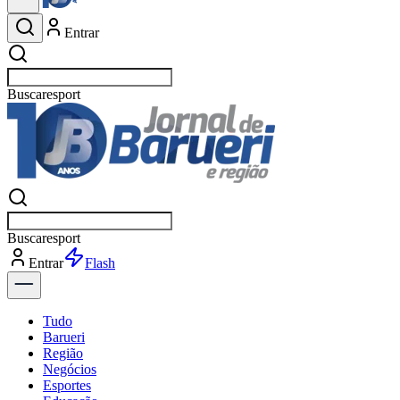
Entrar
Buscar
esportes
Buscar
esportes
Entrar
Flash
Tudo
Barueri
Região
Negócios
Esportes