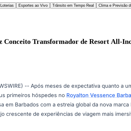
Loterias
Esportes ao Vivo
Trânsito em Tempo Real
Clima e Previsão 
 Conceito Transformador de Resort All-Inc
l
Bethaville
Boa Vista
Califórnia
Carapicuíba
Centro
Chácaras Marco
Cida
WSWIRE) -- Após meses de expectativa quanto a um
im dos Altos
Jardim dos Camargos
Jardim Esperança
Jardim Graziela
Jard
lista
Jardim Reginalice
Jardim São Luís
Jardim São Pedro
Jardim São Sil
eus primeiros hóspedes no
Royalton Vessence Barbad
uzia
Parque Viana
Pirapora do Bom Jesus
Recanto Phrynéa
Santana de P
 Porto
Votupoca
sa em Barbados com a estreia global da nova marca 
ejo crescente de experiências de viagem mais imer