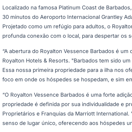
Publicidade Legal
Localizado na famosa Platinum Coast de Barbados, a
Negócios Regionais
30 minutos do Aeroporto Internacional Grantley Ad
Turismo
Segurança Regional
Projetado como um refúgio para adultos, o Royalto
Hospitais Estaduais
Parques & Represas
profunda conexão com o local, para despertar os s
Cidades da Região
Santana de Parnaíba
Osasco
Carapicuíba
Jandira
Itapevi
Cotia
Pirapora 
“A abertura do Royalton Vessence Barbados é um do
Para Sua Empresa
Royalton Hotels & Resorts. "Barbados tem sido um 
Anuncie Regional
Essa nossa primeira propriedade para a ilha nos o
Guia de Empresas
Vagas na Região
Novo
foco em onde os hóspedes se hospedam, e sim em 
Hub de Negócios
Guia Comercial
“O Royalton Vessence Barbados é uma forte adição
Selo Verificado
Portal Educacional
propriedade é definida por sua individualidade e p
Agenda de Vestibulares
Vagas de Emprego
Proprietários e Franquias da Marriott Internationa
Concursos
senso de lugar único, oferecendo aos hóspedes uma
Panorama Econômico