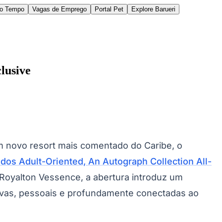
do Tempo
Vagas de Emprego
Portal Pet
Explore Barueri
lusive
des da Região
Cotia
Cruz Preta
Engenho Novo
Fazenda
 novo resort mais comentado do Caribe, o
im Iracema
Jardim Itaquiti
Jardim Julio
Jardim Líbano
Jardim Maria
vestre
Jardim Silveira
Jardim Tupã
Jardim Tupanci
Mutinga
Nova
os Adult-Oriented, An Autograph Collection All-
arnaíba
Silveira
Tamboré
Vale do Sol
Vila Barros
Vila Boa Vista
Vila do
Royalton Vessence, a abertura introduz um
sivas, pessoais e profundamente conectadas ao