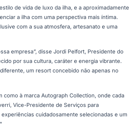
stilo de vida de luxo da ilha, e a aproximadamente
enciar a ilha com uma perspectiva mais íntima.
clusive com a sua atmosfera, artesanato e uma
Morato
Taboão da Serra
Embu das Artes
São Roque
sa empresa”, disse Jordi Pelfort, Presidente do
do por sua cultura, caráter e energia vibrante.
e diferente, um resort concebido não apenas no
em como à marca Autograph Collection, onde cada
erri, Vice-Presidente de Serviços para
suas experiências cuidadosamente selecionadas e um
"