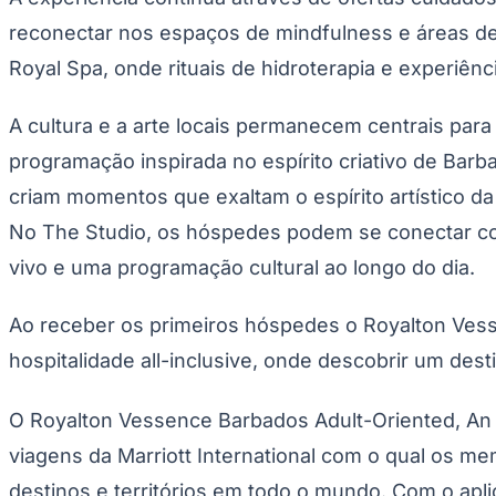
Copa do Brasil
reconectar nos espaços de mindfulness e áreas de
Libertadores
Sul-Americana
Royal Spa, onde rituais de hidroterapia e experiên
Copa América
Champions League
Premier League
A cultura e a arte locais permanecem centrais pa
La Liga
Bundesliga
programação inspirada no espírito criativo de Barb
Mundial 2026
criam momentos que exaltam o espírito artístico d
Times - Ir direto
No The Studio, os hóspedes podem se conectar com a
vivo e uma programação cultural ao longo do dia.
Ao receber os primeiros hóspedes o Royalton Vesse
hospitalidade all-inclusive, onde descobrir um dest
O Royalton Vessence Barbados Adult-Oriented, An A
viagens da Marriott International com o qual os 
destinos e territórios em todo o mundo. Com o apl