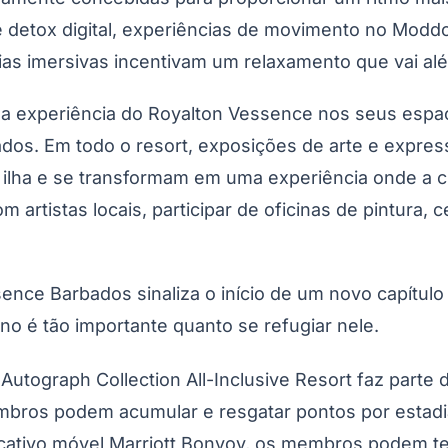
 detox digital, experiências de movimento no Moddo
cias imersivas incentivam um relaxamento que vai alé
ra a experiência do Royalton Vessence nos seus es
ados. Em todo o resort, exposições de arte e expre
a ilha e se transformam em uma experiência onde a c
rtistas locais, participar de oficinas de pintura, c
nce Barbados sinaliza o início de um novo capítulo
ino é tão importante quanto se refugiar nele.
utograph Collection All-Inclusive Resort faz parte 
membros podem acumular e resgatar pontos por estad
icativo móvel Marriott Bonvoy, os membros podem t