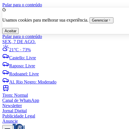
Pular para o conteúdo
Usamos cookies para melhorar sua experiência.
Gerenciar
Aceitar
Pular para o conteúdo
SEX, 7 DE AGO.
21°C
· 73%
Castello
:
Livre
Raposo
:
Livre
Rodoanel
:
Livre
Al. Rio Negro
:
Moderado
Trem:
Normal
Canal de WhatsApp
Newsletter
Jornal Digital
Publicidade Legal
Anuncie