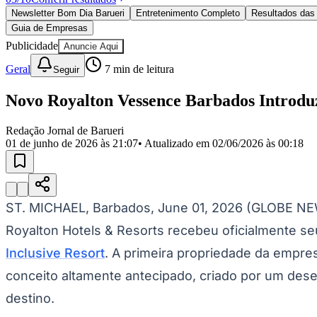
Política
Newsletter Bom Dia Barueri
Entretenimento Completo
Resultados das 
Eleições
Guia de Empresas
Esportes
Saúde
Publicidade
Anuncie Aqui
Segurança
Geral
7
min de leitura
Seguir
Cultura
Meio Ambiente
Obras
Novo Royalton Vessence Barbados Introduz
Educação
Redação Jornal de Barueri
Bairros de Barueri
01 de junho de 2026 às 21:07
• Atualizado em
02/06/2026 às 00:18
Selecione sua região
Para notícias da sua região
Aldeia
Aldeia da Serra
Aldeia de Barueri
Alphaville
Bairro Jubran
Belva
ST. MICHAEL, Barbados, June 01, 2026 (GLOBE NE
Militar
Itapevi
Jandira
Jardim Audir
Jardim Belval
Jardim Califórnia
Jard
Cristina
Jardim Maria Helena
Jardim Mutinga
Jardim Paraíso
Jardim Pau
Royalton Hotels & Resorts recebeu oficialmente s
Aldeinha
Osasco
Parque dos Camargos
Parque Imperial
Parque Santa L
Conde
Vila Engenho Novo
Vila Márcia
Vila Nossa Sra. da Escada
Vila
Inclusive Resort
. A primeira propriedade da empre
Para Sua Empresa
conceito altamente antecipado, criado por um des
Anuncie no Portal
destino.
Guia de Empresas
Divulgar Vagas
Novo