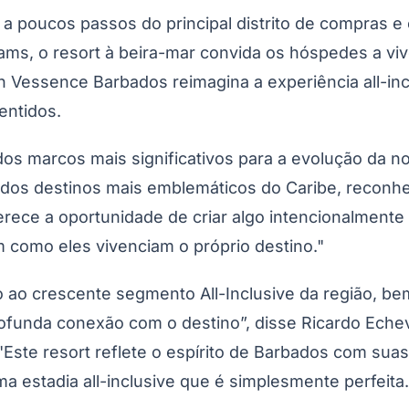
 poucos passos do principal distrito de compras e e
ams, o resort à beira-mar convida os hóspedes a viv
n Vessence Barbados reimagina a experiência all-in
entidos.
do Bom Jesus
Araçariguama
Cajamar
Caieiras
Franco da Rocha
Francisco 
s marcos mais significativos para a evolução da nos
dos destinos mais emblemáticos do Caribe, reconheci
ferece a oportunidade de criar algo intencionalment
como eles vivenciam o próprio destino."
 ao crescente segmento All-Inclusive da região, b
rofunda conexão com o destino”, disse Ricardo Echev
l. "Este resort reflete o espírito de Barbados com 
 estadia all-inclusive que é simplesmente perfeita.