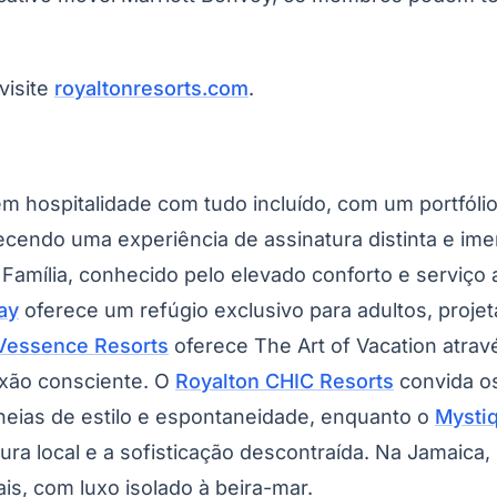
visite
royaltonresorts.com
.
m hospitalidade com tudo incluído, com um portfóli
cendo uma experiência de assinatura distinta e imer
Corinthians
Família
, conhecido pelo elevado conforto e serviço 
ay
oferece um refúgio exclusivo para adultos, proj
Vessence Resorts
oferece
The Art of Vacation
atrav
exão consciente. O
Royalton CHIC Resorts
convida o
cheias de estilo e espontaneidade, enquanto o
Mysti
ura local e a sofisticação descontraída. Na Jamaica,
s, com luxo isolado à beira-mar.