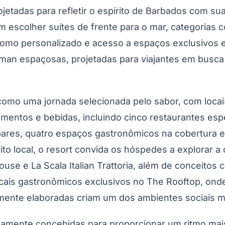
adas para refletir o espírito de Barbados com suas 
m escolher suítes de frente para o mar, categorias
mo personalizado e acesso a espaços exclusivos em
irman espaçosas, projetadas para viajantes em busca 
omo uma jornada selecionada pelo sabor, com locais
limentos e bebidas, incluindo cinco restaurantes espe
bares, quatro espaços gastronômicos na cobertura e 
to local, o resort convida os hóspedes a explorar a 
use e La Scala Italian Trattoria, além de conceitos 
ocais gastronômicos exclusivos no The Rooftop, onde
ente elaboradas criam um dos ambientes sociais mai
osamente concebidas para proporcionar um ritmo ma