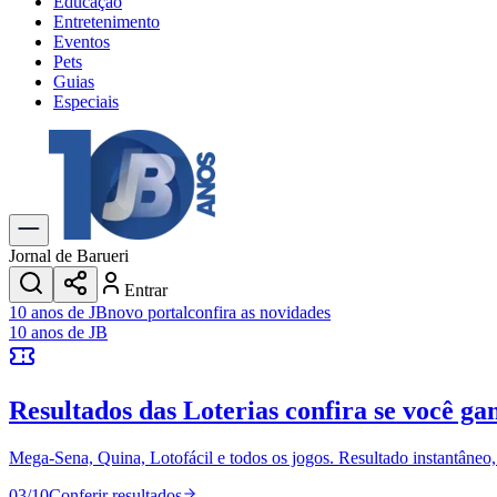
Educação
Entretenimento
Eventos
Pets
Guias
Especiais
Explore Tudo
Últimas Notícias
Previsão do Tempo
Trânsito e Rotas
Dia a Dia & Lazer
Jornal de Barueri
Transportes
Entrar
Gastronomia
10 anos de JB
novo portal
confira as novidades
Cinema & Shows
10 anos de JB
Jogos
Novo
Para Sua Empresa
Resultados das Loterias
confira se você ga
Anuncie no Portal
Cadastrar Empresa
Divulgar Vagas
Novo
Mega-Sena, Quina, Lotofácil e todos os jogos. Resultado instantâneo, s
Publicidade Legal
03
/
10
Conferir resultados