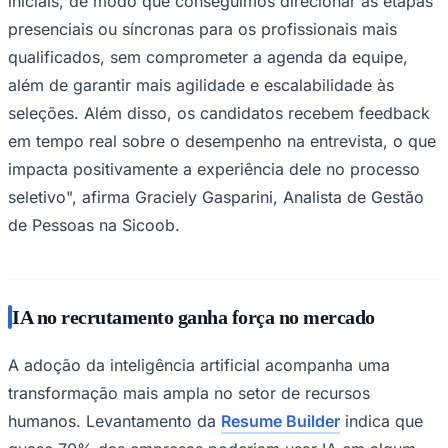
iniciais, de modo que conseguimos direcionar as etapas
NBA
NFL
presenciais ou síncronas para os profissionais mais
Fórmula 1
qualificados, sem comprometer a agenda da equipe,
UFC
Tênis (ATP)
além de garantir mais agilidade e escalabilidade às
MLB
seleções. Além disso, os candidatos recebem feedback
NHL
Atletismo
em tempo real sobre o desempenho na entrevista, o que
Vôlei
impacta positivamente a experiência dele no processo
NBB
seletivo", afirma Graciely Gasparini, Analista de Gestão
Competições de Futebol
de Pessoas na Sicoob.
Brasileirão Série A
Brasileirão Série B
Paulistão
Copa do Brasil
Libertadores
IA no recrutamento ganha força no mercado
Sul-Americana
Copa América
A adoção da inteligência artificial acompanha uma
Champions League
Premier League
transformação mais ampla no setor de recursos
La Liga
Bundesliga
humanos. Levantamento da
Resume Builder
indica que
Mundial 2026