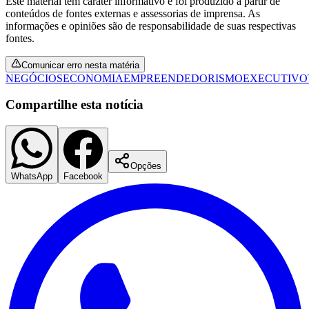
Este material tem caráter informativo e foi produzido a partir de
Fluminense
conteúdos de fontes externas e assessorias de imprensa. As
informações e opiniões são de responsabilidade de suas respectivas
fontes.
Comunicar erro nesta matéria
NEGÓCIOS
ECONOMIA
EMPREENDEDORISMO
EXECUTIVO
Compartilhe esta notícia
Opções
WhatsApp
Facebook