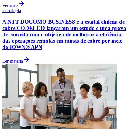
Ver mais
tecnologia
A NTT DOCOMO BUSINESS e a estatal chilena de
cobre CODELCO lançaram um estudo e uma prova
de conceito com o objetivo de melhorar a eficiência
das operações remotas em minas de cobre por meio
do IOWN® APN
Ler matéria
Grêmio