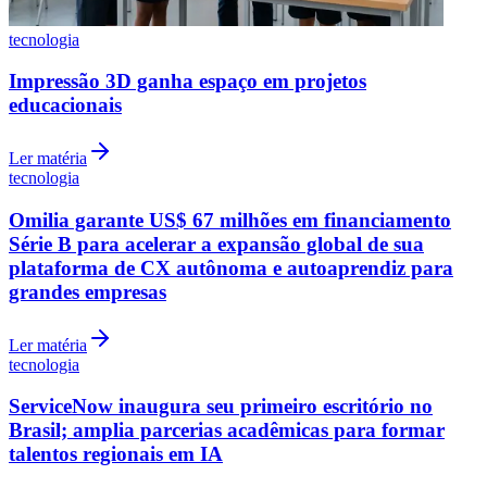
tecnologia
Impressão 3D ganha espaço em projetos
educacionais
Ler matéria
tecnologia
Omilia garante US$ 67 milhões em financiamento
Série B para acelerar a expansão global de sua
plataforma de CX autônoma e autoaprendiz para
grandes empresas
Internacional
Ler matéria
tecnologia
ServiceNow inaugura seu primeiro escritório no
Brasil; amplia parcerias acadêmicas para formar
talentos regionais em IA