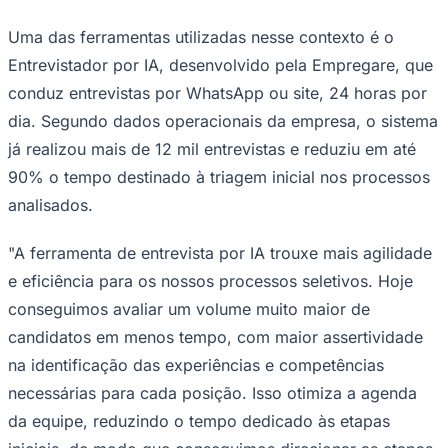
Rocha
Francisco Morato
Taboão da Serra
Embu das Artes
São Roque
Para Sua Empresa
Uma das ferramentas utilizadas nesse contexto é o
Anuncie Regional
Entrevistador por IA, desenvolvido pela Empregare, que
Guia de Empresas
Vagas na Região
Novo
conduz entrevistas por WhatsApp ou site, 24 horas por
dia. Segundo dados operacionais da empresa, o sistema
Hub de Negócios
Guia Comercial
já realizou mais de 12 mil entrevistas e reduziu em até
Selo Verificado
90% o tempo destinado à triagem inicial nos processos
Portal Educacional
Agenda de Vestibulares
analisados.
Vagas de Emprego
Concursos
"A ferramenta de entrevista por IA trouxe mais agilidade
Panorama Econômico
e eficiência para os nossos processos seletivos. Hoje
Panorama Econômico
conseguimos avaliar um volume muito maior de
Para Sua Empresa
candidatos em menos tempo, com maior assertividade
na identificação das experiências e competências
Anuncie no Portal
Verificar Empresa
Novo
necessárias para cada posição. Isso otimiza a agenda
Anunciar Vagas
Novo
da equipe, reduzindo o tempo dedicado às etapas
Publicidade Legal