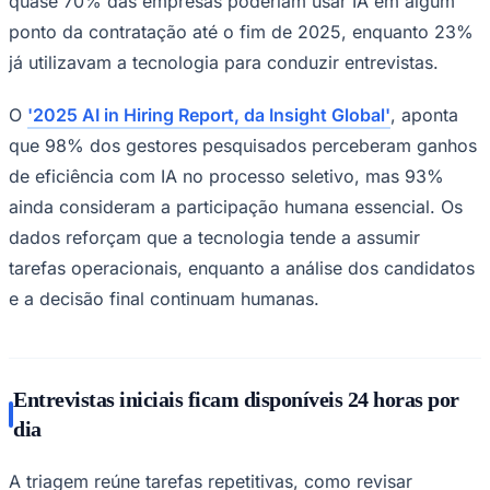
quase 70% das empresas poderiam usar IA em algum
Times - Ir direto
ponto da contratação até o fim de 2025, enquanto 23%
já utilizavam a tecnologia para conduzir entrevistas.
O
'2025 AI in Hiring Report, da Insight Global'
, aponta
que 98% dos gestores pesquisados perceberam ganhos
de eficiência com IA no processo seletivo, mas 93%
ainda consideram a participação humana essencial. Os
dados reforçam que a tecnologia tende a assumir
tarefas operacionais, enquanto a análise dos candidatos
e a decisão final continuam humanas.
Entrevistas iniciais ficam disponíveis 24 horas por
dia
A triagem reúne tarefas repetitivas, como revisar