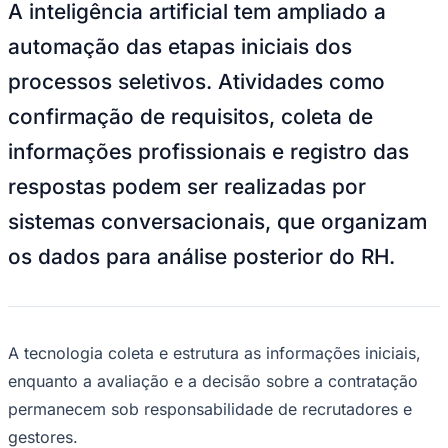
Julio
Jardim Líbano
Jardim Maria Cristina
Jardim Maria Helena
Jardim
A inteligência artificial tem ampliado a
Mutinga
Jardim Paraíso
Jardim Paulista
Jardim Reginalice
Jardim São
Luís
Jardim São Pedro
Jardim São Silvestre
Jardim Silveira
Jardim
automação das etapas iniciais dos
Tupã
Jardim Tupanci
Mutinga
Nova Aldeinha
Osasco
Parque dos
processos seletivos. Atividades como
Camargos
Parque Imperial
Parque Santa Luzia
Parque Viana
Pirapora
do Bom Jesus
Recanto Phrynéa
Santana de
confirmação de requisitos, coleta de
Parnaíba
Silveira
Tamboré
Vale do Sol
Vila Barros
Vila Boa Vista
Vila
do Conde
Vila Engenho Novo
Vila Márcia
Vila Nossa Sra. da
informações profissionais e registro das
Escada
Vila Porto
Votupoca
Para Sua Empresa
respostas podem ser realizadas por
Anuncie no Portal
sistemas conversacionais, que organizam
Guia de Empresas
Divulgar Vagas
Novo
os dados para análise posterior do RH.
Publicidade Legal
Negócios Regionais
Turismo
Segurança Regional
Hospitais Estaduais
A tecnologia coleta e estrutura as informações iniciais,
Parques & Represas
enquanto a avaliação e a decisão sobre a contratação
Cidades da Região
permanecem sob responsabilidade de recrutadores e
Santana de Parnaíba
Osasco
Carapicuíba
Jandira
Itapevi
Cotia
Pirapora
do Bom Jesus
Araçariguama
Cajamar
Caieiras
Franco da
gestores.