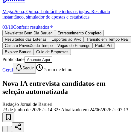
Divulgar Vagas
Novo
Publicidade Legal
Mega-Sena, Quina, Lotofácil e todos os jogos. Resultado
instantâneo, simulador de apostas e estatísticas.
Política
Eleições
03
/
10
Conferir resultados
Esportes
Saúde
Newsletter Bom Dia Barueri
Entretenimento Completo
Segurança
Resultados das Loterias
Esportes ao Vivo
Trânsito em Tempo Real
Cultura
Clima e Previsão do Tempo
Vagas de Emprego
Portal Pet
Meio Ambiente
Explore Barueri
Guia de Empresas
Obras
Publicidade
Anuncie Aqui
Educação
Seguir
Geral
5
min de leitura
Bairros de Barueri
Nova IA entrevista candidatos em
Selecione sua região
Para notícias da sua região
seleção automatizada
Aldeia
Aldeia da Serra
Aldeia de Barueri
Alphaville
Bairro
Jubran
Belval
Bethaville
Boa
Redação Jornal de Barueri
Vista
Califórnia
Carapicuíba
Centro
Chácaras Marco
Cidades da
23 de junho de 2026 às 14:32
• Atualizado em
24/06/2026 às 07:13
Região
Cotia
Cruz Preta
Engenho Novo
Fazenda
Militar
Itapevi
Jandira
Jardim Audir
Jardim Belval
Jardim
Califórnia
Jardim dos Altos
Jardim dos Camargos
Jardim
Esperança
Jardim Graziela
Jardim Iracema
Jardim Itaquiti
Jardim