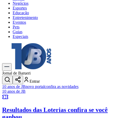
Negócios
Esportes
Educação
Entretenimento
Eventos
Pets
Guias
Especiais
Explore Tudo
Últimas Notícias
Previsão do Tempo
Trânsito e Rotas
Dia a Dia & Lazer
Jornal de Barueri
Transportes
Entrar
Gastronomia
10 anos de JB
novo portal
confira as novidades
Cinema & Shows
10 anos de JB
Jogos
Novo
Para Sua Empresa
Resultados das Loterias
confira se você
Anuncie no Portal
Cadastrar Empresa
ganhou