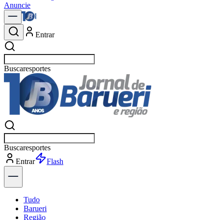
Anuncie
Entrar
Buscar
política
Buscar
política
Entrar
Explorar
Tudo
Barueri
Região