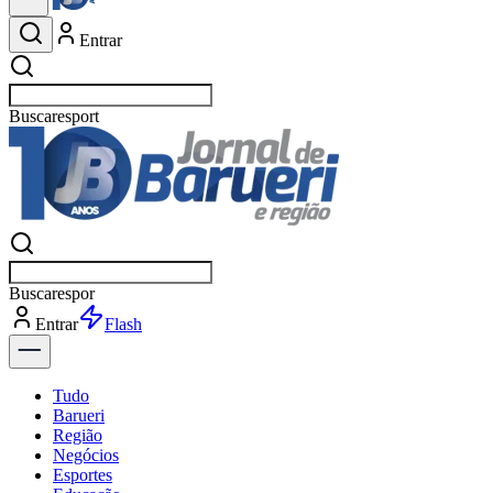
Entrar
Buscar
esportes
Buscar
esportes
Entrar
Flash
Tudo
Barueri
Região
Negócios
Esportes