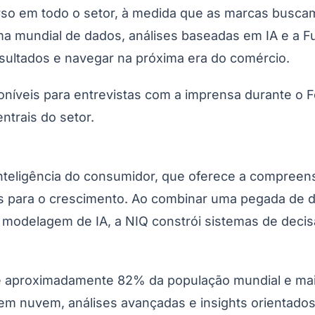
so em todo o setor, à medida que as marcas buscam
ma mundial de dados, análises baseadas em IA e a 
sultados e navegar na próxima era do comércio.
oníveis para entrevistas com a imprensa durante o Fe
trais do setor.
Corinthians
inteligência do consumidor, que oferece a compree
 para o crescimento. Ao combinar uma pegada de da
modelagem de IA, a NIQ constrói sistemas de deci
 aproximadamente 82% da população mundial e mais 
m nuvem, análises avançadas e insights orientados 