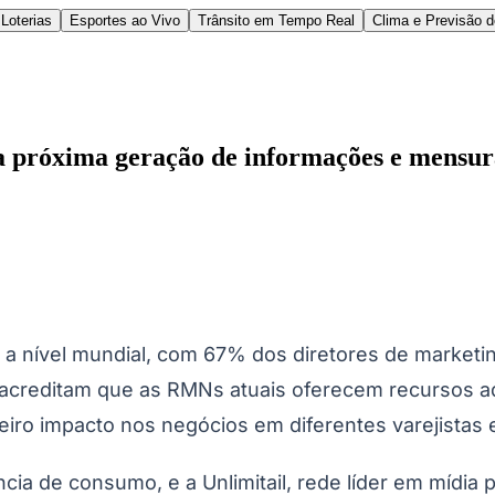
Loterias
Esportes ao Vivo
Trânsito em Tempo Real
Clima e Previsão 
a próxima geração de informações e mensur
l
Bethaville
Boa Vista
Califórnia
Carapicuíba
Centro
Chácaras Marco
Cida
im dos Altos
Jardim dos Camargos
Jardim Esperança
Jardim Graziela
Jard
lista
Jardim Reginalice
Jardim São Luís
Jardim São Pedro
Jardim São Sil
 a nível mundial, com 67% dos diretores de market
uzia
Parque Viana
Pirapora do Bom Jesus
Recanto Phrynéa
Santana de P
creditam que as RMNs atuais oferecem recursos a
 Porto
Votupoca
eiro impacto nos negócios em diferentes varejistas
ncia de consumo, e a Unlimitail, rede líder em mídi