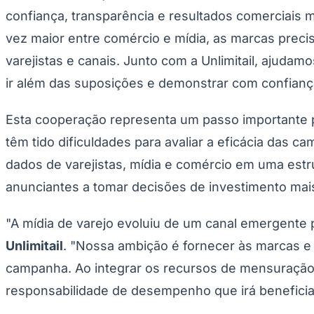
Copa do Brasil
confiança, transparência e resultados comerciais 
Libertadores
Sul-Americana
vez maior entre comércio e mídia, as marcas pre
Copa América
Champions League
varejistas e canais. Junto com a Unlimitail, ajud
Premier League
ir além das suposições e demonstrar com confianç
La Liga
Bundesliga
Mundial 2026
Esta cooperação representa um passo importante p
Times - Ir direto
têm tido dificuldades para avaliar a eficácia das 
dados de varejistas, mídia e comércio em uma estr
anunciantes a tomar decisões de investimento mais
"A mídia de varejo evoluiu de um canal emergente 
Unlimitail
. "Nossa ambição é fornecer às marcas e 
campanha. Ao integrar os recursos de mensuração c
responsabilidade de desempenho que irá beneficiar