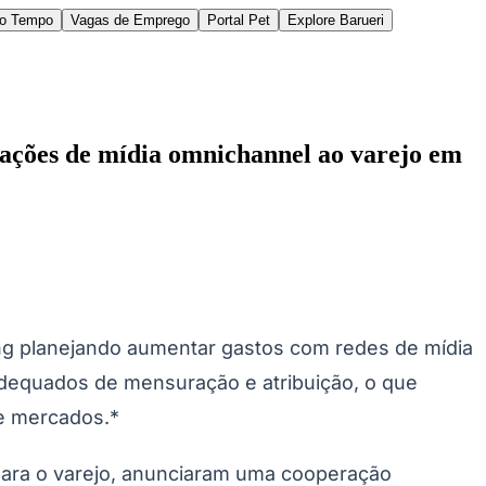
do Tempo
Vagas de Emprego
Portal Pet
Explore Barueri
ações de mídia omnichannel ao varejo em
des da Região
Cotia
Cruz Preta
Engenho Novo
Fazenda
im Iracema
Jardim Itaquiti
Jardim Julio
Jardim Líbano
Jardim Maria
vestre
Jardim Silveira
Jardim Tupã
Jardim Tupanci
Mutinga
Nova
ing planejando aumentar gastos com redes de mídia
arnaíba
Silveira
Tamboré
Vale do Sol
Vila Barros
Vila Boa Vista
Vila do
dequados de mensuração e atribuição, o que
 e mercados.*
a para o varejo, anunciaram uma cooperação