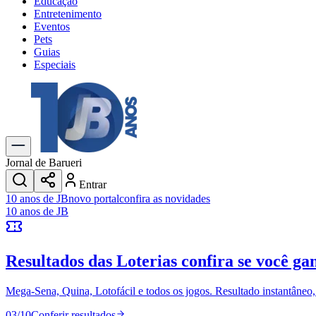
Educação
Entretenimento
Eventos
Pets
Guias
Especiais
Explore Tudo
Últimas Notícias
Previsão do Tempo
Trânsito e Rotas
Dia a Dia & Lazer
Jornal de Barueri
Transportes
Entrar
Gastronomia
10 anos de JB
novo portal
confira as novidades
Cinema & Shows
10 anos de JB
Jogos
Novo
Para Sua Empresa
Resultados das Loterias
confira se você ga
Anuncie no Portal
Cadastrar Empresa
Divulgar Vagas
Novo
Mega-Sena, Quina, Lotofácil e todos os jogos. Resultado instantâneo, s
Publicidade Legal
03
/
10
Conferir resultados