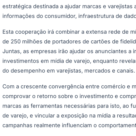
Publicidade Legal
estratégica destinada a ajudar marcas e varejista
Negócios Regionais
informações do consumidor, infraestrutura de dado
Turismo
Segurança Regional
Hospitais Estaduais
Esta cooperação irá combinar a extensa rede de mídi
Parques & Represas
de 250 milhões de portadores de cartões de fideli
Cidades da Região
Juntas, as empresas irão ajudar os anunciantes a
Santana de Parnaíba
Osasco
Carapicuíba
Jandira
Itapevi
Cotia
Pirapora 
Para Sua Empresa
investimentos em mídia de varejo, enquanto revel
Anuncie Regional
do desempenho em varejistas, mercados e canais.
Guia de Empresas
Vagas na Região
Novo
Com a crescente convergência entre comércio e m
Hub de Negócios
Guia Comercial
comprovar o retorno sobre o investimento e compr
Selo Verificado
Portal Educacional
marcas as ferramentas necessárias para isto, ao 
Agenda de Vestibulares
de varejo, e vincular a exposição na mídia a resul
Vagas de Emprego
Concursos
campanhas realmente influenciam o comportament
Panorama Econômico