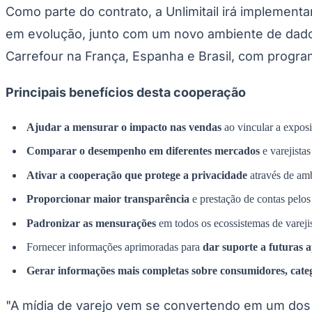
Como parte do contrato, a Unlimitail irá impleme
Panorama Econômico
em evolução, junto com um novo ambiente de dados
Para Sua Empresa
Carrefour na França, Espanha e Brasil, com progr
Anuncie no Portal
Verificar Empresa
Novo
Anunciar Vagas
Novo
Principais benefícios desta cooperação
Publicidade Legal
NBA
Ajudar a mensurar o impacto nas vendas
ao vincular a exposi
NFL
Fórmula 1
Comparar o desempenho em diferentes mercados
e varejista
UFC
Tênis (ATP)
Ativar a cooperação que protege a privacidade
através de amb
MLB
NHL
Proporcionar maior transparência
e prestação de contas pelos
Atletismo
Vôlei
Padronizar as mensurações
em todos os ecossistemas de vareji
NBB
Fornecer informações aprimoradas para
dar suporte a futuras a
Competições de Futebol
Gerar informações mais completas sobre consumidores, cate
Brasileirão Série A
Brasileirão Série B
"A mídia de varejo vem se convertendo em um dos
Paulistão