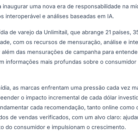
s a inaugurar uma nova era de responsabilidade na 
s interoperável e análises baseadas em IA.
a de varejo da Unlimitail, que abrange 21 países, 35 
dade, com os recursos de mensuração, análise e inte
 ir além das mensurações de campanha para entende
do Bom Jesus
Araçariguama
Cajamar
Caieiras
Franco da Rocha
Francisco 
am informações mais profundas sobre o consumidor e
ídia, as marcas enfrentam uma pressão cada vez ma
eender o impacto incremental de cada dólar investi
fundamentar cada recomendação, tanto online como o
tados de vendas verificados, com um alvo claro: ajud
o do consumidor e impulsionam o crescimento.