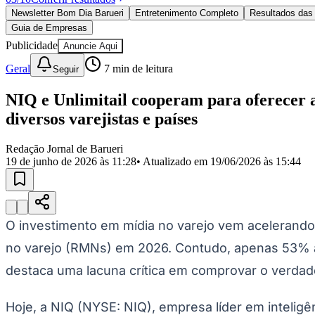
Política
Newsletter Bom Dia Barueri
Entretenimento Completo
Resultados das 
Eleições
Guia de Empresas
Esportes
Saúde
Publicidade
Anuncie Aqui
Segurança
Geral
7
min de leitura
Seguir
Cultura
Meio Ambiente
Obras
NIQ e Unlimitail cooperam para oferecer 
Educação
diversos varejistas e países
Bairros de Barueri
Redação Jornal de Barueri
19 de junho de 2026 às 11:28
• Atualizado em
19/06/2026 às 15:44
Selecione sua região
Para notícias da sua região
Aldeia
Aldeia da Serra
Aldeia de Barueri
Alphaville
Bairro Jubran
Belva
Militar
Itapevi
Jandira
Jardim Audir
Jardim Belval
Jardim Califórnia
Jard
Cristina
Jardim Maria Helena
Jardim Mutinga
Jardim Paraíso
Jardim Pau
O investimento em mídia no varejo vem acelerando
Aldeinha
Osasco
Parque dos Camargos
Parque Imperial
Parque Santa L
no varejo (RMNs) em 2026. Contudo, apenas 53% a
Conde
Vila Engenho Novo
Vila Márcia
Vila Nossa Sra. da Escada
Vila
Para Sua Empresa
destaca uma lacuna crítica em comprovar o verdad
Anuncie no Portal
Guia de Empresas
Hoje, a NIQ (NYSE: NIQ), empresa líder em inteligê
Divulgar Vagas
Novo