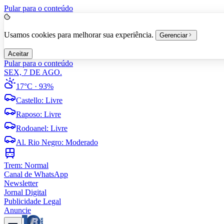
Pular para o conteúdo
Usamos cookies para melhorar sua experiência.
Gerenciar
Aceitar
Pular para o conteúdo
SEX, 7 DE AGO.
17°C
· 93%
Castello
:
Livre
Raposo
:
Livre
Rodoanel
:
Livre
Al. Rio Negro
:
Moderado
Trem:
Normal
Canal de WhatsApp
Newsletter
Jornal Digital
Publicidade Legal
Anuncie