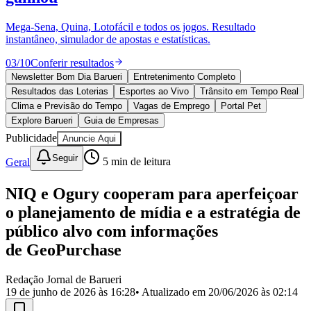
Divulgar Vagas
Novo
Publicidade Legal
Mega-Sena, Quina, Lotofácil e todos os jogos. Resultado
instantâneo, simulador de apostas e estatísticas.
Política
Eleições
03
/
10
Conferir resultados
Esportes
Saúde
Newsletter Bom Dia Barueri
Entretenimento Completo
Segurança
Resultados das Loterias
Esportes ao Vivo
Trânsito em Tempo Real
Cultura
Clima e Previsão do Tempo
Vagas de Emprego
Portal Pet
Meio Ambiente
Explore Barueri
Guia de Empresas
Obras
Publicidade
Anuncie Aqui
Educação
Seguir
Geral
5
min de leitura
Bairros de Barueri
NIQ e Ogury cooperam para aperfeiçoar
Selecione sua região
Para notícias da sua região
o planejamento de mídia e a estratégia de
Aldeia
Aldeia da Serra
Aldeia de Barueri
Alphaville
Bairro
público alvo com informações
Jubran
Belval
Bethaville
Boa
de GeoPurchase
Vista
Califórnia
Carapicuíba
Centro
Chácaras Marco
Cidades da
Região
Cotia
Cruz Preta
Engenho Novo
Fazenda
Militar
Itapevi
Jandira
Jardim Audir
Jardim Belval
Jardim
Redação Jornal de Barueri
Califórnia
Jardim dos Altos
Jardim dos Camargos
Jardim
19 de junho de 2026 às 16:28
• Atualizado em
20/06/2026 às 02:14
Esperança
Jardim Graziela
Jardim Iracema
Jardim Itaquiti
Jardim