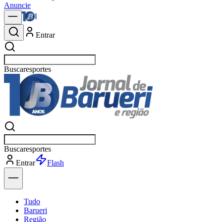
Anuncie
Entrar
Buscar
polític
Buscar
polític
Entrar
Explorar
Tudo
Barueri
Região