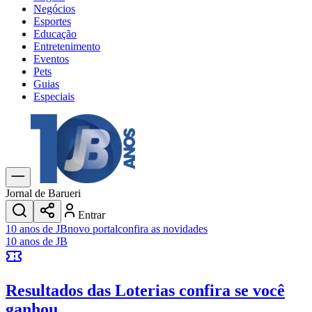
Negócios
Esportes
Educação
Entretenimento
Eventos
Pets
Guias
Especiais
Explore Tudo
Últimas Notícias
Previsão do Tempo
Trânsito e Rotas
Dia a Dia & Lazer
Jornal de Barueri
Transportes
Entrar
Gastronomia
10 anos de JB
novo portal
confira as novidades
Cinema & Shows
10 anos de JB
Jogos
Novo
Para Sua Empresa
Resultados das Loterias
confira se você
Anuncie no Portal
Cadastrar Empresa
ganhou