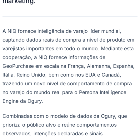
marketing.
Rocha
Francisco Morato
Taboão da Serra
Embu das Artes
São Roque
Para Sua Empresa
Anuncie Regional
Guia de Empresas
Vagas na Região
Novo
A NIQ fornece inteligência de varejo líder mundial,
Hub de Negócios
captando dados reais de compra a nível de produto em
Guia Comercial
varejistas importantes em todo o mundo. Mediante esta
Selo Verificado
Portal Educacional
cooperação, a NIQ fornece informações de
Agenda de Vestibulares
GeoPurchase em escala na França, Alemanha, Espanha,
Vagas de Emprego
Concursos
Itália, Reino Unido, bem como nos EUA e Canadá,
trazendo um novo nível de comportamento de compra
Panorama Econômico
no varejo do mundo real para o Persona Intelligence
Panorama Econômico
Engine da Ogury.
Para Sua Empresa
Anuncie no Portal
Combinadas com o modelo de dados da Ogury, que
Verificar Empresa
Novo
prioriza o público alvo e reúne comportamentos
Anunciar Vagas
Novo
Publicidade Legal
observados, intenções declaradas e sinais