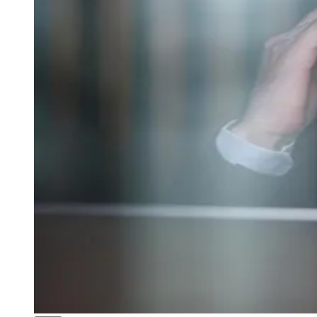
Legaltech cria camada contra erros
da IA jurídica
DINO
19 de junho de 2026 às 15:54
Goiás