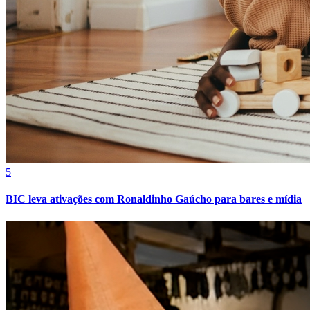
Athletico-PR
5
BIC leva ativações com Ronaldinho Gaúcho para bares e mídia