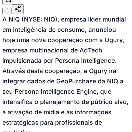
Julio
Jardim Líbano
Jardim Maria Cristina
Jardim Maria Helena
Jardim
Mutinga
Jardim Paraíso
Jardim Paulista
Jardim Reginalice
Jardim São
Luís
Jardim São Pedro
Jardim São Silvestre
Jardim Silveira
Jardim
Tupã
Jardim Tupanci
Mutinga
Nova Aldeinha
Osasco
Parque dos
A NIQ (NYSE: NIQ), empresa líder mundial
Camargos
Parque Imperial
Parque Santa Luzia
Parque Viana
Pirapora
do Bom Jesus
Recanto Phrynéa
Santana de
em inteligência de consumo, anunciou
Parnaíba
Silveira
Tamboré
Vale do Sol
Vila Barros
Vila Boa Vista
Vila
hoje uma nova cooperação com a Ogury,
do Conde
Vila Engenho Novo
Vila Márcia
Vila Nossa Sra. da
Escada
Vila Porto
Votupoca
empresa multinacional de AdTech
Para Sua Empresa
impulsionada por Persona Intelligence.
Anuncie no Portal
Guia de Empresas
Através desta cooperação, a Ogury irá
Divulgar Vagas
Novo
Publicidade Legal
integrar dados de GeoPurchase da NIQ a
Negócios Regionais
seu Persona Intelligence Engine, que
Turismo
Segurança Regional
intensifica o planejamento de público alvo,
Hospitais Estaduais
Parques & Represas
a ativação de mídia e as informações
Cidades da Região
estratégicas para profissionais de
Santana de Parnaíba
Osasco
Carapicuíba
Jandira
Itapevi
Cotia
Pirapora
do Bom Jesus
Araçariguama
Cajamar
Caieiras
Franco da