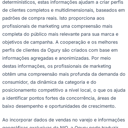
determinísticos, estas informações ajudam a criar perfis
NBA
NFL
de clientes completos e multidimensionais, baseados em
Fórmula 1
padrões de compra reais. Isto proporciona aos
UFC
Tênis (ATP)
profissionais de marketing uma compreensão mais
MLB
NHL
completa do público mais relevante para sua marca e
Atletismo
objetivos de campanha. A cooperação e os melhores
Vôlei
NBB
perfis de clientes da Ogury são criados com base em
informações agregadas e anonimizadas. Por meio
Competições de Futebol
destas informações, os profissionais de marketing
Brasileirão Série A
Brasileirão Série B
obtêm uma compreensão mais profunda da demanda do
Paulistão
consumidor, da dinâmica da categoria e do
Copa do Brasil
Libertadores
posicionamento competitivo a nível local, o que os ajuda
Sul-Americana
a identificar pontos fortes da concorrência, áreas de
Copa América
Champions League
baixo desempenho e oportunidades de crescimento.
Premier League
La Liga
Ao incorporar dados de vendas no varejo e informações
Bundesliga
Mundial 2026
geográficas exclusivas da NIQ, a Ogury pode traduzir