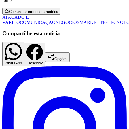
fontes.
Fluminense
Comunicar erro nesta matéria
ATACADO E
VAREJO
COMUNICAÇÃO
NEGÓCIOS
MARKETING
TECNOL
Compartilhe esta notícia
Opções
WhatsApp
Facebook