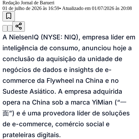
Julio
Jardim Líbano
Jardim Maria Cristina
Jardim Maria Helena
Jardim
Redação Jornal de Barueri
Mutinga
Jardim Paraíso
Jardim Paulista
Jardim Reginalice
Jardim São
01 de julho de 2026 às 16:59
• Atualizado em
01/07/2026 às 20:08
Luís
Jardim São Pedro
Jardim São Silvestre
Jardim Silveira
Jardim
Tupã
Jardim Tupanci
Mutinga
Nova Aldeinha
Osasco
Parque dos
Camargos
Parque Imperial
Parque Santa Luzia
Parque Viana
Pirapora
do Bom Jesus
Recanto Phrynéa
Santana de
Parnaíba
Silveira
Tamboré
Vale do Sol
Vila Barros
Vila Boa Vista
Vila
A NielsenIQ (NYSE: NIQ), empresa líder em
do Conde
Vila Engenho Novo
Vila Márcia
Vila Nossa Sra. da
Escada
Vila Porto
Votupoca
inteligência de consumo, anunciou hoje a
Para Sua Empresa
conclusão da aquisição da unidade de
Anuncie no Portal
Guia de Empresas
negócios de dados e insights de e-
Divulgar Vagas
Novo
commerce da Flywheel na China e no
Publicidade Legal
Negócios Regionais
Sudeste Asiático. A empresa adquirida
Turismo
opera na China sob a marca YiMian (“一
Segurança Regional
Hospitais Estaduais
面”) e é uma provedora líder de soluções
Parques & Represas
de e-commerce, comércio social e
Cidades da Região
Santana de Parnaíba
Osasco
Carapicuíba
Jandira
Itapevi
Cotia
Pirapora
prateleiras digitais.
do Bom Jesus
Araçariguama
Cajamar
Caieiras
Franco da