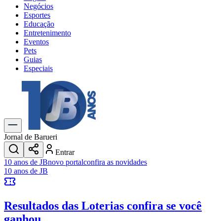
Negócios
Esportes
Educação
Entretenimento
Eventos
Pets
Guias
Especiais
Explore Tudo
Últimas Notícias
Previsão do Tempo
Trânsito e Rotas
Dia a Dia & Lazer
Jornal de Barueri
Transportes
Entrar
Gastronomia
10 anos de JB
novo portal
confira as novidades
Cinema & Shows
10 anos de JB
Jogos
Novo
Para Sua Empresa
Resultados das Loterias
confira se você
Anuncie no Portal
Cadastrar Empresa
ganhou