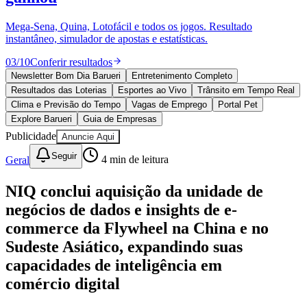
Divulgar Vagas
Novo
Publicidade Legal
Mega-Sena, Quina, Lotofácil e todos os jogos. Resultado
instantâneo, simulador de apostas e estatísticas.
Política
Eleições
03
/
10
Conferir resultados
Esportes
Saúde
Newsletter Bom Dia Barueri
Entretenimento Completo
Segurança
Resultados das Loterias
Esportes ao Vivo
Trânsito em Tempo Real
Cultura
Clima e Previsão do Tempo
Vagas de Emprego
Portal Pet
Meio Ambiente
Explore Barueri
Guia de Empresas
Obras
Publicidade
Anuncie Aqui
Educação
Seguir
Geral
4
min de leitura
Bairros de Barueri
NIQ conclui aquisição da unidade de
Selecione sua região
Para notícias da sua região
negócios de dados e insights de e-
Aldeia
Aldeia da Serra
Aldeia de Barueri
Alphaville
Bairro
commerce da Flywheel na China e no
Jubran
Belval
Bethaville
Boa
Sudeste Asiático, expandindo suas
Vista
Califórnia
Carapicuíba
Centro
Chácaras Marco
Cidades da
Região
Cotia
Cruz Preta
Engenho Novo
Fazenda
capacidades de inteligência em
Militar
Itapevi
Jandira
Jardim Audir
Jardim Belval
Jardim
comércio digital
Califórnia
Jardim dos Altos
Jardim dos Camargos
Jardim
Esperança
Jardim Graziela
Jardim Iracema
Jardim Itaquiti
Jardim