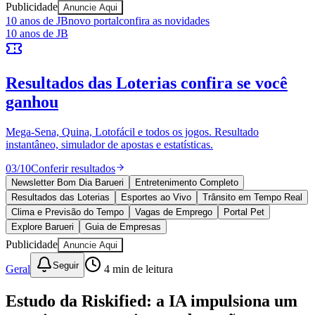
Publicidade
Anuncie Aqui
10 anos de JB
novo portal
confira as novidades
10 anos de JB
Juventude
Resultados das Loterias
confira se você
ganhou
Mega-Sena, Quina, Lotofácil e todos os jogos. Resultado
instantâneo, simulador de apostas e estatísticas.
03
/
10
Conferir resultados
Newsletter Bom Dia Barueri
Entretenimento Completo
Resultados das Loterias
Esportes ao Vivo
Trânsito em Tempo Real
Clima e Previsão do Tempo
Vagas de Emprego
Portal Pet
Explore Barueri
Guia de Empresas
Publicidade
Anuncie Aqui
Seguir
Geral
4
min de leitura
Estudo da Riskified: a IA impulsiona um