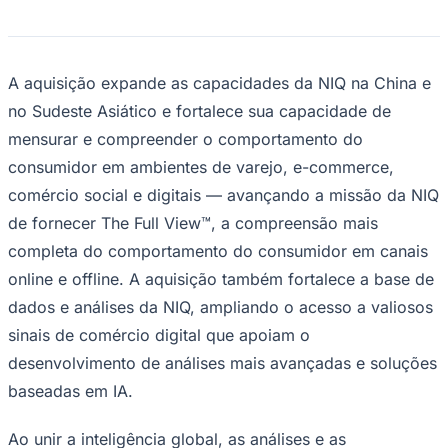
Rocha
Francisco Morato
Taboão da Serra
Embu das Artes
São Roque
Para Sua Empresa
Anuncie Regional
Guia de Empresas
A aquisição expande as capacidades da NIQ na China e
Vagas na Região
Novo
no Sudeste Asiático e fortalece sua capacidade de
Hub de Negócios
mensurar e compreender o comportamento do
Guia Comercial
Selo Verificado
consumidor em ambientes de varejo, e-commerce,
Portal Educacional
comércio social e digitais — avançando a missão da NIQ
Agenda de Vestibulares
Vagas de Emprego
de fornecer The Full View™, a compreensão mais
Concursos
completa do comportamento do consumidor em canais
Panorama Econômico
online e offline. A aquisição também fortalece a base de
Panorama Econômico
dados e análises da NIQ, ampliando o acesso a valiosos
sinais de comércio digital que apoiam o
Para Sua Empresa
desenvolvimento de análises mais avançadas e soluções
Anuncie no Portal
Verificar Empresa
Novo
baseadas em IA.
Anunciar Vagas
Novo
Publicidade Legal
Ao unir a inteligência global, as análises e as