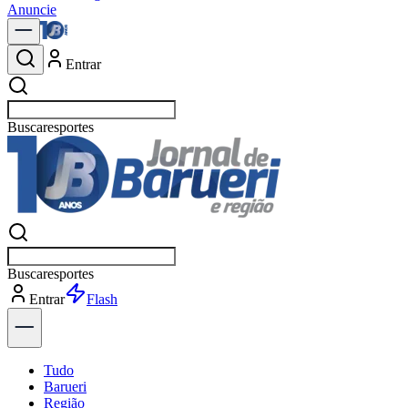
Anuncie
Entrar
Buscar
política
Buscar
política
Entrar
Explorar
Tudo
Barueri
Região