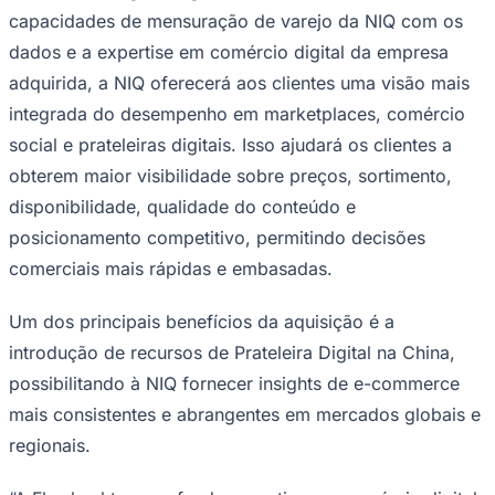
NBA
capacidades de mensuração de varejo da NIQ com os
NFL
Fórmula 1
dados e a expertise em comércio digital da empresa
UFC
adquirida, a NIQ oferecerá aos clientes uma visão mais
Tênis (ATP)
MLB
integrada do desempenho em marketplaces, comércio
NHL
social e prateleiras digitais. Isso ajudará os clientes a
Atletismo
Vôlei
obterem maior visibilidade sobre preços, sortimento,
NBB
disponibilidade, qualidade do conteúdo e
Competições de Futebol
posicionamento competitivo, permitindo decisões
Brasileirão Série A
comerciais mais rápidas e embasadas.
Brasileirão Série B
Paulistão
Um dos principais benefícios da aquisição é a
Copa do Brasil
Libertadores
introdução de recursos de Prateleira Digital na China,
Sul-Americana
possibilitando à NIQ fornecer insights de e-commerce
Copa América
Champions League
mais consistentes e abrangentes em mercados globais e
Premier League
La Liga
regionais.
Bundesliga
Mundial 2026