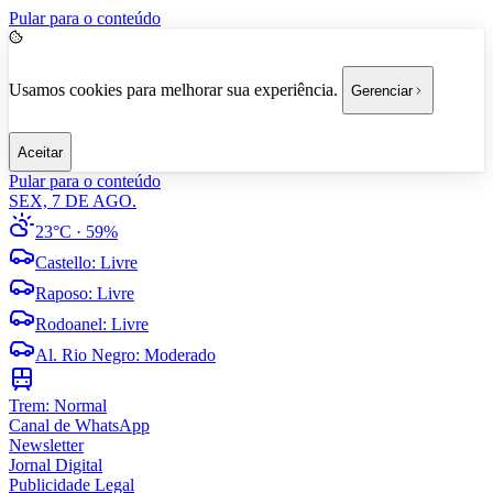
Pular para o conteúdo
Usamos cookies para melhorar sua experiência.
Gerenciar
Aceitar
Pular para o conteúdo
SEX, 7 DE AGO.
23°C
· 59%
Castello
:
Livre
Raposo
:
Livre
Rodoanel
:
Livre
Al. Rio Negro
:
Moderado
Trem:
Normal
Canal de WhatsApp
Newsletter
Jornal Digital
Publicidade Legal