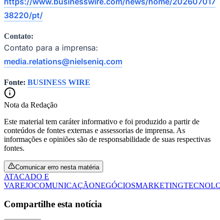
https://www.businesswire.com/news/home/202607017
38220/pt/
Contato:
Contato para a imprensa:
media.relations@nielseniq.com
Fonte:
BUSINESS WIRE
Nota da Redação
Este material tem caráter informativo e foi produzido a partir de
conteúdos de fontes externas e assessorias de imprensa. As
informações e opiniões são de responsabilidade de suas respectivas
fontes.
Comunicar erro nesta matéria
ATACADO E
VAREJO
COMUNICAÇÃO
NEGÓCIOS
MARKETING
TECNOL
Flamengo
Compartilhe esta notícia