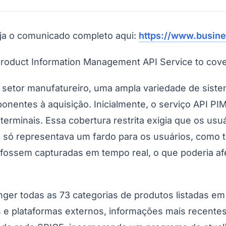
eja o comunicado completo aqui:
https://www.busi
roduct Information Management API Service to cover
do Bom Jesus
Araçariguama
Cajamar
Caieiras
Franco da Rocha
Francisco 
o setor manufatureiro, uma ampla variedade de siste
onentes à aquisição. Inicialmente, o serviço API PI
terminais. Essa cobertura restrita exigia que os u
o só representava um fardo para os usuários, como
 fossem capturadas em tempo real, o que poderia af
nger todas as 73 categorias de produtos listadas 
 e plataformas externos, informações mais recente