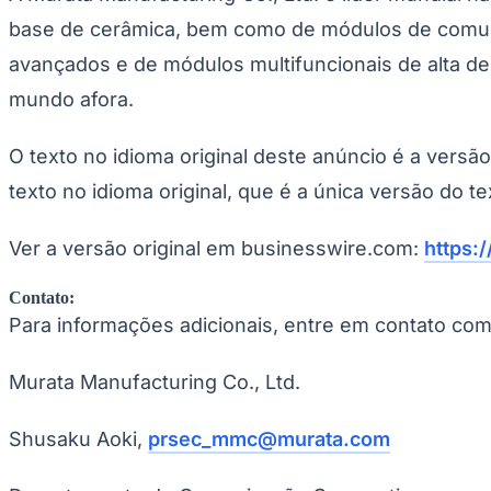
Copa do Brasil
base de cerâmica, bem como de módulos de comuni
Libertadores
Sul-Americana
avançados e de módulos multifuncionais de alta de
Copa América
Champions League
mundo afora.
Premier League
La Liga
Bundesliga
O texto no idioma original deste anúncio é a versã
Mundial 2026
texto no idioma original, que é a única versão do te
Times - Ir direto
Ver a versão original em businesswire.com:
https
Contato:
Para informações adicionais, entre em contato com
Murata Manufacturing Co., Ltd.
Shusaku Aoki,
prsec_mmc@murata.com