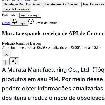
Política
Newsletter Bom Dia Barueri
Entretenimento Completo
Resultados das 
Eleições
Guia de Empresas
Esportes
Saúde
Publicidade
Anuncie Aqui
Segurança
Geral
3
min de leitura
Seguir
Cultura
Meio Ambiente
Obras
Murata expande serviço de API de Gerenci
Educação
Redação Jornal de Barueri
Bairros de Barueri
25 de junho de 2026 às 06:58
• Atualizado em
25/06/2026 às 10:10
Selecione sua região
Para notícias da sua região
Aldeia
Aldeia da Serra
Aldeia de Barueri
Alphaville
Bairro Jubran
Belva
A Murata Manufacturing Co., Ltd. (Tó
Militar
Itapevi
Jandira
Jardim Audir
Jardim Belval
Jardim Califórnia
Jard
Cristina
Jardim Maria Helena
Jardim Mutinga
Jardim Paraíso
Jardim Pau
produtos em seu PIM. Por meio desse 
Aldeinha
Osasco
Parque dos Camargos
Parque Imperial
Parque Santa L
Conde
Vila Engenho Novo
Vila Márcia
Vila Nossa Sra. da Escada
Vila
Para Sua Empresa
podem obter informações atualizadas 
Anuncie no Portal
dos itens e reduz o risco de obsoles
Guia de Empresas
Divulgar Vagas
Novo