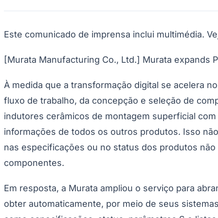
Publicidade Legal
Negócios Regionais
Turismo
Este comunicado de imprensa inclui multimédia. V
Segurança Regional
Hospitais Estaduais
Parques & Represas
[Murata Manufacturing Co., Ltd.] Murata expands P
Cidades da Região
Santana de Parnaíba
Osasco
Carapicuíba
Jandira
Itapevi
Cotia
Pirapora 
À medida que a transformação digital se acelera n
Para Sua Empresa
fluxo de trabalho, da concepção e seleção de comp
Anuncie Regional
indutores cerâmicos de montagem superficial com 
Guia de Empresas
Vagas na Região
Novo
informações de todos os outros produtos. Isso nã
Hub de Negócios
nas especificações ou no status dos produtos não
Guia Comercial
Selo Verificado
componentes.
Portal Educacional
Agenda de Vestibulares
Vagas de Emprego
Em resposta, a Murata ampliou o serviço para abra
Concursos
obter automaticamente, por meio de seus sistemas
Panorama Econômico