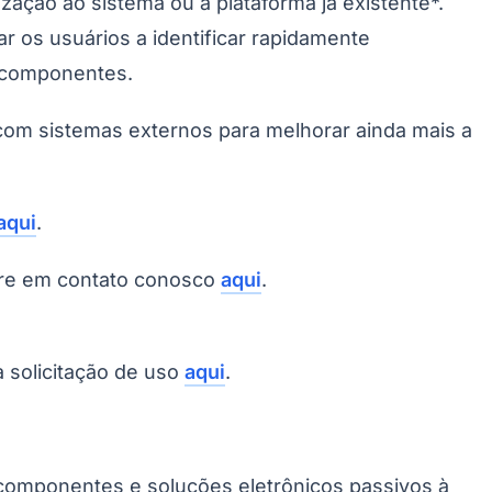
ação ao sistema ou à plataforma já existente*.
 os usuários a identificar rapidamente
s componentes.
 com sistemas externos para melhorar ainda mais a
aqui
.
ntre em contato conosco
aqui
.
a solicitação de uso
aqui
.
e componentes e soluções eletrônicos passivos à