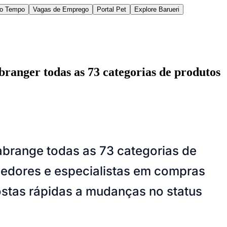
do Tempo
Vagas de Emprego
Portal Pet
Explore Barueri
ranger todas as 73 categorias de produtos
des da Região
Cotia
Cruz Preta
Engenho Novo
Fazenda
abrange todas as 73 categorias de
im Iracema
Jardim Itaquiti
Jardim Julio
Jardim Líbano
Jardim Maria
vestre
Jardim Silveira
Jardim Tupã
Jardim Tupanci
Mutinga
Nova
vedores e especialistas em compras
arnaíba
Silveira
Tamboré
Vale do Sol
Vila Barros
Vila Boa Vista
Vila do
ostas rápidas a mudanças no status