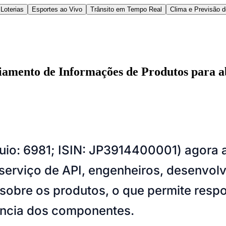
Loterias
Esportes ao Vivo
Trânsito em Tempo Real
Clima e Previsão 
amento de Informações de Produtos para ab
l
Bethaville
Boa Vista
Califórnia
Carapicuíba
Centro
Chácaras Marco
Cida
quio: 6981; ISIN: JP3914400001) agora 
im dos Altos
Jardim dos Camargos
Jardim Esperança
Jardim Graziela
Jard
lista
Jardim Reginalice
Jardim São Luís
Jardim São Pedro
Jardim São Sil
serviço de API, engenheiros, desenvol
uzia
Parque Viana
Pirapora do Bom Jesus
Recanto Phrynéa
Santana de P
 Porto
Votupoca
sobre os produtos, o que permite resp
cência dos componentes.