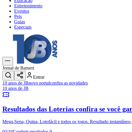
Educação
Entretenimento
Eventos
Pets
Guias
Especiais
Explore Tudo
Últimas Notícias
Previsão do Tempo
Trânsito e Rotas
Dia a Dia & Lazer
Jornal de Barueri
Transportes
Entrar
Gastronomia
10 anos de JB
novo portal
confira as novidades
Cinema & Shows
10 anos de JB
Jogos
Novo
Para Sua Empresa
Resultados das Loterias
confira se você ga
Anuncie no Portal
Cadastrar Empresa
Divulgar Vagas
Novo
Mega-Sena, Quina, Lotofácil e todos os jogos. Resultado instantâneo, s
Publicidade Legal
03
/
10
Conferir resultados