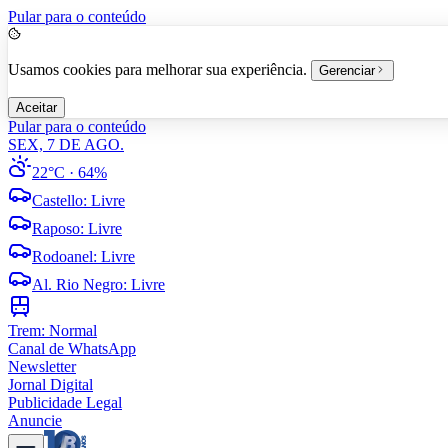
Pular para o conteúdo
Usamos cookies para melhorar sua experiência.
Gerenciar
Aceitar
Pular para o conteúdo
SEX, 7 DE AGO.
22°C
· 64%
Castello
:
Livre
Raposo
:
Livre
Rodoanel
:
Livre
Al. Rio Negro
:
Livre
Trem:
Normal
Canal de WhatsApp
Newsletter
Jornal Digital
Publicidade Legal
Anuncie