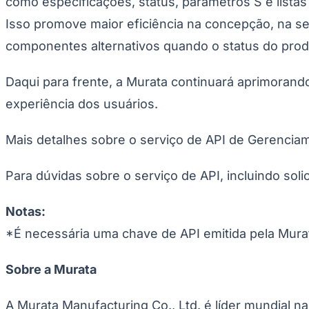
como especificações, status, parâmetros S e listas
Panorama Econômico
Isso promove maior eficiência na concepção, na se
Para Sua Empresa
componentes alternativos quando o status do pro
Anuncie no Portal
Verificar Empresa
Novo
Daqui para frente, a Murata continuará aprimorando
Anunciar Vagas
Novo
Publicidade Legal
experiência dos usuários.
NBA
NFL
Mais detalhes sobre o serviço de API de Gerencia
Fórmula 1
UFC
Tênis (ATP)
Para dúvidas sobre o serviço de API, incluindo sol
MLB
NHL
Atletismo
Notas:
Vôlei
*É necessária uma chave de API emitida pela Murata
NBB
Competições de Futebol
Sobre a Murata
Brasileirão Série A
Brasileirão Série B
A Murata Manufacturing Co., Ltd. é líder mundial 
Paulistão