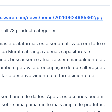
nesswire.com/news/home/20260624985362/pt/
 all 73 product categories
Morato
Taboão da Serra
Embu das Artes
São Roque
mas e plataformas está sendo utilizada em todo o
M da Murata abrangia apenas capacitores e
suários buscassem e atualizassem manualmente as
 também gerava a preocupação de que alterações
etar o desenvolvimento e o fornecimento de
em seu banco de dados. Agora, os usuários podem
s sobre uma gama muito mais ampla de produtos,