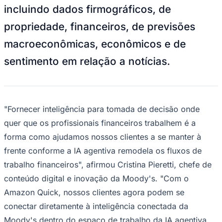
Rocha
Francisco Morato
Taboão da Serra
Embu das Artes
São Roque
incluindo dados firmográficos, de
Para Sua Empresa
propriedade, financeiros, de previsões
Anuncie Regional
Guia de Empresas
macroeconômicas, econômicos e de
Vagas na Região
Novo
sentimento em relação a notícias.
Hub de Negócios
Guia Comercial
Selo Verificado
Portal Educacional
Agenda de Vestibulares
Vagas de Emprego
"Fornecer inteligência para tomada de decisão onde
Concursos
quer que os profissionais financeiros trabalhem é a
Panorama Econômico
forma como ajudamos nossos clientes a se manter à
Panorama Econômico
frente conforme a IA agentiva remodela os fluxos de
trabalho financeiros", afirmou Cristina Pieretti, chefe de
Para Sua Empresa
conteúdo digital e inovação da Moody's. "Com o
Anuncie no Portal
Verificar Empresa
Novo
Amazon Quick, nossos clientes agora podem se
Anunciar Vagas
Novo
conectar diretamente à inteligência conectada da
Publicidade Legal
Moody's dentro do espaço de trabalho da IA agentiva