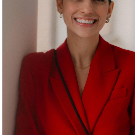
Atlético-MG