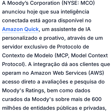
Julio
Jardim Líbano
Jardim Maria Cristina
Jardim Maria Helena
Jardim
A Moody’s Corporation (NYSE: MCO)
Mutinga
Jardim Paraíso
Jardim Paulista
Jardim Reginalice
Jardim São
Luís
Jardim São Pedro
Jardim São Silvestre
Jardim Silveira
Jardim
anunciou hoje que sua inteligência
Tupã
Jardim Tupanci
Mutinga
Nova Aldeinha
Osasco
Parque dos
conectada está agora disponível no
Camargos
Parque Imperial
Parque Santa Luzia
Parque Viana
Pirapora
do Bom Jesus
Recanto Phrynéa
Santana de
Amazon Quick
, um assistente de IA
Parnaíba
Silveira
Tamboré
Vale do Sol
Vila Barros
Vila Boa Vista
Vila
do Conde
Vila Engenho Novo
Vila Márcia
Vila Nossa Sra. da
personalizado e proativo, através de um
Escada
Vila Porto
Votupoca
Para Sua Empresa
servidor exclusivo de Protocolo de
Anuncie no Portal
Contexto de Modelo (MCP, Model Context
Guia de Empresas
Divulgar Vagas
Novo
Protocol). A integração dá aos clientes que
Publicidade Legal
operam no Amazon Web Services (AWS)
Negócios Regionais
Turismo
acesso direto a avaliações e pesquisa do
Segurança Regional
Hospitais Estaduais
Moody's Ratings, bem como dados
Parques & Represas
curados da Moody's sobre mais de 600
Cidades da Região
Santana de Parnaíba
Osasco
Carapicuíba
Jandira
Itapevi
Cotia
Pirapora
milhões de entidades públicas e privadas,
do Bom Jesus
Araçariguama
Cajamar
Caieiras
Franco da