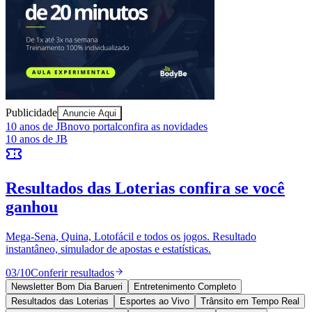
Publicidade
Anuncie Aqui
10 anos de JB
novo portal
confira as novidades
10 anos de JB
Resultados das Loterias
confira se você
ganhou
Bragantino
Mega-Sena, Quina, Lotofácil e todos os jogos. Resultado
instantâneo, simulador de apostas e estatísticas.
03
/
10
Conferir resultados
Newsletter Bom Dia Barueri
Entretenimento Completo
Resultados das Loterias
Esportes ao Vivo
Trânsito em Tempo Real