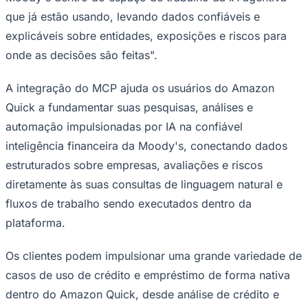
NBA
que já estão usando, levando dados confiáveis e
NFL
Fórmula 1
explicáveis sobre entidades, exposições e riscos para
UFC
onde as decisões são feitas".
Tênis (ATP)
MLB
NHL
A integração do MCP ajuda os usuários do Amazon
Atletismo
Vôlei
Quick a fundamentar suas pesquisas, análises e
NBB
automação impulsionadas por IA na confiável
Competições de Futebol
inteligência financeira da Moody's, conectando dados
Brasileirão Série A
estruturados sobre empresas, avaliações e riscos
Brasileirão Série B
diretamente às suas consultas de linguagem natural e
Paulistão
Copa do Brasil
fluxos de trabalho sendo executados dentro da
Libertadores
plataforma.
Sul-Americana
Copa América
Champions League
Os clientes podem impulsionar uma grande variedade de
Premier League
casos de uso de crédito e empréstimo de forma nativa
La Liga
Bundesliga
dentro do Amazon Quick, desde análise de crédito e
Mundial 2026