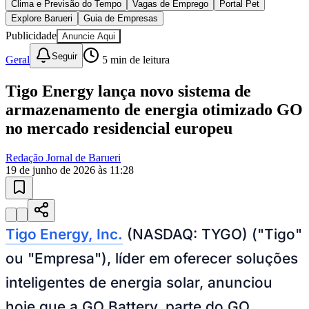
Clima e Previsão do Tempo
Vagas de Emprego
Portal Pet
Explore Barueri
Guia de Empresas
Publicidade
Anuncie Aqui
Seguir
Geral
5
min de leitura
Tigo Energy lança novo sistema de
armazenamento de energia otimizado GO
no mercado residencial europeu
Redação Jornal de Barueri
19 de junho de 2026 às 11:28
Tigo Energy, Inc.
(NASDAQ: TYGO) ("Tigo"
ou "Empresa"), líder em oferecer soluções
Vitória
inteligentes de energia solar, anunciou
hoje que a GO Battery, parte do GO