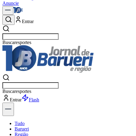
Anuncie
Entrar
Buscar
política
Buscar
política
Entrar
Explorar
Tudo
Barueri
Região