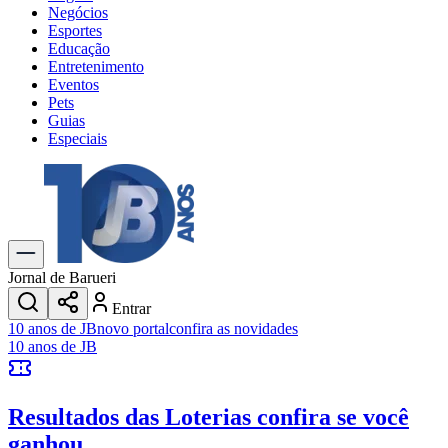
Negócios
Esportes
Educação
Entretenimento
Eventos
Pets
Guias
Especiais
Explore Tudo
Últimas Notícias
Previsão do Tempo
Trânsito e Rotas
Dia a Dia & Lazer
Jornal de Barueri
Transportes
Entrar
Gastronomia
10 anos de JB
novo portal
confira as novidades
Cinema & Shows
10 anos de JB
Jogos
Novo
Para Sua Empresa
Resultados das Loterias
confira se você
Anuncie no Portal
Cadastrar Empresa
ganhou