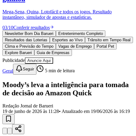
Divulgar Vagas
Novo
Publicidade Legal
Mega-Sena, Quina, Lotofácil e todos os jogos. Resultado
instantâneo, simulador de apostas e estatísticas.
Política
Eleições
03
/
10
Conferir resultados
Esportes
Saúde
Newsletter Bom Dia Barueri
Entretenimento Completo
Segurança
Resultados das Loterias
Esportes ao Vivo
Trânsito em Tempo Real
Cultura
Clima e Previsão do Tempo
Vagas de Emprego
Portal Pet
Meio Ambiente
Explore Barueri
Guia de Empresas
Obras
Publicidade
Anuncie Aqui
Educação
Seguir
Geral
5
min de leitura
Bairros de Barueri
Moody’s leva a inteligência para tomada
Selecione sua região
Para notícias da sua região
de decisão ao Amazon Quick
Aldeia
Aldeia da Serra
Aldeia de Barueri
Alphaville
Bairro
Jubran
Belval
Bethaville
Boa
Redação Jornal de Barueri
Vista
Califórnia
Carapicuíba
Centro
Chácaras Marco
Cidades da
19 de junho de 2026 às 11:28
• Atualizado em
19/06/2026 às 16:19
Região
Cotia
Cruz Preta
Engenho Novo
Fazenda
Militar
Itapevi
Jandira
Jardim Audir
Jardim Belval
Jardim
Califórnia
Jardim dos Altos
Jardim dos Camargos
Jardim
Esperança
Jardim Graziela
Jardim Iracema
Jardim Itaquiti
Jardim