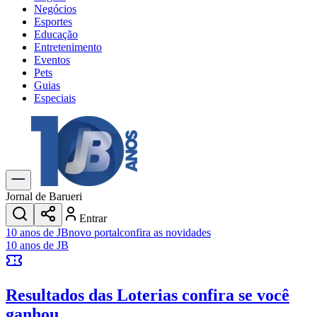
Negócios
Esportes
Educação
Entretenimento
Eventos
Pets
Guias
Especiais
Explore Tudo
Últimas Notícias
Previsão do Tempo
Trânsito e Rotas
Dia a Dia & Lazer
Jornal de Barueri
Transportes
Entrar
Gastronomia
10 anos de JB
novo portal
confira as novidades
Cinema & Shows
10 anos de JB
Jogos
Novo
Para Sua Empresa
Resultados das Loterias
confira se você
Anuncie no Portal
Cadastrar Empresa
ganhou