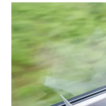
Julio
Jardim Líbano
Jardim Maria Cristina
Jardim Maria Helena
Jardim
Mutinga
Jardim Paraíso
Jardim Paulista
Jardim Reginalice
Jardim São
Luís
Jardim São Pedro
Jardim São Silvestre
Jardim Silveira
Jardim
Tupã
Jardim Tupanci
Mutinga
Nova Aldeinha
Osasco
Parque dos
Camargos
Parque Imperial
Parque Santa Luzia
Parque Viana
Pirapora
do Bom Jesus
Recanto Phrynéa
Santana de
Parnaíba
Silveira
Tamboré
Vale do Sol
Vila Barros
Vila Boa Vista
Vila
do Conde
Vila Engenho Novo
Vila Márcia
Vila Nossa Sra. da
Escada
Vila Porto
Votupoca
Para Sua Empresa
Anuncie no Portal
Guia de Empresas
Divulgar Vagas
Novo
Publicidade Legal
Negócios Regionais
Turismo
Segurança Regional
Hospitais Estaduais
Parques & Represas
Cidades da Região
Santana de Parnaíba
Osasco
Carapicuíba
Jandira
Itapevi
Cotia
Pirapora
do Bom Jesus
Araçariguama
Cajamar
Caieiras
Franco da