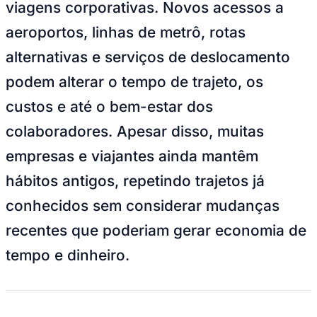
viagens corporativas. Novos acessos a
NBA
NFL
aeroportos, linhas de metrô, rotas
Fórmula 1
UFC
alternativas e serviços de deslocamento
Tênis (ATP)
MLB
podem alterar o tempo de trajeto, os
NHL
Atletismo
custos e até o bem-estar dos
Vôlei
NBB
colaboradores. Apesar disso, muitas
Competições de Futebol
empresas e viajantes ainda mantêm
Brasileirão Série A
hábitos antigos, repetindo trajetos já
Brasileirão Série B
Paulistão
conhecidos sem considerar mudanças
Copa do Brasil
Libertadores
recentes que poderiam gerar economia de
Sul-Americana
Copa América
tempo e dinheiro.
Champions League
Premier League
La Liga
Bundesliga
Mundial 2026