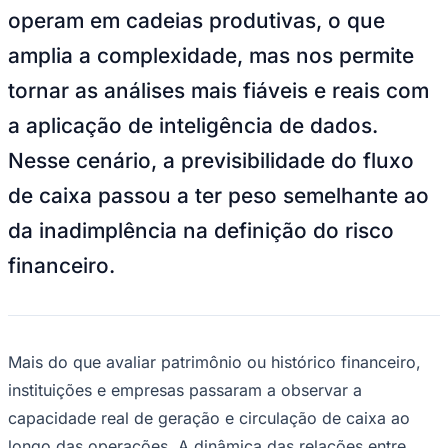
Imagem do Magnific/rawpixel.com
—
Foto:
Divulgação
Goiás
O mercado de crédito corporativo vive
uma mudança silenciosa, mas profunda. A
lógica tradicional de análise de crédito,
baseada em balanços e indicadores
estáticos, já não explica a realidade de
muitas empresas, especialmente porque