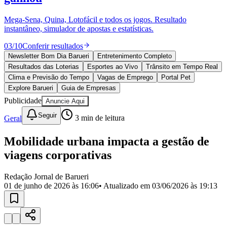
Divulgar Vagas
Novo
Publicidade Legal
Mega-Sena, Quina, Lotofácil e todos os jogos. Resultado
instantâneo, simulador de apostas e estatísticas.
Política
Eleições
03
/
10
Conferir resultados
Esportes
Saúde
Newsletter Bom Dia Barueri
Entretenimento Completo
Segurança
Resultados das Loterias
Esportes ao Vivo
Trânsito em Tempo Real
Cultura
Clima e Previsão do Tempo
Vagas de Emprego
Portal Pet
Meio Ambiente
Explore Barueri
Guia de Empresas
Obras
Publicidade
Anuncie Aqui
Educação
Seguir
Geral
3
min de leitura
Bairros de Barueri
Mobilidade urbana impacta a gestão de
Selecione sua região
Para notícias da sua região
viagens corporativas
Aldeia
Aldeia da Serra
Aldeia de Barueri
Alphaville
Bairro
Jubran
Belval
Bethaville
Boa
Redação Jornal de Barueri
Vista
Califórnia
Carapicuíba
Centro
Chácaras Marco
Cidades da
01 de junho de 2026 às 16:06
• Atualizado em
03/06/2026 às 19:13
Região
Cotia
Cruz Preta
Engenho Novo
Fazenda
Militar
Itapevi
Jandira
Jardim Audir
Jardim Belval
Jardim
Califórnia
Jardim dos Altos
Jardim dos Camargos
Jardim
Esperança
Jardim Graziela
Jardim Iracema
Jardim Itaquiti
Jardim