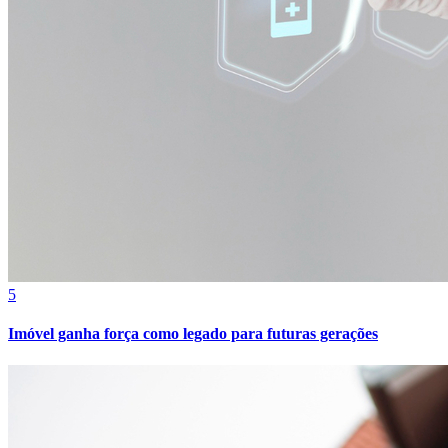
Bahia
5
Imóvel ganha força como legado para futuras gerações