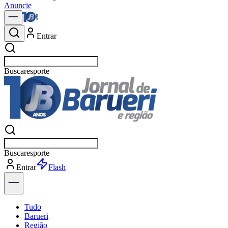
Anuncie
Entrar
Buscar
n
Buscar
n
Entrar
Explorar
Tudo
Barueri
Região