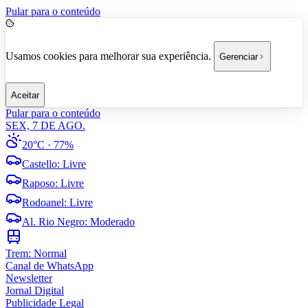
Pular para o conteúdo
Usamos cookies para melhorar sua experiência.
Gerenciar
Aceitar
Pular para o conteúdo
SEX, 7 DE AGO.
20°C
· 77%
Castello
:
Livre
Raposo
:
Livre
Rodoanel
:
Livre
Al. Rio Negro
:
Moderado
Trem:
Normal
Canal de WhatsApp
Newsletter
Jornal Digital
Publicidade Legal