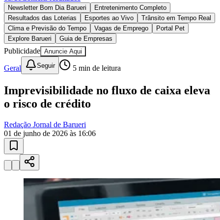
Sport
10 anos de JB
novo portal
confira as novidades
10 anos de JB
Esportes ao Vivo
placares e tabelas
atualizadas
Paulistão, Brasileirão, Champions League e mais. Placar em tempo
real, classificação e notícias esportivas.
04
/
10
Acompanhar jogos