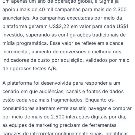
Em apenas um ano de operação global, a Sigma já
NBA
NFL
apoiou mais de 40 mil campanhas para mais de 2.300
Fórmula 1
anunciantes. As campanhas executadas por meio da
UFC
Tênis (ATP)
plataforma geraram US$2,22 em valor para cada US$1
MLB
investido, superando as configurações tradicionais de
NHL
Atletismo
mídia programática. Esse valor se reflete em alcance
Vôlei
incremental, aumento de conversões e melhoria nos
NBB
indicadores de custo por aquisição, validados por meio
Competições de Futebol
de rigorosos testes A/B.
Brasileirão Série A
Brasileirão Série B
A plataforma foi desenvolvida para responder a um
Paulistão
Copa do Brasil
cenário em que audiências, canais e fontes de dados
Libertadores
Sul-Americana
estão cada vez mais fragmentados. Enquanto os
Copa América
consumidores alternam entre assistir, navegar e comprar
Champions League
Premier League
por meio de mais de 2.500 interações digitais por dia,
La Liga
as equipes de marketing precisam de ferramentas
Bundesliga
Mundial 2026
capazes de interpretar continuamente sinais, identificar