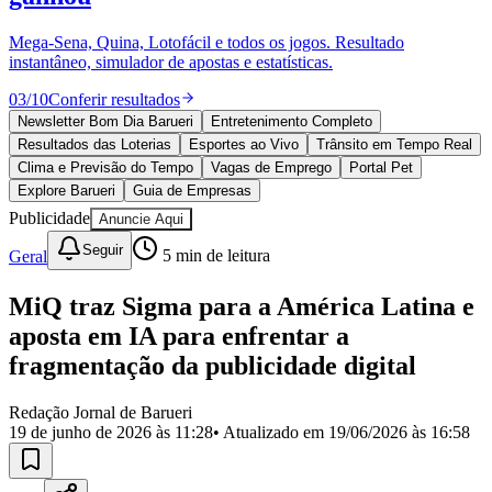
Divulgar Vagas
Novo
Publicidade Legal
Mega-Sena, Quina, Lotofácil e todos os jogos. Resultado
instantâneo, simulador de apostas e estatísticas.
Política
Eleições
03
/
10
Conferir resultados
Esportes
Saúde
Newsletter Bom Dia Barueri
Entretenimento Completo
Segurança
Resultados das Loterias
Esportes ao Vivo
Trânsito em Tempo Real
Cultura
Clima e Previsão do Tempo
Vagas de Emprego
Portal Pet
Meio Ambiente
Explore Barueri
Guia de Empresas
Obras
Publicidade
Anuncie Aqui
Educação
Seguir
Geral
5
min de leitura
Bairros de Barueri
MiQ traz Sigma para a América Latina e
Selecione sua região
Para notícias da sua região
aposta em IA para enfrentar a
Aldeia
Aldeia da Serra
Aldeia de Barueri
Alphaville
Bairro
fragmentação da publicidade digital
Jubran
Belval
Bethaville
Boa
Vista
Califórnia
Carapicuíba
Centro
Chácaras Marco
Cidades da
Redação Jornal de Barueri
Região
Cotia
Cruz Preta
Engenho Novo
Fazenda
19 de junho de 2026 às 11:28
• Atualizado em
19/06/2026 às 16:58
Militar
Itapevi
Jandira
Jardim Audir
Jardim Belval
Jardim
Califórnia
Jardim dos Altos
Jardim dos Camargos
Jardim
Esperança
Jardim Graziela
Jardim Iracema
Jardim Itaquiti
Jardim