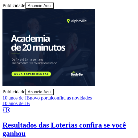
Publicidade
Anuncie Aqui
Publicidade
Anuncie Aqui
10 anos de JB
novo portal
confira as novidades
10 anos de JB
Resultados das Loterias
confira se você
ganhou