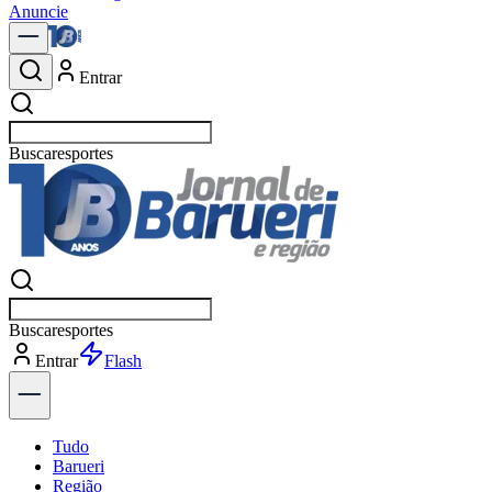
Anuncie
Entrar
Buscar
política
Buscar
política
Entrar
Explorar
Tudo
Barueri
Região