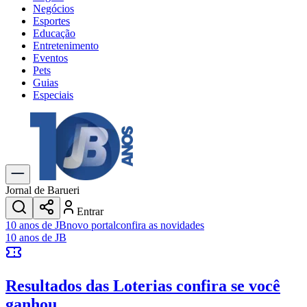
Negócios
Esportes
Educação
Entretenimento
Eventos
Pets
Guias
Especiais
Explore Tudo
Últimas Notícias
Previsão do Tempo
Trânsito e Rotas
Dia a Dia & Lazer
Jornal de Barueri
Transportes
Entrar
Gastronomia
10 anos de JB
novo portal
confira as novidades
Cinema & Shows
10 anos de JB
Jogos
Novo
Para Sua Empresa
Resultados das Loterias
confira se você
Anuncie no Portal
Cadastrar Empresa
ganhou