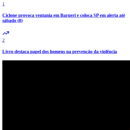
1
Ciclone provoca ventania em Barueri e coloca SP em alerta até
sábado (8)
2
Livro destaca papel dos homens na prevenção da violência
Grêmio