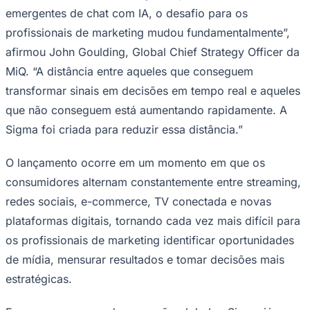
Rocha
Francisco Morato
Taboão da Serra
Embu das Artes
São Roque
emergentes de chat com IA, o desafio para os
Para Sua Empresa
profissionais de marketing mudou fundamentalmente”,
Anuncie Regional
Guia de Empresas
afirmou John Goulding, Global Chief Strategy Officer da
Vagas na Região
Novo
MiQ. “A distância entre aqueles que conseguem
Hub de Negócios
transformar sinais em decisões em tempo real e aqueles
Guia Comercial
que não conseguem está aumentando rapidamente. A
Selo Verificado
Portal Educacional
Sigma foi criada para reduzir essa distância.”
Agenda de Vestibulares
Vagas de Emprego
Concursos
O lançamento ocorre em um momento em que os
consumidores alternam constantemente entre streaming,
Panorama Econômico
redes sociais, e-commerce, TV conectada e novas
Panorama Econômico
plataformas digitais, tornando cada vez mais difícil para
Para Sua Empresa
os profissionais de marketing identificar oportunidades
Anuncie no Portal
de mídia, mensurar resultados e tomar decisões mais
Verificar Empresa
Novo
estratégicas.
Anunciar Vagas
Novo
Publicidade Legal