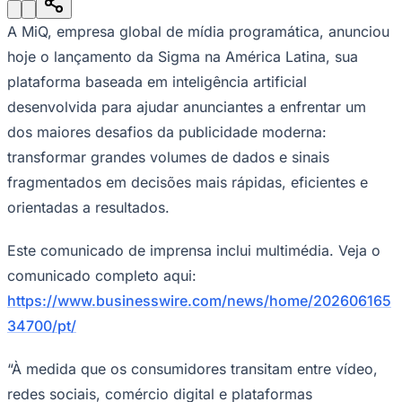
Julio
Jardim Líbano
Jardim Maria Cristina
Jardim Maria Helena
Jardim
Mutinga
Jardim Paraíso
Jardim Paulista
Jardim Reginalice
Jardim São
A MiQ, empresa global de mídia programática, anunciou
Luís
Jardim São Pedro
Jardim São Silvestre
Jardim Silveira
Jardim
Tupã
Jardim Tupanci
Mutinga
Nova Aldeinha
Osasco
Parque dos
hoje o lançamento da Sigma na América Latina, sua
Camargos
Parque Imperial
Parque Santa Luzia
Parque Viana
Pirapora
plataforma baseada em inteligência artificial
do Bom Jesus
Recanto Phrynéa
Santana de
Parnaíba
Silveira
Tamboré
Vale do Sol
Vila Barros
Vila Boa Vista
Vila
desenvolvida para ajudar anunciantes a enfrentar um
do Conde
Vila Engenho Novo
Vila Márcia
Vila Nossa Sra. da
dos maiores desafios da publicidade moderna:
Escada
Vila Porto
Votupoca
Para Sua Empresa
transformar grandes volumes de dados e sinais
fragmentados em decisões mais rápidas, eficientes e
Anuncie no Portal
Guia de Empresas
orientadas a resultados.
Divulgar Vagas
Novo
Publicidade Legal
Este comunicado de imprensa inclui multimédia. Veja o
Negócios Regionais
comunicado completo aqui:
Turismo
Segurança Regional
https://www.businesswire.com/news/home/202606165
Hospitais Estaduais
34700/pt/
Parques & Represas
Cidades da Região
“À medida que os consumidores transitam entre vídeo,
Santana de Parnaíba
Osasco
Carapicuíba
Jandira
Itapevi
Cotia
Pirapora
do Bom Jesus
Araçariguama
Cajamar
Caieiras
Franco da
redes sociais, comércio digital e plataformas