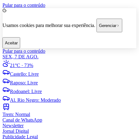
Pular para o conteúdo
Usamos cookies para melhorar sua experiência.
Gerenciar
Aceitar
Pular para o conteúdo
SEX, 7 DE AGO.
21°C
· 73%
Castello
:
Livre
Raposo
:
Livre
Rodoanel
:
Livre
Al. Rio Negro
:
Moderado
Trem:
Normal
Canal de WhatsApp
Newsletter
Jornal Digital
Publicidade Legal