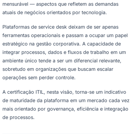
Sobre a Setrion
Fundada em 2005, a Setrion Software é uma empresa
catarinense especializada no desenvolvimento de
soluções SaaS para atendimento ao cliente, help desk e
gestão de workflows empresariais. Seu principal
produto, Milldesk, é uma plataforma 100% nacional
reconhecida pelo mercado por sua eficiência, inovação
e aderência às melhores práticas ITIL.
Atendendo a mais de 1.000 clientes no Brasil e América
Latina, em segmentos variados como manufatura,
farmacêutico, saúde, governo, tecnologia, serviços
financeiros e educação, o Milldesk auxilia mais de 80 mil
usuários mensais a otimizarem processos internos,