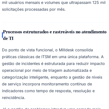
Já a gestão de problemas introduz uma camada mais
analítica, com workflows visuais que permitem rastrear
cada etapa do atendimento. Esse desenho facilita a
identificação de causas raiz e reduz a recorrência de
falhas, evitando que o service desk opere apenas como
um ponto de resolução pontual, sem aprendizado
acumulado.
Outro ponto relevante está na gestão de mudanças, que
São Paulo
passa a integrar o ciclo operacional com controle de
impacto, aprovação estruturada e registro histórico.
Esse componente tende a ganhar importância à medida
que ambientes corporativos se tornam mais dinâmicos e
interdependentes, especialmente em arquiteturas
híbridas e orientadas a serviços.
A plataforma também incorpora gestão de