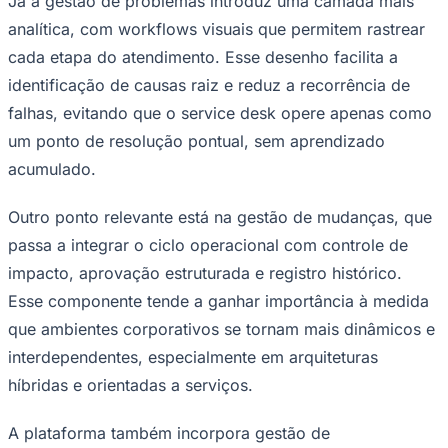
conhecimento e integração multicanal. Ao centralizar
informações e conectar diferentes sistemas via API, o
Milldesk viabiliza a construção de uma base de
conhecimento acessível e reutilizável, além de suportar
portais de autoatendimento. Esse modelo reduz a
dependência de intervenção humana em demandas
recorrentes e melhora a experiência do usuário final.
ITIL e a evolução da gestão de serviços de TI
Santos
Criado originalmente na década de 1980 pelo governo
britânico, o ITIL evoluiu ao longo das últimas décadas
para acompanhar a transformação digital das empresas.
A versão mais recente amplia o foco para geração de
valor, experiência do usuário e eficiência operacional