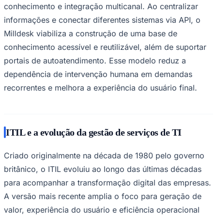
mensurável — aspectos que refletem as demandas
atuais de negócios orientados por tecnologia.
Plataformas de service desk deixam de ser apenas
ferramentas operacionais e passam a ocupar um papel
estratégico na gestão corporativa. A capacidade de
integrar processos, dados e fluxos de trabalho em um
ambiente único tende a ser um diferencial relevante,
sobretudo em organizações que buscam escalar
operações sem perder controle.
A certificação ITIL, nesta visão, torna-se um indicativo
de maturidade da plataforma em um mercado cada vez
mais orientado por governança, eficiência e integração
Flamengo
de processos.