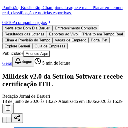
Julio
Jardim Líbano
Jardim Maria Cristina
Jardim Maria Helena
Jardim
Mutinga
Jardim Paraíso
Jardim Paulista
Jardim Reginalice
Jardim São
Luís
Jardim São Pedro
Jardim São Silvestre
Jardim Silveira
Jardim
Tupã
Jardim Tupanci
Mutinga
Nova Aldeinha
Osasco
Parque dos
Camargos
Parque Imperial
Parque Santa Luzia
Parque Viana
Pirapora
do Bom Jesus
Recanto Phrynéa
Santana de
Parnaíba
Silveira
Tamboré
Vale do Sol
Vila Barros
Vila Boa Vista
Vila
do Conde
Vila Engenho Novo
Vila Márcia
Vila Nossa Sra. da
Escada
Vila Porto
Votupoca
Para Sua Empresa
Anuncie no Portal
Guia de Empresas
Divulgar Vagas
Novo
Publicidade Legal
Negócios Regionais
Turismo
Segurança Regional
Hospitais Estaduais
Parques & Represas
Cidades da Região
Santana de Parnaíba
Osasco
Carapicuíba
Jandira
Itapevi
Cotia
Pirapora
do Bom Jesus
Araçariguama
Cajamar
Caieiras
Franco da