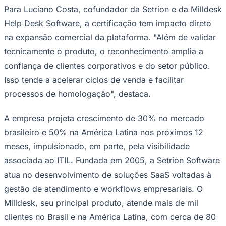
mil usuários mensais e volumes que ultrapassam 125 mil
solicitações processadas por mês.
Processos estruturados e rastreáveis no atendimento
de TI
Palmeiras
Do ponto de vista funcional, o Milldesk consolida
práticas clássicas de ITSM em uma única plataforma. A
gestão de incidentes é estruturada para reduzir impacto
operacional por meio de triagem automatizada e
categorização inteligente, enquanto a gestão de níveis
de serviço incorpora monitoramento contínuo de
indicadores como tempo de resposta, resolução e
reincidência.