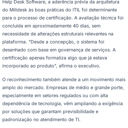
Para Luciano Costa, cofundador da Setrion e da Milldesk
Help Desk Software, a certificação tem impacto direto
na expansão comercial da plataforma. "Além de validar
Corinthians
tecnicamente o produto, o reconhecimento amplia a
confiança de clientes corporativos e do setor público.
Isso tende a acelerar ciclos de venda e facilitar
processos de homologação", destaca.
A empresa projeta crescimento de 30% no mercado
brasileiro e 50% na América Latina nos próximos 12
meses, impulsionado, em parte, pela visibilidade
associada ao ITIL. Fundada em 2005, a Setrion Software
atua no desenvolvimento de soluções SaaS voltadas à
gestão de atendimento e workflows empresariais. O
Milldesk, seu principal produto, atende mais de mil
clientes no Brasil e na América Latina, com cerca de 80