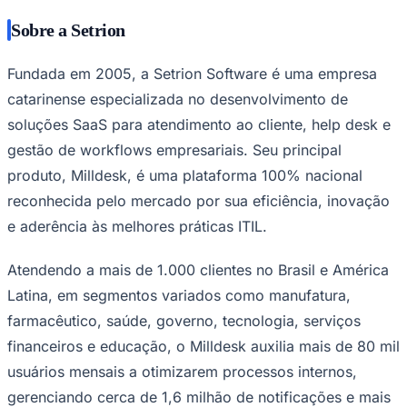
gerenciando cerca de 1,6 milhão de notificações e mais
Fluminense
de 125 mil solicitações a cada mês. Reconhecida
nacionalmente pela excelência técnica e foco no cliente,
a Setrion Software segue comprometida com o
crescimento e inovação no mercado de tecnologia
brasileiro.
Website:
www.milldesk.com.br
Nota da Redação
Este material tem caráter informativo e foi produzido a partir de
conteúdos de fontes externas e assessorias de imprensa. As
informações e opiniões são de responsabilidade de suas respectivas
fontes.
Comunicar erro nesta matéria
NEGÓCIOS
ECONOMIA
TECNOLOGIA
INDÚSTRIAS
STARTU
Compartilhe esta notícia