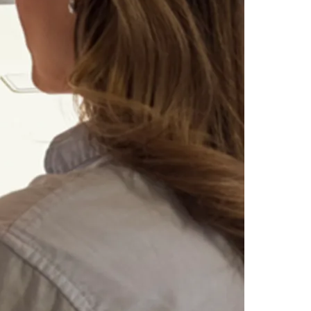
Morato
Taboão da Serra
Embu das Artes
São Roque