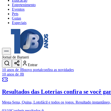
Educação
Entretenimento
Eventos
Pets
Guias
Especiais
Explore Tudo
Últimas Notícias
Previsão do Tempo
Trânsito e Rotas
Dia a Dia & Lazer
Jornal de Barueri
Transportes
Entrar
Gastronomia
10 anos de JB
novo portal
confira as novidades
Cinema & Shows
10 anos de JB
Jogos
Novo
Para Sua Empresa
Resultados das Loterias
confira se você ga
Anuncie no Portal
Cadastrar Empresa
Divulgar Vagas
Novo
Mega-Sena, Quina, Lotofácil e todos os jogos. Resultado instantâneo, s
Publicidade Legal
03
/
10
Conferir resultados