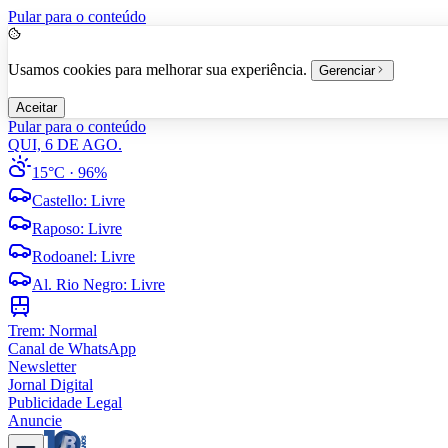
Pular para o conteúdo
Usamos cookies para melhorar sua experiência.
Gerenciar
Aceitar
Pular para o conteúdo
QUI, 6 DE AGO.
15°C
· 96%
Castello
:
Livre
Raposo
:
Livre
Rodoanel
:
Livre
Al. Rio Negro
:
Livre
Trem:
Normal
Canal de WhatsApp
Newsletter
Jornal Digital
Publicidade Legal
Anuncie