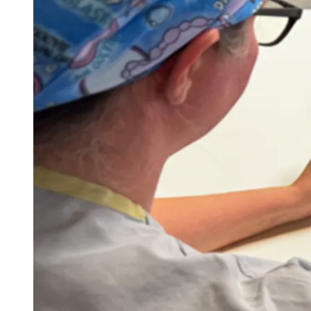
Publicidade Legal
Negócios Regionais
Turismo
Segurança Regional
Hospitais Estaduais
Parques & Represas
Cidades da Região
Santana de Parnaíba
Osasco
Carapicuíba
Jandira
Itapevi
Cotia
Pirapora 
Para Sua Empresa
Anuncie Regional
Guia de Empresas
Vagas na Região
Novo
Hub de Negócios
Guia Comercial
Selo Verificado
Portal Educacional
Agenda de Vestibulares
Vagas de Emprego
Concursos
Panorama Econômico