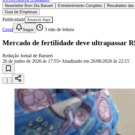
Política
Newsletter Bom Dia Barueri
Entretenimento Completo
Resultados das 
Eleições
Guia de Empresas
Esportes
Saúde
Publicidade
Anuncie Aqui
Segurança
Geral
3
min de leitura
Seguir
Cultura
Meio Ambiente
Obras
Mercado de fertilidade deve ultrapassar R$
Educação
Redação Jornal de Barueri
Bairros de Barueri
26 de junho de 2026 às 17:55
• Atualizado em
26/06/2026 às 22:15
Selecione sua região
Para notícias da sua região
Aldeia
Aldeia da Serra
Aldeia de Barueri
Alphaville
Bairro Jubran
Belva
Militar
Itapevi
Jandira
Jardim Audir
Jardim Belval
Jardim Califórnia
Jard
Cristina
Jardim Maria Helena
Jardim Mutinga
Jardim Paraíso
Jardim Pau
Aldeinha
Osasco
Parque dos Camargos
Parque Imperial
Parque Santa L
Conde
Vila Engenho Novo
Vila Márcia
Vila Nossa Sra. da Escada
Vila
Para Sua Empresa
Anuncie no Portal
Guia de Empresas
Divulgar Vagas
Novo