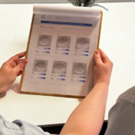
do Bom Jesus
Araçariguama
Cajamar
Caieiras
Franco da Rocha
Francisco 