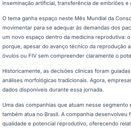
inseminação artificial, transferência de embriões 
Copa do Brasil
Libertadores
Sul-Americana
O tema ganha espaço neste Mês Mundial da Conscie
Copa América
Champions League
movimentar para se adequar às demandas dos paci
Premier League
La Liga
um novo espaço dentro da medicina reprodutiva: o us
Bundesliga
Mundial 2026
porque, apesar do avanço técnico da reprodução a
óvulos ou FIV sem compreender claramente o potenc
Times - Ir direto
Historicamente, as decisões clínicas foram guiadas
análises morfológicas tradicionais. Agora, empresas
dados disponíveis durante essa jornada.
Uma das companhias que atuam nesse segmento 
também atua no Brasil. A companhia desenvolveu fer
qualidade e potencial reprodutivo, oferecendo rela