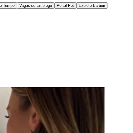
do Tempo
Vagas de Emprego
Portal Pet
Explore Barueri
des da Região
Cotia
Cruz Preta
Engenho Novo
Fazenda
im Iracema
Jardim Itaquiti
Jardim Julio
Jardim Líbano
Jardim Maria
vestre
Jardim Silveira
Jardim Tupã
Jardim Tupanci
Mutinga
Nova
arnaíba
Silveira
Tamboré
Vale do Sol
Vila Barros
Vila Boa Vista
Vila do