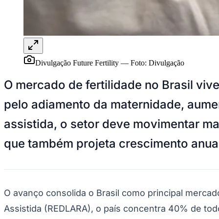
Panorama Econômico
Para Sua Empresa
Anuncie no Portal
Verificar Empresa
Novo
Anunciar Vagas
Novo
Divulgação Future Fertility
—
Foto:
Divulgação
Publicidade Legal
O mercado de fertilidade no Brasil vi
NBA
NFL
pelo adiamento da maternidade, aume
Fórmula 1
UFC
Tênis (ATP)
assistida, o setor deve movimentar m
MLB
NHL
que também projeta crescimento anu
Atletismo
Vôlei
NBB
Competições de Futebol
O avanço consolida o Brasil como principal merca
Brasileirão Série A
Brasileirão Série B
Assistida (REDLARA), o país concentra 40% de todos
Paulistão