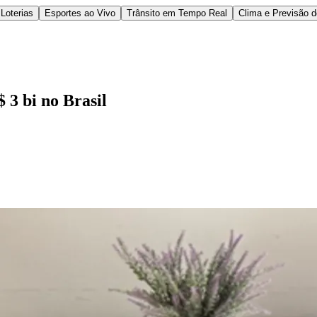
Loterias
Esportes ao Vivo
Trânsito em Tempo Real
Clima e Previsão 
 3 bi no Brasil
l
Bethaville
Boa Vista
Califórnia
Carapicuíba
Centro
Chácaras Marco
Cida
im dos Altos
Jardim dos Camargos
Jardim Esperança
Jardim Graziela
Jard
lista
Jardim Reginalice
Jardim São Luís
Jardim São Pedro
Jardim São Sil
uzia
Parque Viana
Pirapora do Bom Jesus
Recanto Phrynéa
Santana de P
 Porto
Votupoca