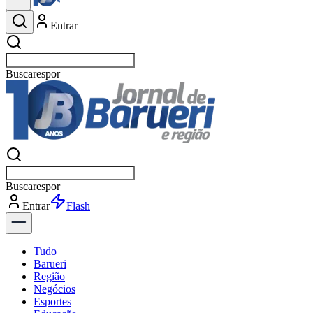
Entrar
Buscar
esportes
Buscar
esportes
Entrar
Flash
Tudo
Barueri
Região
Negócios
Esportes