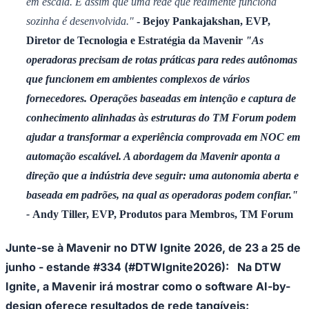
em escala. É assim que uma rede que realmente funciona
sozinha é desenvolvida."
- Bejoy Pankajakshan, EVP,
Diretor de Tecnologia e Estratégia da Mavenir
"As
operadoras precisam de rotas práticas para redes autônomas
que funcionem em ambientes complexos de vários
fornecedores. Operações baseadas em intenção e captura de
conhecimento alinhadas às estruturas do TM Forum podem
ajudar a transformar a experiência comprovada em NOC em
automação escalável. A abordagem da Mavenir aponta a
direção que a indústria deve seguir: uma autonomia aberta e
baseada em padrões, na qual as operadoras podem confiar."
-
Andy Tiller, EVP, Produtos para Membros, TM Forum
Junte-se à Mavenir no DTW Ignite 2026, de 23 a 25 de
junho - estande #334 (#DTWIgnite2026):
Na DTW
Flamengo
Ignite, a Mavenir irá mostrar como o software AI-by-
design oferece resultados de rede tangíveis: