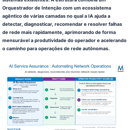
Rocha
Francisco Morato
Taboão da Serra
Embu das Artes
São Roque
Para Sua Empresa
Orquestrador de Intenção com um ecossistema
agêntico de várias camadas no qual a IA ajuda a
Anuncie Regional
Guia de Empresas
detectar, diagnosticar, recomendar e resolver falhas
Vagas na Região
Novo
de rede mais rapidamente, aprimorando de forma
Hub de Negócios
mensurável a produtividade do operador e acelerando
Guia Comercial
Selo Verificado
o caminho para operações de rede autônomas.
Portal Educacional
Agenda de Vestibulares
Vagas de Emprego
Concursos
Panorama Econômico
Panorama Econômico
Para Sua Empresa
Anuncie no Portal
Verificar Empresa
Novo
Anunciar Vagas
Novo
Publicidade Legal