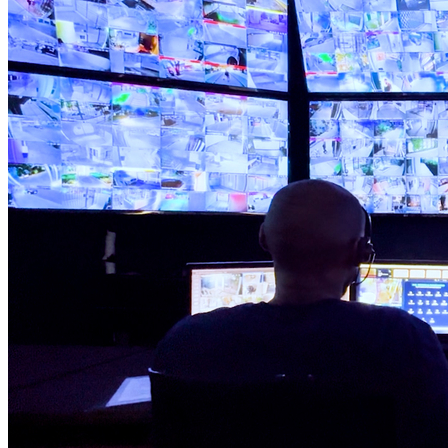
Atlético-MG