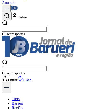
Anuncie
Entrar
Buscar
política
Buscar
política
Entrar
Explorar
Tudo
Barueri
Região