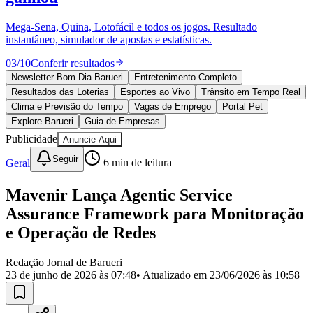
Divulgar Vagas
Novo
Publicidade Legal
Mega-Sena, Quina, Lotofácil e todos os jogos. Resultado
instantâneo, simulador de apostas e estatísticas.
Política
Eleições
03
/
10
Conferir resultados
Esportes
Saúde
Newsletter Bom Dia Barueri
Entretenimento Completo
Segurança
Resultados das Loterias
Esportes ao Vivo
Trânsito em Tempo Real
Cultura
Clima e Previsão do Tempo
Vagas de Emprego
Portal Pet
Meio Ambiente
Explore Barueri
Guia de Empresas
Obras
Publicidade
Anuncie Aqui
Educação
Seguir
Geral
6
min de leitura
Bairros de Barueri
Mavenir Lança Agentic Service
Selecione sua região
Para notícias da sua região
Assurance Framework para Monitoração
Aldeia
Aldeia da Serra
Aldeia de Barueri
Alphaville
Bairro
e Operação de Redes
Jubran
Belval
Bethaville
Boa
Vista
Califórnia
Carapicuíba
Centro
Chácaras Marco
Cidades da
Redação Jornal de Barueri
Região
Cotia
Cruz Preta
Engenho Novo
Fazenda
23 de junho de 2026 às 07:48
• Atualizado em
23/06/2026 às 10:58
Militar
Itapevi
Jandira
Jardim Audir
Jardim Belval
Jardim
Califórnia
Jardim dos Altos
Jardim dos Camargos
Jardim
Esperança
Jardim Graziela
Jardim Iracema
Jardim Itaquiti
Jardim