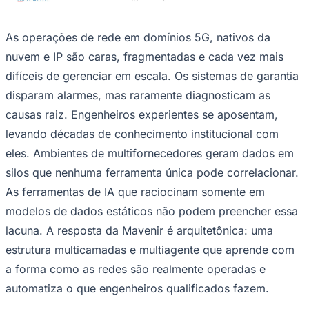
NBA
NFL
Fórmula 1
As operações de rede em domínios 5G, nativos da
UFC
Tênis (ATP)
nuvem e IP são caras, fragmentadas e cada vez mais
MLB
difíceis de gerenciar em escala. Os sistemas de garantia
NHL
Atletismo
disparam alarmes, mas raramente diagnosticam as
Vôlei
causas raiz. Engenheiros experientes se aposentam,
NBB
levando décadas de conhecimento institucional com
Competições de Futebol
eles. Ambientes de multifornecedores geram dados em
Brasileirão Série A
silos que nenhuma ferramenta única pode correlacionar.
Brasileirão Série B
Paulistão
As ferramentas de IA que raciocinam somente em
Copa do Brasil
modelos de dados estáticos não podem preencher essa
Libertadores
Sul-Americana
lacuna. A resposta da Mavenir é arquitetônica: uma
Copa América
estrutura multicamadas e multiagente que aprende com
Champions League
Premier League
a forma como as redes são realmente operadas e
La Liga
automatiza o que engenheiros qualificados fazem.
Bundesliga
Mundial 2026