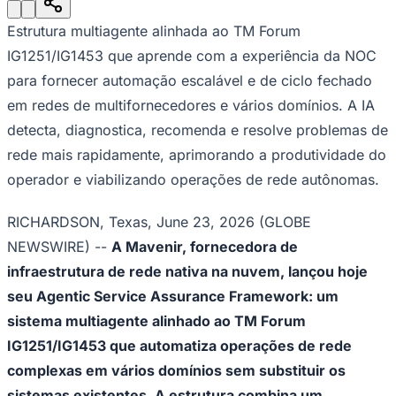
Julio
Jardim Líbano
Jardim Maria Cristina
Jardim Maria Helena
Jardim
Mutinga
Jardim Paraíso
Jardim Paulista
Jardim Reginalice
Jardim São
Estrutura multiagente alinhada ao TM Forum
Luís
Jardim São Pedro
Jardim São Silvestre
Jardim Silveira
Jardim
Tupã
Jardim Tupanci
Mutinga
Nova Aldeinha
Osasco
Parque dos
IG1251/IG1453 que aprende com a experiência da NOC
Camargos
Parque Imperial
Parque Santa Luzia
Parque Viana
Pirapora
para fornecer automação escalável e de ciclo fechado
do Bom Jesus
Recanto Phrynéa
Santana de
Parnaíba
Silveira
Tamboré
Vale do Sol
Vila Barros
Vila Boa Vista
Vila
em redes de multifornecedores e vários domínios. A IA
do Conde
Vila Engenho Novo
Vila Márcia
Vila Nossa Sra. da
detecta, diagnostica, recomenda e resolve problemas de
Escada
Vila Porto
Votupoca
Para Sua Empresa
rede mais rapidamente, aprimorando a produtividade do
operador e viabilizando operações de rede autônomas.
Anuncie no Portal
Guia de Empresas
Divulgar Vagas
Novo
RICHARDSON, Texas, June 23, 2026 (GLOBE
Publicidade Legal
NEWSWIRE) --
A Mavenir, fornecedora de
Negócios Regionais
infraestrutura de rede nativa na nuvem, lançou hoje
Turismo
Segurança Regional
seu Agentic Service Assurance Framework: um
Hospitais Estaduais
sistema multiagente alinhado ao TM Forum
Parques & Represas
IG1251/IG1453 que automatiza operações de rede
Cidades da Região
Santana de Parnaíba
Osasco
Carapicuíba
Jandira
Itapevi
Cotia
Pirapora
complexas em vários domínios sem substituir os
do Bom Jesus
Araçariguama
Cajamar
Caieiras
Franco da
sistemas existentes. A estrutura combina um