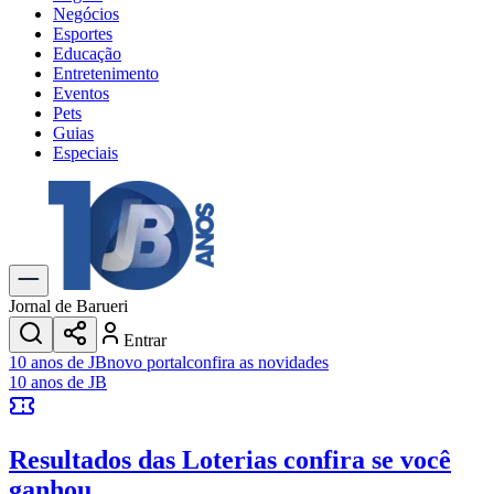
Negócios
Esportes
Educação
Entretenimento
Eventos
Pets
Guias
Especiais
Explore Tudo
Últimas Notícias
Previsão do Tempo
Trânsito e Rotas
Dia a Dia & Lazer
Jornal de Barueri
Transportes
Entrar
Gastronomia
10 anos de JB
novo portal
confira as novidades
Cinema & Shows
10 anos de JB
Jogos
Novo
Para Sua Empresa
Resultados das Loterias
confira se você
Anuncie no Portal
Cadastrar Empresa
ganhou