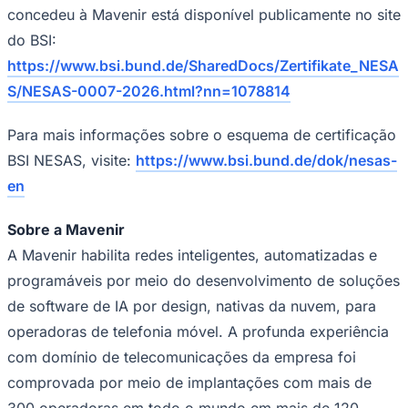
concedeu à Mavenir está disponível publicamente no site
do BSI:
https://www.bsi.bund.de/SharedDocs/Zertifikate_NESA
S/NESAS-0007-2026.html?nn=1078814
Para mais informações sobre o esquema de certificação
Palmeiras
BSI NESAS, visite:
https://www.bsi.bund.de/dok/nesas-
en
Sobre a Mavenir
A Mavenir habilita redes inteligentes, automatizadas e
programáveis por meio do desenvolvimento de soluções
de software de IA por design, nativas da nuvem, para
operadoras de telefonia móvel. A profunda experiência
com domínio de telecomunicações da empresa foi
comprovada por meio de implantações com mais de
300 operadoras em todo o mundo em mais de 120