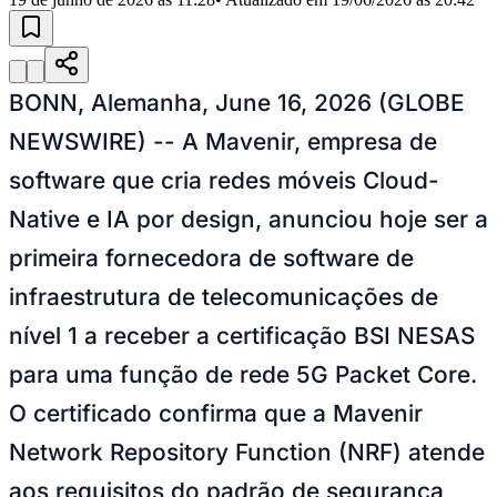
Julio
Jardim Líbano
Jardim Maria Cristina
Jardim Maria Helena
Jardim
Mutinga
Jardim Paraíso
Jardim Paulista
Jardim Reginalice
Jardim São
Luís
Jardim São Pedro
Jardim São Silvestre
Jardim Silveira
Jardim
Tupã
Jardim Tupanci
Mutinga
Nova Aldeinha
Osasco
Parque dos
Camargos
Parque Imperial
Parque Santa Luzia
Parque Viana
Pirapora
BONN, Alemanha, June 16, 2026 (GLOBE
do Bom Jesus
Recanto Phrynéa
Santana de
Parnaíba
Silveira
Tamboré
Vale do Sol
Vila Barros
Vila Boa Vista
Vila
NEWSWIRE) -- A Mavenir, empresa de
do Conde
Vila Engenho Novo
Vila Márcia
Vila Nossa Sra. da
Escada
Vila Porto
Votupoca
software que cria redes móveis Cloud-
Para Sua Empresa
Native e IA por design, anunciou hoje ser a
Anuncie no Portal
Guia de Empresas
primeira fornecedora de software de
Divulgar Vagas
Novo
Publicidade Legal
infraestrutura de telecomunicações de
Negócios Regionais
nível 1 a receber a certificação BSI NESAS
Turismo
Segurança Regional
para uma função de rede 5G Packet Core.
Hospitais Estaduais
Parques & Represas
O certificado confirma que a Mavenir
Cidades da Região
Network Repository Function (NRF) atende
Santana de Parnaíba
Osasco
Carapicuíba
Jandira
Itapevi
Cotia
Pirapora
do Bom Jesus
Araçariguama
Cajamar
Caieiras
Franco da
aos requisitos do padrão de segurança