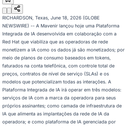
Julio
Jardim Líbano
Jardim Maria Cristina
Jardim Maria Helena
Jardim
Mutinga
Jardim Paraíso
Jardim Paulista
Jardim Reginalice
Jardim São
Luís
Jardim São Pedro
Jardim São Silvestre
Jardim Silveira
Jardim
Tupã
Jardim Tupanci
Mutinga
Nova Aldeinha
Osasco
Parque dos
RICHARDSON, Texas, June 18, 2026 (GLOBE
Camargos
Parque Imperial
Parque Santa Luzia
Parque Viana
Pirapora
NEWSWIRE) -- A Mavenir lançou hoje uma Plataforma
do Bom Jesus
Recanto Phrynéa
Santana de
Parnaíba
Silveira
Tamboré
Vale do Sol
Vila Barros
Vila Boa Vista
Vila
Integrada de IA desenvolvida em colaboração com a
do Conde
Vila Engenho Novo
Vila Márcia
Vila Nossa Sra. da
Red Hat que viabiliza que as operadoras de rede
Escada
Vila Porto
Votupoca
Para Sua Empresa
monetizem a IA como os dados já são monetizados; por
meio de planos de consumo baseados em tokens,
Anuncie no Portal
Guia de Empresas
faturados na conta telefônica, com controle total de
Divulgar Vagas
Novo
Publicidade Legal
preços, contratos de nível de serviço (SLAs) e os
modelos que potencializam todas as interações. A
Negócios Regionais
Turismo
Plataforma Integrada de IA irá operar em três modelos:
Segurança Regional
serviços de IA com a marca da operadora para seus
Hospitais Estaduais
Parques & Represas
próprios assinantes; como camada de infraestrutura de
Cidades da Região
IA que alimenta as implantações da rede de IA da
Santana de Parnaíba
Osasco
Carapicuíba
Jandira
Itapevi
Cotia
Pirapora
operadora; e como plataforma de IA gerenciada por
do Bom Jesus
Araçariguama
Cajamar
Caieiras
Franco da