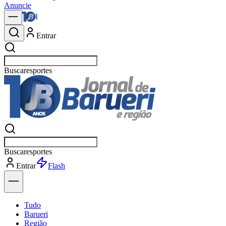
Anuncie
Entrar
Buscar
política
Buscar
política
Entrar
Explorar
Tudo
Barueri
Região