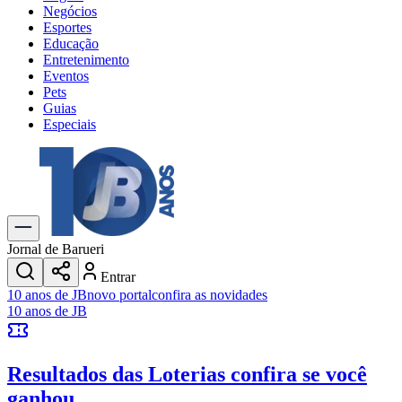
Negócios
Esportes
Educação
Entretenimento
Eventos
Pets
Guias
Especiais
Explore Tudo
Últimas Notícias
Previsão do Tempo
Trânsito e Rotas
Dia a Dia & Lazer
Jornal de Barueri
Transportes
Entrar
Gastronomia
10 anos de JB
novo portal
confira as novidades
Cinema & Shows
10 anos de JB
Jogos
Novo
Para Sua Empresa
Resultados das Loterias
confira se você
Anuncie no Portal
Cadastrar Empresa
ganhou