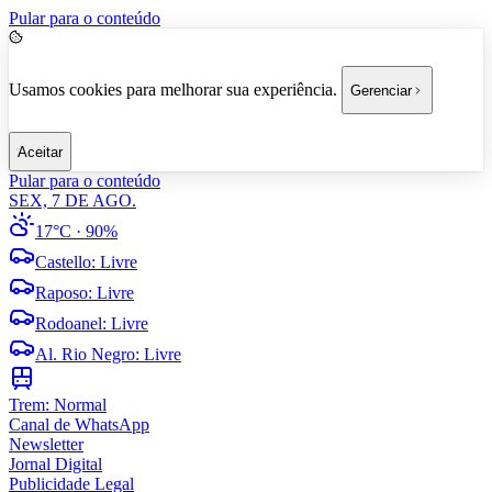
Pular para o conteúdo
Usamos cookies para melhorar sua experiência.
Gerenciar
Aceitar
Pular para o conteúdo
SEX, 7 DE AGO.
17°C
· 90%
Castello
:
Livre
Raposo
:
Livre
Rodoanel
:
Livre
Al. Rio Negro
:
Livre
Trem:
Normal
Canal de WhatsApp
Newsletter
Jornal Digital
Publicidade Legal