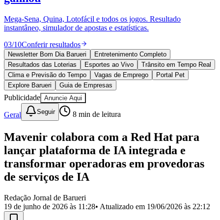
Divulgar Vagas
Novo
Publicidade Legal
Mega-Sena, Quina, Lotofácil e todos os jogos. Resultado
instantâneo, simulador de apostas e estatísticas.
Política
Eleições
03
/
10
Conferir resultados
Esportes
Saúde
Newsletter Bom Dia Barueri
Entretenimento Completo
Segurança
Resultados das Loterias
Esportes ao Vivo
Trânsito em Tempo Real
Cultura
Clima e Previsão do Tempo
Vagas de Emprego
Portal Pet
Meio Ambiente
Explore Barueri
Guia de Empresas
Obras
Publicidade
Anuncie Aqui
Educação
Seguir
Geral
8
min de leitura
Bairros de Barueri
Mavenir colabora com a Red Hat para
Selecione sua região
Para notícias da sua região
lançar plataforma de IA integrada e
Aldeia
Aldeia da Serra
Aldeia de Barueri
Alphaville
Bairro
transformar operadoras em provedoras
Jubran
Belval
Bethaville
Boa
de serviços de IA
Vista
Califórnia
Carapicuíba
Centro
Chácaras Marco
Cidades da
Região
Cotia
Cruz Preta
Engenho Novo
Fazenda
Militar
Itapevi
Jandira
Jardim Audir
Jardim Belval
Jardim
Redação Jornal de Barueri
Califórnia
Jardim dos Altos
Jardim dos Camargos
Jardim
19 de junho de 2026 às 11:28
• Atualizado em
19/06/2026 às 22:12
Esperança
Jardim Graziela
Jardim Iracema
Jardim Itaquiti
Jardim