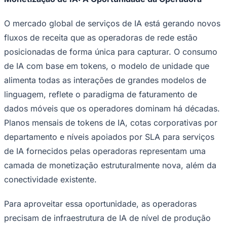
NBA
NFL
Fórmula 1
O mercado global de serviços de IA está gerando novos
UFC
fluxos de receita que as operadoras de rede estão
Tênis (ATP)
MLB
posicionadas de forma única para capturar. O consumo
NHL
de IA com base em tokens, o modelo de unidade que
Atletismo
Vôlei
alimenta todas as interações de grandes modelos de
NBB
linguagem, reflete o paradigma de faturamento de
Competições de Futebol
dados móveis que os operadores dominam há décadas.
Brasileirão Série A
Planos mensais de tokens de IA, cotas corporativas por
Brasileirão Série B
departamento e níveis apoiados por SLA para serviços
Paulistão
Copa do Brasil
de IA fornecidos pelas operadoras representam uma
Libertadores
camada de monetização estruturalmente nova, além da
Sul-Americana
Copa América
conectividade existente.
Champions League
Premier League
La Liga
Para aproveitar essa oportunidade, as operadoras
Bundesliga
precisam de infraestrutura de IA de nível de produção
Mundial 2026