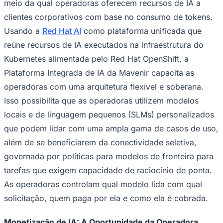
Rocha
Francisco Morato
Taboão da Serra
Embu das Artes
São Roque
meio da qual operadoras oferecem recursos de IA a
Para Sua Empresa
clientes corporativos com base no consumo de tokens.
Anuncie Regional
Usando a
Red Hat AI
como plataforma unificada que
Guia de Empresas
reúne recursos de IA executados na infraestrutura do
Vagas na Região
Novo
Kubernetes alimentada pelo Red Hat OpenShift, a
Hub de Negócios
Guia Comercial
Plataforma Integrada de IA da Mavenir capacita as
Selo Verificado
operadoras com uma arquitetura flexível e soberana.
Portal Educacional
Agenda de Vestibulares
Isso possibilita que as operadoras utilizem modelos
Vagas de Emprego
locais e de linguagem pequenos (SLMs) personalizados
Concursos
que podem lidar com uma ampla gama de casos de uso,
Panorama Econômico
além de se beneficiarem da conectividade seletiva,
Panorama Econômico
governada por políticas para modelos de fronteira para
Para Sua Empresa
tarefas que exigem capacidade de raciocínio de ponta.
Anuncie no Portal
As operadoras controlam qual modelo lida com qual
Verificar Empresa
Novo
solicitação, quem paga por ela e como ela é cobrada.
Anunciar Vagas
Novo
Publicidade Legal
Monetização de IA: A Oportunidade da Operadora