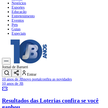
Negócios
Esportes
Educação
Entretenimento
Eventos
Pets
Guias
Especiais
Explore Tudo
Últimas Notícias
Previsão do Tempo
Trânsito e Rotas
Dia a Dia & Lazer
Jornal de Barueri
Transportes
Entrar
Gastronomia
10 anos de JB
novo portal
confira as novidades
Cinema & Shows
10 anos de JB
Jogos
Novo
Para Sua Empresa
Resultados das Loterias
confira se você
Anuncie no Portal
Cadastrar Empresa
ganhou