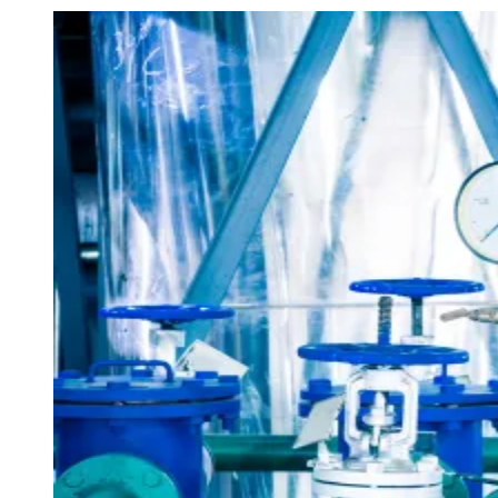
Julio
Jardim Líbano
Jardim Maria Cristina
Jardim Maria Helena
Jardim
Mutinga
Jardim Paraíso
Jardim Paulista
Jardim Reginalice
Jardim São
Luís
Jardim São Pedro
Jardim São Silvestre
Jardim Silveira
Jardim
Tupã
Jardim Tupanci
Mutinga
Nova Aldeinha
Osasco
Parque dos
Camargos
Parque Imperial
Parque Santa Luzia
Parque Viana
Pirapora
do Bom Jesus
Recanto Phrynéa
Santana de
Parnaíba
Silveira
Tamboré
Vale do Sol
Vila Barros
Vila Boa Vista
Vila
do Conde
Vila Engenho Novo
Vila Márcia
Vila Nossa Sra. da
Escada
Vila Porto
Votupoca
Para Sua Empresa
Anuncie no Portal
Guia de Empresas
Divulgar Vagas
Novo
Publicidade Legal
Negócios Regionais
Turismo
Segurança Regional
Hospitais Estaduais
Parques & Represas
Cidades da Região
Santana de Parnaíba
Osasco
Carapicuíba
Jandira
Itapevi
Cotia
Pirapora
do Bom Jesus
Araçariguama
Cajamar
Caieiras
Franco da