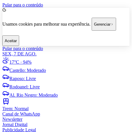
Pular para o conteúdo
Usamos cookies para melhorar sua experiência.
Gerenciar
Aceitar
Pular para o conteúdo
SEX, 7 DE AGO.
17°C
· 94%
Castello
:
Moderado
Raposo
:
Livre
Rodoanel
:
Livre
Al. Rio Negro
:
Moderado
Trem:
Normal
Canal de WhatsApp
Newsletter
Jornal Digital
Publicidade Legal