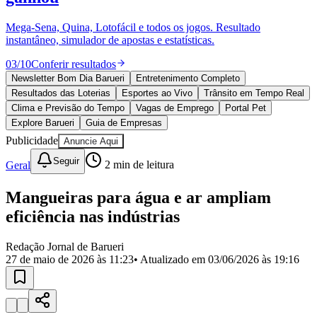
Divulgar Vagas
Novo
Publicidade Legal
Mega-Sena, Quina, Lotofácil e todos os jogos. Resultado
instantâneo, simulador de apostas e estatísticas.
Política
Eleições
03
/
10
Conferir resultados
Esportes
Saúde
Newsletter Bom Dia Barueri
Entretenimento Completo
Segurança
Resultados das Loterias
Esportes ao Vivo
Trânsito em Tempo Real
Cultura
Clima e Previsão do Tempo
Vagas de Emprego
Portal Pet
Meio Ambiente
Explore Barueri
Guia de Empresas
Obras
Publicidade
Anuncie Aqui
Educação
Seguir
Geral
2
min de leitura
Bairros de Barueri
Mangueiras para água e ar ampliam
Selecione sua região
Para notícias da sua região
eficiência nas indústrias
Aldeia
Aldeia da Serra
Aldeia de Barueri
Alphaville
Bairro
Jubran
Belval
Bethaville
Boa
Redação Jornal de Barueri
Vista
Califórnia
Carapicuíba
Centro
Chácaras Marco
Cidades da
27 de maio de 2026 às 11:23
• Atualizado em
03/06/2026 às 19:16
Região
Cotia
Cruz Preta
Engenho Novo
Fazenda
Militar
Itapevi
Jandira
Jardim Audir
Jardim Belval
Jardim
Califórnia
Jardim dos Altos
Jardim dos Camargos
Jardim
Esperança
Jardim Graziela
Jardim Iracema
Jardim Itaquiti
Jardim