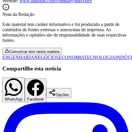
Website:
www.linkedin.com/company/maxxflex
Nota da Redação
Este material tem caráter informativo e foi produzido a partir de
conteúdos de fontes externas e assessorias de imprensa. As
informações e opiniões são de responsabilidade de suas respectivas
fontes.
Palmeiras
Comunicar erro nesta matéria
ENGENHARIA
NEGÓCIOS
ECONOMIA
TECNOLOGIA
INDÚS
Compartilhe esta notícia
Opções
WhatsApp
Facebook