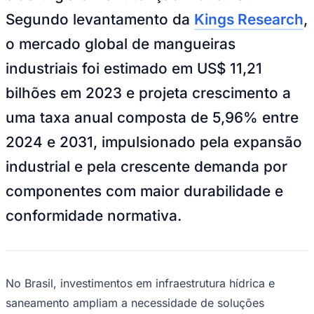
NBA
Segundo levantamento da
Kings Research
,
NFL
Fórmula 1
o mercado global de mangueiras
UFC
Tênis (ATP)
industriais foi estimado em US$ 11,21
MLB
NHL
bilhões em 2023 e projeta crescimento a
Atletismo
Vôlei
uma taxa anual composta de 5,96% entre
NBB
2024 e 2031, impulsionado pela expansão
Competições de Futebol
industrial e pela crescente demanda por
Brasileirão Série A
Brasileirão Série B
componentes com maior durabilidade e
Paulistão
Copa do Brasil
conformidade normativa.
Libertadores
Sul-Americana
Copa América
Champions League
Premier League
La Liga
No Brasil, investimentos em infraestrutura hídrica e
Bundesliga
saneamento ampliam a necessidade de soluções
Mundial 2026