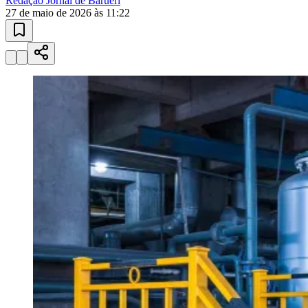
Esportes ao Vivo
placares e tabelas
atualizadas
Paulistão, Brasileirão, Champions League e mais. Placar em tempo
real, classificação e notícias esportivas.
04
/
10
Acompanhar jogos
Newsletter Bom Dia Barueri
Entretenimento Completo
Resultados das Loterias
Esportes ao Vivo
Trânsito em Tempo Real
Clima e Previsão do Tempo
Vagas de Emprego
Portal Pet
Explore Barueri
Guia de Empresas
Publicidade
Anuncie Aqui
Seguir
Geral
2
min de leitura
Filtros de água crescem no mercado
residencial e industrial
Redação Jornal de Barueri