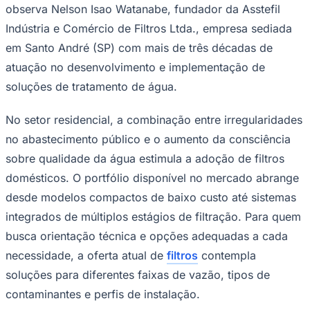
No ambiente industrial, filtros e sistemas de tratamento
de água são componentes operacionais críticos.
Indústrias farmacêuticas, cosméticas, alimentícias,
cervejarias e laboratórios de análise dependem da
qualidade da água como insumo direto de produção,
sujeitos às exigências da
Portaria GM/MS nº 888/2021
do Ministério da Saúde
, que regulamenta padrões de
potabilidade e controle de impurezas. Tecnologias como
Goiás
osmose reversa, ultrafiltração e filtros com cartuchos
especializados atendem a essas exigências com
diferentes níveis de retenção, adaptáveis à composição
da água de cada localidade.
"A escolha do sistema de filtragem adequado passa pela
análise da água disponível e das exigências específicas
de cada aplicação, seja residencial ou industrial",