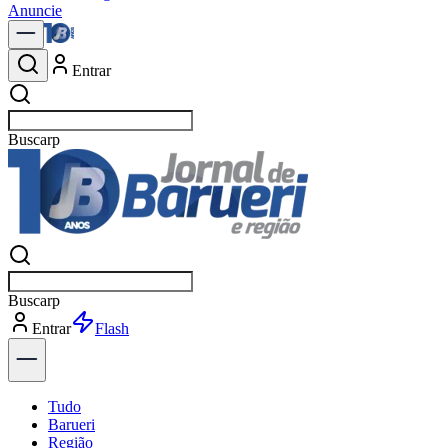
Anuncie
Entrar
Buscar
not
Buscar
not
Entrar
Explorar
Tudo
Barueri
Região