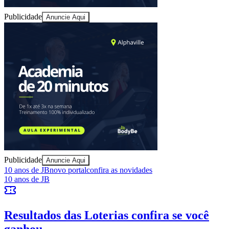
Publicidade
Anuncie Aqui
Ceará
Publicidade
Anuncie Aqui
10 anos de JB
novo portal
confira as novidades
10 anos de JB
Resultados das Loterias
confira se você