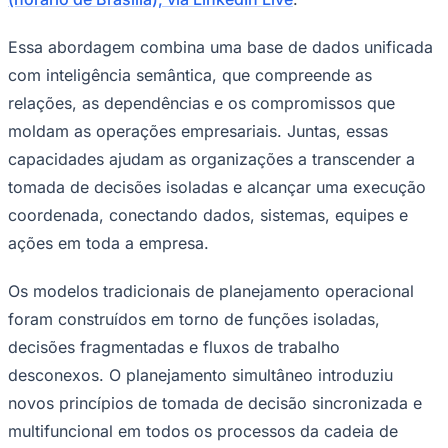
Rocha
Francisco Morato
Taboão da Serra
Embu das Artes
São Roque
Para Sua Empresa
Essa abordagem combina uma base de dados unificada
Anuncie Regional
Guia de Empresas
com inteligência semântica, que compreende as
Vagas na Região
Novo
relações, as dependências e os compromissos que
Hub de Negócios
moldam as operações empresariais. Juntas, essas
Guia Comercial
capacidades ajudam as organizações a transcender a
Selo Verificado
Portal Educacional
tomada de decisões isoladas e alcançar uma execução
Agenda de Vestibulares
coordenada, conectando dados, sistemas, equipes e
Vagas de Emprego
Concursos
ações em toda a empresa.
Panorama Econômico
Os modelos tradicionais de planejamento operacional
Panorama Econômico
foram construídos em torno de funções isoladas,
Para Sua Empresa
decisões fragmentadas e fluxos de trabalho
Anuncie no Portal
desconexos. O planejamento simultâneo introduziu
Verificar Empresa
Novo
novos princípios de tomada de decisão sincronizada e
Anunciar Vagas
Novo
Publicidade Legal
multifuncional em todos os processos da cadeia de