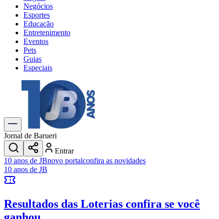
Negócios
Esportes
Educação
Entretenimento
Eventos
Pets
Guias
Especiais
Explore Tudo
Últimas Notícias
Previsão do Tempo
Trânsito e Rotas
Dia a Dia & Lazer
Jornal de Barueri
Transportes
Entrar
Gastronomia
10 anos de JB
novo portal
confira as novidades
Cinema & Shows
10 anos de JB
Jogos
Novo
Para Sua Empresa
Resultados das Loterias
confira se você
Anuncie no Portal
Cadastrar Empresa
ganhou