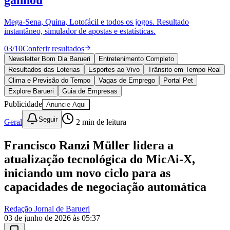
ganhou
Mega-Sena, Quina, Lotofácil e todos os jogos. Resultado
instantâneo, simulador de apostas e estatísticas.
03
/
10
Conferir resultados
Newsletter Bom Dia Barueri
Entretenimento Completo
Resultados das Loterias
Esportes ao Vivo
Trânsito em Tempo Real
Clima e Previsão do Tempo
Vagas de Emprego
Portal Pet
Explore Barueri
Guia de Empresas
Publicidade
Anuncie Aqui
Goiás
Seguir
Geral
2
min de leitura
Francisco Ranzi Müller lidera a
atualização tecnológica do MicAi-X,
iniciando um novo ciclo para as
capacidades de negociação automática
Redação Jornal de Barueri
03 de junho de 2026 às 05:37