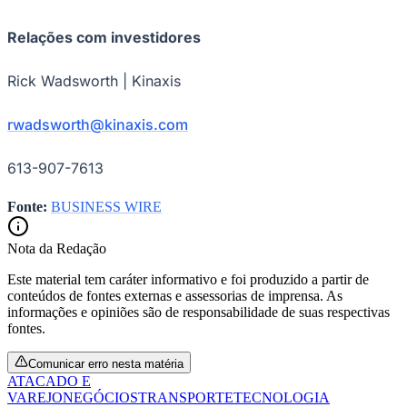
Relações com investidores
Rick Wadsworth | Kinaxis
Vasco
rwadsworth@kinaxis.com
613-907-7613
Fonte:
BUSINESS WIRE
Nota da Redação
Este material tem caráter informativo e foi produzido a partir de
conteúdos de fontes externas e assessorias de imprensa. As
informações e opiniões são de responsabilidade de suas respectivas
fontes.
Comunicar erro nesta matéria
ATACADO E
VAREJO
NEGÓCIOS
TRANSPORTE
TECNOLOGIA