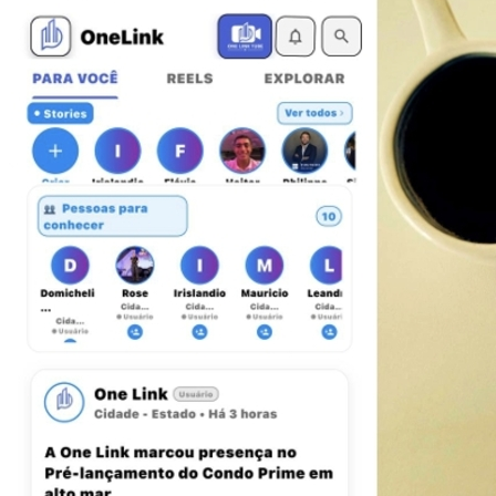
Atlético-MG