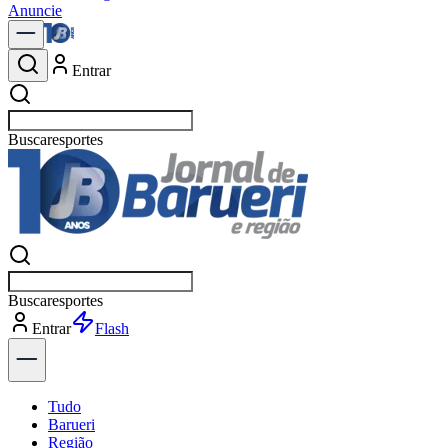
Anuncie
Entrar
Buscar
polític
Buscar
política
Entrar
Explorar
Tudo
Barueri
Região