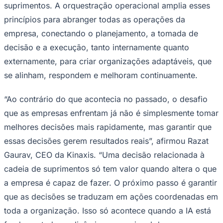
NBA
suprimentos. A orquestração operacional amplia esses
NFL
princípios para abranger todas as operações da
Fórmula 1
UFC
empresa, conectando o planejamento, a tomada de
Tênis (ATP)
decisão e a execução, tanto internamente quanto
MLB
NHL
externamente, para criar organizações adaptáveis, que
Atletismo
se alinham, respondem e melhoram continuamente.
Vôlei
NBB
“Ao contrário do que acontecia no passado, o desafio
Competições de Futebol
que as empresas enfrentam já não é simplesmente tomar
Brasileirão Série A
melhores decisões mais rapidamente, mas garantir que
Brasileirão Série B
Paulistão
essas decisões gerem resultados reais”, afirmou Razat
Copa do Brasil
Gaurav, CEO da Kinaxis. “Uma decisão relacionada à
Libertadores
Sul-Americana
cadeia de suprimentos só tem valor quando altera o que
Copa América
Champions League
a empresa é capaz de fazer. O próximo passo é garantir
Premier League
que as decisões se traduzam em ações coordenadas em
La Liga
Bundesliga
toda a organização. Isso só acontece quando a IA está
Mundial 2026