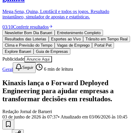
Divulgar Vagas
Novo
Publicidade Legal
Mega-Sena, Quina, Lotofácil e todos os jogos. Resultado
instantâneo, simulador de apostas e estatísticas.
Política
Eleições
03
/
10
Conferir resultados
Esportes
Saúde
Newsletter Bom Dia Barueri
Entretenimento Completo
Segurança
Resultados das Loterias
Esportes ao Vivo
Trânsito em Tempo Real
Cultura
Clima e Previsão do Tempo
Vagas de Emprego
Portal Pet
Meio Ambiente
Explore Barueri
Guia de Empresas
Obras
Publicidade
Anuncie Aqui
Educação
Seguir
Geral
6
min de leitura
Bairros de Barueri
Kinaxis lança o Forward Deployed
Selecione sua região
Para notícias da sua região
Engineering para ajudar empresas a
Aldeia
Aldeia da Serra
Aldeia de Barueri
Alphaville
Bairro
transformar decisões em resultados.
Jubran
Belval
Bethaville
Boa
Vista
Califórnia
Carapicuíba
Centro
Chácaras Marco
Cidades da
Redação Jornal de Barueri
Região
Cotia
Cruz Preta
Engenho Novo
Fazenda
03 de junho de 2026 às 07:37
• Atualizado em
03/06/2026 às 10:45
Militar
Itapevi
Jandira
Jardim Audir
Jardim Belval
Jardim
Califórnia
Jardim dos Altos
Jardim dos Camargos
Jardim
Esperança
Jardim Graziela
Jardim Iracema
Jardim Itaquiti
Jardim