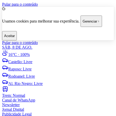
Pular para o conteúdo
Usamos cookies para melhorar sua experiência.
Gerenciar
Aceitar
Pular para o conteúdo
SÁB, 8 DE AGO.
16°C
· 100%
Castello
:
Livre
Raposo
:
Livre
Rodoanel
:
Livre
Al. Rio Negro
:
Livre
Trem:
Normal
Canal de WhatsApp
Newsletter
Jornal Digital
Publicidade Legal