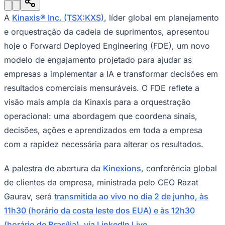
Julio
Jardim Líbano
Jardim Maria Cristina
Jardim Maria Helena
Jardim
Mutinga
Jardim Paraíso
Jardim Paulista
Jardim Reginalice
Jardim São
A
Kinaxis® Inc. (TSX:KXS)
, líder global em planejamento
Luís
Jardim São Pedro
Jardim São Silvestre
Jardim Silveira
Jardim
Tupã
Jardim Tupanci
Mutinga
Nova Aldeinha
Osasco
Parque dos
e orquestração da cadeia de suprimentos, apresentou
Camargos
Parque Imperial
Parque Santa Luzia
Parque Viana
Pirapora
hoje o Forward Deployed Engineering (FDE), um novo
do Bom Jesus
Recanto Phrynéa
Santana de
Parnaíba
Silveira
Tamboré
Vale do Sol
Vila Barros
Vila Boa Vista
Vila
modelo de engajamento projetado para ajudar as
do Conde
Vila Engenho Novo
Vila Márcia
Vila Nossa Sra. da
empresas a implementar a IA e transformar decisões em
Escada
Vila Porto
Votupoca
Para Sua Empresa
resultados comerciais mensuráveis. O FDE reflete a
visão mais ampla da Kinaxis para a orquestração
Anuncie no Portal
Guia de Empresas
operacional: uma abordagem que coordena sinais,
Divulgar Vagas
Novo
Publicidade Legal
decisões, ações e aprendizados em toda a empresa
com a rapidez necessária para alterar os resultados.
Negócios Regionais
Turismo
Segurança Regional
A palestra de abertura da
Kinexions
, conferência global
Hospitais Estaduais
de clientes da empresa, ministrada pelo CEO Razat
Parques & Represas
Gaurav, será
transmitida ao vivo no dia 2 de junho, às
Cidades da Região
Santana de Parnaíba
Osasco
Carapicuíba
Jandira
Itapevi
Cotia
Pirapora
11h30 (horário da costa leste dos EUA) e às 12h30
do Bom Jesus
Araçariguama
Cajamar
Caieiras
Franco da
(horário de Brasília), via LinkedIn Live
.