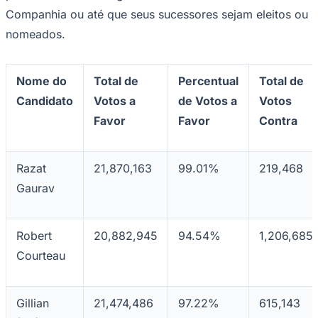
Rocha
Francisco Morato
Taboão da Serra
Embu das Artes
São Roque
Companhia ou até que seus sucessores sejam eleitos ou
Para Sua Empresa
nomeados.
Anuncie Regional
Guia de Empresas
Vagas na Região
Novo
Nome do
Total de
Percentual
Total de
Hub de Negócios
Candidato
Votos a
de Votos a
Votos
Guia Comercial
Selo Verificado
Favor
Favor
Contra
Portal Educacional
Agenda de Vestibulares
Vagas de Emprego
Concursos
Razat
21,870,163
99.01%
219,468
Gaurav
Panorama Econômico
Panorama Econômico
Robert
20,882,945
94.54%
1,206,685
Para Sua Empresa
Courteau
Anuncie no Portal
Verificar Empresa
Novo
Anunciar Vagas
Novo
Publicidade Legal
Gillian
21,474,486
97.22%
615,143