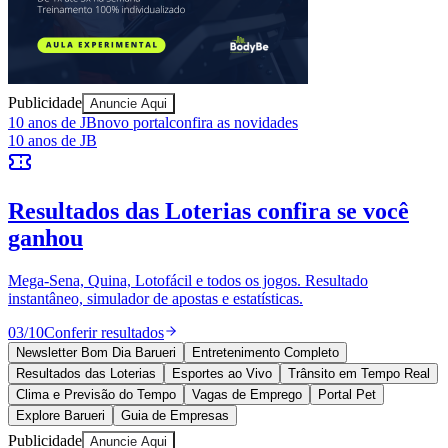
Juventude
Publicidade
Anuncie Aqui
10 anos de JB
novo portal
confira as novidades
10 anos de JB
Resultados das Loterias
confira se você
ganhou
Mega-Sena, Quina, Lotofácil e todos os jogos. Resultado
instantâneo, simulador de apostas e estatísticas.
03
/
10
Conferir resultados
Newsletter Bom Dia Barueri
Entretenimento Completo
Resultados das Loterias
Esportes ao Vivo
Trânsito em Tempo Real
Clima e Previsão do Tempo
Vagas de Emprego
Portal Pet
Explore Barueri
Guia de Empresas
Publicidade
Anuncie Aqui