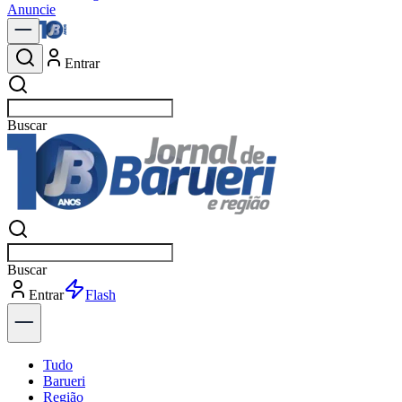
Anuncie
Entrar
Buscar
Buscar
Entrar
Explorar
Tudo
Barueri
Região