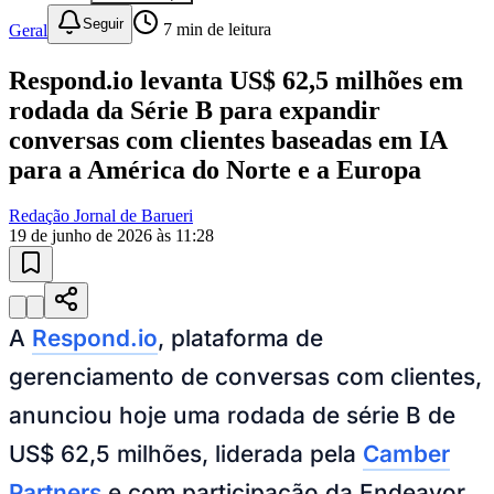
Seguir
Geral
7
min de leitura
Respond.io levanta US$ 62,5 milhões em
rodada da Série B para expandir
conversas com clientes baseadas em IA
para a América do Norte e a Europa
Ceará
Redação Jornal de Barueri
19 de junho de 2026 às 11:28
A
Respond.io
, plataforma de
gerenciamento de conversas com clientes,
anunciou hoje uma rodada de série B de
US$ 62,5 milhões, liderada pela
Camber
Partners
e com participação da Endeavor