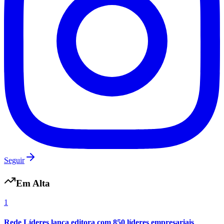
Botafogo
Seguir
Em Alta
1
Rede Líderes lança editora com 850 líderes empresariais