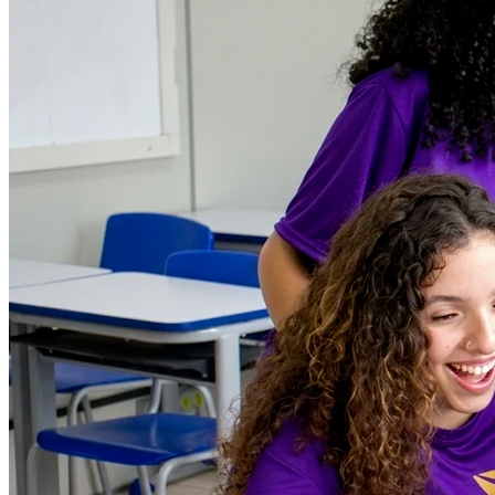
Atlético-MG