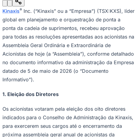
Julio
Jardim Líbano
Jardim Maria Cristina
Jardim Maria Helena
Jardim
Mutinga
Jardim Paraíso
Jardim Paulista
Jardim Reginalice
Jardim São
®
Kinaxis
Inc. (“Kinaxis” ou a “Empresa”) (TSX:KXS), líder
Luís
Jardim São Pedro
Jardim São Silvestre
Jardim Silveira
Jardim
Tupã
Jardim Tupanci
Mutinga
Nova Aldeinha
Osasco
Parque dos
global em planejamento e orquestração de ponta a
Camargos
Parque Imperial
Parque Santa Luzia
Parque Viana
Pirapora
ponta da cadeia de suprimentos, recebeu aprovação
do Bom Jesus
Recanto Phrynéa
Santana de
Parnaíba
Silveira
Tamboré
Vale do Sol
Vila Barros
Vila Boa Vista
Vila
para todas as resoluções apresentadas aos acionistas na
do Conde
Vila Engenho Novo
Vila Márcia
Vila Nossa Sra. da
Assembleia Geral Ordinária e Extraordinária de
Escada
Vila Porto
Votupoca
Para Sua Empresa
Acionistas de hoje (a “Assembleia”), conforme detalhado
Anuncie no Portal
no documento informativo da administração da Empresa
Guia de Empresas
datado de 5 de maio de 2026 (o “Documento
Divulgar Vagas
Novo
Publicidade Legal
Informativo”).
Negócios Regionais
1.
Eleição dos Diretores
Turismo
Segurança Regional
Hospitais Estaduais
Os acionistas votaram pela eleição dos oito diretores
Parques & Represas
indicados para o Conselho de Administração da Kinaxis,
Cidades da Região
para exercerem seus cargos até o encerramento da
Santana de Parnaíba
Osasco
Carapicuíba
Jandira
Itapevi
Cotia
Pirapora
do Bom Jesus
Araçariguama
Cajamar
Caieiras
Franco da
próxima assembleia geral anual de acionistas da