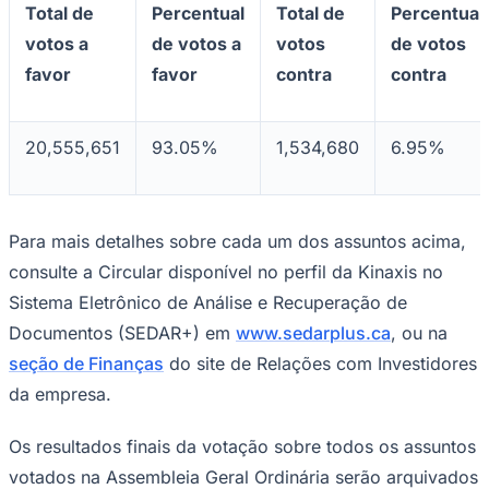
Total de
Percentual
Total de
Percentual
votos a
de votos a
votos
de votos
favor
favor
contra
contra
20,555,651
93.05%
1,534,680
6.95%
Para mais detalhes sobre cada um dos assuntos acima,
São Paulo
consulte a Circular disponível no perfil da Kinaxis no
Sistema Eletrônico de Análise e Recuperação de
Documentos (SEDAR+) em
www.sedarplus.ca
, ou na
seção de Finanças
do site de Relações com Investidores
da empresa.
Os resultados finais da votação sobre todos os assuntos
votados na Assembleia Geral Ordinária serão arquivados