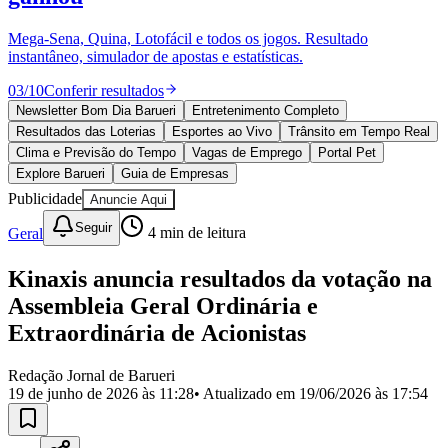
Divulgar Vagas
Novo
Publicidade Legal
Mega-Sena, Quina, Lotofácil e todos os jogos. Resultado
instantâneo, simulador de apostas e estatísticas.
Política
Eleições
03
/
10
Conferir resultados
Esportes
Saúde
Newsletter Bom Dia Barueri
Entretenimento Completo
Segurança
Resultados das Loterias
Esportes ao Vivo
Trânsito em Tempo Real
Cultura
Clima e Previsão do Tempo
Vagas de Emprego
Portal Pet
Meio Ambiente
Explore Barueri
Guia de Empresas
Obras
Publicidade
Anuncie Aqui
Educação
Seguir
Geral
4
min de leitura
Bairros de Barueri
Kinaxis anuncia resultados da votação na
Selecione sua região
Para notícias da sua região
Assembleia Geral Ordinária e
Aldeia
Aldeia da Serra
Aldeia de Barueri
Alphaville
Bairro
Extraordinária de Acionistas
Jubran
Belval
Bethaville
Boa
Vista
Califórnia
Carapicuíba
Centro
Chácaras Marco
Cidades da
Redação Jornal de Barueri
Região
Cotia
Cruz Preta
Engenho Novo
Fazenda
19 de junho de 2026 às 11:28
• Atualizado em
19/06/2026 às 17:54
Militar
Itapevi
Jandira
Jardim Audir
Jardim Belval
Jardim
Califórnia
Jardim dos Altos
Jardim dos Camargos
Jardim
Esperança
Jardim Graziela
Jardim Iracema
Jardim Itaquiti
Jardim