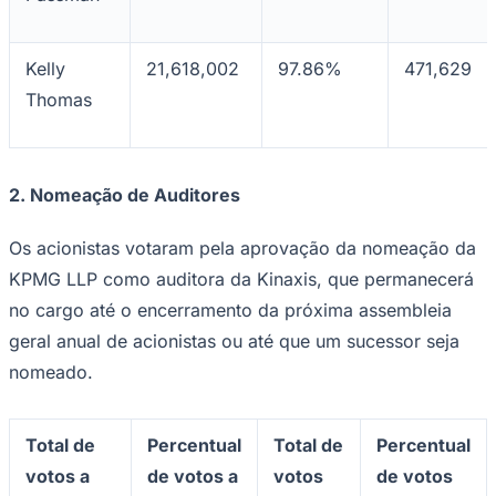
Times - Ir direto
Kelly
21,618,002
97.86%
471,629
Thomas
2.
Nomeação de Auditores
Os acionistas votaram pela aprovação da nomeação da
KPMG LLP como auditora da Kinaxis, que permanecerá
no cargo até o encerramento da próxima assembleia
geral anual de acionistas ou até que um sucessor seja
nomeado.
Total de
Percentual
Total de
Percentual
votos a
de votos a
votos
de votos