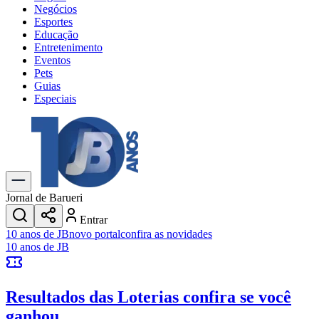
Negócios
Esportes
Educação
Entretenimento
Eventos
Pets
Guias
Especiais
Explore Tudo
Últimas Notícias
Previsão do Tempo
Trânsito e Rotas
Dia a Dia & Lazer
Jornal de Barueri
Transportes
Entrar
Gastronomia
10 anos de JB
novo portal
confira as novidades
Cinema & Shows
10 anos de JB
Jogos
Novo
Para Sua Empresa
Resultados das Loterias
confira se você
Anuncie no Portal
Cadastrar Empresa
ganhou