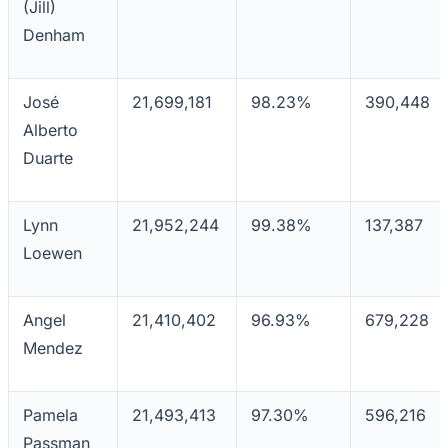
(Jill)
NBA
NFL
Denham
Fórmula 1
UFC
Tênis (ATP)
MLB
José
21,699,181
98.23%
390,448
NHL
Alberto
Atletismo
Vôlei
Duarte
NBB
Competições de Futebol
Lynn
21,952,244
99.38%
137,387
Brasileirão Série A
Loewen
Brasileirão Série B
Paulistão
Copa do Brasil
Libertadores
Angel
21,410,402
96.93%
679,228
Sul-Americana
Copa América
Mendez
Champions League
Premier League
La Liga
Pamela
21,493,413
97.30%
596,216
Bundesliga
Mundial 2026
Passman