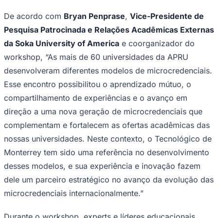
California, Riverside (UC Riverside), a National
University of Singapore, a University of British Columbia,
e a National Autonomous University of Mexico, com o
objetivo de criar acordos e avançar na integração de
modelos educacionais flexíveis alinhados às demandas
tecnológicas e do mercado de trabalho.
Ceará
Em um momento em que a transformação digital está
redefinindo a forma como as habilidades são adquiridas,
o IFE promove a colaboração internacional para acelerar
a evolução da educação. De acordo com o
ManpowerGroup
, 70% das empresas do México têm
dificuldades para encontrar talentos com as habilidades
certas – um número que quase dobrou nos últimos 15
anos - destacando a necessidade de modelos de
treinamento mais ágeis.