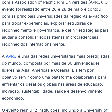
Sport
talentos e aprendizagem ao longo da vida em uma economia
global em constante transformação.
Com mais de 2,8 milhões de inscrições no Coursera e no edX,
e com 172 cursos, 20 especializações, 13 certificados
profissionais e 4 programas MicroMasters em três idiomas, a
Tec está fortalecendo sua liderança em educação digital,
oferecendo oportunidades de aprendizagem para estudantes e
profissionais em toda a América Latina, Europa e Estados
Unidos.
MONTERREY, México, June 16, 2026 (GLOBE
NEWSWIRE) -- O Tecnológico de Monterrey, por meio
do
Institute for the Future of Education (IFE)
, organizou
o APRU Microcredentials Workshop 2026 em conjunto
com a Association of Pacific Rim Universities (APRU). O