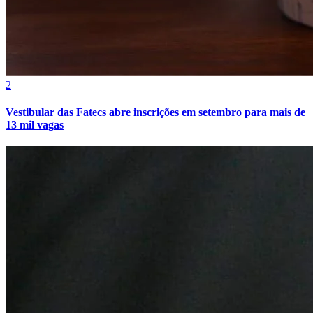
2
Vestibular das Fatecs abre inscrições em setembro para mais de
13 mil vagas