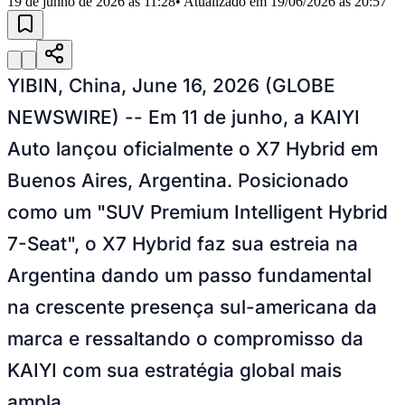
19 de junho de 2026 às 11:28
• Atualizado em
19/06/2026 às 20:57
Julio
Jardim Líbano
Jardim Maria Cristina
Jardim Maria Helena
Jardim
Mutinga
Jardim Paraíso
Jardim Paulista
Jardim Reginalice
Jardim São
Luís
Jardim São Pedro
Jardim São Silvestre
Jardim Silveira
Jardim
Tupã
Jardim Tupanci
Mutinga
Nova Aldeinha
Osasco
Parque dos
Camargos
Parque Imperial
Parque Santa Luzia
Parque Viana
Pirapora
YIBIN, China, June 16, 2026 (GLOBE
do Bom Jesus
Recanto Phrynéa
Santana de
Parnaíba
Silveira
Tamboré
Vale do Sol
Vila Barros
Vila Boa Vista
Vila
NEWSWIRE) -- Em 11 de junho, a KAIYI
do Conde
Vila Engenho Novo
Vila Márcia
Vila Nossa Sra. da
Escada
Vila Porto
Votupoca
Auto lançou oficialmente o X7 Hybrid em
Para Sua Empresa
Buenos Aires, Argentina. Posicionado
Anuncie no Portal
Guia de Empresas
como um "SUV Premium Intelligent Hybrid
Divulgar Vagas
Novo
Publicidade Legal
7-Seat", o X7 Hybrid faz sua estreia na
Negócios Regionais
Argentina dando um passo fundamental
Turismo
Segurança Regional
na crescente presença sul-americana da
Hospitais Estaduais
Parques & Represas
marca e ressaltando o compromisso da
Cidades da Região
KAIYI com sua estratégia global mais
Santana de Parnaíba
Osasco
Carapicuíba
Jandira
Itapevi
Cotia
Pirapora
do Bom Jesus
Araçariguama
Cajamar
Caieiras
Franco da
ampla.