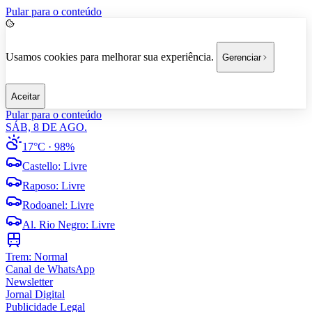
Pular para o conteúdo
Usamos cookies para melhorar sua experiência.
Gerenciar
Aceitar
Pular para o conteúdo
SÁB, 8 DE AGO.
17°C
· 98%
Castello
:
Livre
Raposo
:
Livre
Rodoanel
:
Livre
Al. Rio Negro
:
Livre
Trem:
Normal
Canal de WhatsApp
Newsletter
Jornal Digital
Publicidade Legal