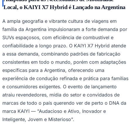
NBA
Local, o KAIYI X7 Hybrid é Lançado na Argentina
NFL
Fórmula 1
UFC
A ampla geografia e vibrante cultura de viagens em
Tênis (ATP)
MLB
família da Argentina impulsionaram a forte demanda por
NHL
SUVs espaçosos, com eficiência de combustível e
Atletismo
Vôlei
confiabilidade a longo prazo. O KAIYI X7 Hybrid atende
NBB
a essa demanda, combinando padrões de fabricação
Competições de Futebol
consistentes em todo o mundo, porém com adaptações
Brasileirão Série A
específicas para a Argentina, oferecendo uma
Brasileirão Série B
experiência de condução refinada e prática para famílias
Paulistão
Copa do Brasil
e consumidores exigentes. O evento de lançamento
Libertadores
atraiu revendedores, mídia do setor e convidados de
Sul-Americana
Copa América
marcas de todo o país querendo ver de perto o DNA da
Champions League
marca KAIYI — "Audacioso e Ativo, Inovador e
Premier League
La Liga
Inteligente, Jovem e Misterioso".
Bundesliga
Mundial 2026