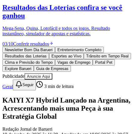
Divulgar Vagas
Novo
Resultados das Loterias
confira se você
Publicidade Legal
ganhou
Política
Eleições
Esportes
Mega-Sena, Quina, Lotofácil e todos os jogos. Resultado
Saúde
instantâneo, simulador de apostas e estatísticas.
Segurança
03
/
10
Conferir resultados
Cultura
Meio Ambiente
Newsletter Bom Dia Barueri
Entretenimento Completo
Obras
Resultados das Loterias
Esportes ao Vivo
Trânsito em Tempo Real
Educação
Clima e Previsão do Tempo
Vagas de Emprego
Portal Pet
Explore Barueri
Guia de Empresas
Bairros de Barueri
Publicidade
Anuncie Aqui
Selecione sua região
Para notícias da sua região
Seguir
Geral
3
min de leitura
Aldeia
Aldeia da Serra
Aldeia de Barueri
Alphaville
Bairro
KAIYI X7 Hybrid Lançado na Argentina,
Jubran
Belval
Bethaville
Boa
Acrescentando mais uma Peça à sua
Vista
Califórnia
Carapicuíba
Centro
Chácaras Marco
Cidades da
Região
Cotia
Cruz Preta
Engenho Novo
Fazenda
Estratégia Global
Militar
Itapevi
Jandira
Jardim Audir
Jardim Belval
Jardim
Califórnia
Jardim dos Altos
Jardim dos Camargos
Jardim
Redação Jornal de Barueri
Esperança
Jardim Graziela
Jardim Iracema
Jardim Itaquiti
Jardim