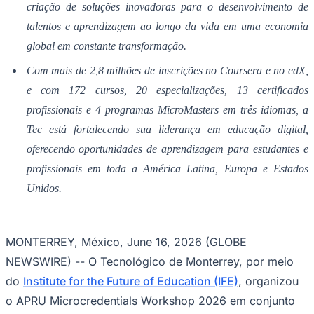
04
/
10
Acompanhar jogos
Newsletter Bom Dia Barueri
Entretenimento Completo
Resultados das Loterias
Esportes ao Vivo
Trânsito em Tempo Real
Clima e Previsão do Tempo
Vagas de Emprego
Portal Pet
Explore Barueri
Guia de Empresas
Publicidade
Anuncie Aqui
Seguir
Geral
5
min de leitura
Tecnológico de Monterrey lidera agenda
global de Microcredenciais e
Educação Digital
Redação Jornal de Barueri
19 de junho de 2026 às 11:28
Como membro do APRU, a instituição contribui para a
criação de soluções inovadoras para o desenvolvimento de