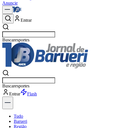
Anuncie
Entrar
Buscar
política
Buscar
política
Entrar
Explorar
Tudo
Barueri
Região