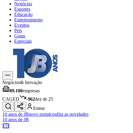
Negócios
Esportes
Educação
Entretenimento
Eventos
Pets
Guias
Especiais
Explore Tudo
Últimas Notícias
Previsão do Tempo
Trânsito e Rotas
Dia a Dia & Lazer
Negócios
& Inovação
Transportes
89.100
empresas
Gastronomia
Cinema & Shows
CAGED
-962
dez de 25
Jogos
Novo
Entrar
Para Sua Empresa
10 anos de JB
novo portal
confira as novidades
10 anos de JB
Anuncie no Portal
Cadastrar Empresa