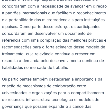
De acordo com
Bryan Penprase
,
Vice-Presidente de
Pesquisa Patrocinada e Relações Acadêmicas Externas
da Soka University of America
e coorganizador do
workshop, “As mais de 60 universidades da APRU
desenvolveram diferentes modelos de microcredenciais.
Esse encontro possibilitou o aprendizado mútuo, o
compartilhamento de experiências e o avanço em
direção a uma nova geração de microcredenciais que
Goiás
complementam e fortalecem as ofertas acadêmicas das
nossas universidades. Neste contexto, o Tecnológico de
Monterrey tem sido uma referência no desenvolvimento
desses modelos, e sua experiência e inovação fazem
dele um parceiro estratégico no avanço da evolução das
microcredenciais internacionalmente.”
Durante o workshop, experts e líderes educacionais