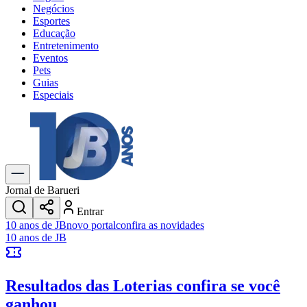
Negócios
Esportes
Educação
Entretenimento
Eventos
Pets
Guias
Especiais
Explore Tudo
Últimas Notícias
Previsão do Tempo
Trânsito e Rotas
Dia a Dia & Lazer
Jornal de Barueri
Transportes
Entrar
Gastronomia
10 anos de JB
novo portal
confira as novidades
Cinema & Shows
10 anos de JB
Jogos
Novo
Para Sua Empresa
Resultados das Loterias
confira se você
Anuncie no Portal
Cadastrar Empresa
ganhou