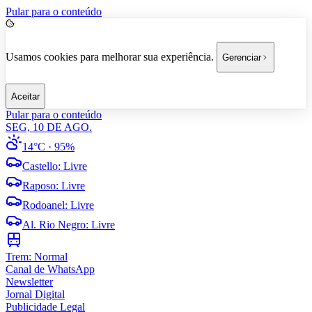
Pular para o conteúdo
Usamos cookies para melhorar sua experiência.
Gerenciar
Aceitar
Pular para o conteúdo
SEG, 10 DE AGO.
14°C
· 95%
Castello
:
Livre
Raposo
:
Livre
Rodoanel
:
Livre
Al. Rio Negro
:
Livre
Trem:
Normal
Canal de WhatsApp
Newsletter
Jornal Digital
Publicidade Legal