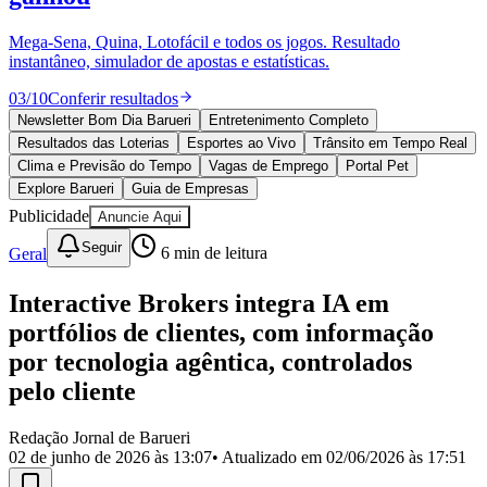
Divulgar Vagas
Novo
Publicidade Legal
Mega-Sena, Quina, Lotofácil e todos os jogos. Resultado
instantâneo, simulador de apostas e estatísticas.
Política
Eleições
03
/
10
Conferir resultados
Esportes
Saúde
Newsletter Bom Dia Barueri
Entretenimento Completo
Segurança
Resultados das Loterias
Esportes ao Vivo
Trânsito em Tempo Real
Cultura
Clima e Previsão do Tempo
Vagas de Emprego
Portal Pet
Meio Ambiente
Explore Barueri
Guia de Empresas
Obras
Publicidade
Anuncie Aqui
Educação
Seguir
Geral
6
min de leitura
Bairros de Barueri
Interactive Brokers integra IA em
Selecione sua região
Para notícias da sua região
portfólios de clientes, com informação
Aldeia
Aldeia da Serra
Aldeia de Barueri
Alphaville
Bairro
por tecnologia agêntica, controlados
Jubran
Belval
Bethaville
Boa
pelo cliente
Vista
Califórnia
Carapicuíba
Centro
Chácaras Marco
Cidades da
Região
Cotia
Cruz Preta
Engenho Novo
Fazenda
Militar
Itapevi
Jandira
Jardim Audir
Jardim Belval
Jardim
Redação Jornal de Barueri
Califórnia
Jardim dos Altos
Jardim dos Camargos
Jardim
02 de junho de 2026 às 13:07
• Atualizado em
02/06/2026 às 17:51
Esperança
Jardim Graziela
Jardim Iracema
Jardim Itaquiti
Jardim