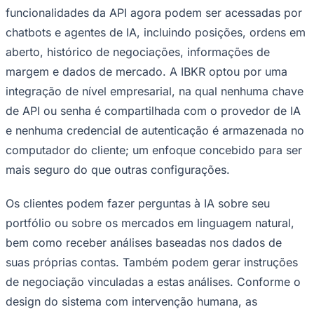
NBA
funcionalidades da API agora podem ser acessadas por
NFL
Fórmula 1
chatbots e agentes de IA, incluindo posições, ordens em
UFC
aberto, histórico de negociações, informações de
Tênis (ATP)
MLB
margem e dados de mercado. A IBKR optou por uma
NHL
integração de nível empresarial, na qual nenhuma chave
Atletismo
Vôlei
de API ou senha é compartilhada com o provedor de IA
NBB
e nenhuma credencial de autenticação é armazenada no
Competições de Futebol
computador do cliente; um enfoque concebido para ser
Brasileirão Série A
mais seguro do que outras configurações.
Brasileirão Série B
Paulistão
Os clientes podem fazer perguntas à IA sobre seu
Copa do Brasil
Libertadores
portfólio ou sobre os mercados em linguagem natural,
Sul-Americana
bem como receber análises baseadas nos dados de
Copa América
Champions League
suas próprias contas. Também podem gerar instruções
Premier League
La Liga
de negociação vinculadas a estas análises. Conforme o
Bundesliga
design do sistema com intervenção humana, as
Mundial 2026