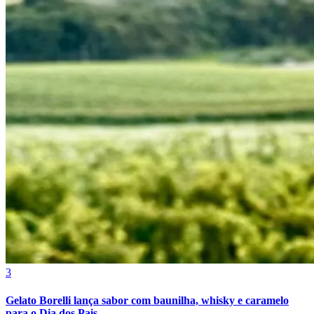
Bragantino
3
Gelato Borelli lança sabor com baunilha, whisky e caramelo
para o Dia dos Pais