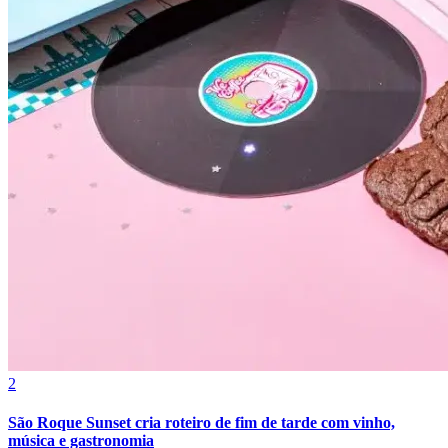
Fortaleza
2
São Roque Sunset cria roteiro de fim de tarde com vinho,
música e gastronomia