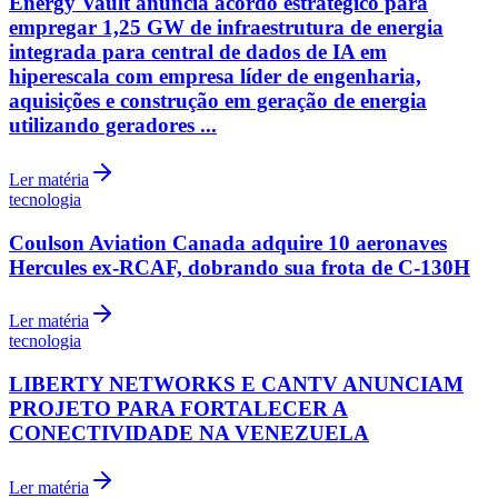
Energy Vault anuncia acordo estratégico para
empregar 1,25 GW de infraestrutura de energia
integrada para central de dados de IA em
hiperescala com empresa líder de engenharia,
aquisições e construção em geração de energia
utilizando geradores ...
Ler matéria
tecnologia
Coulson Aviation Canada adquire 10 aeronaves
Hercules ex-RCAF, dobrando sua frota de C-130H
Ler matéria
tecnologia
Internacional
LIBERTY NETWORKS E CANTV ANUNCIAM
PROJETO PARA FORTALECER A
CONECTIVIDADE NA VENEZUELA
Ler matéria