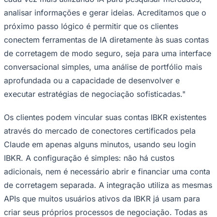
Rocha
Francisco Morato
Taboão da Serra
Embu das Artes
São Roque
Para Sua Empresa
analisar informações e gerar ideias. Acreditamos que o
próximo passo lógico é permitir que os clientes
Anuncie Regional
Guia de Empresas
conectem ferramentas de IA diretamente às suas contas
Vagas na Região
Novo
de corretagem de modo seguro, seja para uma interface
Hub de Negócios
conversacional simples, uma análise de portfólio mais
Guia Comercial
Selo Verificado
aprofundada ou a capacidade de desenvolver e
Portal Educacional
executar estratégias de negociação sofisticadas."
Agenda de Vestibulares
Vagas de Emprego
Concursos
Os clientes podem vincular suas contas IBKR existentes
Panorama Econômico
através do mercado de conectores certificados pela
Claude em apenas alguns minutos, usando seu login
Panorama Econômico
IBKR. A configuração é simples: não há custos
Para Sua Empresa
adicionais, nem é necessário abrir e financiar uma conta
Anuncie no Portal
de corretagem separada. A integração utiliza as mesmas
Verificar Empresa
Novo
Anunciar Vagas
Novo
APIs que muitos usuários ativos da IBKR já usam para
Publicidade Legal
criar seus próprios processos de negociação. Todas as