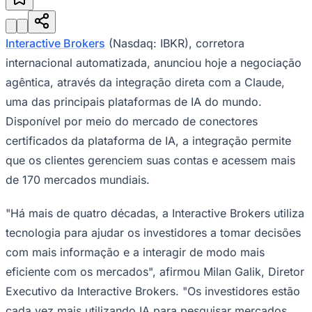
Julio
Jardim Líbano
Jardim Maria Cristina
Jardim Maria Helena
Jardim
Mutinga
Jardim Paraíso
Jardim Paulista
Jardim Reginalice
Jardim São
Luís
Jardim São Pedro
Jardim São Silvestre
Jardim Silveira
Jardim
Tupã
Jardim Tupanci
Mutinga
Nova Aldeinha
Osasco
Parque dos
Interactive Brokers
(Nasdaq: IBKR), corretora
Camargos
Parque Imperial
Parque Santa Luzia
Parque Viana
Pirapora
internacional automatizada, anunciou hoje a negociação
do Bom Jesus
Recanto Phrynéa
Santana de
Parnaíba
Silveira
Tamboré
Vale do Sol
Vila Barros
Vila Boa Vista
Vila
agêntica, através da integração direta com a Claude,
do Conde
Vila Engenho Novo
Vila Márcia
Vila Nossa Sra. da
uma das principais plataformas de IA do mundo.
Escada
Vila Porto
Votupoca
Para Sua Empresa
Disponível por meio do mercado de conectores
certificados da plataforma de IA, a integração permite
Anuncie no Portal
Guia de Empresas
que os clientes gerenciem suas contas e acessem mais
Divulgar Vagas
Novo
Publicidade Legal
de 170 mercados mundiais.
Negócios Regionais
"Há mais de quatro décadas, a Interactive Brokers utiliza
Turismo
Segurança Regional
tecnologia para ajudar os investidores a tomar decisões
Hospitais Estaduais
com mais informação e a interagir de modo mais
Parques & Represas
eficiente com os mercados", afirmou Milan Galik, Diretor
Cidades da Região
Santana de Parnaíba
Osasco
Carapicuíba
Jandira
Itapevi
Cotia
Pirapora
Executivo da Interactive Brokers. "Os investidores estão
do Bom Jesus
Araçariguama
Cajamar
Caieiras
Franco da
cada vez mais utilizando IA para pesquisar mercados,