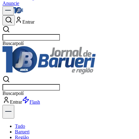
Anuncie
Entrar
Buscar
polí
Buscar
polít
Entrar
Explorar
Tudo
Barueri
Região