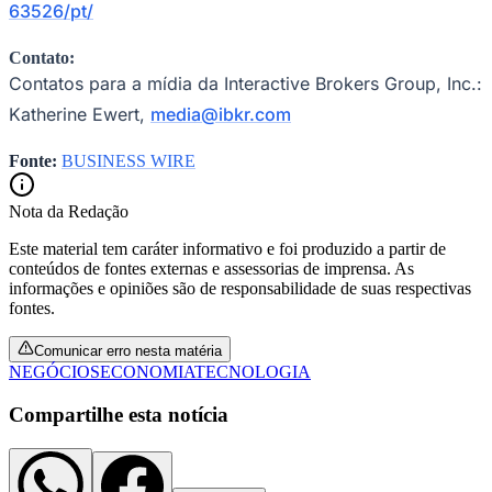
63526/pt/
Fluminense
Contato:
Contatos para a mídia da Interactive Brokers Group, Inc.:
Katherine Ewert,
media@ibkr.com
Fonte:
BUSINESS WIRE
Nota da Redação
Este material tem caráter informativo e foi produzido a partir de
conteúdos de fontes externas e assessorias de imprensa. As
informações e opiniões são de responsabilidade de suas respectivas
fontes.
Comunicar erro nesta matéria
NEGÓCIOS
ECONOMIA
TECNOLOGIA
Compartilhe esta notícia