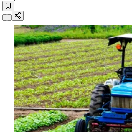
Esportes ao Vivo
placares e tabelas
atualizadas
Juventude
Paulistão, Brasileirão, Champions League e mais. Placar em tempo
real, classificação e notícias esportivas.
04
/
10
Acompanhar jogos
Newsletter Bom Dia Barueri
Entretenimento Completo
Resultados das Loterias
Esportes ao Vivo
Trânsito em Tempo Real
Clima e Previsão do Tempo
Vagas de Emprego
Portal Pet
Explore Barueri
Guia de Empresas
Publicidade
Anuncie Aqui
Seguir
Geral
4
min de leitura
Crédito estruturado apoia mecanização
da cafeicultura
Redação Jornal de Barueri
30 de junho de 2026 às 14:19