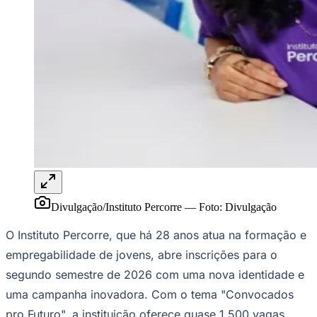
Rocha
Francisco Morato
Taboão da Serra
Embu das Artes
São Roque
Para Sua Empresa
Anuncie Regional
Guia de Empresas
Vagas na Região
Novo
Hub de Negócios
Guia Comercial
Selo Verificado
Portal Educacional
Agenda de Vestibulares
Vagas de Emprego
Concursos
Panorama Econômico
Divulgação/Instituto Percorre
—
Foto:
Divulgação
Panorama Econômico
O Instituto Percorre, que há 28 anos atua na formação e
Para Sua Empresa
empregabilidade de jovens, abre inscrições para o
Anuncie no Portal
Verificar Empresa
Novo
segundo semestre de 2026 com uma nova identidade e
Anunciar Vagas
Novo
uma campanha inovadora. Com o tema "Convocados
Publicidade Legal
pro Futuro", a instituição oferece quase 1.500 vagas