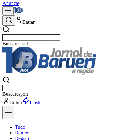
Anuncie
Entrar
Buscar
not
Buscar
not
Entrar
Explorar
Tudo
Barueri
Região