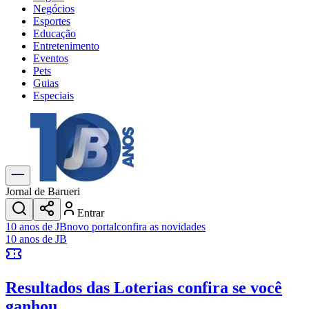
Negócios
Esportes
Educação
Entretenimento
Eventos
Pets
Guias
Especiais
Explore Tudo
Últimas Notícias
Previsão do Tempo
Trânsito e Rotas
Dia a Dia & Lazer
Jornal de Barueri
Transportes
Entrar
Gastronomia
10 anos de JB
novo portal
confira as novidades
Cinema & Shows
10 anos de JB
Jogos
Novo
Para Sua Empresa
Resultados das Loterias
confira se você
Anuncie no Portal
Cadastrar Empresa
ganhou