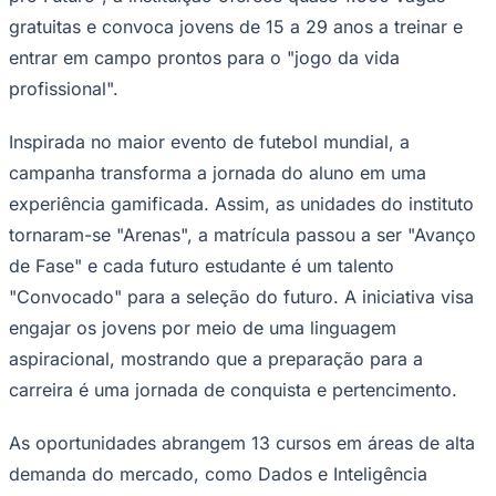
NBA
gratuitas e convoca jovens de 15 a 29 anos a treinar e
NFL
Fórmula 1
entrar em campo prontos para o "jogo da vida
UFC
profissional".
Tênis (ATP)
MLB
NHL
Inspirada no maior evento de futebol mundial, a
Atletismo
Vôlei
campanha transforma a jornada do aluno em uma
NBB
experiência gamificada. Assim, as unidades do instituto
Competições de Futebol
tornaram-se "Arenas", a matrícula passou a ser "Avanço
Brasileirão Série A
de Fase" e cada futuro estudante é um talento
Brasileirão Série B
"Convocado" para a seleção do futuro. A iniciativa visa
Paulistão
Copa do Brasil
engajar os jovens por meio de uma linguagem
Libertadores
aspiracional, mostrando que a preparação para a
Sul-Americana
Copa América
carreira é uma jornada de conquista e pertencimento.
Champions League
Premier League
As oportunidades abrangem 13 cursos em áreas de alta
La Liga
Bundesliga
demanda do mercado, como Dados e Inteligência
Mundial 2026