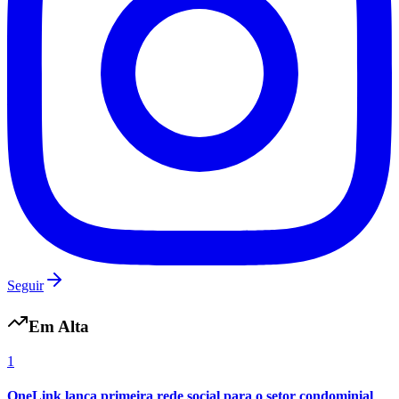
Vasco
Seguir
Em Alta
1
OneLink lança primeira rede social para o setor condominial