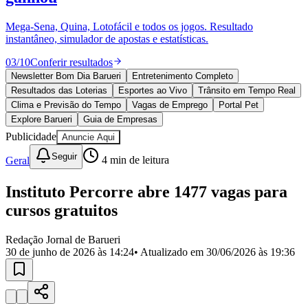
Divulgar Vagas
Novo
Publicidade Legal
Mega-Sena, Quina, Lotofácil e todos os jogos. Resultado
instantâneo, simulador de apostas e estatísticas.
Política
Eleições
03
/
10
Conferir resultados
Esportes
Saúde
Newsletter Bom Dia Barueri
Entretenimento Completo
Segurança
Resultados das Loterias
Esportes ao Vivo
Trânsito em Tempo Real
Cultura
Clima e Previsão do Tempo
Vagas de Emprego
Portal Pet
Meio Ambiente
Explore Barueri
Guia de Empresas
Obras
Publicidade
Anuncie Aqui
Educação
Seguir
Geral
4
min de leitura
Bairros de Barueri
Instituto Percorre abre 1477 vagas para
Selecione sua região
Para notícias da sua região
cursos gratuitos
Aldeia
Aldeia da Serra
Aldeia de Barueri
Alphaville
Bairro
Jubran
Belval
Bethaville
Boa
Redação Jornal de Barueri
Vista
Califórnia
Carapicuíba
Centro
Chácaras Marco
Cidades da
30 de junho de 2026 às 14:24
• Atualizado em
30/06/2026 às 19:36
Região
Cotia
Cruz Preta
Engenho Novo
Fazenda
Militar
Itapevi
Jandira
Jardim Audir
Jardim Belval
Jardim
Califórnia
Jardim dos Altos
Jardim dos Camargos
Jardim
Esperança
Jardim Graziela
Jardim Iracema
Jardim Itaquiti
Jardim