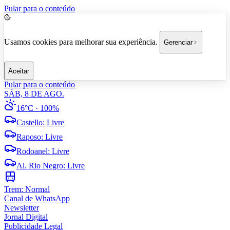
Pular para o conteúdo
Usamos cookies para melhorar sua experiência.
Gerenciar
Aceitar
Pular para o conteúdo
SÁB, 8 DE AGO.
16°C
· 100%
Castello
:
Livre
Raposo
:
Livre
Rodoanel
:
Livre
Al. Rio Negro
:
Livre
Trem:
Normal
Canal de WhatsApp
Newsletter
Jornal Digital
Publicidade Legal