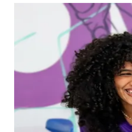
Julio
Jardim Líbano
Jardim Maria Cristina
Jardim Maria Helena
Jardim
Mutinga
Jardim Paraíso
Jardim Paulista
Jardim Reginalice
Jardim São
Luís
Jardim São Pedro
Jardim São Silvestre
Jardim Silveira
Jardim
Tupã
Jardim Tupanci
Mutinga
Nova Aldeinha
Osasco
Parque dos
Camargos
Parque Imperial
Parque Santa Luzia
Parque Viana
Pirapora
do Bom Jesus
Recanto Phrynéa
Santana de
Parnaíba
Silveira
Tamboré
Vale do Sol
Vila Barros
Vila Boa Vista
Vila
do Conde
Vila Engenho Novo
Vila Márcia
Vila Nossa Sra. da
Escada
Vila Porto
Votupoca
Para Sua Empresa
Anuncie no Portal
Guia de Empresas
Divulgar Vagas
Novo
Publicidade Legal
Negócios Regionais
Turismo
Segurança Regional
Hospitais Estaduais
Parques & Represas
Cidades da Região
Santana de Parnaíba
Osasco
Carapicuíba
Jandira
Itapevi
Cotia
Pirapora
do Bom Jesus
Araçariguama
Cajamar
Caieiras
Franco da