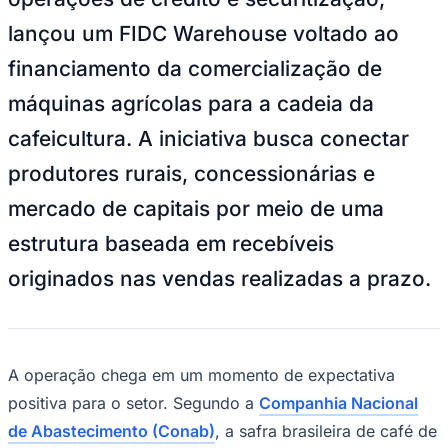
Goiás
Agência ABContent
—
Foto:
Divulgação
A Octante, que atua na estruturação de
operações de crédito e securitização,