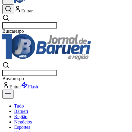
Entrar
Buscar
esportes
Buscar
esportes
Entrar
Flash
Tudo
Barueri
Região
Negócios
Esportes