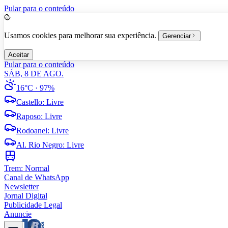
Pular para o conteúdo
Usamos cookies para melhorar sua experiência.
Gerenciar
Aceitar
Pular para o conteúdo
SÁB, 8 DE AGO.
16°C
· 97%
Castello
:
Livre
Raposo
:
Livre
Rodoanel
:
Livre
Al. Rio Negro
:
Livre
Trem:
Normal
Canal de WhatsApp
Newsletter
Jornal Digital
Publicidade Legal
Anuncie