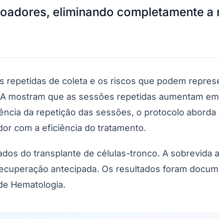
eúdos de fontes externas e assessorias de imprensa. As informações e opi
Corinthians
d