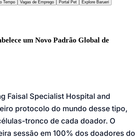
 Hospitais do Mundo, os Melhores Hospitais
em mediacoverage@kfshrc.edu.sa.
96242ac-8228-4f18-8b68-1755c2f639cd