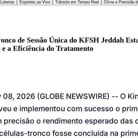
 2026, foi listado pela Newsweek entre os Melhores
specializados do Mundo de 2026.
 ou entre em contato com a nossa equipe de mídia 
w.globenewswire.com/NewsRoom/AttachmentNg/9